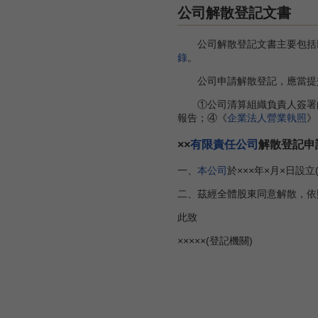
公司解散登記文書
公司解散登記文書主要包括以
錄
。
公司申請解散登記，應當提
①公司清算組織負責人簽署的
報告；④《
企業法人營業執照
》
××
有限責任公司
解散登記申
一、
本公司
於×××年×月×日設
二、茲經全體股東同意解散，依
此致
×××××(登記機關)
申請人：××
地