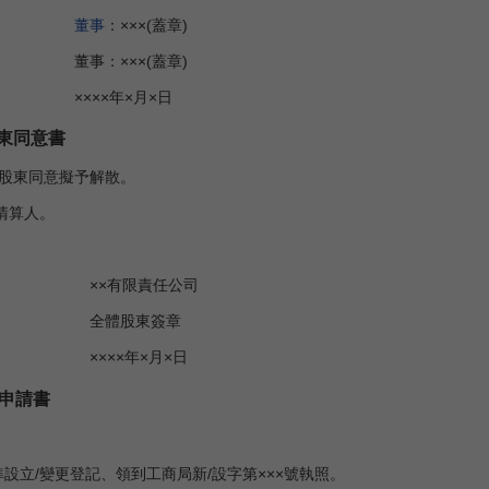
董事
：×××(蓋章)
×(蓋章)
×月×日
東同意書
股東同意擬予解散。
清算人。
責任公司
東簽章
年×月×日
記申請書
準設立/變更登記、領到工商局新/設字第×××號執照。