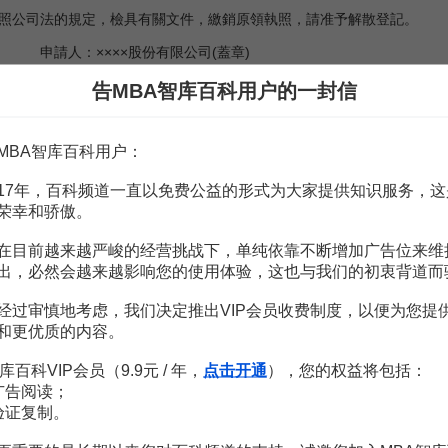
照公司法的規定，檢具有關文件，繳銷原領執照，請准予解散登記。
×股份有限公司(蓋章)
×××
告MBA智库百科用户的一封信
×(蓋章)
MBA智库百科用户：
×(蓋章)
監事
：×××(蓋章)
17年，百科频道一直以免费公益的形式为大家提供知识服务，这
荣幸和骄傲。
東會議記錄
在目前越来越严峻的经营挑战下，单纯依靠不断增加广告位来维
時。
出，必然会越来越影响您的使用体验，这也与我们的初衷背道而
经过审慎地考虑，我们决定推出VIP会员收费制度，以便为您提
和更优质的内容。
數：計××人，代表已發行股數×××股。
錄：×××
库百科VIP会员（9.9元 / 年，
点击开通
），您的权益将包括：
广告阅读；
验证复制。