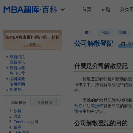
首页
专题
分类
條目
討論
編輯
公司解散登記
用
最新資訊
最新评论
什麼是公司解散登記
最新推荐
热门推荐
编辑实验
解散登記有狹義和廣義的區分
使用帮助
律條文中。狹義解散登記中的
解
创建条目
等。
廣義的解散登記除包括狹義的
本周推荐
最多推荐
分立
和
組織形式
變更導致的解散
飲料
司法
中均有規定。
流家
Facebook公司
公司解散登記的目的
債券
財政術語