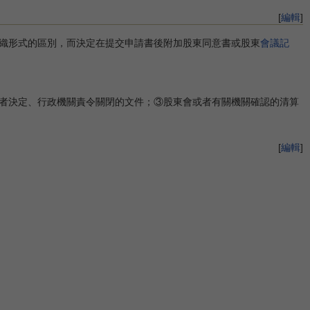
[
編輯
]
織形式的區別，而決定在提交申請書後附加股東同意書或股東
會議記
者決定、行政機關責令關閉的文件；③股東會或者有關機關確認的清算
[
編輯
]