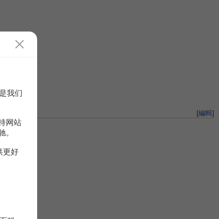
是我们
[
編輯
]
持网站
驰。
供更好