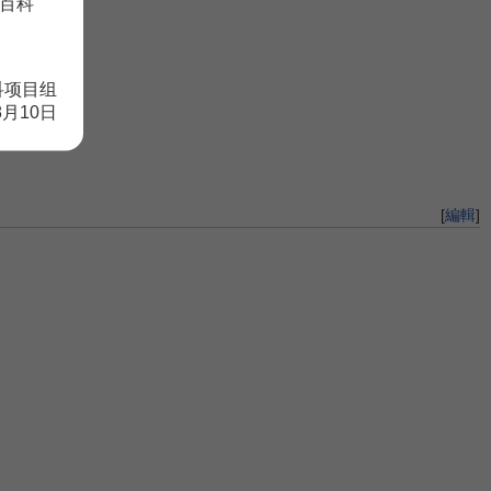
百科
科项目组
8月10日
[
編輯
]