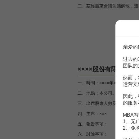
二、茲經股東會議決議解散，遵
申請人：×××
地址：
董事長：××
亲爱的
董事：××
过去的
团队的
××××股份有限公司股
然而，
一、時間：××××年×月×日×午×
运营支
二、地點：本公司。
因此，
的服务
三、出席股東人數及代表已發行股
四、主席：××× 記
MBA智
1、无
五、報告事項：
2、免
六、討論事項：