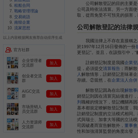
公司解散登記的目的主要是
租船合同
公司及時依法清算。另一方面使
戰略管理理論
取，從而免受不可預見的損害，
交易術語
南韓企業
公司解散登記的法律
流家思想
以上内容根据网友推荐自动排序生成
我國法律上不存在直接稱之為“
於1997年12月16日發佈的一份
官方社群
更登記”。並且，在該指引中，“
企业管理者
註銷登記制度是我國
企業登
加入
交流群
提，必須提交
清算報告
；而解散
人
解散情形，註銷登記意味著企
创业者交流
加入
存續。②當然，在
企業法人合併
群
解散登記因為在出現
解散事
AIGC交流
加入
銷登記則因在清算完結後進行，
群
判
職權的情況下，登記機關再因
市场营销人
基本都規定瞭解散登記制度，我
加入
员交流群
註銷登記制度的立法模式相同。
式與瑞士、加拿大等國的立法模
人力资源师
加入
司因破產而宣告解散外，
董事會
交流群
性和加強清算監督的角度出發，