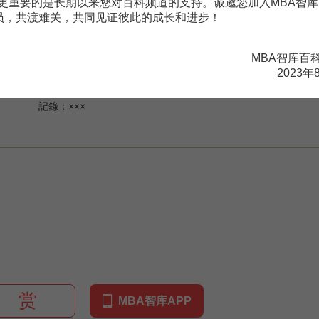
更重要的是长期以来您对百科频道的支持。诚邀您加入MBA智库
，擬予解散，選任×××為清算人辦理清算。
会员，共渡难关，共同见证彼此的成长和进步！
MBA智库百
2023年
×××
×××
赏
MBA智库APP