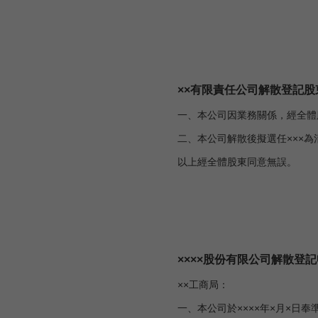
董事：××
××××年
××有限責任公司解散登記股
一、本公司因業務關係，經全體
二、本公司解散後擬選任×××為
以上經全體股東同意無誤。
××有限
全體股
××××
××××股份有限公司解散登
××工商局：
一、本公司於××××年×月×日奉