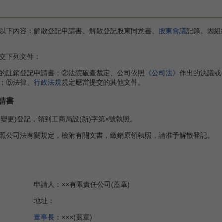
下內容：解散登記申請書、解散登記股東同意書、
股東會議
記錄。因組
交下列文件：
註銷登記申請書；②法院破產裁定、公司依照
《公司法》
作出的決議或
；⑤法律、
行政法規
規定應當提交的其他文件。
請書
立(變更)登記，領到工商局設(新)字第×號執照。
照公司法有關規定，檢附有關文書，繳銷原領執照，請准予解散登記。
有限責任公司(蓋章)
址：
董事長
：×××(蓋章)