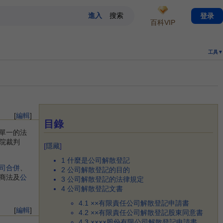
登录
百科VIP
工具▼
[
編輯
]
目錄
單一的法
院裁判
[
隱藏
]
1
什麼是公司解散登記
司合併
、
2
公司解散登記的目的
商法及
公
3
公司解散登記的法律規定
4
公司解散登記文書
4.1
××有限責任公司解散登記申請書
[
編輯
]
4.2
××有限責任公司解散登記股東同意書
4.3
××××股份有限公司解散登記申請書