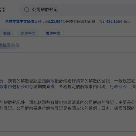
索引
全球专业中文经管百科
，由
121,994
位网友共同编写而成，共计
436,155
个条目
收藏
简体中文
繁体中文
手机看条目
，狹義的解散登記是指
解散
後必然進行
清算
的解散的登記，一般規定在
散事由
包括
公司
存續期間屆滿、章程規定的解散事由出現、
行政命令
、法
解散登記外，還包括那些解散但無須清算的公司解散的登記，主要是
公
的登記。公司解散要進行解散登記是各國立法的通例，日本、德國等國的