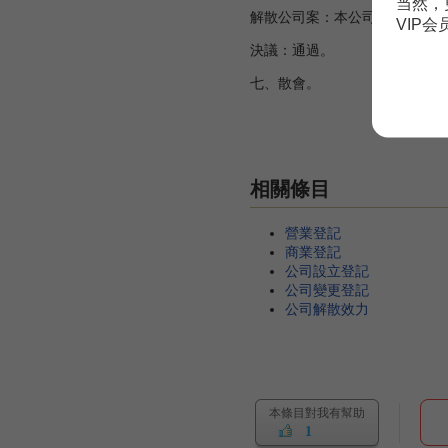
当然，
解散公司案：本公司因業務關係
VIP
決議：通過。
七、散會。
主席：
記錄：
相關條目
營業登記
商業登記
公司設立登記
公司變更登記
公司解散效力
本條目對我有幫助
1