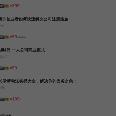
299
¥
新手创业者如何快速解决公司注册难题
孙萌
99
199
¥
¥
AI时代·一人公司商业模式
倪云华
99
¥
96堂劳动法实操大全，解决你的当务之急！
王勇
199
¥