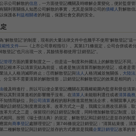
公示公司解散的
信息
，一方面使登記機關及時瞭解企業變化，便於監督管
有關利害關係人知悉公司解散的事實，尤其是保障公司的
債權人
對解散信
以保護各
利益相關者
的利益，保護社會交易的安全。
規定
解散登記”的制度，現有的大量法律文件中也幾乎不使用“解散登記”這
規範性文件
——《上市公司章程指引》。其第171條規定，公司合併或者
解散登記”也只出現一次，其餘情形都使用“註銷登記”。
記管理
方面的重要制度之一，但是這一制度和外國法上的解散登記不同。
登記根本不以清算完結為前提，或者是無須清算而解散的登記，或者是需
業法人人格消滅即終止；①而解散登記與
法人
人格消滅並無關係，
大陸法
、分立等不需要清算的解散情形，註銷登記和解散登記的效果是相同的，
由
後及時進行，所以可以使企業登記機關在其職權範圍內監督和督促清算
所以其對清算進程的影響幾乎沒有。在
清算人
未能順利選任或者
清算義務
不知情而缺位，則
公司清算
過程的順利推進當然無法企求，有關當事人的
國的註銷登記制度應當改革。改革方式之一是，我國立法應改弦易張，取
改革方式之二是，保留現行的註銷登記制度，同時增加解散登記制度，以
式相同。按照《瑞士債法典》的規定，解散登記和註銷登記是並存的制度
應當向
商事登記
處辦理登記”；第746條規定註銷登記：“清算結束後，
第二種解散登記與註銷登記並存的方式應當是我國
企業註銷登記
改革的首