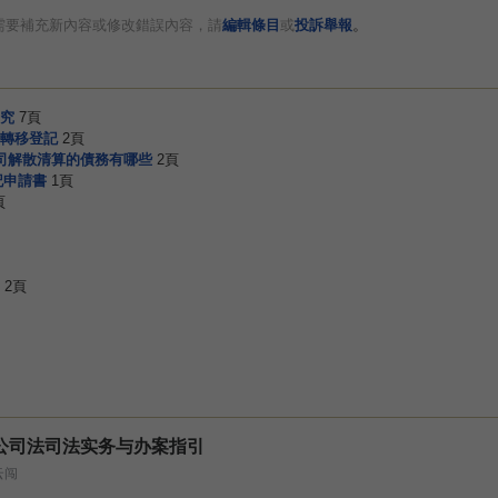
。
需要補充新內容或修改錯誤內容，請
編輯條目
或
投訴舉報
究
7頁
轉移登記
2頁
司解散清算的債務有哪些
2頁
記申請書
1頁
頁
2頁
公司法司法实务与办案指引
云闯