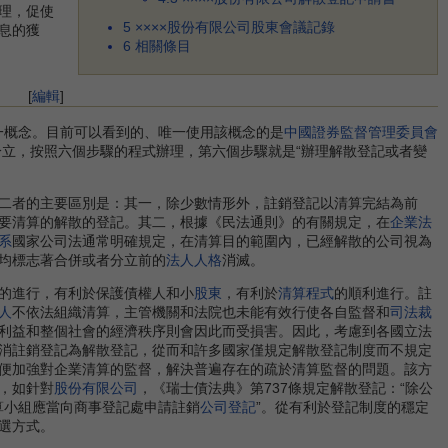
理，促使
5
××××股份有限公司股東會議記錄
息的獲
6
相關條目
[
編輯
]
一概念。目前可以看到的、唯一使用該概念的是
中國證券監督管理委員會
分立，按照六個步驟的程式辦理，第六個步驟就是“辦理解散登記或者變
二者的主要區別是：其一，除少數情形外，註銷登記以清算完結為前
要清算的解散的登記。其二，根據《民法通則》的有關規定，在
企業法
系
國家公司法通常明確規定，在清算目的範圍內，已經解散的公司視為
均標志著合併或者分立前的
法人人格
消滅。
的進行，有利於保護債權人和小
股東
，有利於
清算程式
的順利進行。註
人
不依法組織清算，主管機關和法院也未能有效行使各自監督和
司法裁
利益和整個社會的經濟秩序則會因此而受損害。因此，考慮到各國立法
消註銷登記為解散登記，從而和許多國家僅規定解散登記制度而不規定
便加強對企業清算的監督，解決普遍存在的疏於清算監督的問題。該方
，如針對
股份有限公司
，《瑞士債法典》第737條規定解散登記：“除公
清算小組應當向商事登記處申請註銷
公司登記
”。從有利於登記制度的穩定
選方式。