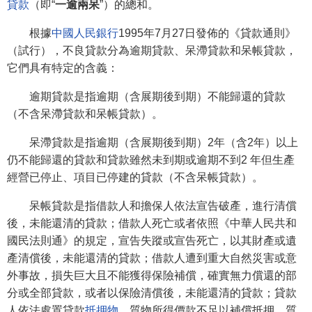
貸款
（即“
一逾兩呆
”）的總和。
根據
中國人民銀行
1995年7月27日發佈的《貸款通則》
（試行），不良貸款分為逾期貸款、呆滯貸款和呆帳貸款，
它們具有特定的含義：
逾期貸款是指逾期（含展期後到期）不能歸還的貸款
（不含呆滯貸款和呆帳貸款）。
呆滯貸款是指逾期（含展期後到期）2年（含2年）以上
仍不能歸還的貸款和貸款雖然未到期或逾期不到2 年但生產
經營已停止、項目已停建的貸款（不含呆帳貸款）。
呆帳貸款是指借款人和擔保人依法宣告破產，進行清償
後，未能還清的貸款；借款人死亡或者依照《中華人民共和
國民法則通》的規定，宣告失蹤或宣告死亡，以其財產或遺
產清償後，未能還清的貸款；借款人遭到重大自然災害或意
外事故，損失巨大且不能獲得保險補償，確實無力償還的部
分或全部貸款，或者以保險清償後，未能還清的貸款；貸款
人依法處置貸款
抵押物
、質物所得價款不足以補償抵押、質