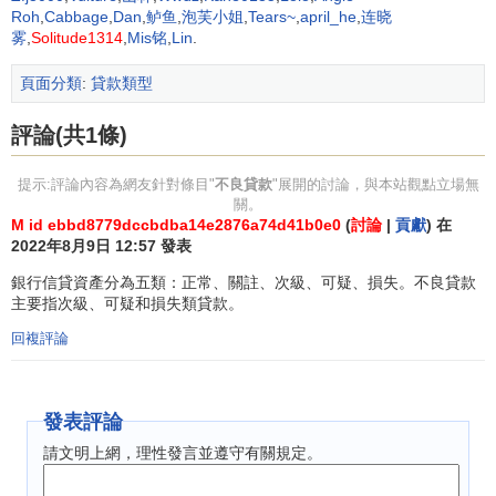
經營管理不善，
投入產出率
低，
經營效益
不好；企業的社會
Roh
,
Cabbage
,
Dan
,
鲈鱼
,
泡芙小姐
,
Tears~
,
april_he
,
连晓
雾
,
Solitude1314
,
Mis铭
,
Lin
.
負擔和其他負擔沉重，承擔著部分政策性職能，使企業舉借
的大量資金被用於非生產性開支，等等。實際上，我國企業
頁面分類
:
貸款類型
的債務負擔已經非常沉重，而且有愈來愈重之勢，我國許多
企業已不具備完全的
償債能力
，不可能還清所欠的全部債
評論(共1條)
務，而企業要生存和發展，就必須設法增加其資金來源，減
輕其債務負擔，在這種情況下，企業拖欠
銀行貸款
、
逃廢銀
提示:評論內容為網友針對條目"
不良貸款
"展開的討論，與本站觀點立場無
關。
行債務
就是必然的。
M id ebbd8779dccbdba14e2876a74d41b0e0
(
討論
|
貢獻
) 在
2022年8月9日 12:57 發表
因此，減輕企業債務負擔具有必要性和緊迫性。但是減
輕
企業債務
負擔不能損害銀行的正當合法權益，更不能把逃
銀行信貸資產分為五類：正常、關註、次級、可疑、損失。不良貸款
主要指次級、可疑和損失類貸款。
廢銀行債務作為減輕企業債務負擔的主要途徑。銀行債務轉
股權雖然能大大減輕
企業債務
負擔，但對銀行來說是不可取
回複評論
的，因為
《中華人民共和國商業銀行法》
明確禁止我國
商業
銀行
在境內向企業投資或從事
信托投資
和股票業務，銀行
債
發表評論
權轉股權
為法律所不允許。銀行債權轉股權實際上是將銀行
的
不良債權
轉變為不良股權，只不過改變了一下銀行
不良資
請文明上網，理性發言並遵守有關規定。
產
的存在形式而已，不但無助於降低銀行資產風險，反而會