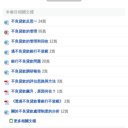
在我國的經濟生活中，許多人認為銀行的錢是國家的，
本條目相關文檔
不僅企業、企業主管部門以及地方黨政部門的許多人這樣認
為，就連我國銀行的一些幹部職工也都這樣認為。當問到企
不良貸款反思一
24頁
業的貸款是哪裡來的時候，許多企業負責人都會毫不猶豫他
不良貸款的管理
55頁
說是國家給的，更有一些國有企業的領導人甚至認為，
國有
不良貸款的管理和回收
12頁
企業
借國有銀行的錢，就好比是一個人把他的錢從一個口袋
挪到另一個口袋，償不償還都無所謂。國有銀行的資產被全
過不良貸款銀行不規範
2頁
部看作是國有資產，國有銀行的錢被認為是姓“公”，這是導致
銀行不良貸款問題
20頁
我國銀行不良貸款產生的思想根源。
不良貸款調研報告
2頁
實際上，從國家銀行的
信貸資金
來源中我們可以看出，
不良貸款的評估思路與方法
3頁
自有資金
在國家銀行信貸資金來源中所占的比重很小，國家
銀行的錢主要來自存款，各項存款在國家銀行信貸資金來源
不良貸款飆升，原因何在？
1頁
中占的比重在60％左右，而各項存款中有一半以上是
儲蓄存
《透過不良貸款看銀行不規範》
2頁
款
，儲蓄存款在國家銀行信貸資金來源中占到三分之一左
右，我國銀行的錢主要是存款人的錢，國有銀行的資產主要
關於不良貸款處理制度的分析
12頁
不姓“公”，而是姓“私”。我國銀行主要是在用存款人的錢發放
更多相關文檔
貸款，銀行不過是個“資金池”，它一方面作為
債務人
把存款人