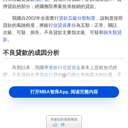
押貸款的部分；經國務院專案批准核銷的貸款。
我國自2002年全面實行
貸款五級分類制度
，該制度按照
貸款的風險程度，將銀行
信貸資產
分為五類：正常、關註、
次級、可疑、損失。不良貸款主要指次級、可疑和
損失類貸
款
。
不良貸款的成因分析
長期以來，我國
專業銀行信貸資金
基本上是粗放式經
營，不良貸款在
專業銀行
貸款中已經占有相當大的比重，不
良貸款問題不僅嚴重製約著專業銀行向國有
商業銀行
轉變，
而且已成為我國經濟發展中的一大隱患，已到了非解決不可
打开MBA智库App, 阅读完整内容
而又很難解決的地步。分析不良貸款的成因對促進我國銀行
業務經營方式由粗放型向集約型轉變具有十分重要的意義。
1、“銀行的錢是國家的”的錯誤認識是導致不良貸款產生
本條目對我有幫助
的重要思想根源
38