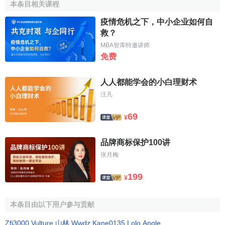
本条目相关课程
的錢集中起來，另一方面作為債權人將錢貸給借款人，從這
個意義上說，銀行對不該貸的客戶提供貸款，就是對存款人
疫情危机之下，中小企业如何自
的不負責任的行為，甚至可以說是對存款人的犯罪。
救？
MBA智库特邀讲师
2、借款人信用觀念不強，
償債能力
太低，是導致不良貸
免费
款產生的客觀原因
人人都能学会的小白理财术
長期以來，我國企業一直不是真正自主經營、自負盈虧
汪凡
的
市場競爭
主體。改革開放以後，這一狀況雖然有所改善，
但並沒有從根本上加以改變，一些企業吃銀行信貸資金“大鍋
69
¥
飯”的思想依然比較嚴重，信用觀念不強，主要表現為“倒逼”
銀行貸款
，逃避銀行債務。
品牌商标保护100讲
张月梅
一些
企業信用
觀念不強，與我國對不講信用的企業及其
負責人缺乏嚴厲、有效的製裁措施有關，與企業的
償債能力
199
¥
太低有著直接的關係。導致企業償債能力太低的原因是多方
面的，有企業自身的原因，也有企業外部的原因，如有些企
本条目由以下用户参与贡献
業或項目沒有進行周密的
可行性研究
，或可行性研究結論是
不能上，但有些領導卻拍著胸脯上了，造成決策失誤；企業
Zfj3000
,
Vulture
,
山林
,
Wwdz
,
Kane0135
,
Lolo
,
Angle