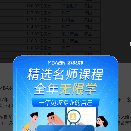
120.33亿美元
商业服务
美国
117.99亿美元
汽车
德国
117.11亿美元
快消品
美国
114.36亿美元
汽车
德国
113.36亿美元
电子产品
荷兰
110.81亿美元
电子产品
日本
110.66亿美元
汽车
日本
110.27亿美元
科技
美国
109.30亿美元
快消品
法国
105.79亿美元
金融服务
法国
告MBA智库百科用户的一封信
104.58亿美元
金融服务
英国
103.86亿美元
科技
美国
MBA智库百科用户：
102.76亿美元
金融服务
美国
95.37亿美元
汽车
德国
17年，百科频道一直以免费公益的形式为大家提供知识服务，这
95.28亿美元
金融服务
德国
荣幸和骄傲。
94.15亿美元
多元化
德国
在目前越来越严峻的经营挑战下，单纯依靠不断增加广告位来维
93.85亿美元
奢侈品
意大利
出，必然会越来越影响您的使用体验，这也与我们的初衷背道而
93.78亿美元
金融服务
美国