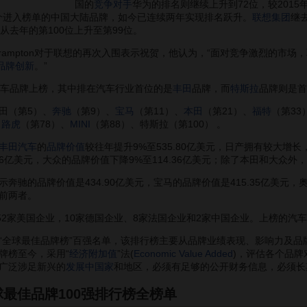
国的
竞争对手
华为的排名则继续上升到72位，较2015
首个进入榜单的中国大陆品牌，如今已连续两年实现排名跃升。
联想集团
继
从去年的第100位上升至第99位。
 Jez Frampton对于联想的再次入围表示祝贺，他认为，“面对竞争激烈的
品牌创新
。”
汽车品牌上榜，其中排在汽车行业首位的是
丰田
品牌，而
特斯拉
品牌则是首
（第5）、
奔驰
（第9）、
宝马
（第11）、
本田
（第21）、
福特
（第33
、
路虎
（第78）、
MINI
（第88）、特斯拉（第100） 。
丰田汽车
的
品牌价值
较往年提升9%至535.80亿美元，日产拥有较大增长
.06亿美元，大众的品牌价值下降9%至114.36亿美元；除了本田和大众
的品牌价值是434.90亿美元，宝马的品牌价值是415.35亿美元，奥
前两者。
2家美国企业，10家德国企业、8家法国企业和2家中国企业。上榜的汽
6年的“全球最佳品牌榜”百强名单，该排行榜主要从品牌业绩表现、影响力及品牌保
品牌榜至今，采用“
经济附加值
”法(
Economic Value Added
)，评估各个品
广泛涉足新兴的
发展中国家
和地区，必须有足够的公开财务信息，必须长
nd全球最佳品牌100强排行榜全榜单