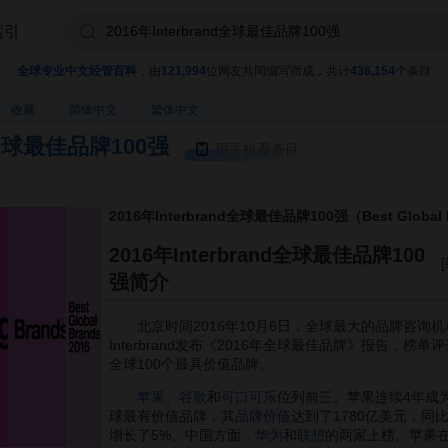
索引
全球专业中文经管百科
，由
121,994
位网友共同编写而成，共计
436,154
个条目
收藏
简体中文
繁体中文
nd全球最佳品牌100强
用手机看条目
2016年Interbrand全球最佳品牌100强（Best Global B
2016年Interbrand全球最佳品牌100
[
强简介
北京时间2016年10月6日，全球最大的品牌咨询机
Interbrand发布《2016年全球最佳品牌》报告，榜单
全球100个最具价值品牌。
苹果
、
谷歌
和
可口可乐
位列前三。苹果连续4年成
球最有价值品牌，其
品牌价值
达到了1780亿美元，同
增长了5%。中国方面，
华为
和
联想
的两家上榜。苹果