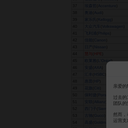
37
埃森哲
(
Accenture
)
38
奥迪
(
Audi
)
39
家乐氏
(
Kellogg
)
40
大众汽车
(
Volkswagen
)
41
飞利浦
(
Philips
)
42
佳能
(
Canon
)
43
日产
(
Nissan
)
44
慧与
(
HPE
)
45
欧莱雅
(
L'Oréal
)
46
安盛
(
AXA
)
47
汇丰
(
HSBC
)
48
惠普
(
HP
)
亲爱的
49
花旗
(
Citi
)
50
保时捷
(
Porsche
)
过去的
51
安联
(
Allianz
)
团队的
52
西门子
(
Siemens
)
然而，
53
古驰
(
Gucci
)
运营支
54
高盛
(
Goldman Sachs
)