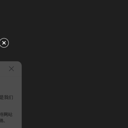
是我们
持网站
驰。