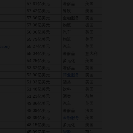
57.61亿美元
奢侈品
美国
57.42亿美元
餐饮
美国
57.36亿美元
金融服务
美国
57.08亿美元
物流
德国
56.96亿美元
汽车
英国
55.79亿美元
物流
美国
dson
)
55.27亿美元
汽车
美国
55.04亿美元
奢侈品
意大利
54.25亿美元
多元化
美国
53.62亿美元
奢侈品
英国
52.90亿美元
商业服务
美国
51.93亿美元
酒类
美国
51.48亿美元
饮料
美国
51.23亿美元
酒类
荷兰
49.86亿美元
汽车
英国
49.09亿美元
奢侈品
法国
48.39亿美元
金融服务
美国
48.15亿美元
多元化
美国
45.99亿美元
能源
荷兰