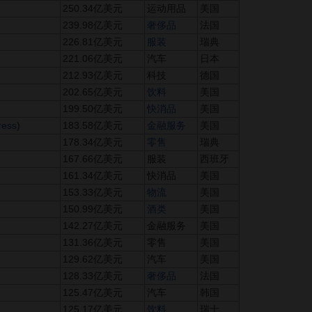
250.34亿美元
运动用品
美国
239.98亿美元
奢侈品
法国
226.81亿美元
服装
瑞典
221.06亿美元
汽车
日本
212.93亿美元
科技
德国
202.65亿美元
饮料
美国
199.50亿美元
快消品
美国
ress
)
183.58亿美元
金融服务
美国
178.34亿美元
零售
瑞典
167.66亿美元
服装
西班牙
161.34亿美元
快消品
美国
153.33亿美元
物流
美国
150.99亿美元
酒类
美国
142.27亿美元
金融服务
美国
131.36亿美元
零售
美国
129.62亿美元
汽车
美国
128.33亿美元
奢侈品
法国
125.47亿美元
汽车
韩国
125.17亿美元
饮料
瑞士