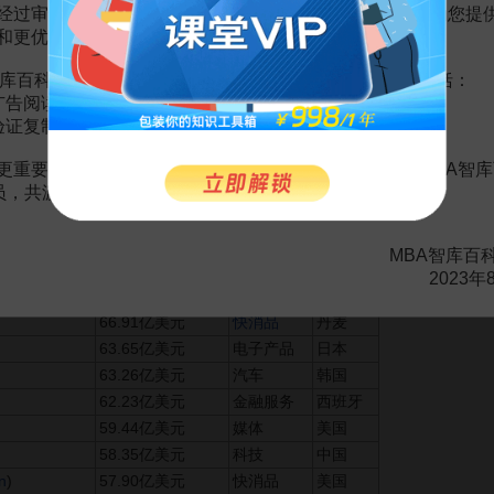
91.97亿美元
快消品
法国
经过审慎地考虑，我们决定推出VIP会员收费制度，以便为您提
87.08亿美元
快消品
瑞士
和更优质的内容。
84.13亿美元
快消品
美国
库百科VIP会员（9.9元 / 年，
点击开通
），您的权益将包括：
83.15亿美元
电子产品
日本
广告阅读；
81.99亿美元
多元化
美国
验证复制。
78.85亿美元
运动用品
德国
77.47亿美元
金融服务
美国
更重要的是长期以来您对百科频道的支持。诚邀您加入MBA智库
77.38亿美元
奢侈品
法国
会员，共渡难关，共同见证彼此的成长和进步！
75.86亿美元
科技
美国
74.90亿美元
餐饮
美国
MBA智库百
nley
)
72.00亿美元
金融服务
美国
2023年
ers
)
68.30亿美元
媒体
加拿大
66.91亿美元
快消品
丹麦
63.65亿美元
电子产品
日本
63.26亿美元
汽车
韩国
62.23亿美元
金融服务
西班牙
59.44亿美元
媒体
美国
58.35亿美元
科技
中国
n
)
57.90亿美元
快消品
美国