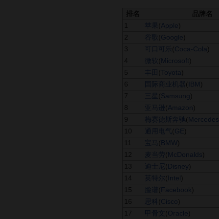
排名
品牌名
1
苹果
(
Apple
)
2
谷歌
(
Google
)
3
可口可乐
(
Coca-Cola
)
4
微软
(
Microsoft
)
5
丰田
(
Toyota
)
6
国际商业机器
(
IBM
)
7
三星
(
Samsung
)
8
亚马逊
(
Amazon
)
9
梅赛德斯奔驰
(
Mercedes
10
通用电气
(
GE
)
11
宝马
(
BMW
)
12
麦当劳
(
McDonalds
)
13
迪士尼
(
Disney
)
14
英特尔
(
Intel
)
15
脸谱
(
Facebook
)
16
思科
(
Cisco
)
17
甲骨文
(
Oracle
)