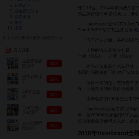
韩国企业
升了16位。2014年华为成为
战略管理理论
的品牌价值约40多亿美元，排名
交易术语
朱明
Interbrand 全球CEO
流家
Stand Still’带动了其业务发展和
以上内容根据网友推荐自动排序生成
汽车
行业方面，共有14家
官方社群
上榜的汽车品牌分别是：丰田
时捷
（第50）、
起亚
（第69）
企业管理者
加入
交流群
作为价值最高的汽车品牌，
本田的品牌价值下降4%至221
创业者交流
加入
群
值得一提的是，在报告中显示奔驰
近，但是奥迪的品牌价值远低于
AIGC交流
加入
群
该排名榜的100家企业中有5
市场营销人
Interbrand公布了201
加入
员交流群
年，自2000年发布全球100大
必须覆盖至少全球三大洲，必须
人力资源师
加入
交流群
2016年Interbra