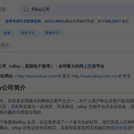
索引
全球专业中文经管百科
，由
121,994
位网友共同编写而成，共计
436,154
个条目
收藏
简体中文
繁体中文
看条目
y公司（eBay，美国电子港湾）：全球最大的
网上交易
平台
网站网址：
http://www.ebay.com/
英文
http://www.ebay.com.cn/
中文
ay公司简介
年9 月，目前是全球最大的网络交易平台之一，为个人用户和企业用户提供
的社区，
买家
和卖家在一起浏览、买卖商品，eBay 交易平台完全自动化，
感兴趣的东西提出报价。
落的eBay 会员，在这里形成了一个多元化的社区，他们买卖上亿种
藏品。eBay 还有定价拍卖模式，买家和卖家按照卖家确立的
固定价格
进