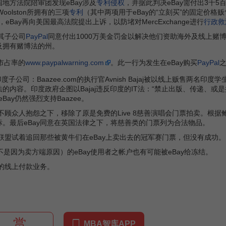
美国地方法院陪审团发现eBay涉及
专利侵权
，并据此判决eBay需付出3千5百
oolston所拥有的三项
专利
（其中两项用于eBay的“立刻买”的固定价格
，eBay再向美国最高法院提出上诉，以防堵对MercExchange进行
行政救
与其子公司
PayPal
同意付出1000万美金罚金以解决他们资助海外及线上赌
及拥有赌博法的州。
市占率的
www.paypalwarning.com
。此一行为发生在eBay购买
PayPal
ay印度子公司：Baazee.com的执行官Avnish Bajaj被以线上贩
的内容。印度政府企图以Bajaj违反印度的IT法：“禁止出版、传递、
eBay仍然强烈支持Baazee。
ay在不顾众人抱怨之下，移除了原是免费的Live 8慈善演唱会门票拍卖。
。最后eBay同意在英国法律之下，将慈善类的门票列为合法物品。
球联盟试着追回那些被黄牛们在eBay上卖出去的冠军赛门票，但没有成功。
是因为卖方端原因）的eBay使用者之帐户也有可能被eBay给冻结。
域的线上付款业务。
赏
MBA智库APP