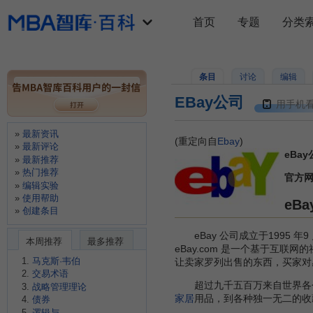
首页
专题
分类
条目
讨论
编辑
EBay公司
用手机
最新资讯
(重定向自
Ebay
)
最新评论
eBa
最新推荐
热门推荐
官方
编辑实验
使用帮助
eB
创建条目
eBay 公司成立于1995 
本周推荐
最多推荐
eBay.com 是一个基于互联网
马克斯·韦伯
让卖家罗列出售的东西，买家对
交易术语
超过九千五百万来自世界各个角
战略管理理论
家居
用品，到各种独一无二的收
债券
逻辑与