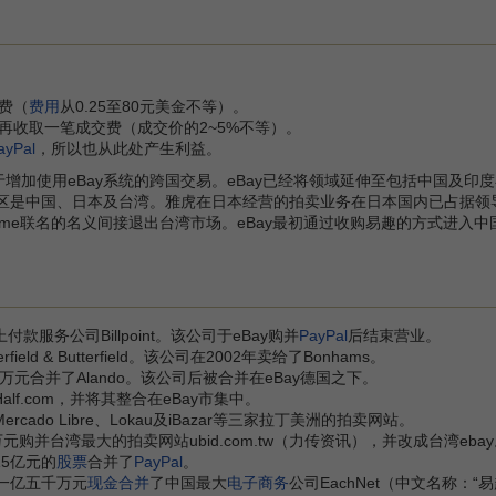
费（
费用
从0.25至80元美金不等）。
再收取一笔成交费（成交价的2~5%不等）。
ayPal
，所以也从此处产生利益。
于增加使用eBay系统的跨国交易。eBay已经将领域延伸至包括中国及印
地区是中国、日本及台湾。雅虎在日本经营的拍卖业务在日本国内已占据领导
ome联名的名义间接退出台湾市场。eBay最初通过收购易趣的方式进入
上付款服务公司Billpoint。该公司于eBay购并
PayPal
后结束营业。
rfield & Butterfield。该公司在2002年卖给了Bonhams。
百万元合并了Alando。该公司后被合并在eBay德国之下。
Half.com，并将其整合在eBay市集中。
ercado Libre、Lokau及iBazar等三家拉丁美洲的拍卖网站。
50万元购并台湾最大的拍卖网站ubid.com.tw（力传资讯），并改成台湾e
15亿元的
股票
合并了
PayPal
。
y以一亿五千万元
现金合并
了中国最大
电子商务
公司EachNet（中文名称：“