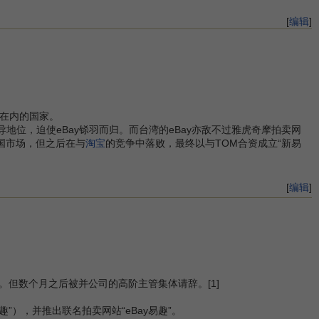
[
编辑
]
度在内的国家。
地位，迫使eBay铩羽而归。而台湾的eBay亦敌不过雅虎奇摩拍卖网
中国市场，但之后在与
淘宝
的竞争中落败，最终以与TOM合资成立“新易
[
编辑
]
bay。但数个月之后被并公司的高阶主管集体请辞。[1]
易趣”），并推出联名拍卖网站“eBay易趣”。