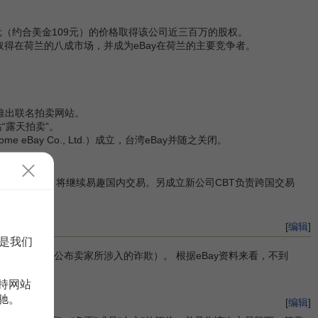
元
（约合美金109元）的价格取得该公司近三百万的股权。
上因而取得在荷兰的八成市场，并成为eBay在荷兰的主要竞争者。
半年推出联名拍卖网站。
站“露天拍卖”。
 eBay Co., Ltd.）成立，台湾eBay并随之关闭。
eBay占49%，将继续易趣国内交易。另成立新公司CBT负责跨国交易
[
编辑
]
是我们
全公开（不公布卖家所涉入的诈欺）。 根据eBay资料来看，不到
持网站
驰。
[
编辑
]