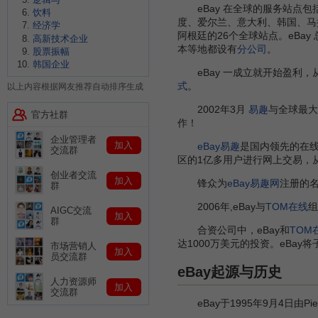
eBay 在全球的服务站点包
饮料
度、爱尔兰、意大利、韩国、马
经济学
阿根廷的26个全球站点。eBa
高新技术企业
本等地都设有
分公司
。
股票振幅
韩国企业
eBay 一成立就开始盈利，从1
式
。
以上内容根据网友推荐自动排序生成
2002年3月
易趣
与全球最大
官方社群
作！
企业管理者
加入
eBay易趣
是国内领先的在线
交流群
区的1亿多用户进行网上交易，
创业者交流
加入
锋众为
eBay易趣网
注册的名
群
2006年,eBay与
TOM在线
组
AIGC交流
加入
群
合资公司中，eBay和
TOM
达1000万美元的投资。eBay将
市场营销人
加入
员交流群
eBay起源与历史
人力资源师
加入
交流群
eBay于1995年9月4日由Pie