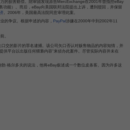
万的损害赔偿。陪审团发现原告MercExchange在2001年曾指控eBay
贩售功能）。而后，eBay向美国联邦法院提出上诉，遭到驳回，并保留
济
。2006年，美国最高法院同意审理此案。
博业的争议。根据申述的内容，
PayPal
涉嫌在2000年中到2002年11
之前。
售两名印度学生口交的影片的罪名逮捕。该公司矢口否认对贩售物品的内容知情，并
或是提供平台以出版任何猥亵内容”来侦办此案件。尽管实际内容并未在
根据鲍勃·格尔多夫的说法，他将eBay叙述成一个数位皮条客。因为许多这