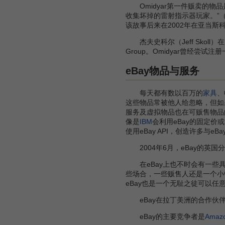
Omidyar第一件贩卖的物品
收集坏掉的雷射指示器玩家。”（
该故事后来在2002年在亚当斯
杰夫史科尔（Jeff Skoll）在
Group。Omidyar曾经尝试注
eBay物品与服务
每天都有数以百万的
家具
、
这些物品常被他人给忽略，但如
服务及虚拟物品也在可贩售物品
像是
IBM
会利用eBay的固定价或
使用eBay API，创造许多与
2004年6月，eBay的英
在eBay上也不时会有一些具
些场合，一些贩售人还是一个小
eBay也是一个无耻之徒可以
eBay在拉丁美洲的合作伙伴是Me
eBay的主要竞争者是
Amaz