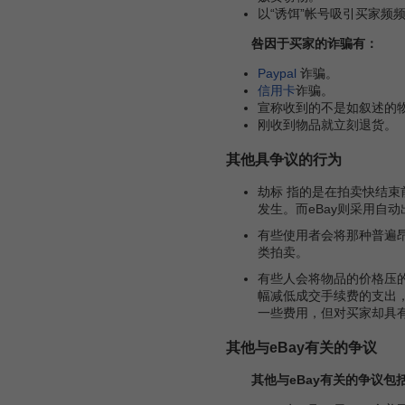
以“诱饵”帐号吸引买家频
咎因于买家的诈骗有：
Paypal
诈骗。
信用卡
诈骗。
宣称收到的不是如叙述的
刚收到物品就立刻退货。
其他具争议的行为
劫标 指的是在拍卖快结束
发生。而eBay则采用
有些使用者会将那种普遍
类拍卖。
有些人会将物品的价格压
幅减低成交手续费的支出
一些费用，但对买家却具
其他与eBay有关的争议
其他与eBay有关的争议包