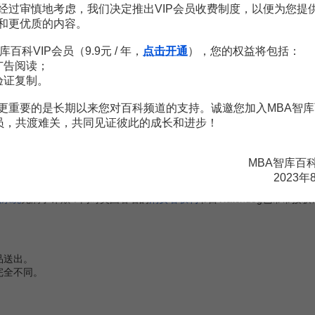
评价系统。在每笔交易完成后，买、卖家皆可以为彼此评价。她们可以给出像
经过审慎地考虑，我们决定推出VIP会员收费制度，以便为您提
交易）有所不满的话，他可以给这位卖家留下一笔负面评价，并且留下如
和更优质的内容。
减低被诈骗的机率。
库百科VIP会员（9.9元 / 年，
点击开通
），您的权益将包括：
卖家的。如果有个可能买家的评价过低，或是负面评价太高，该卖家可
广告阅读；
验证复制。
只有一次！
更重要的是长期以来您对百科频道的支持。诚邀您加入MBA智库
像是害怕被给负面评价），而不敢给对方负面评价。
会员，共渡难关，共同见证彼此的成长和进步！
在评价页面提出一段约80个字母的反驳。不过却很少人能够利用如此简短
任何评价。所以，移除不公平、非真实的评价根本是不大可能的。
MBA智库百
或买家）曾经有过不实，那么在他的帐号上即会有一笔前科。如果确实
然，该卖家也可循法律途径进行救济。
2023年
易系统
充满了诈欺！同时英国著名的
消费者权利
节目Watchdog也常常接
品送出。
完全不同。