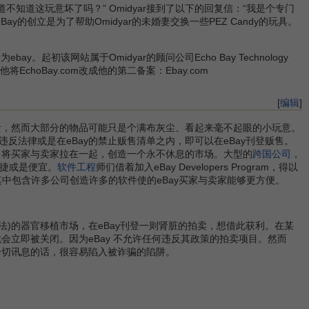
不知道这玩意坏了吗？” Omidyar接到了以下的回复信：“我是个专门
ay的创立是为了帮助Omidyar的未婚妻交换一些PEZ Candy的玩具。
。起初该网站属于Omidyar的顾问公司Echo Bay Technology
将EchoBay.com改成他的第二备案：Ebay.com
[
编辑
]
贵，然而大部分的物品可能只是个满布灰尘、看起来毫不起眼的小玩意。
法律或是在eBay的禁止贩售清单之内，即可以在eBay刊登贩售。
，将买家与卖家拉在一起，创造一个永不休息的市场。大型的
跨国公司
，
捷或是便宜。
软件工程
师们借着加入eBay Developers Program，得以
计划，其中包含许多公司创造许多的软件使的eBay买家与卖家能够更方便。
法)的器官移植市场，在eBay刊登一则肾脏的拍卖，想借此获利。在某
会立即被关闭。因为eBay 不允许任何违反其政策的拍卖项目。然而
一切讯息的话，很容易陷入被诈骗的陷阱。