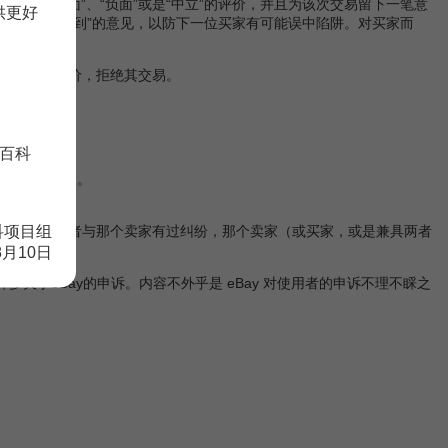
是：“正面”、“负面”或是“中立”的评价，并且为该次交易留下一笔意
供更好
：“物品未收到”的意见，以防下一位买家有可能误中陷阱。对买家而
以根据其评价，拒绝其交易。
百科
的文字做反驳。
科项目组
有许多使用者与那个卖家有过纠纷，那个卖家（或买家，或是兼具两者
8月10日
获许多关于eBay的申诉。内容不外乎是 eBay 对使用者的申诉不理不睬之