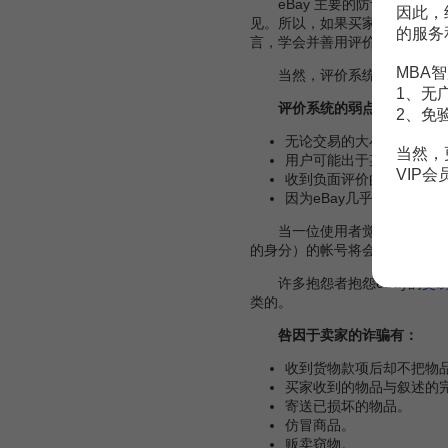
eBay 主要的防诈骗手段是
因此，
见。所以，如果买家对该卖家（
的服务
言，学会并善用评价系统有助于
MBA智
当然，评价系统同时也是保护
1、无
评价系统的弱点有：
2、免
无论交易的大小，评价都
当然，
用户可能出于某些原因（
VIP
收到负面评价的用户可以
因为eBay几乎不会移除
当一位使用者觉得一位卖家（
的身分）的帐号将会被取消。当
许多抱怨者抱怨eBay的
交
类的。
咎因于卖家的诈骗有：
收到货物款项后却不把物
买家收到的物品与叙述的
寄送已损坏的物品。
仿冒商品。
贩卖窃物。