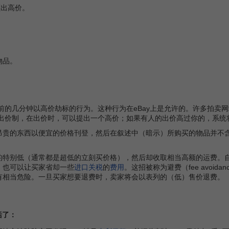
频出高价。
物品。
前的几分钟以高价劫标的行为。这种行为在eBay上是允许的。许多拍卖
自动出价制，在出价时，可以提出一个高价；如果有人的出价高过你的，系
昂贵的东西以便宜的价格刊登，然后在叙述中（暗示）所购买的物品并不含
的特别低（通常都是超低的立刻买价格），然后却收取相当高额的运费。自
，也可以让买家省却一些
进口关税
的
费用
。这招被称为避费（fee avoi
有相当危险。一旦买家想要退费时，卖家将会以表列的（低）售价退费。
括了：