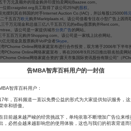
y以五千万元及额外的现金购并印度拍卖网站Baazee.com。
一位前craigslist.org员工取得了该公司25%的
股权
。
摆到其在韩国的对手Internet Auction Co.(IAC)，并以每股125000
韩
二亿二千五百万
欧元
购并Marktplaats.nl。该公司借着专注在小型广告
ay以三千万元现金和总值三亿八千五百万元的eBay股票购并Rent.com。
Gumtree。该公司是一家提供城市
分类广告
的网站。
亿三千五百万元购并Shopping.com。该公司是一家线上比价网站。
十六亿元现金及股票购并VoIP业者
Skype
。
与台湾PChome Online网络家庭宣布进行合作投资，双方将于2006年下
台湾PChome Online网络家庭宣布，将在2006年9月25日推出联名拍卖网
湾PChome Online网络家庭合资的“露天市集国际资讯股份有限公司”（PChome
皆以美金为单位。）
告MBA智库百科用户的一封信
布于中国Tom.com宣布成立合资公司，新的合资公司Tom.com占51%
股份
，
MBA智库百科用户：
17年，百科频道一直以免费公益的形式为大家提供知识服务，这
策（eBay往往不经任何程序即将个人资料送给司法单位）到卖家资讯不完
荣幸和骄傲。
。
在目前越来越严峻的经营挑战下，单纯依靠不断增加广告位来维
出，必然会越来越影响您的使用体验，这也与我们的初衷背道而