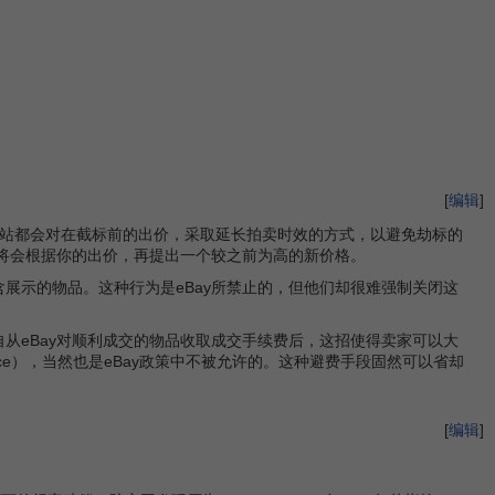
[
编辑
]
网站都会对在截标前的出价，采取延长拍卖时效的方式，以避免劫标的
统将会根据你的出价，再提出一个较之前为高的新价格。
展示的物品。这种行为是eBay所禁止的，但他们却很难强制关闭这
从eBay对顺利成交的物品收取成交手续费后，这招使得卖家可以大
dance），当然也是eBay政策中不被允许的。这种避费手段固然可以省却
[
编辑
]