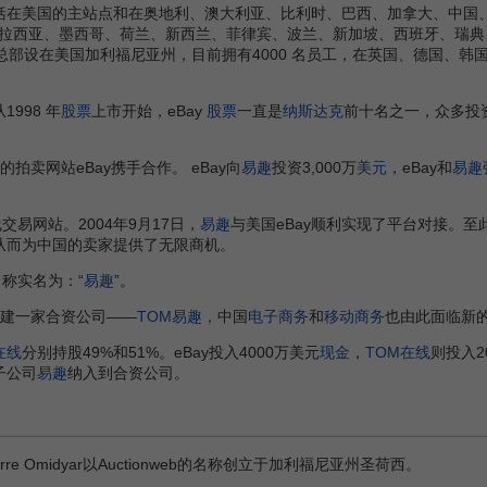
括在美国的主站点和在奥地利、澳大利亚、比利时、巴西、加拿大、中国
拉西亚、墨西哥、荷兰、新西兰、菲律宾、波兰、新加坡、西班牙、瑞典
y 总部设在美国加利福尼亚州，目前拥有4000 名员工，在英国、德国、
998 年
股票
上市开始，eBay
股票
一直是
纳斯达克
前十名之一，众多投
的拍卖网站eBay携手合作。 eBay向
易趣
投资3,000万
美元
，eBay和
易趣
交易网站。2004年9月17日，
易趣
与美国eBay顺利实现了平台对接。至
从而为中国的卖家提供了无限商机。
称实名为：“
易趣
”。
建一家合资公司——
TOM易趣
，中国
电子商务
和
移动商务
也由此面临新
在线
分别持股49%和51%。eBay投入4000万美元
现金
，
TOM在线
则投入
子公司
易趣
纳入到合资公司。
rre Omidyar以Auctionweb的名称创立于加利福尼亚州圣荷西。