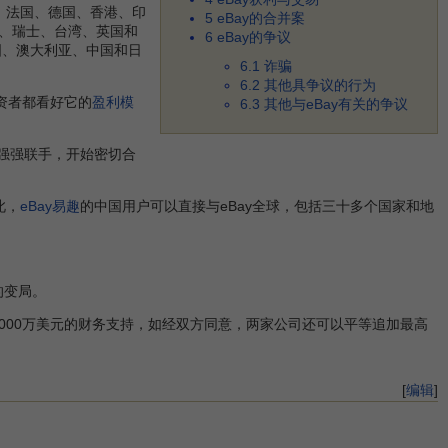
、法国、德国、香港、印
5
eBay的合并案
、瑞士、台湾、英国和
6
eBay的争议
韩国、澳大利亚、中国和日
6.1
诈骗
6.2
其他具争议的行为
资者都看好它的
盈利模
6.3
其他与eBay有关的争议
强强联手，开始密切合
此，
eBay易趣
的中国用户可以直接与eBay全球，包括三十多个国家和地
的变局。
2000万美元的财务支持，如经双方同意，两家公司还可以平等追加最高
[
编辑
]