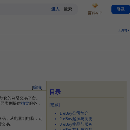
登录
百科VIP
工具箱▼
[
编辑
]
目录
国际化的网络交易平台。
按照类别提供
拍卖
服务，
[
隐藏
]
1
eBay公司简介
商品，从电器到电脑，到
2
eBay起源与历史
行交易。
3
eBay物品与服务
4
eBay获利与交易