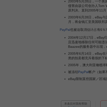
2003年5月28日，一个
侵害由该公司创办人Tom W
原判决。直到2005年11月
2003年6月28日，eBay
月，将金钱汇至美国联邦
PayPal
也被迫取消估计占有6％
2004年12月17日，eB
且迅速地移除任何可能违法
Baazee的服务器中出现，
2005年6月14日，eB
类的拍卖都充斥着假的下标
2005年，澳大利亚橄榄
被冻结
PayPal
帐户（如果不
eBay限制某些国家／区
本条目对我有帮助