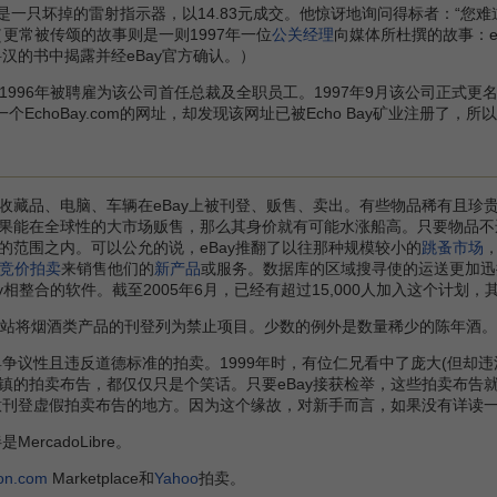
是一只坏掉的雷射指示器，以14.83元成交。他惊讶地询问得标者：“您难道
更常被传颂的故事则是一则1997年一位
公关经理
向媒体所杜撰的故事：eB
科汉的书中揭露并经eBay官方确认。）
1996年被聘雇为该公司首任总裁及全职员工。1997年9月该公司正式更名为ebay
册一个EchoBay.com的网址，却发现该网址已被Echo Bay矿业注册了，所以他
收藏品、电脑、车辆在eBay上被刊登、贩售、卖出。有些物品稀有且珍
果能在全球性的大市场贩售，那么其身价就有可能水涨船高。只要物品不违反
的范围之内。可以公允的说，eBay推翻了以往那种规模较小的
跳蚤市场
竞价拍卖
来销售他们的
新产品
或服务。数据库的区域搜寻使的运送更加迅
eBay相整合的软件。截至2005年6月，已经有超过15,000人加入这个
国分站将烟酒类产品的刊登列为禁止项目。少数的例外是数量稀少的陈年酒。
争议性且违反道德标准的拍卖。1999年时，有位仁兄看中了庞大(但却违
镇的拍卖布告，都仅仅只是个笑话。只要eBay接获检举，这些拍卖布告就
任意刊登虚假拍卖布告的地方。因为这个缘故，对新手而言，如果没有详读
rcadoLibre。
on.com
Marketplace和
Yahoo
拍卖。