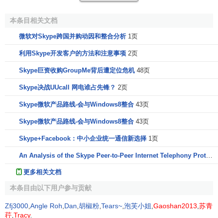
Skype out
本条目相关文档
微软对Skype跨国并购动因和整合分析
1页
Skypeout可以让用户直接从Skype拨打电话到全球任何
一部普通座机或者手机，而费用只有普通IP电话的十分之
利用Skype开发客户的方法和注意事项
2页
一。
Skype巨资收购GroupMe背后遭定位危机
48页
音质清晰
Skype决战UUcall 网电谁占先锋？
2页
费用低廉
Skype微软产品路线-会与Windows8整合
43页
功能齐全
使用方便
Skype微软产品路线-会与Windows8整合
43页
首先用户需要下载并安装一个新版的Skype软件，并注
Skype+Facebook：中小企业统一通信新选择
1页
册一个Skype用户名，这样用户就可以和Skype好友进行免费
An Analysis of the Skype Peer-to-Peer Internet Telephony Protocol
的文字或语音聊天。
更多相关文档
如果用户需要呼叫到普通电话或手机，需要先购买
本条目由以下用户参与贡献
SkypeOut电话卡，然后选择“拨打电话”标签，输入用户要呼
Zfj3000
,
Angle Roh
,
Dan
,
胡椒粉
,
Tears~
,
泡芙小姐
,
Gaoshan2013
,
苏青
叫的电话号码点击绿色的呼叫按钮即可。
荇
,
Tracy
.