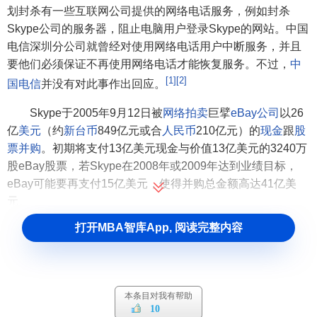
划封杀有一些互联网公司提供的网络电话服务，例如封杀
Skype公司的服务器，阻止电脑用户登录Skype的网站。中国
电信深圳分公司就曾经对使用网络电话用户中断服务，并且
要他们必须保证不再使用网络电话才能恢复服务。不过，
中
[1]
[2]
国电信
并没有对此事作出回应。
Skype于2005年9月12日被
网络拍卖
巨擘
eBay公司
以26
亿
美元
（约
新台币
849亿元或合
人民币
210亿元）的
现金
跟
股
票并购
。初期将支付13亿美元现金与价值13亿美元的3240万
股eBay股票，若Skype在2008年或2009年达到业绩目标，
eBay可能要再支付15亿美元，使得并购总金额高达41亿美
元。
打开MBA智库App, 阅读完整内容
在2008年4月，公司推出了用于Windows Mobile的
Skype软件。此软件建基于Java，可以接收Skype和SkypeIn
[3]
的呼叫，亦可以收发即时讯息
。
本条目对我有帮助
Skype的相关产品
10