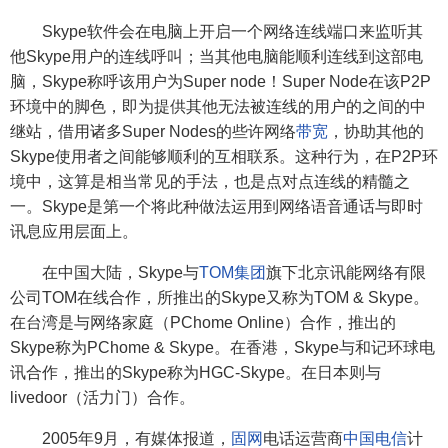
Skype软件会在电脑上开启一个网络连线端口来监听其
他Skype用户的连线呼叫；当其他电脑能顺利连线到这部电
脑，Skype称呼该用户为Super node！Super Node在该P2P
环境中的脚色，即为提供其他无法被连线的用户的之间的中
继站，借用诸多Super Nodes的些许网络
带宽
，协助其他的
Skype使用者之间能够顺利的互相联系。这种行为，在P2P环
境中，这算是相当常见的手法，也是点对点连线的精髓之
一。Skype是第一个将此种做法运用到网络语音通话与即时
讯息应用层面上。
在中国大陆，Skype与
TOM集团
旗下北京讯能网络有限
公司TOM在线合作，所推出的Skype又称为TOM & Skype。
在台湾是与网络家庭（PChome Online）合作，推出的
Skype称为PChome & Skype。在香港，Skype与和记环球电
讯合作，推出的Skype称为HGC-Skype。在日本则与
livedoor（活力门）合作。
2005年9月，有媒体报道，
固网
电话运营商
中国电信
计