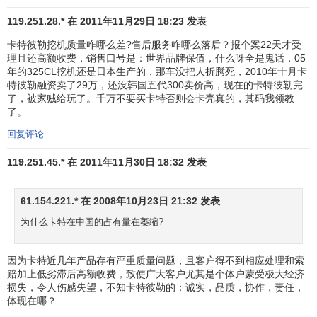
119.251.28.* 在 2011年11月29日 18:23 发表
卡特彼勒挖机质量咋哪么差?售后服务咋哪么落后？报个案22天才受
理且还高额收费，销售口号是：世界品牌保值，什么呀全是鬼话，05
年的325CL挖机还是日本生产的，那车没把人折腾死，2010年十月卡
特彼勒融资卖了29万，还没韩国五代300卖价高，现在的卡特彼勒完
了，被家贼给玩了。千万不要买卡特否则会卡壳真的，其码我领教
了。
回复评论
119.251.45.* 在 2011年11月30日 18:32 发表
61.154.221.* 在 2008年10月23日 21:32 发表
为什么卡特在中国的占有量在萎缩?
因为卡特近几年产品存有严重质量问题，且客户得不到相应处理和索
赔加上低劣滞后高额收费，致使广大客户尤其是个体户蒙受极大经济
损失，令人伤感失望，不知卡特彼勒的：诚实，品质，协作，责任，
体现在哪？