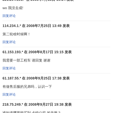
是每天损失一百万美元的代价。在不得已的情况下公
wo 我没去成!
司被迫大幅裁员。
1983 年，卡特彼勒租赁公司业务扩展，为全球客户提
回复评论
供设备金融服务可选方案，现已更名为
卡特彼勒金融
114.234.1.* 在 2008年7月25日 13:49 发表
服务公司
。
第二轮啥时候啊！
1985 年至今，产品系列继续多样化，以满足客户的各
种需求。现在我们有超过 300 种产品，比 1981 年翻了
回复评论
一番多。
61.153.193.* 在 2008年8月17日 15:15 发表
1986 年，卡特彼勒推土机公司更名为卡特彼勒公司 —
更准确地反映了公司不断发展的多样性。
我需要一部工程车 请回复 谢谢
1987 年，耗资 18 亿的工厂现代化项目已启动，使制
回复评论
造流程更加顺畅。
61.187.55.* 在 2008年9月25日 17:38 发表
1990 年，公司结构进行了分散，根据资产回报率和客
户满意度重组业务单位。
有做售后服的兄弟吗，认识一下
1997 年，公司继续扩张，收购了英国的 Perkins 发动
回复评论
机公司。加上去年收购了德国的 MaK Motoren 公司，
卡特彼勒已成为世界领先的柴油发动机制造商。
218.75.249.* 在 2008年9月27日 19:38 发表
1998 年，世界最大的非公路用卡车 — 797 型 — 在亚
谁知道哪里能买到 卡特公司 的衣服？