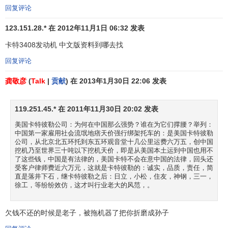
回复评论
123.151.28.* 在 2012年11月1日 06:32 发表
卡特3408发动机 中文版资料到哪去找
回复评论
龚敬彦
(
Talk
|
贡献
) 在 2013年1月30日 22:06 发表
119.251.45.* 在 2011年11月30日 20:02 发表
美国卡特彼勒公司：为何在中国那么强势？谁在为它们撑腰？举列：
中国第一家雇用社会流氓地痞天价强行绑架托车的：是美国卡特彼勒
公司，从北京北五环托到东五环观音堂十几公里运费六万五，创中国
挖机乃至世界三十吨以下挖机天价，即是从美国本土运到中国也用不
了这些钱，中国是有法律的，美国卡特不会在意中国的法律，回头还
受客户律师费近六万元，这就是卡特彼勒的：诚实，品质，责任，简
直是落井下石，继卡特彼勒之后：日立，小松，住友，神钢，三一，
徐工，等纷纷效仿，这才叫行业老大的风范，。
欠钱不还的时候是老子，被拖机器了把你折磨成孙子