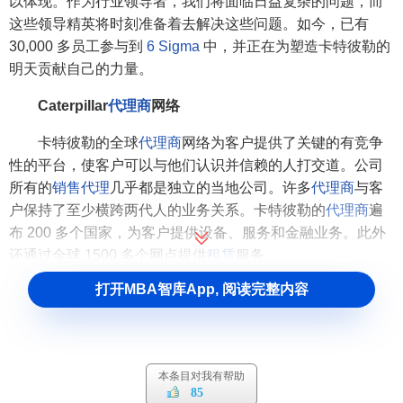
以体现。作为行业领导者，我们将面临日益复杂的问题，而
这些领导精英将时刻准备着去解决这些问题。如今，已有
30,000 多员工参与到
6 Sigma
中，并正在为塑造卡特彼勒的
明天贡献自己的力量。
Caterpillar
代理商
网络
卡特彼勒的全球
代理商
网络为客户提供了关键的有竞争
性的平台，使客户可以与他们认识并信赖的人打交道。公司
所有的
销售代理
几乎都是独立的当地公司。许多
代理商
与客
户保持了至少横跨两代人的业务关系。卡特彼勒的
代理商
遍
布 200 多个国家，为客户提供设备、服务和金融业务。此外
还通过全球 1500 多个网点提供
租赁
服务。
打开MBA智库App, 阅读完整内容
Caterpillar公司治理
卡特彼勒一向以诚信为本，这是公司的基本传统，也是
我们最可宝贵的财产之一。访问
公司治理
部分，这是您了解
公司治理实践的可靠信息来源。董事会利用这些实践来确保
本条目对我有帮助
85
我们所做的一切都维护了卡特彼勒的卓越声望。作为行业领