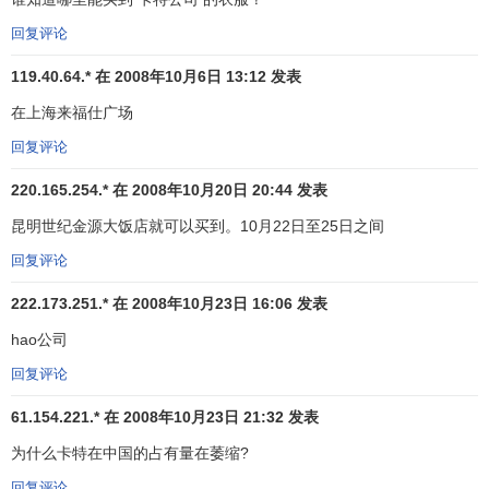
利桑那州的卡特彼勒试验场闪亮登场。
回复评论
1999 年，卡特彼勒在全球最大的建筑设备展
CONEXPO 上公布新的紧凑型建筑设备系列，积极响
119.40.64.* 在 2008年10月6日 13:12 发表
应了客户对更小、更通用的建筑设备日新月异的需
在上海来福仕广场
求。
回复评论
2000 年，卡特彼勒庆祝成立 75 周年。
2001 年，卡特彼勒是第一家在全球范围启动
6 Sigma
220.165.254.* 在 2008年10月20日 20:44 发表
的公司，并且在第一年获得的效益就超出了实施成
昆明世纪金源大饭店就可以买到。10月22日至25日之间
本。
2003 年，2004 型系列清洁柴油发动机的诞生使卡特
回复评论
彼勒成为第一家完全符合
美国环保署
(EPA) 要求并得
222.173.251.* 在 2008年10月23日 16:06 发表
到其认证的发动机生产厂商。卡特彼勒突破性的排放
hao公司
控制技术，即 ACERT®，完全符合环保署的标准，而
且无需牺牲性能、可靠性或燃烧效率。
回复评论
Caterpillar公司前景及愿望
61.154.221.* 在 2008年10月23日 21:32 发表
为什么卡特在中国的占有量在萎缩?
在我们涉足的所有业务领域，我们都是公认的领导者
：
回复评论