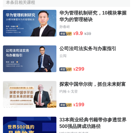
数。
本条目相关课程
华为管理机制研究，10模块掌握
Caterpillar公司发展历程
华为的管理秘诀
孙春岭
1890 年，Benjamin Holt 和 Daniel Best 尝试使用各种
9.9
39
¥
¥
形式的蒸汽推土机进行农耕。他们在各自的公司单独
进行试验。
公司法司法实务与办案指引
1904 年，Holt 研制成功第一台蒸汽履带式推土机。
云闯
1906 年，Holt 研制成功第一台天然气履带式推土机。
299
1915 年，，联军在第一次世界大战中使用 Holt
¥
的"Caterpillar®"履带式推土机。
1925 年，Holt 制造公司和 C. L. Best 推土机
公司合
探索中国华尔街，抓住未来财富
并
，组成卡特彼勒推土机公司。
约翰·s·戈登
1931 年，第一台 Diesel Sixty 推土机从伊利诺斯州东
199
¥
皮奥利亚的
装配线
下线，它是采用新型高效动力源的
履带式推土机。
33本商业经典书籍带你参透世界
1940 年，卡特彼勒产品系列现在包括机动平地机、铲
500强品牌成功路径
式平地机、升降式平地机、筑梯田机和电动发电机