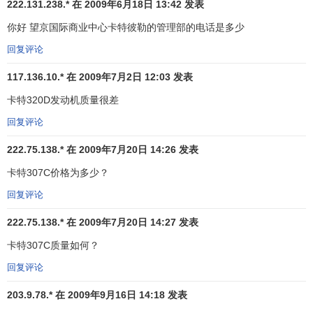
222.131.238.* 在 2009年6月18日 13:42 发表
球，拥有多元化的业务和人才，并提供安全的工作场所。就
你好 望京国际商业中心卡特彼勒的管理部的电话是多少
是这么简单。
回复评论
我们今天的努力创造明天的美好世界
：我们致力于使进
117.136.10.* 在 2009年7月2日 12:03 发表
步成为可能。
卡特320D发动机质量很差
我们的财务业绩始终如一地为股东带来丰厚回报
：我们
回复评论
通过技术和制造寻求稳固的增长、提高的生产效率和创新，
以此不断前进。
222.75.138.* 在 2009年7月20日 14:26 发表
实现 2020 愿景可使卡特彼勒成为一家适合工作、投资的
卡特307C价格为多少？
伟大公司，以及一个真正令人敬佩、使全球发展成为可能的
回复评论
全球领导者。归根结底，对于卡特彼勒团队的所有人来说，
222.75.138.* 在 2009年7月20日 14:27 发表
因为我们今天的努力，明天的世界将更美好。
卡特307C质量如何？
Caterpillar公司在中国
回复评论
卡特彼勒是世界上最大的土方工程机械和建筑机械的生
203.9.78.* 在 2009年9月16日 14:18 发表
产商，也是全世界柴油机、
天然气
发动机和工业用燃气涡轮