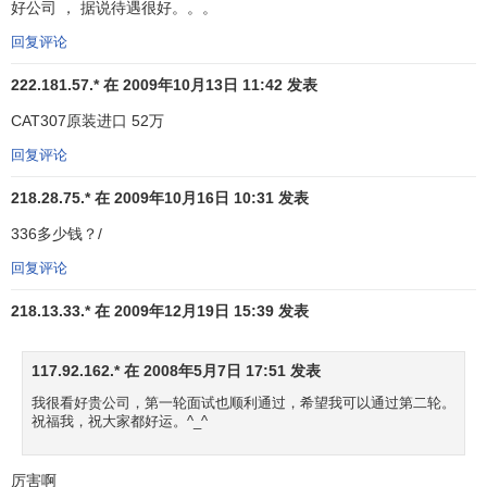
好公司 ， 据说待遇很好。。。
机的主要供应商。
回复评论
在
大中华区
，卡特彼勒为区内持续的经济增长和发展提
222.181.57.* 在 2009年10月13日 11:42 发表
供了产品和技术。迈向 21 世纪，我们的参与和承诺更坚定不
移。
CAT307原装进口 52万
回复评论
为了加大投资力度和发展业务，卡特彼勒（中国）投资
有限公司于 1996 年在北京成立。今天，卡特彼勒在中国投资
218.28.75.* 在 2009年10月16日 10:31 发表
建立了 11 家生产企业，制造液压挖掘机、压实机、柴油发动
336多少钱？/
机、履带行走装置、
铸件
、动力平地机、履带式推土机、轮
回复评论
式装载机、再造的工程机械零部件以及电力发电机组。
218.13.33.* 在 2009年12月19日 15:39 发表
卡特彼勒（中国）投资有限公司已在中国建立了
办事
处
，培训和产品服务中心，为日益增长的设备用户提供及时
117.92.162.* 在 2008年5月7日 17:51 发表
周到的服务。由 5 个
代理商
组成的经销服务网络为各行各业
提供适用的机器和设备，并给予综合性
售后服务
，使用户在
我很看好贵公司，第一轮面试也顺利通过，希望我可以通过第二轮。
祝福我，祝大家都好运。^_^
作业中取得更高的经济效益。
卡特彼勒承诺，以领先的优势，为世界各地致力参与基
厉害啊