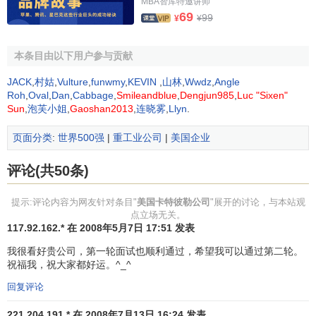
MBA智库特邀讲师
组。
69
99
¥
¥
1942 年，美国在战争中使用卡特彼勒的履带式推土
机、机动平地机、发电机组和用于 M4 坦克的特殊发动
本条目由以下用户参与贡献
机。
1950 年，卡特彼勒推土机公司在英国成立， 这是众多
JACK
,
村姑
,
Vulture
,
funwmy
,
KEVIN
,
山林
,
Wwdz
,
Angle
海外公司中的第一家。目的在于帮助管理
外汇短缺
、
Roh
,
Oval
,
Dan
,
Cabbage
,
Smileandblue
,
Dengjun985
,
Luc "Sixen"
Sun
,
泡芙小姐
,
Gaoshan2013
,
连晓雾
,
Llyn
.
关税、进口控制，并为全球客户提供更好的服务。
1953 年，1931 年，公司成立了独立的发动机销售小
页面分类
:
世界500强
|
重工业公司
|
美国企业
组，向其他设备制造厂商推广柴油发动机。1953 年，
该小组被独立的销售和营销部门取代，以便更好地满
评论(共50条)
足广大发动机客户的需求。发动机销售现在约占公司
总销售和收入的三分之一。
提示:评论内容为网友针对条目"
美国卡特彼勒公司
"展开的讨论，与本站观
点立场无关。
1963 年，卡特彼勒和
三菱重工
在日本成立了第一家由
117.92.162.* 在 2008年5月7日 17:51 发表
美国公司拥有部分股权的合资企业。卡特彼勒三菱有
我很看好贵公司，第一轮面试也顺利通过，希望我可以通过第二轮。
限公司于 1965 年开始生产，现已更名为新卡特彼勒三
祝福我，祝大家都好运。^_^
菱有限公司。现在是日本排名第二的建筑机械和矿用
回复评论
设备制造商。
1981-83 年，全球
经济衰退
波及卡特彼勒，公司付出的
221.204.191.* 在 2008年7月13日 16:24 发表