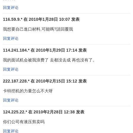
础建设、资源的开发和运输的设备用户，提供物有所值的机
回复评论
器，发动机产品和售后服务。
116.59.9.* 在 2010年1月28日 10:07 发表
我们将与合作伙伴及用户一起，在
大中华区
建设未来！
我想要自己進口材料,可能嗎?請回覆我
本条目仅是
MBA智库百科
对
美国卡
回复评论
特彼勒公司
的介绍。若您需要与
美
国卡特彼勒公司
联系，请访问
美国
114.241.184.* 在 2010年1月29日 17:14 发表
卡特彼勒公司
官方网站。
我的面试机会被我浪费了 去都没去成 再也没有了。
回复评论
222.187.228.* 在 2010年2月15日 15:12 发表
卡特挖机的力量怎么不大呀
回复评论
124.225.22.* 在 2010年2月28日 12:38 发表
你们公司有液压剪卖吗
回复评论