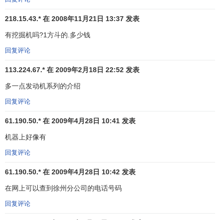
在
建筑
、矿用设备、往复式发动机、工业用燃气轮机等领
218.15.43.* 在 2008年11月21日 13:37 发表
域，我们都居领先地位。
有挖掘机吗?1方斗的.多少钱
我们的产品和服务帮助客户走向成功
：卡特彼勒团队始
回复评论
终把客户满意度放在首位。我们交付创新的产品和高度整合
的解决方案，使客户获得最佳的投资回报率。
113.224.67.* 在 2009年2月18日 22:52 发表
分销系统是我们的竞争优势之一
：我们与每位独立
代理
多一点发动机系列的介绍
商
的关系提升了我们产品和服务的价值。
回复评论
我们的供应链被公认为世界一流
：在业界，我们拥有最
61.190.50.* 在 2009年4月28日 10:41 发表
低的
销售渠道
总成本和最佳的资产利用率。
机器上好像有
我们的业务模型激发创业热情、带来增长并实现全球性
回复评论
的规模
：我们的矩阵式业务模型是大型公司进行水平对比的
61.190.50.* 在 2009年4月28日 10:42 发表
公认基准，因为它在保留业务单位自主权利和创业热情的同
时也利用了精心筛选的通用流程、技术和核心竞争力，我们
在网上可以查到徐州分公司的电话号码
视未来全球市场的增长为必然 — 而不是一个选择。
回复评论
我们的员工才能过人并勤恳敬业
：我们的范围覆盖全