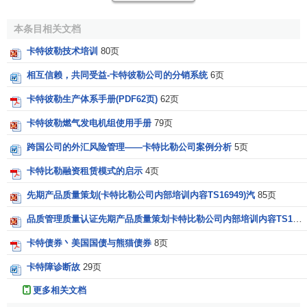
导者，我们清楚认识到，在重塑对美国公司的信心的过程中
本条目相关文档
我们有着不可推卸的责任，并且我们将自身视为公司治理实
践的领导者。
卡特彼勒技术培训
80页
Caterpillar雄厚的
金融实力
相互信赖，共同受益-卡特彼勒公司的分销系统
6页
卡特彼勒生产体系手册(PDF62页)
62页
卡特彼勒有稳健雄厚的金融实力 — 能够为适应客户未来
需要的产品开发计划提供充足资金，为
代理商
和客户提供金
卡特彼勒燃气发电机组使用手册
79页
融服务，并为股东带来丰厚的回报。我们始终维持着相当数
跨国公司的外汇风险管理——卡特比勒公司案例分析
5页
额的自由现金净流量，因此能够抓住具有战略意义的发展机
遇适时地进行投资。
卡特比勒融资租赁模式的启示
4页
先期产品质量策划(卡特比勒公司内部培训内容TS16949)汽
85页
Caterpillar社会责任
品质管理质量认证先期产品质量策划卡特比勒公司内部培训内容TS16949汽
卡特彼勒在全球的卓著声誉是我们作为一家公司引以为
卡特债券丶美国国债与熊猫债券
8页
荣的地方。面对亚洲海啸灾难，卡特彼勒和其
代理商
提供了
机器、资金和救援物资以帮助当地减缓灾情，重建家园。卡
卡特障诊断故
29页
特彼勒也非常荣幸能成为大自然保护协会的大河合作项目的
更多相关文档
主要捐助企业。卡特彼勒再次被列入道·琼斯可持续发展指