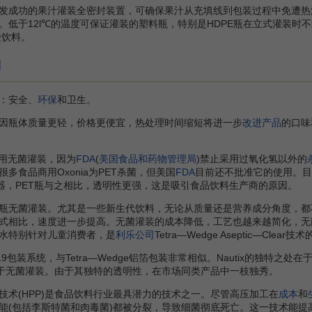
功的果汁灌装全密封装置，可确保果汁从充填线到包装过程中免遭热汽
。低于12l℃的温度可保证灌装的塑料瓶，特别是HDPE瓶在立式灌装
酸饮料。
]
：安全、
环保
和卫生。
因瓶体质量更轻，价格更便宜，热处理时间缩短将进一步
改进产品
的口味
用无菌灌装，因为
FDA
(
美国食品和药物管理局
)禁止采用过氧化氢以外的
多食品商用Oxonia为PET杀菌，但美国
FDA
目前还不批准它的使用。目
容器，PET瓶与之相比，透明性更强，这是吸引食品饮料生产商的原因。
无菌灌装。尤其是一些新生代饮料，无论从质量还是营养成分角度，都
相比，速度进一步提高。无菌灌装的成本降低，工艺也越来越简化，无菌灌装的
水特别针对儿童消费者，是
利乐公司
Tetra—Wedge Aseptic—Cle
19包装系统，与Tetra—Wedge铝箔包装非常相似。Nautix的独
于无菌灌装。由于其独特的透明性，在市场同类产品中一枝独秀。
技术(HPP)是食品饮料行业最具潜力的技术之一。尽管高压加工在
成本
和
能(包括李斯特菌和肉毒菌)都被分裂，导致细菌彻底死亡。这一技术能提