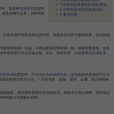
7
饮料包装质量的标准体系[3]
材料
、容器和
包装技术
把饮料
8
饮料包装与商品条形码[3]
，或直接捆扎起来，并标明符
9
参考文献
；它具有保护和美化商品的作用。包装的
食品
作为整体销售，在这种包
装饮料组成一纸箱，24瓶(罐)装饮料组成一箱；或采用集装包、
集装
这种包装便于
商品
长途运输、
装卸
、暂时存放，以提高
商品流通
效率
，
包装容器
的柔软性，可分为
软包装
和
硬包装
；按包装的外形状态可分为
容器的使用
次数
可分为，一次性包装，如纸、
塑料
、金属、复合材料构
璃再熔炼，某些塑料再塑化等回收处理，则称为可再生材料。某些用过
种材料称为可降解性材料。