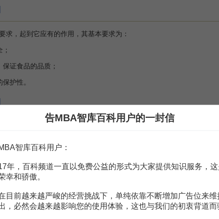
]
求，起到它应有的作用，其基本要求为：
全；
保证食品的品质；
的保护性。
]
告MBA智库百科用户的一封信
采用耐热聚酯瓶(PET)发展迅速，特别是PET瓶涂层技术(等离子技术
范围扩大，适于热灌装茶饮料。此外，引起包装界注目的聚萘二甲酸乙二
MBA智库百科用户：
，以萘环代替苯环，使PEN与PET更具有优异的阻透性、防紫外线性、耐热
17年，百科频道一直以免费公益的形式为大家提供知识服务，这
引发了继PET之后的又一次包装革命。目前，国内少量进口，但
价格
是PE
荣幸和骄傲。
来都是全世界最大的。啤酒包装容器主要是金属(铝)罐和
玻璃瓶
，但塑料
在目前越来越严峻的经营挑战下，单纯依靠不断增加广告位来维
档啤酒使用比例显著提高。
出，必然会越来越影响您的使用体验，这也与我们的初衷背道而
此无论是长效奶(uH)还是保鲜奶，都对包装提出了更高的要求。保质