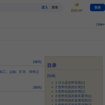
登录
百科VIP
工具箱▼
[
编辑
]
目录
加工
、
运输
、
贮存
、
销售过
[
隐藏
]
1
什么是饮料包装[1]
2
饮料包装的分类[1]
[
编辑
]
3
饮料包装的作用[1]
4
饮料包装的基本要求[1]
5
饮料包装的发展现状[2]
6
饮料包装的发展趋势[2]