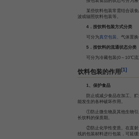
按包装食品的状态可分为液
某些饮料包装常需结合该食品
波或辐照饮料包装等。
4．按饮料包装方式分类
可分为
真空包装
、气体置换
5．按饮料的流通状态分类
可分为冷藏包装(0～10℃流
[1]
饮料包装的作用
1、保护食品
防止或减少食品在加工、贮运
能发生的各种破坏作用。
①防止微生物及其他生物引起的
长饮料的保质期。
②防止化学性变质。在直射光
线的包装材料进行包装，可延缓