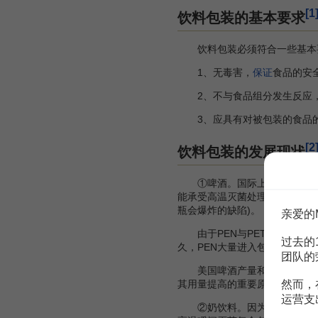
[1
饮料包装的基本要求
饮料包装必须符合一些基本要
1、无毒害，
保证
食品的安
2、不与食品组分发生反应，
3、应具有对被包装的食品
[2
饮料包装的发展现状
①啤酒。国际上近几年啤酒包装业
能承受高温灭菌处理，使其应用
瓶会爆炸的缺陷)。
亲爱的
由于PEN与PET分子结构相似
过去的
久，PEN大量进入包装领域，
团队的
美国啤酒产量和
消费量
多年
然而，
其用量提高的重要原因之一是高
运营支
②奶饮料。因为牛奶易变质，因