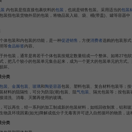
包装
内包装是指直接包裹饮料的
包装
，也就是销售包装。采用适当的
包装
包装指包装货物外层的包装，将物品装入箱、袋、桶(带盖)、罐等容器中
类
体包装和内包装的功能，是一种
促进销售
，方便
消费者
选购的包装形式
明等
食品标签
内容。
包装，通常是将若干个体包装按规定数量组成一个整体。如将27包软包
式，把几个较小的包装单元集合起来，成为一个更大的包装单元的方式。
损坏。
质分类
包装
、
金属包装
、
玻璃
和
陶瓷容器
包装、塑料包装、复合材料包装等；按
装材料的阻隔性，可分为防湿(潮)包装、阻
气包装
、隔光包装等；按包装
接清洗、消毒、灭菌再使用的玻璃。
可以再生，经一系列的加工制成新的包装材料，如纸回收制浆，铝和玻
生物及环境因素(如光)降解成低分子无毒害并可进入自然循环的物质，这
质分类