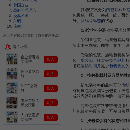
韩国企业
(1)按层次分为
内包装
和
外
战略管理理论
包裹成一瓶、一袋或一罐。而外
交易术语
号、
商标
等
标志
的状态。
朱明
流家
(2)按饮料包装功能要求分
以上内容根据网友推荐自动排序生成
①销售包装。销售包装具有个
装上附有商标、图案、文字、说
官方社群
②运输包装。运输包装类似于外
企业管理者
加入
袋
、
集装箱
、
托盘
等
集合包装
形
交流群
缩短
运输时间
并减少
包装食品
的
创业者交流
加入
2．按包装材料及容器的性
群
按包装材料的品种可分为
纸
AIGC交流
加入
有角度包装及圆筒形包装；按包
群
成的容器和复用性包装，如可直
市场营销人
加入
员交流群
有些包装材料或容器使用后，
的包装材料废弃后，可被自然界
人力资源师
加入
交流群
3．按包装饮料的状态和性