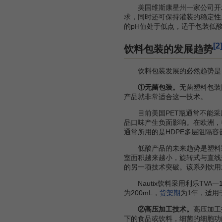
美国维斯康星州一家公司开发成
求，同时还可保持灌装的稳定性
的pH值处于低点，适于包装低
[2
饮料包装的发展趋势
饮料包装发展的必然趋势是
①无菌包装。
无菌塑料包装
产品就非常适合这一技术。
目前美国PET瓶通常不能采
品口味产生负面影响。在欧洲，很
通常所用的是HDPE多层阻隔
低酸产品的未来趋势是塑料瓶
室面积越来越小，旋转式与直线式
的另一项技术突破。该系列饮用
Nautix饮料采用利乐TVA一
为200mL，
货架期
为1年，适用
②高压加工技术。
高压加工
下的食品或饮料，细菌的细胞功