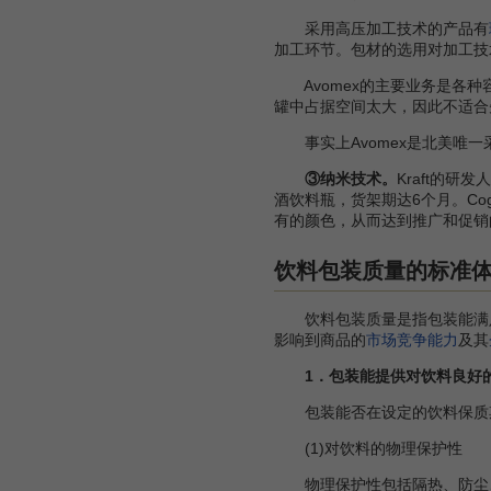
采用高压加工技术的产品有
加工环节。包材的选用对加工技
Avomex的主要业务是各种
罐中占据空间太大，因此不适合
事实上Avomex是北美唯一
③纳米技术。
Kraft的
酒饮料瓶，货架期达6个月。Co
有的颜色，从而达到推广和促销
饮料包装质量的标准
饮料包装质量是指包装能满
影响到商品的
市场竞争能力
及其
1．包装能提供对饮料良好
包装能否在设定的饮料保质期
(1)对饮料的物理保护性
物理保护性包括隔热、防尘、