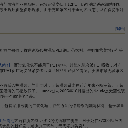
与蒸汽的不良影响。在填充温度低于12l℃，仍可满足杀死细菌的要
时不致出现瓶侧壁倒塌现象。由于充填灌装处于全封闭状态，从而保持果汁
[
编辑
]
和营养价值，将迅速取代热灌装PET瓶。茶饮料、牛奶和营养增补剂等
杀菌剂
，而过氧化氢不能用于PET材料。过氧化氢会被PET吸收，对产
前PET仍广泛受到消费者和食品饮料生产商的青睐。美国市场无菌灌装
不再适合热灌装。与此同时，无菌灌装系统在近几年来不断完善。无菌
门槛放低了。Lumex公司2005年10月推出的Nautix是无菌包装
ar技术的第一个商业化产品。
特之处在于，包装采用透明的二氧化硅，取代通常的铝箔作为阻隔材料。瓶子容量
生产周期
方面有所欠缺，但它的优势非常明显。对于处在87000Pa压力
高食品的新鲜度，减少加工环节，无需添加防腐剂。