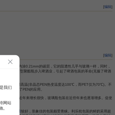
[
编辑
]
[
编辑
]
)的应用，内涂0.21mm的碳层，它的阻透性几乎与玻璃一样，同时，
醇酯(
PEN
)新型聚酯瓶步入啤酒业，引起了啤酒包装的革命(克服了啤酒
性好，耐高温(非晶态PEN热变温度达100℃，而PET仅为70℃)。不
是我们
T的5倍，阻碍了PEN的应用。
(PET)瓶用量近年来增长很快，玻璃瓶包装在近些年来也逐渐增多。促使
持网站
驰。
期较长，
质量
较好，形象佳的包装颇受青睐。利乐枕包装的鲜奶采用超