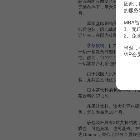
高温瞬间灭菌复合包装技术，目
因此，
无菌条件下，用六层纸一铝一塑
的服务
月。
MBA智
屋顶盒印刷精美，适合灌装营
1、无
纸质包装，因此成本较低。19
近年来，在国内冷藏链系统不断
2、免
③
茶饮料
。目前，现代科技
当然，
一铝一塑复合砖型利乐包、聚酯
VIP
艳。然而，它的
生产成本
偏高，
一铝塑复合利乐包由于回收处理
由于我国人民对茶饮料特别
装，尤其是性能优良、美观大方
日本茶饮料的包装容器有PE
茶饮料的67.1％。
④果汁饮料。澳大利亚科研人
售，
货架
寿命为18个月。
该包装杯具有3层共挤结构
膜盖，可热充填，也可蒸煮。在
为105mm，替代了部分金属