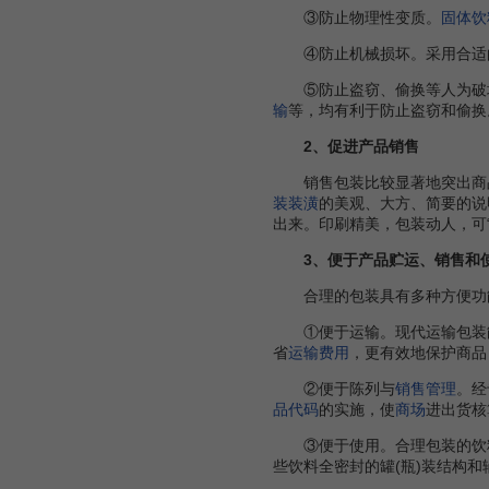
③防止物理性变质。
固体饮
④防止机械损坏。采用合适
⑤防止盗窃、偷换等人为破
输
等，均有利于防止盗窃和偷换
2、促进产品销售
销售包装比较显著地突出商
装装潢
的美观、大方、简要的说
出来。印刷精美，包装动人，可
3、便于产品贮运、销售和
合理的包装具有多种方便功能
①便于运输。现代运输包装
省
运输费用
，更有效地保护商品
②便于陈列与
销售管理
。经
品代码
的实施，使
商场
进出货核
③便于使用。合理包装的饮料
些饮料全密封的罐(瓶)装结构