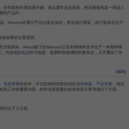
，但包装的作用也很关键。食品通常是先包装，然后随着包装一同进入
透到产品中。
种产品。Avomex的果汁产品分批次加压，然后进行灌装。由于瓶体在压力
快速发展的主要原因。
含病原体。Amcol旗下的Nanocor正在利用纳米技术生产一种塑料啤
元，内含纽扣
电池
作为电源，使塑料和玻璃饮料瓶发光，几乎囊括了所
[
编辑
]
。
包装质量
的好坏，不仅影响到包装的综合
成本效益
、
产品质量
，而且
包装工作的重要内容。饮料包装质量的标准体系主要考虑以下方面。
现在以下几方面。