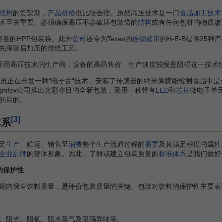
理想
的货架期，
产品价格
也比较合理。虽然高压技术是一门
食品加工技术
术至关重要。必须确保高压不会破坏包装袋的
结构
或有任何包材的物质渗
容量的HPP包装袋。此外
公司
还专为Texas的
连锁超市
的H-E-B提供25
先灌装后加压的传统工艺。
采用高压技术的生产商，设备的高昂售价、生产速度较慢是阻碍这一技术
研发人员正在开发一种“电子舌”技术，安装了传感器的纳米薄膜能检测食品中是否
gnifex公司推出光彩夺目的全新包装，采用一种带有
LED
和
芯片
微电子单
的目的。
[3]
体系
足
生产
、贮运、销售至
消费
整个生产流通过程的
需要
及其满足程度的属性
企业品牌
的整体形象。因此，了解或建立包装质量的
标准体系
是我们做好
的保护性
内保全饮料质量，是评价包装质量的关键。包装对饮料的保护性主要表
阻光、阻氧、阻水蒸气及阻隔异味等。