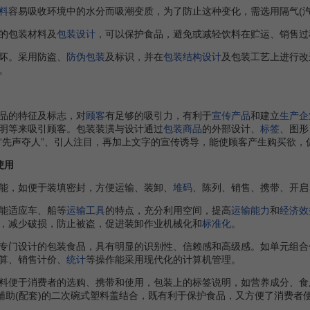
料
容易吸收环境中的水分而吸潮变质，为了防止这种变化，需选用隔气(
的包装材料及
包装设计
，可以保护食品，避免或减轻饮料在贮运、销售过
坏。采用防盗、
防伪包装
及标识，并在
包装结构设计
及包装工艺上进行改
。
品的特征及标志，对
顾客
有足够的吸引力，有利于
宣传
产品
和建立
生产企
明等来吸引顾客。包装装潢与设计通过
包装商品
的外部设计、
标签
、图形
“先声夺人”、引人注目，再加上文字的宣传诱导，能使顾客产生购买欲，
使用
，如便于装填密封，方便运输、装卸、
堆码
、陈列、销售、携带、开启
能适应车、船等
运输工具
的特点，充分利用空间，提高
运输能力
和
经济效
，减少破损，防止被盗，促进装卸作业机械化和
标准化
。
专门设计的包装食品，具有明显的识别性、信赖感和高级感。如单元组合
算、销售计价、
统计
等操作能采用现代化的计算机管理。
便于消费者的选购、携带和使用，包装上的标签说明，如营养成分、食
和辅助(配套)的二次碗式塑料盖结合，既有利于保护食品，又方便了消费者