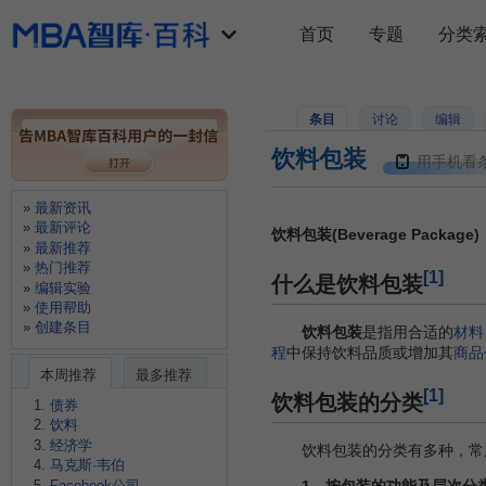
首页
专题
分类
条目
讨论
编辑
饮料包装
用手机看
最新资讯
最新评论
饮料包装(Beverage Package)
最新推荐
热门推荐
[1]
什么是饮料包装
编辑实验
使用帮助
创建条目
饮料包装
是指用合适的
材料
程
中保持饮料品质或增加其
商品
本周推荐
最多推荐
[1]
饮料包装的分类
债券
饮料
经济学
饮料包装的分类有多种，常
马克斯·韦伯
Facebook公司
1．按包装的功能及层次分