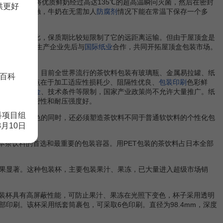
5天。该
技术
将优质鲜奶经过高达135℃的超高温瞬问灭菌，然后在密封
供更好
不会与其接触，牛奶在无需加人
防腐剂
情况下能在常温下保存一个多
与利乐包相比，保质期比较短限制了它的远距离运输。但由于屋顶盒是
国内重要乳品生产企业先后与
国际纸业
合作，共同开拓屋顶盒包装市场。
重视的关键。目前全世界流行的茶饮料包装有玻璃瓶、金属易拉罐、纸
百科
线，金属罐的优点在于加工适应性损耗少、阻隔性优良、
包装印刷
色彩鲜
市场
以及
资金
、技术条件等限制，国家产业政策尚不允许大量推广。纸
，透明性、气密性和耐压强度好。
科项目组
味和产品特色的同时，还必须塑造茶饮料不同于普通软饮料的个性化包
8月10日
日本茶饮料的首选和最重要的包装容器。用PET包装的茶饮料占日本全部
果显著。这种包装杯，主要包装果汁、果冻，已大量进入超级市场销
包装杯具有高屏蔽性能，可防止果汁、果冻在光照下变色，杯子采用透明
印刷。该杯采用纸套筒裹包，可采取6色印刷。直径为98.4mm，深度