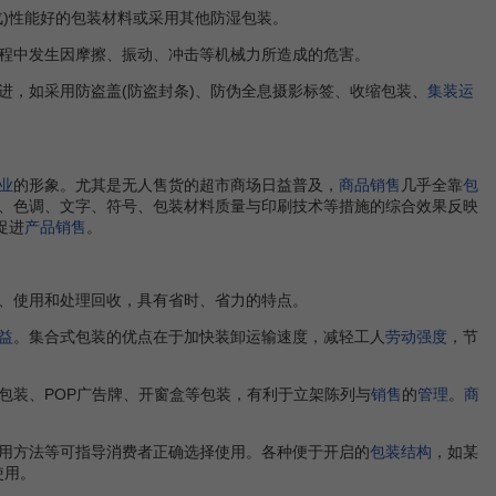
汽)性能好的包装材料或采用其他防湿包装。
程中发生因摩擦、振动、冲击等机械力所造成的危害。
进，如采用防盗盖(防盗封条)、防伪全息摄影标签、收缩包装、
集装运
业
的形象。尤其是无人售货的超市商场日益普及，
商品销售
几乎全靠
包
、色调、文字、符号、包装材料质量与印刷技术等措施的综合效果反映
促进
产品销售
。
、使用和处理回收，具有省时、省力的特点。
益
。集合式包装的优点在于加快装卸运输速度，减轻工人
劳动强度
，节
包装、POP广告牌、开窗盒等包装，有利于立架陈列与
销售
的
管理
。
商
用方法等可指导消费者正确选择使用。各种便于开启的
包装结构
，如某
使用。