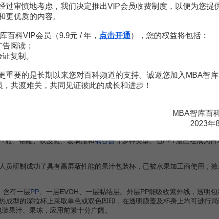
前
发达国家
已普遍采用该项技术进行鲜奶包装，鲜奶的常温保质期可达4
经过审慎地考虑，我们决定推出VIP会员收费制度，以便为您提
复合无菌包装材料灌装、封合而成。所有影响牛奶变质的病菌、微生物都
和更优质的内容。
库百科VIP会员（9.9元 / 年，
点击开通
），您的权益将包括：
养价值高及口味新鲜的鲜奶、花色奶、酸奶及
乳酸菌饮料
等高档产品。
广告阅读；
94年，国际纸业率先将屋顶盒包装引入了我国市场，
光明
、
三元
、伊利等
完善的基础上，屋顶盒保鲜包装产品在市场的
销售量
有了大幅度提升。
验证复制。
已攻破茶饮料生产技术中的许多难题，而包装和储藏就成为生产厂家必须
更重要的是长期以来您对百科频道的支持。诚邀您加入MBA智库
瓶(PET/PEN)等。国内大多数的茶饮料生产厂家都设置了三片罐生产
会员，共渡难关，共同见证彼此的成长和进步！
对内涂膜的要求更为严格，而且在弃置时也不符合环保要求，加之
资源
、
较困难，需开发替代包装材料。PET是一种耐压性聚酯材料，价格便宜
MBA智库百
讲究，
生产厂商
在推出新的茶饮料产品时，在充分考虑各地饮茶嗜好、风
2023年
、经济方便的聚酯类包装。
T瓶、铝罐、铁皮罐、玻璃瓶和
纸容器
等多种类型。但PET瓶已经成为
员研制成功了具有高屏蔽性能的果汁包装杯，已被水果加工商使用，效
，含有一层
PP
、一层EVOH、一层黏结层。外层PP能吸收紫外线，透明
热成型的深拉杯上采取单色或双色凹印，在透明膜盖及杯身上均可进行局部
罐包装果汁、果冻，应用前景十分广阔。