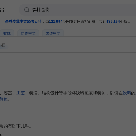
索引
全球专业中文经管百科
，由
121,994
位网友共同编写而成，共计
436,154
个条目
收藏
简体中文
繁体中文
条目
、容器、
工艺
、装潢、结构设计等手段将饮料包裹和装饰，以便在
饮料
的
价值
。
用的有以下几种。
类