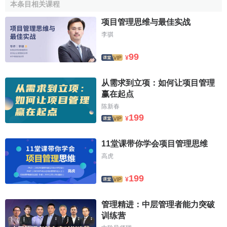
本条目相关课程
管理系統和管理功能；但處於不同項目生命周期階段的信息
项目管理思维与最佳实战
系統，其核心功能和目標會有所側重和區別。如對於規劃階
李骐
段的項目設計
管理信息系統
，圖 檔處理是系統的核心功能；
對於實施階段的業主項目管理信息系統，項目進度、質量和
99
¥
造價三大控制信息的一體化集成處理是系統的主要目標；對
於實施階段的項目 監理信息系統，質量信息的實時採集與監
从需求到立项：如何让项目管理
控是系統的
核心目標
等等。
赢在起点
陈新春
2）項目管理信息系統的處理流程規劃
199
¥
由於系統的結構與功能目標的差異，不同
項目生命周期
的項
目管理信息系統的內部處理流程也有所不同。一般來講，項
11堂课带你学会项目管理思维
目業主管理信息系統內部處理流程的規劃設計原則是：施工
高虎
機具需求計劃等
項目資源計劃
，作為項目管理控制的基本預
199
期目標。以實際進度、實際財務數據為依據，動態產生實際
¥
的人力、資金、物料、機具等資 源支出消耗數據，並自動與
管理精进：中层管理者能力突破
指導性目標數據相比較，為後續的合同結算、
成本控制
提供
训练营
動態、實時的信息和依據。