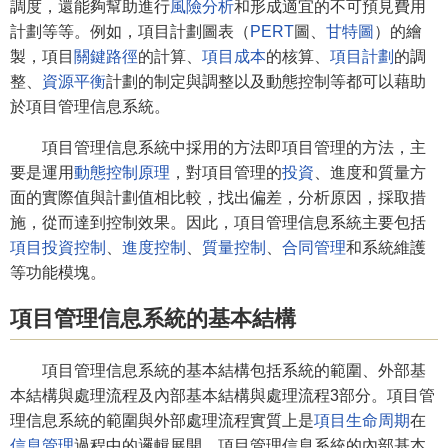
調度，還能夠幫助進行
風險分析
和形成適宜的不可預見費用
計劃等等。例如，項目計劃圖表（
PERT
圖、
甘特圖
）的繪
製，項目
關鍵路徑
的計算、
項目成本
的核算、
項目計劃
的調
整、
資源平衡
計劃的制定與調整以及動態控制等都可以藉助
於項目管理信息系統。
項目管理信息系統中採用的方法即項目管理的方法，主
要是運用
動態控制原理
，對項目管理的
投資
、進度和質量方
面的實際值與計劃值相比較，找出偏差，分析原因，採取措
施，從而達到控制效果。因此，項目管理信息系統主要包括
項目投資控制
、
進度控制
、
質量控制
、
合同管理
和系統維護
等功能模塊。
項目管理信息系統的基本結構
項目管理信息系統的基本結構包括系統的範圍、外部基
本結構與處理流程及內部基本結構與處理流程3部分。項目管
理信息系統的範圍與外部處理流程實質上是
項目生命周期
在
信息管理
過程中的邏輯展開，項目管理信息系統的內部基本