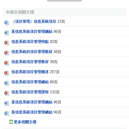
對於投資業主，必須在項目概念階段對項目管理信息系
本條目相關文檔
統的
內部信息
處理流程和
外部信息
供需關係進行
戰略規劃
與
設計。對於外部信息需求，必須在
招標
文件中向所 有供應商
（項目管理）信息系統項目
22頁
明確指明本項目信息系統擬採用的網路平臺、資料庫平臺、
某信息系統項目管理總結
96頁
安全控制平臺等系統特性；對於項目管理中常用的工具軟
信息系統項目管理特點
92頁
體、如項目計劃編製軟體、
財務軟體
、 進度控制軟體、圖紙
檔案管理
軟體等，必須明確指明業主擬採購的廠商、版本號
信息系統的項目管理教材
48頁
及數據介面。必須在全部採購開始之前，按照標準化要求統
信息系統項目管理教材
39頁
一和規範項目管理信息系 統外部處理流程，業主項目管理信
息系統的範圍與外部處理流程規劃設計報告必須作為全部採
信息系統項目管理概述
207頁
購招標文件的重要附件和當然標的。
信息系統項目管理總結
96頁
2、項目管理信息系統的內部基本結構與處理流程規劃
信息系統項目管理課程
132頁
1）項目管理信息系統的內部結構
某信息系統項目管理總結
96頁
某信息系統項目管理總結
96頁
大型建設項目管理信息系統從內部功能上一般包括項目
進度信息、造價信息、
質量信息
、
安全信息
、合同信息、
財
更多相關文檔
務信息
、物料信息、圖(紙文)檔信息、辦公與決 策信息等9大