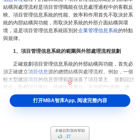
結構與處理流程是項目管理職能在信息處理過程中的客觀反
映。項目管理信息系統的性能、效率和作用首先不取決於系
統的內部結構與功能，而取決於系統的外部介面結構與環
境，這是項目管理信息系統區別於
企業管理信息系統
的特點
與規律。
1、項目管理信息系統的範圍與外部處理流程規劃
正確規劃項目管理信息系統的外部結構與功能，首先必
須正確建立
項目信息
源的總體結構與處理流程。例如，一個
較大型建設
項目
的信息管理範圍涵蓋了項目業主、 規劃設計
單位、勘察設計單位、技經設計單位、主管部門(規劃、建
設、土地、計劃、環保、質監、
金融
、工商等)、施工單位、
打开MBA智库App, 阅读完整内容
設備製造與供應商、材料供應商、 調試單位、
監理單位
等眾
多項目參與方(
信息源
)，每個項目參與方即是項目信息的供方
(源頭)，也是項目信息的需方(用戶)，每個項目參與方由於其
在項目生 命周期中所處的階段與工作不同，相應的項目管理
本條目對我有幫助
信息系統的結構和功能會有所不同。
27