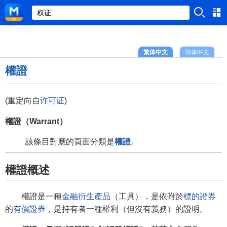
繁体中文
简体中文
權證
(重定向自
许可证
)
權證（Warrant）
該條目對應的頁面分類是
權證
。
權證概述
權證是一種
金融衍生產品
（工具），是依附於
標的證券
的
有價證券
，是持有者一種權利（但沒有義務）的證明。