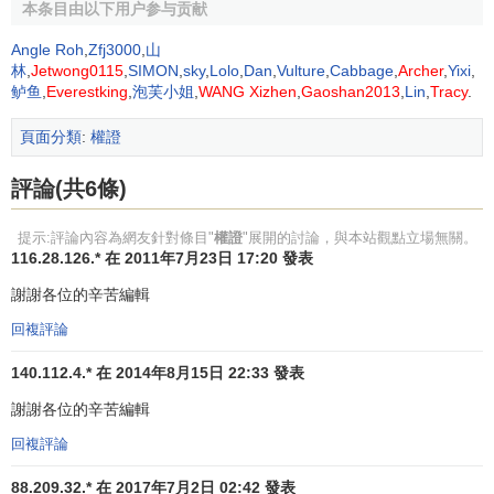
本条目由以下用户参与贡献
例2、在寶鋼股份的前期方案中，曾提出給
流通股東
每10
股5份
認沽權證
，規定在股權登記日獲得認沽權證的股東，在
Angle Roh
,
Zfj3000
,
山
權證第365天到期日，可以以5.12元的價格賣出寶鋼股份股
林
,
Jetwong0115
,
SIMON
,
sky
,
Lolo
,
Dan
,
Vulture
,
Cabbage
,
Archer
,
Yixi
,
鲈鱼
,
Everestking
,
泡芙小姐
,
WANG Xizhen
,
Gaoshan2013
,
Lin
,
Tracy
.
票。這就是
賣權權證
（也叫
認沽權證
）。
頁面分類
:
權證
權證分為按行權期限的不同
，權證可以分為
美式權證
（
American Style Warrant
）、
歐式權證
（
European Style
評論(共6條)
Warrant
）和
百慕大式權證
（
Bermuda Style Warrant
）。
提示:評論內容為網友針對條目"
權證
"展開的討論，與本站觀點立場無關。
美式權證的持有人可以在權證到期日前的任一交易日
116.28.126.* 在 2011年7月23日 17:20 發表
行權。
謝謝各位的辛苦編輯
歐式權證的持有人只能在權證到期日當日行權。
百慕大權證介於歐式權證和美式權證之間，百慕大權
回複評論
證具有多個行權日或是一段
行權期
，如到期日前5日。
140.112.4.* 在 2014年8月15日 22:33 發表
例如寶鋼股份規定的
認購權證
到期日（行權日）就是在
謝謝各位的辛苦編輯
股權登記日後的第378天。
回複評論
權證按發行人可分為兩類：
股本權證
(
Equity Warrant
)和
88.209.32.* 在 2017年7月2日 02:42 發表