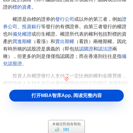
證的
標的資產
。
權證是由標的證券的
發行公司
或以外的第三者，例如
證
券公司
、
投資銀行
等發行的有價證券。由第三者發行的權證
也叫
備兌權證
或衍生權證。權證所代表的權利包括對標的資
產的
買進期權
（看漲）和
賣出期權
（看跌）兩種期權。因此
有時所稱的認股證是廣義的（即包括
認購證
和
認沽證
兩
種），但更多的則是僅僅指認購證；而在香港則往往是指
備
兌認股證
。
投資人向權證發行人支付了一定比例的權利金購買後，
權證持有人在預先規定的履約期間內或特定到期日,有權利但
沒有義務按約定履約價格向發行人購入或售出標的證券或以
打开MBA智库App, 阅读完整内容
現金結算
方式收取差價。也就是說,權證是認購(沽)標的
證券
權利
的證書,認購(沽)權證是一種權利而非義務,其行使權利時,
認購(沽)權證發行人不得拒絕。
本條目對我有幫助
這裡所說的標的證券，是權證發行人在權證發行時就規
181
定好的、已經在交易所掛牌的品種。是權證發行人承諾按照