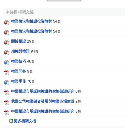
事先約定的條件向權證持有人購買或賣出的證券或資產。它
本條目相關文檔
可以是一個
股票
、
基金
、
債券
，也可以是一個組合、一個指
數等。
權證概況和權證投資教材
54頁
權證概況和權證投資教材
54頁
權證發行人是標的證券的發行公司或
證券公司
等機構。
關於權證
19頁
權利金是指投資人向權證發行人支付的購買權證的價
款。
期權與權證
94頁
權證技巧
46頁
權證的種類
權證問答
9頁
按照交易行為劃分
，權證的種類分為
認購權證
（買權）
權證手冊
78頁
和
認沽權證
（
賣權
）。
中國權證市場認購權證的價格偏誤研究
6頁
例1、寶鋼股份（600019）在
股權分置
改革方案中，提
我國公司權證融資發展與權證市場建設
2頁
出的給
流通股
每10股1份認股權證，規定在
股權登記日
獲得認
中國權證市場認購權證的價格偏誤研究
6頁
股權證的股東，在權證第378天到期日，可以4.50元的價格購
買寶鋼股份股票。這就是
認購權證
（也叫
買權權證
）。
更多相關文檔