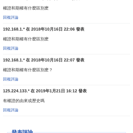
備兌權證
(
Covered Warrant
)
權證和期權有什麼區別麽
股本權證通常由
上市公司
自行發行，也可以通過券商、
回複評論
投行等金融機構發行，
標的資產
通常為上市公司或其子公司
的股票。股本權證通常給予權證持有人在約定時間以約定價
192.168.1.* 在 2018年10月16日 22:06 發表
格購買上市公司股票的權利，目前絕大多數股本權證都是歐
權證和期權有什麼區別麽
式認購權證。在約定時間到達時，若當前股票的市麵價格高
回複評論
於權證的行使價格，則權證持有人會要求從發行人處購買股
票，而發行人則通過增發的形式滿足權證持有人的需求。
192.168.1.* 在 2018年10月16日 22:07 發表
權證和期權有什麼區別麽？
權證的基本要素
回複評論
從權證的設計來看，包括9個要素：
125.224.133.* 在 2019年1月21日 16:12 發表
(1）
發行人
有權證的由來或歷史嗎
回複評論
股本權證
的發行人為標的上市公司，而
衍生權證
的發行
人為標的公司以外的第三方，一般為大股東或券商。在後一
種情況下，發行人往往需要將標的證券存放於獨立保管人
發表評論