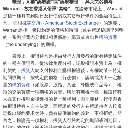
權證，又稱“認股證”或“認股權證”，其英文名稱為
Warrant，故在香港又俗譯“窩輪”
。在證券市場上，Warrant
是指一種具有到期日及行使價或其它執行條件的金融衍生工
具。 而根據
美交所
（
American Stock Exchange
）的定義，
Warrant是指一種以約定的價格和時間（或在權證協議里列明
的一系列期間內分別以相應價格）購買或者出售
標的資產
（the underlying）的期權。
廣義上，權證通常是指由發行人所發行的附有特定條件
的一種有價證券。從法律角度分析，認股權證本質上為一權
利契約，
投資人
於支付權利金購得權證後，有權於某一特定
期間或期日，按約定的價格（行使價），認購或沽出一定數
量的
標的資產
（如股票、股指、黃金、外匯或商品等）。權
證的交易實屬一種期權的買賣。與所有期權一樣，權證持有
人在支付權利金後獲得的是一種權利，而非義務，行使與否
由權證持有人自主決定；而權證的發行人在權證持有人按規
定提出履約要求之時，負有提供履約的義務，不得拒絕。簡
言之，權證是一項權利：投資人可於約定的期間或到期日，
以約定的價格（而不論該標的資產市價如何）認購或沽出權