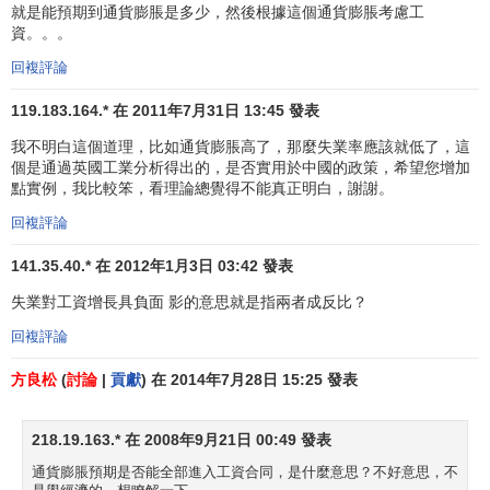
就是能預期到通貨膨脹是多少，然後根據這個通貨膨脹考慮工
資。。。
回複評論
119.183.164.* 在 2011年7月31日 13:45 發表
我不明白這個道理，比如通貨膨脹高了，那麼失業率應該就低了，這
個是通過英國工業分析得出的，是否實用於中國的政策，希望您增加
點實例，我比較笨，看理論總覺得不能真正明白，謝謝。
回複評論
141.35.40.* 在 2012年1月3日 03:42 發表
失業對工資增長具負面 影的意思就是指兩者成反比？
回複評論
方良松
(
討論
|
貢獻
) 在 2014年7月28日 15:25 發表
218.19.163.* 在 2008年9月21日 00:49 發表
通貨膨脹預期是否能全部進入工資合同，是什麼意思？不好意思，不