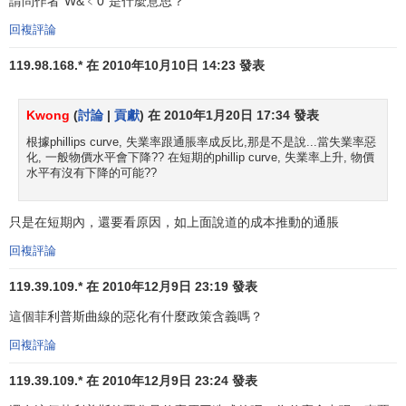
請問作者"W&﹤0"是什麼意思？
格轉嫁給
消費者
，所以政府稅收本身就具有成本推進的效
回複評論
應。特別是20世紀70年代以來，州政府和各地方政府大幅度
增加
銷售稅
和
貨物稅
，聯邦政府則大量增加
社會保險稅
。這
119.98.168.* 在 2010年10月10日 14:23 發表
些稅收都提高了企業的成本，從而提高了
企業產品
的價格。
其次，隨著政府稅收和福利制度的發展，對工作、
投資
、
創
Kwong
(
討論
|
貢獻
) 在 2010年1月20日 17:34 發表
新
和冒險精神起著消極作用。例如，過高的稅率使人們不願
根據phillips curve, 失業率跟通脹率成反比,那是不是說...當失業率惡
努力工作以增加收入；
失業津貼
和
社會福利
使人們既不怕失
化, 一般物價水平會下降?? 在短期的phillip curve, 失業率上升, 物價
業也不急於尋找工作；過高的稅率造成
投資凈收益
下降，人
水平有沒有下降的可能??
們不再願意冒投資的風險。因此，工作熱情和
生產效率
受到
損害，供給減少。最後，政府過多管理也降低了社會生產
只是在短期內，還要看原因，如上面說道的成本推動的通脹
率，這一方面表現在政府的管理保護了一批企業，使他們免
回複評論
除別的企業與之
競爭
的壓力，結果造成這些企業較高的
生產
成本
和較低的
效率
；另一方面表現在政府對環境保護，工人
119.39.109.* 在 2010年12月9日 23:19 發表
勞保等方面規定了諸多的
規章制度
，結果增加了企業的成
這個菲利普斯曲線的惡化有什麼政策含義嗎？
本，提高了產品的價格。所以這一切都造成了生產的停滯和
回複評論
價格水平
的上升，帶來了停滯膨脹的局面。
119.39.109.* 在 2010年12月9日 23:24 發表
第三種是貨幣學派的看法。