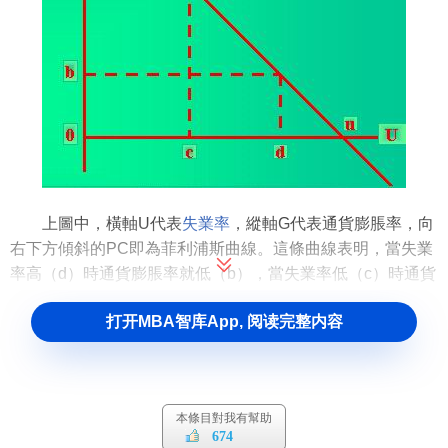
上圖中，橫軸U代表
失業率
，縱軸G代表通貨膨脹率，向
右下方傾斜的PC即為菲利浦斯曲線。這條曲線表明，當失業
率高（d）時通貨膨脹率就低（b），當失業率低（c）時通貨
膨脹率就高（a）。
打开MBA智库App, 阅读完整内容
菲利浦斯曲線的重要觀點
菲利浦斯曲線提出瞭如下幾個重要的觀點：
本條目對我有幫助
674
第一，
通貨膨脹
是由
工資成本
推動所引起的，這就是
成