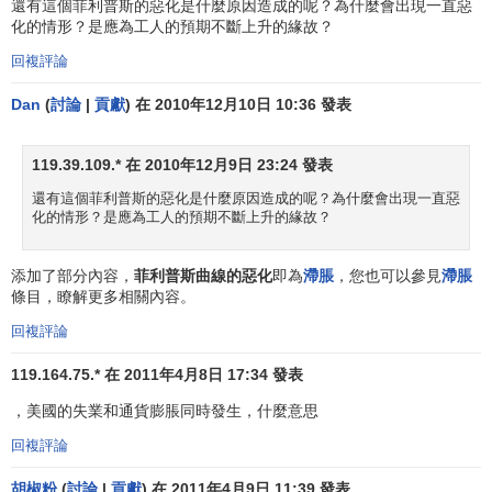
還有這個菲利普斯的惡化是什麼原因造成的呢？為什麼會出現一直惡
貨幣學派與供給學派一樣，認為
市場調節
能夠實現社會
化的情形？是應為工人的預期不斷上升的緣故？
資源的有效配置，政府不應該對經濟實行過多的干預。在貨
回複評論
幣學派看來，美國的停滯膨脹是由於政府長期對經濟濫加干
Dan
(
討論
|
貢獻
) 在 2010年12月10日 10:36 發表
預造成的。他們根據長期的菲普斯曲線的分析指出，當政府
反覆採用擴張性的
經濟政策
干預經濟時，在短期內會帶來降
低失業率和提高通貨膨脹率的效果。但是，在價格水平上升
119.39.109.* 在 2010年12月9日 23:24 發表
以後，
工會
會相應提高工資，因而
實際工資率
並沒有下降，
還有這個菲利普斯的惡化是什麼原因造成的呢？為什麼會出現一直惡
廠商不會增加勞動的雇用量。結果，政府擴張性的經濟政策
化的情形？是應為工人的預期不斷上升的緣故？
從長期來看不但沒有降低失業率，反而提高了通貨膨脹率，
使失業和通貨膨脹並存。
添加了部分內容，
菲利普斯曲線的惡化
即為
滯脹
，您也可以參見
滯脹
條目，瞭解更多相關內容。
回複評論
119.164.75.* 在 2011年4月8日 17:34 發表
，美國的失業和通貨膨脹同時發生，什麼意思
回複評論
胡椒粉
(
討論
|
貢獻
) 在 2011年4月9日 11:39 發表