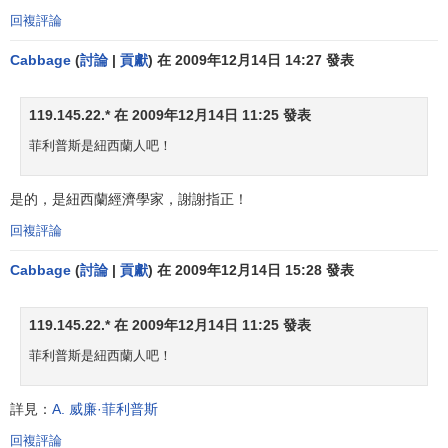
回複評論
Cabbage
(
討論
|
貢獻
) 在 2009年12月14日 14:27 發表
119.145.22.* 在 2009年12月14日 11:25 發表
菲利普斯是紐西蘭人吧！
是的，是紐西蘭經濟學家，謝謝指正！
回複評論
上圖中，由於安全臨界點不斷提高，形成了一條向右上
Cabbage
(
討論
|
貢獻
) 在 2009年12月14日 15:28 發表
方傾斜的菲利浦斯曲線NN ，這樣在通貨膨脹率提高的過程
中，失業率也不斷提高。這意味著菲利浦斯曲線已經完全惡
119.145.22.* 在 2009年12月14日 11:25 發表
化，在這種情況下，就可能出現“
滯漲
”局面，這是
市場經濟
中
菲利普斯是紐西蘭人吧！
最值得警惕的現象。
菲利浦斯曲線向右上方移動，或成為垂直線，或變成正
詳見：
A. 威廉·菲利普斯
相關線，都表明菲利浦斯曲線的惡化，可能引起通貨膨脹率
回複評論