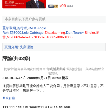
代關係。二戰前和50、60年代，這種關係在一些國家中相當
99
99
¥
¥
穩定，並與經驗觀察高度吻合。
預期擴展的菲利浦斯曲線
本条目由以下用户参与贡献
蔓草寒烟
,
苦行者
,
JACK
,
Angle
上面的理論無法解釋對雇主和工人來說
實際工資
才是重
Roh
,
Zfj3000
,
Lolo
,
Cabbage
,
Zhaixiaoming
,
Dan
,
Tears~
,
Sindier
,
陈
林
,
M id 663afeba1cc9f950e810865d08b9f88b
.
要的這樣一個事實。工人們關心工資的購買力而不是貨幣工
資本身，雇主也不關心名義工資而關心勞動的真實成本，這
頁面分類
:
失業理論
使人們對原始菲利浦斯曲線的真實性提出質疑。因為實際工
資才是真正重要的，所以名義工資變化率必須用通貨膨脹率
評論(共33條)
來糾正。工資變化率部分地由
預期通貨膨脹率
決定，部分地
由實際失業率決定；通貨膨脹率等於工資變化率減去生產率
提示:評論內容為網友針對條目"
菲利浦斯曲線
"展開的討論，與本站觀點立
場無關。
增長率。即：
218.19.163.* 在 2008年9月21日 00:49 發表
通貨膨脹預期是否能全部進入工資合同，是什麼意思？不好意思，不
是學經濟的，想瞭解一下。。
回複評論
122.111.133.* 在 2008年11月1日 15:52 發表