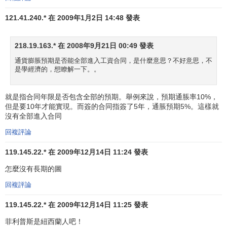
臨界點
也往上提高外，否則就不存在所謂的安全範圍了。如
121.41.240.* 在 2009年1月2日 14:48 發表
下圖：
218.19.163.* 在 2008年9月21日 00:49 發表
通貨膨脹預期是否能全部進入工資合同，是什麼意思？不好意思，不
是學經濟的，想瞭解一下。。
就是指合同年限是否包含全部的預期。舉例來說，預期通脹率10%，
但是要10年才能實現。而簽的合同指簽了5年，通脹預期5%。這樣就
沒有全部進入合同
回複評論
119.145.22.* 在 2009年12月14日 11:24 發表
更進一步的看法（如美國
貨幣學派
經濟學家
弗里德曼
提
怎麼沒有長期的圖
出的）是，如果政府長期採取人為的干預措施，使
市場機制
回複評論
失去作用，那麼菲利浦斯曲線還有可能成為一條呈正相關的
119.145.22.* 在 2009年12月14日 11:25 發表
曲線，在這種情況下，政府的任何干預都會失靈。如下圖：
菲利普斯是紐西蘭人吧！