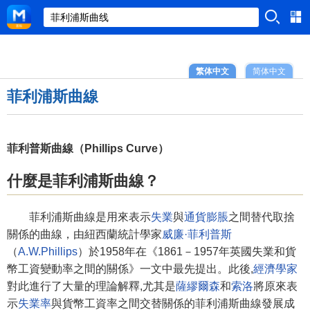
繁体中文
简体中文
菲利浦斯曲線
菲利普斯曲線（Phillips Curve）
什麼是菲利浦斯曲線？
菲利浦斯曲線是用來表示
失業
與
通貨膨脹
之間替代取捨
關係的曲線，由紐西蘭統計學家
威廉·菲利普斯
（
A.W.Phillips
）於1958年在《1861－1957年英國失業和貨
幣工資變動率之間的關係》一文中最先提出。此後,
經濟學家
對此進行了大量的理論解釋,尤其是
薩繆爾森
和
索洛
將原來表
示
失業率
與貨幣工資率之間交替關係的菲利浦斯曲線發展成