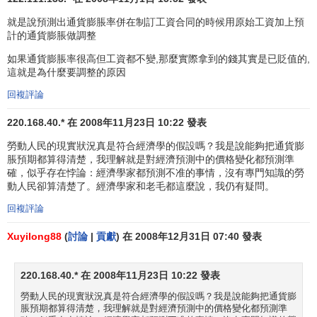
就是說預測出通貨膨脹率併在制訂工資合同的時候用原始工資加上預
計的通貨膨脹做調整
如果通貨膨脹率很高但工資都不變,那麼實際拿到的錢其實是已貶值的,
這就是為什麼要調整的原因
回複評論
220.168.40.* 在 2008年11月23日 10:22 發表
勞動人民的現實狀況真是符合經濟學的假設嗎？我是說能夠把通貨膨
脹預期都算得清楚，我理解就是對經濟預測中的價格變化都預測準
確，似乎存在悖論：經濟學家都預測不准的事情，沒有專門知識的勞
動人民卻算清楚了。經濟學家和老毛都這麼說，我仍有疑問。
回複評論
只有生產率的
增長率
才能使這條垂線移動。
Xuyilong88
(
討論
|
貢獻
) 在 2008年12月31日 07:40 發表
這裡的長期與短期，不是一個時間概念，而是一個經濟
概念。看預期是否正確，通貨膨脹預期是否能全部進入工資
220.168.40.* 在 2008年11月23日 10:22 發表
合同。不是，就是短期；是，就是長期。
勞動人民的現實狀況真是符合經濟學的假設嗎？我是說能夠把通貨膨
菲利普斯曲線的惡化
脹預期都算得清楚，我理解就是對經濟預測中的價格變化都預測準