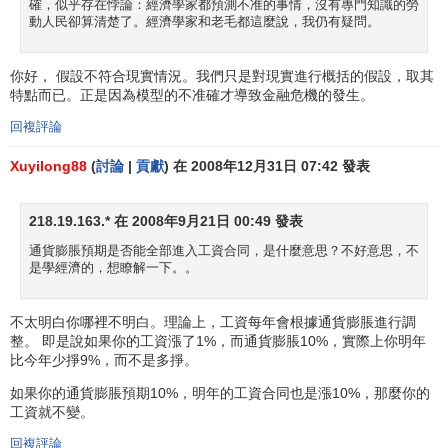
確，似乎存在悖論：經濟學家都預測不准的事情，沒有專門知識的勞
動人民卻算清楚了。經濟學家和老毛都這麼說，我仍有疑問。
短期內，由於通貨膨脹和失業之間存在著此消彼漲的交
替關係，因此從政府的巨集觀經濟政策目標來說，是沿著短
你好， 假設不符合現實情況。我們只是對現實進行概括的假設，取其
期菲利浦斯曲線的選擇，把
失業率
和通貨膨脹率都控制在“臨
特點而已。正是因為模型的不准確才導致金融危機的發生。
界點”以內的安全範圍內。如下圖：
回複評論
Xuyilong88
(
討論
|
貢獻
) 在 2008年12月31日 07:42 發表
218.19.163.* 在 2008年9月21日 00:49 發表
通貨膨脹預期是否能全部進入工資合同，是什麼意思？不好意思，不
是學經濟的，想瞭解一下。。
不太明白你哪裡不明白。理論上，工資每年會根據通貨膨脹進行調
整。 即是說如果你的工資漲了1%，而通貨膨脹10%，實際上你明年
比今年少掙9%，而不是多掙。
如果你的通貨膨脹預期10%，明年的工資合同也是漲10%，那麼你的
工資就不變。
但是，當菲利普斯曲線突破原有的慣性持續上升時，會
使整個菲利浦斯曲線偏出
臨界點
以內的安全範圍。這時除非
回複評論