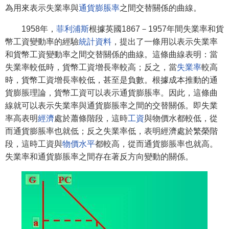
為用來表示失業率與
通貨膨脹率
之間交替關係的曲線。
1958年，
菲利浦斯
根據英國1867－1957年間失業率和貨
幣工資變動率的經驗
統計資料
，提出了一條用以表示失業率
和貨幣工資變動率之間交替關係的曲線。這條曲線表明：當
失業率較低時，貨幣工資增長率較高；反之，當
失業率
較高
時，貨幣工資增長率較低，甚至是負數。根據成本推動的通
貨膨脹理論，貨幣工資可以表示通貨膨脹率。因此，這條曲
線就可以表示失業率與通貨膨脹率之間的交替關係。即失業
率高表明
經濟
處於蕭條階段，這時
工資
與物價水都較低，從
而通貨膨脹率也就低；反之失業率低，表明經濟處於繁榮階
段，這時工資與
物價水平
都較高，從而通貨膨脹率也就高。
失業率和通貨膨脹率之間存在著反方向變動的關係。