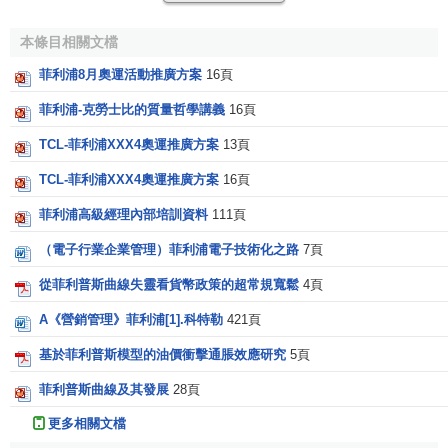
本推動通貨膨脹
理論。正是根據這一理論，把貨幣工資增長
率同通貨膨脹率聯繫了起來。
本條目相關文檔
菲利浦8月奧運活動推廣方案
16頁
第二，失業率和通貨膨脹存在著替代取捨的關係，它們
是可能並存的，這是對
凱恩斯
觀點的否定。
菲利浦-克勞士比的質量哲學講義
16頁
TCL-菲利浦XXX4奧運推廣方案
13頁
第三，當失業率為
自然失業率
（u）時通貨膨脹率為0。
因此可以把自然失業率定義為通貨膨脹為0時的失業率。
TCL-菲利浦XXX4奧運推廣方案
16頁
第四，由於
失業率
和通貨膨脹率之間存在著替代取捨關
菲利浦高級經理內部培訓資料
111頁
係，因此可以運用擴張性的
巨集觀經濟
政策，用較高的通貨
（電子行業企業管理）菲利浦電子技術化之路
7頁
膨脹率來換取較低的失業率，也可以運用緊縮性的
巨集觀經
從菲利普斯曲線失靈看貨幣政策的超常規寬鬆
4頁
濟政策
，以較高的失業率來換取較低的通貨膨脹率。這就為
巨集觀經濟政策的選擇提供了理論依據。
A《營銷管理》菲利浦[1].科特勒
421頁
原始菲利浦斯曲線
基於菲利普斯模型的油價衝擊通脹效應研究
5頁
菲利普斯曲線及其發展
28頁
原始菲利浦斯曲線關註於名義工資，沒有考慮
通貨膨脹
更多相關文檔
預期
。首先，工資變化率決定於實際失業率，失業對工資增