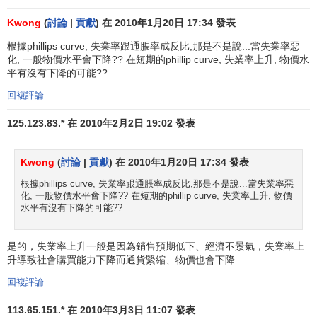
和失業率同方向變動。這種通貨膨脹率上升時失業率也上
升，可稱為滯脹。
Kwong
(
討論
|
貢獻
) 在 2010年1月20日 17:34 發表
根據phillips curve, 失業率跟通脹率成反比,那是不是說...當失業率惡
20世紀60年代末70年代初，各西方國家都在不同程度上
化, 一般物價水平會下降?? 在短期的phillip curve, 失業率上升, 物價水
發生了
停滯膨脹
的現象。停滯膨脹意味著菲利普斯曲線表示
平有沒有下降的可能??
的通貨膨脹率和失業率之間的交替關係惡化了，即菲利普斯
回複評論
曲線向右上方移動，較高的失業率和較高的通貨膨脹率同時
存在。
125.123.83.* 在 2010年2月2日 19:02 發表
關於停滯膨脹的原因有下述幾種看法：
Kwong
(
討論
|
貢獻
) 在 2010年1月20日 17:34 發表
第一種是美國
凱恩斯學派
的看法。
根據phillips curve, 失業率跟通脹率成反比,那是不是說...當失業率惡
化, 一般物價水平會下降?? 在短期的phillip curve, 失業率上升, 物價
水平有沒有下降的可能??
他們認為，在20世紀70年代初期，美國經濟遇到了一系
列的外部衝擊。首先，世界農業發生歉收，蘇聯和亞洲尤為
嚴重。在這種情況下，美國農產品的出口急劇擴大，國內食
是的，失業率上升一般是因為銷售預期低下、經濟不景氣，失業率上
升導致社會購買能力下降而通貨緊縮、物價也會下降
品供給減少，造成國內食品價格在1973—1974年間上升了
35％。其次，世界範圍內某戰略原材料的短缺進一步加劇，
回複評論
導致美國原材料價格上升，再次，1971—1973年發生了
美元
113.65.151.* 在 2010年3月3日 11:07 發表
貶值
，使美國需要支付更多的
美元
才能購買到同樣數量的外