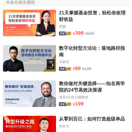
本条目相关课程
長具負面 影響 ；其次，通貨膨脹率等於工資變化率。即：
21天掌握基金投资，轻松坐收理
财收益
李颖
399
680
¥
¥
数字化转型方法论：落地路径指
南
马晓东
99
199
¥
¥
教你做对关键选择——知名商学
院的24节高效决策课
瑞安•汉密尔顿教授
199
¥
从零到百亿：如何打造超级单品
公式中，
代表名義工資變化率，u代表失業率，
代
徐欢生
表通貨膨脹率。如上圖所示，通貨膨脹率與失業率之間呈替