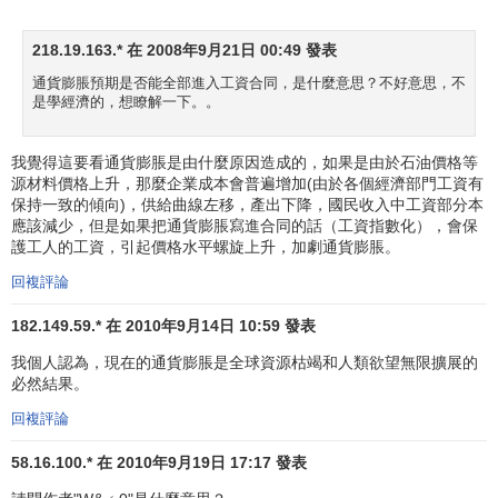
國
商品
，從而造成了進口品價格上升。最後也是最重要的衝
218.19.163.* 在 2008年9月21日 00:49 發表
擊是
石油輸出國組織
大幅度提高石油價格，造成了美國能源
價格和一系列石油產品價格上升。這一系列的事件造成了通
通貨膨脹預期是否能全部進入工資合同，是什麼意思？不好意思，不
是學經濟的，想瞭解一下。。
貨膨脹。
他們還認為，由於發生了成本推進通貨膨脹，實際的
消
我覺得這要看通貨膨脹是由什麼原因造成的，如果是由於石油價格等
費需求
和
投資需求
減少，失業率趨於上升。另外，在20世紀
源材料價格上升，那麼企業成本會普遍增加(由於各個經濟部門工資有
保持一致的傾向)，供給曲線左移，產出下降，國民收入中工資部分本
60年代和70年代，美國勞動力結構發生了很大變化，大批青
應該減少，但是如果把通貨膨脹寫進合同的話（工資指數化），會保
年人和婦女進入勞動市場。他們在勞動力中的
比例
增大，但
護工人的工資，引起價格水平螺旋上升，加劇通貨膨脹。
是勞動市場對他們的
需求
是不充分的，因而失業率上升。
回複評論
在上述因素的共同作用下，美國的失業和通貨膨脹同時
182.149.59.* 在 2010年9月14日 10:59 發表
發生，菲利普斯曲線向右上方移動了。
我個人認為，現在的通貨膨脹是全球資源枯竭和人類欲望無限擴展的
必然結果。
第二種是美國供給學派的看法。
回複評論
供給學派
同意石油價格上漲是造成美國停滯膨脹的一個
原因，但他們認為除此之外，還有一系列的因素。首先，向
58.16.100.* 在 2010年9月19日 17:17 發表
企業征收的大部分賦稅都可以算入企業成本，並通過提高價