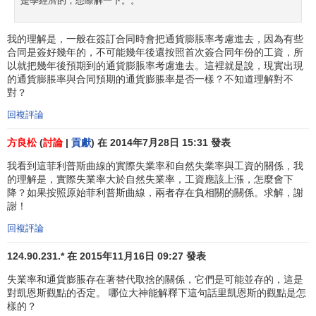
是學經濟的，想瞭解一下。。
我的理解是，一般在簽訂合同時會把通貨膨脹率考慮進去，因為有些
合同是簽好幾年的，不可能幾年後還按照首次簽合同年份的工資，所
以就把幾年後預期到的通貨膨脹率考慮進去。這裡就是說，現實出現
的通貨膨脹率與合同預期的通貨膨脹率是否一樣？不知道理解對不
對？
回複評論
方良松
(
討論
|
貢獻
) 在 2014年7月28日 15:31 發表
我看到這菲利普斯曲線的實際失業率和自然失業率與工資的關係，我
的理解是，實際失業率大於自然失業率，工資應該上漲，怎麼會下
降？如果按照原始菲利普斯曲線，兩者存在負相關的關係。求解，謝
謝！
回複評論
124.90.231.* 在 2015年11月16日 09:27 發表
失業率和通貨膨脹存在著替代取捨的關係，它們是可能並存的，這是
對凱恩斯觀點的否定。 哪位大神能解釋下這句話里凱恩斯的觀點是怎
樣的？