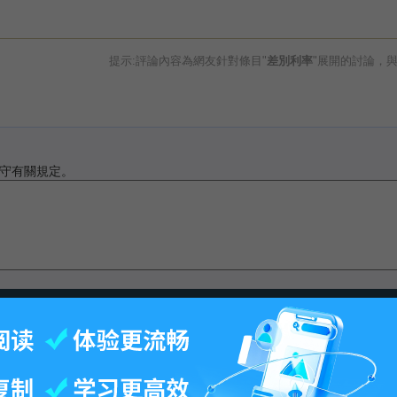
提示:評論內容為網友針對條目"
差別利率
"展開的討論，
守有關規定。
最後更改15:25, 2012年12月11日.
-
百科首页
-
关于百科
-
客户端
-
人才招聘
-
广告合作
-
权利通知
-
联系我们
-
免责声明
©2026 MBAlib.com, All rights reserved.