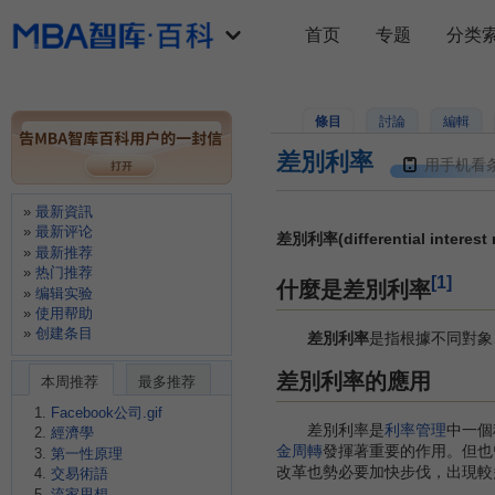
首页
专题
分类
條目
討論
編輯
差別利率
用手机看
最新資訊
最新评论
差別利率(differential interest r
最新推荐
热门推荐
[1]
什麼是差別利率
编辑实验
使用帮助
创建条目
差別利率
是指根據不同對象
差別利率的應用
本周推荐
最多推荐
Facebook公司.gif
差別利率是
利率管理
中一個
經濟學
金周轉
發揮著重要的作用。但也
第一性原理
改革也勢必要加快步伐，出現較
交易術語
流家思想