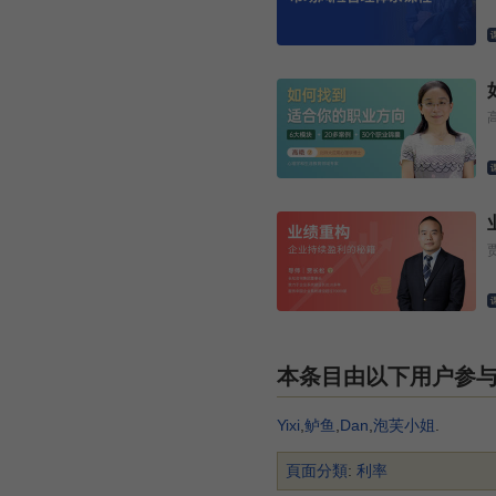
本条目由以下用户参
Yixi
,
鲈鱼
,
Dan
,
泡芙小姐
.
頁面分類
:
利率