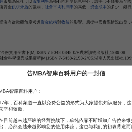
通
市場為依托，以
市場利率
為核心的利率信息中心，該中心不僅要為全國
慮資金
供求矛盾
的強弱，
社會平均利潤率
的高低，
資金成本
的多少，銀行
樣沒有從微觀角度考慮
資金結構
對
收益
的影響。應從中國實際情況出發，
實用全書下[M].ISBN:7-5048-0348-0/F.農村讀物出版社,1989.08.
學優秀成果薈萃[M].ISBN:7-5438-2153-2/C5.湖南人民出版社,1999
告MBA智库百科用户的一封信
赏
MBA智库百科用户：
MBA智库APP
17年，百科频道一直以免费公益的形式为大家提供知识服务，这
。
需要補充新內容或修改錯誤內容，請
編輯條目
或
投訴舉報
荣幸和骄傲。
在目前越来越严峻的经营挑战下，单纯依靠不断增加广告位来维
出，必然会越来越影响您的使用体验，这也与我们的初衷背道而