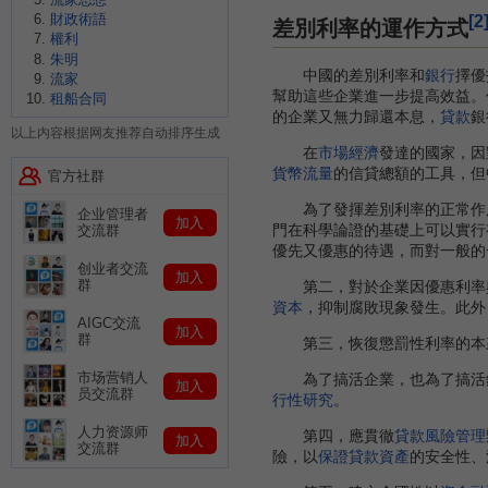
[2
財政術語
差別利率的運作方式
權利
朱明
中國的差別利率和
銀行
擇優
流家
幫助這些企業進一步提高效益。
租船合同
的企業又無力歸還本息，
貸款
銀
以上内容根据网友推荐自动排序生成
在
市場經濟
發達的國家，因
貨幣流量
的信貸總額的工具，但
官方社群
為了發揮差別利率的正常作用
企业管理者
加入
門在科學論證的基礎上可以實行
交流群
優先又優惠的待遇，而對一般的
创业者交流
加入
群
第二，對於企業因優惠利率與
資本
，抑制腐敗現象發生。此外
AIGC交流
加入
群
第三，恢復懲罰性利率的本
市场营销人
為了搞活企業，也為了搞活
加入
员交流群
行性研究
。
人力资源师
第四，應貫徹
貸款風險管理
加入
交流群
險，以
保證貸款
資產
的安全性、