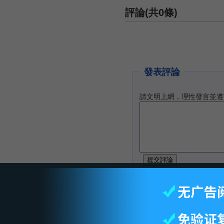
評論(共0條)
發表評論
請文明上網，理性發言並遵
智库首页