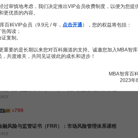
率互換
26頁
经过审慎地考虑，我们决定推出VIP会员收费制度，以便为您提
率互換
26頁
和更优质的内容。
比較看現行利率制度的缺陷
2頁
库百科VIP会员（9.9元 / 年，
点击开通
），您的权益将包括：
8頁
广告阅读；
71頁
验证复制。
整利率
55頁
生利率
23頁
更重要的是长期以来您对百科频道的支持。诚邀您加入MBA智库
中國利率市場現狀：七大利率如何傳導？
29頁
会员，共渡难关，共同见证彼此的成长和进步！
MBA智库百
2023年
金融风险与监管证书（FRR）：资产负债管理体系课程
朱剑文
799
¥
金融风险与监管证书（FRR）：市场风险管理体系课程
朱剑文