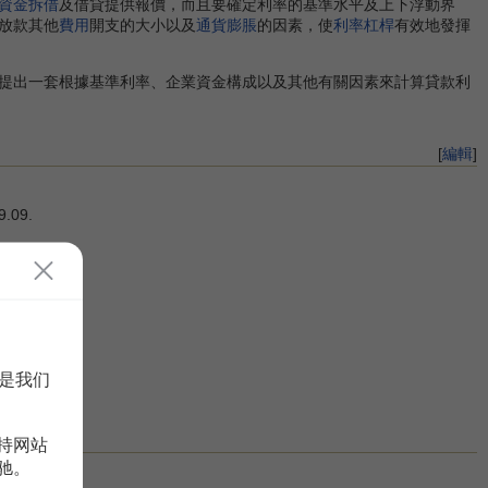
資金拆借
及借貸提供報價，而且要確定利率的基準水平及上下浮動界
放款其他
費用
開支的大小以及
通貨膨脹
的因素，使
利率杠桿
有效地發揮
提出一套根據基準利率、企業資金構成以及其他有關因素來計算貸款利
[
編輯
]
.09.
是我们
持网站
驰。