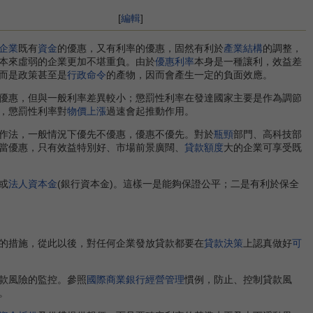
[
編輯
]
企業
既有
資金
的優惠，又有利率的優惠，固然有利於
產業結構
的調整，
本來虛弱的企業更加不堪重負。由於
優惠利率
本身是一種讓利，效益差
而是政策甚至是
行政命令
的產物，因而會產生一定的負面效應。
優惠，但與一般利率差異較小；懲罰性利率在發達國家主要是作為調節
，懲罰性利率對
物價上漲
過速會起推動作用。
作法，一般情況下優先不優惠，優惠不優先。對於
瓶頸
部門、高科技部
當優惠，只有效益特別好、市場前景廣闊、
貸款額度
大的企業可享受既
或
法人資本金
(銀行資本金)。這樣一是能夠保證公平；二是有利於保全
的措施，從此以後，對任何企業發放貸款都要在
貸款決策
上認真做好
可
款風險的監控。參照
國際商業銀行
經營管理
慣例，防止、控制貸款風
。