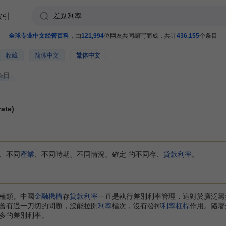
索引
全球专业中文经管百科
，由
121,994
位网友共同编写而成，共计
436,155
个条目
收藏
简体中文
繁体中文
条目
ate)
、不同
產業
、不同時期、不同情況、確定 的不同存、
貸款利率
。
種類。中國
金融機構
存
貸款利率
一直是執行差別利率管理，這對於廣泛籌
曾有過一刀切的問題，沒能拉開
利率
檔次，沒有發揮
利率杠桿
作用。隨著
多的差別利率。