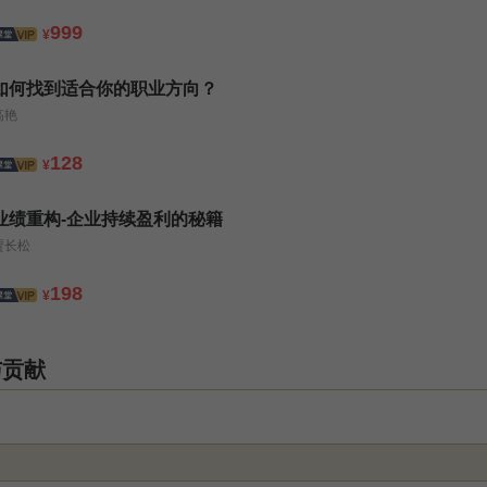
999
¥
如何找到适合你的职业方向？
高艳
128
¥
业绩重构-企业持续盈利的秘籍
贾长松
198
¥
与贡献