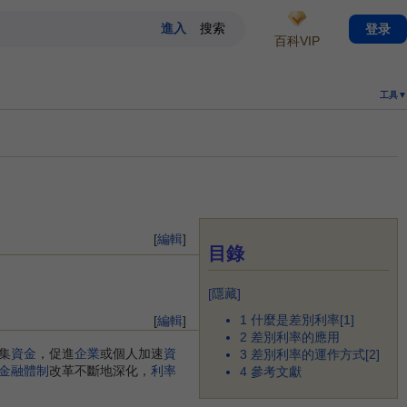
登录
百科VIP
工具▼
[
編輯
]
目錄
[
隱藏
]
1
什麼是差別利率[1]
[
編輯
]
2
差別利率的應用
集
資金
，促進
企業
或個人加速
資
3
差別利率的運作方式[2]
金融體制
改革不斷地深化，
利率
4
參考文獻