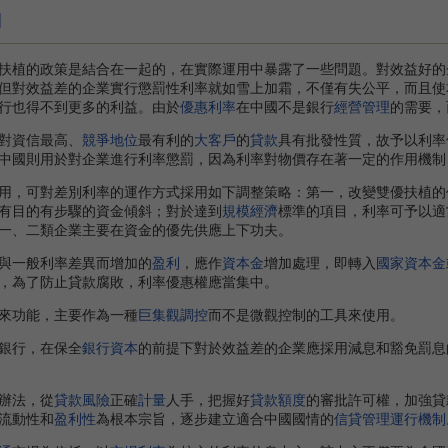
]
扶植的政策是結合在一起的，在實際運用中暴露了一些問題。對效益好的
但對效益差的企業實行懲罰性利率就如雪上加霜，不僅有失公平，而且使
行也得不到更多的利益。由於
優惠利率
在中國不是銀行
經營管理
的需要，
對資信最高、
競爭地位
最有利的
大客戶
的
貸款
具有批發性質，故予以利率
中國則用於對企業進行利率懲罰，因為利率對物價存在著一定的作用機制
，可對差別利率的運作方式採用如下調整策略：第一，改變雙優扶植的
有目的有步驟的資金傾斜；對於達到
規模經濟
標準的項目，利率可予以適
一、二類企業主要在資金的優先供應上下功夫。
一般利率差異而增加的
盈利
，應作
資本金
增加處理，即轉入
國家資本金
，為了防止貸款腐敗，利率優惠權應當集中。
來功能，主要作為一種
巨集觀調控
而不是微觀控制的工具來使用。
銀行，在保全
銀行資本
的前提下對於效益差的企業應採用減息和豁免罰息
辦法，從
貸款風險
正確
計量
人手，把握好
貸款額度
的審批許可權，加強貸
流動性和
盈利性
為根本宗旨，逐步建立適合中國國情的
信貸管理
運行機制