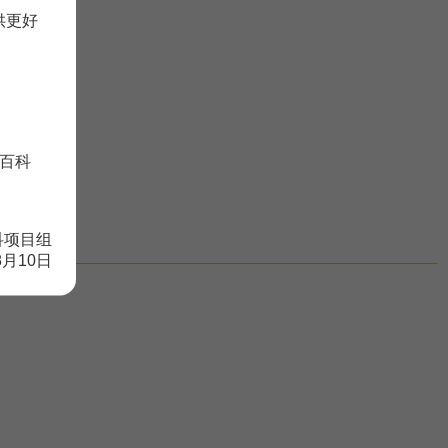
供更好
百科
科项目组
8月10日