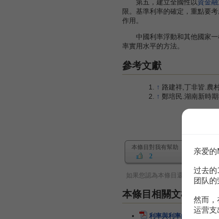
第五，建立全國性以
資金融
限。基準利率的確定，重點要考
作用。
中國利率浮動和其他國家一
率實用水平的方法。
參考文獻
↑
路建祥,丁非皆.農村金融
↑
鄭培民.湖南新時期社會科
本條目對我有幫助
亲爱的
2
过去的
如果您認為本條目還有待完善，
团队的
本條目相關文檔
然而，
运营支
利率與利率的決定
68頁