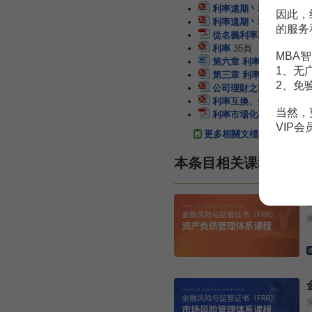
利率遠期丶利率期貨與利
因此，
利率遠期丶利率期貨與利
的服务
從名義利率和實際利率的
利率
35頁
MBA智
第六章 利率和利率理論
1、无
第三章 利率與利率理論
2、免
公司理財之利率報價和調
利率互換、金融工程與衍
当然，
利率市場化專題（上）：
VIP
更多相關文檔
本条目相关课程