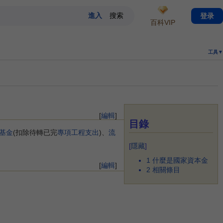
登录
百科VIP
工具▼
[
編輯
]
目錄
基金
(扣除待轉已完
專項工程支出
)、
流
[
隱藏
]
1
什麼是國家資本金
[
編輯
]
2
相關條目