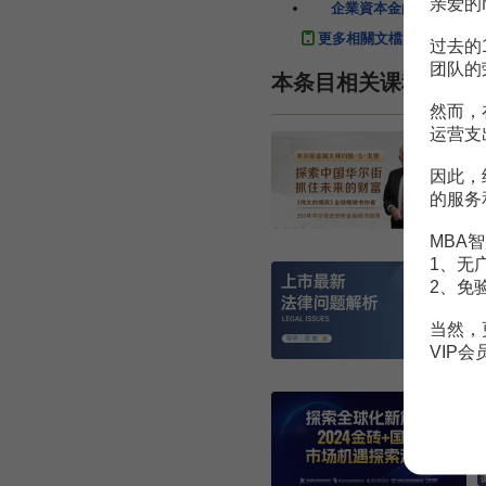
亲爱的
企業資本金的籌集
7頁
更多相關文檔
过去的
团队的
本条目相关课程
然而，
运营支
因此，
的服务
MBA智
1、无
2、免
当然，
VIP