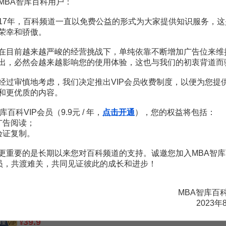
MBA智库百科用户：
17年，百科频道一直以免费公益的形式为大家提供知识服务，这
荣幸和骄傲。
在目前越来越严峻的经营挑战下，单纯依靠不断增加广告位来维
出，必然会越来越影响您的使用体验，这也与我们的初衷背道而
探索中国华尔街，抓住未来财富
约翰·s·戈登
经过审慎地考虑，我们决定推出VIP会员收费制度，以便为您提
和更优质的内容。
199
¥
库百科VIP会员（9.9元 / 年，
点击开通
），您的权益将包括：
广告阅读；
上市最新法律问题解析
验证复制。
周璇
更重要的是长期以来您对百科频道的支持。诚邀您加入MBA智库
199
¥
会员，共渡难关，共同见证彼此的成长和进步！
探索全球化篇章：2024金砖+国家市场机遇探索
MBA智库百
张宇
2023年
39.9
¥