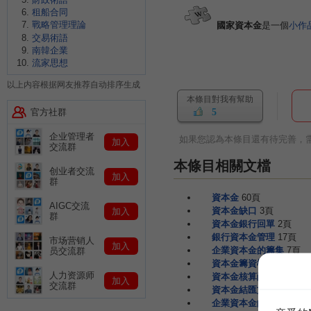
租船合同
戰略管理理論
國家資本金
是一個
小作
交易術語
南韓企業
流家思想
以上内容根据网友推荐自动排序生成
本條目對我有幫助
官方社群
5
企业管理者
如果您認為本條目還有待完善，
加入
交流群
本條目相關文檔
创业者交流
加入
群
資本金
60頁
AIGC交流
資本金缺口
3頁
加入
群
資本金銀行回單
2頁
銀行資本金管理
17頁
市场营销人
加入
企業資本金的籌集
7頁
员交流群
資本金籌資概述
167頁
人力资源师
資本金核算崗位
60頁
加入
交流群
資本金結匯文件
12頁
企業資本金的籌集
7頁