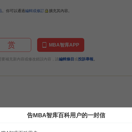
品
。你可以通過
編輯或修訂
擴充其內容。
赏
MBA智库APP
。
需要補充新內容或修改錯誤內容，請
編輯條目
或
投訴舉報
告MBA智库百科用户的一封信