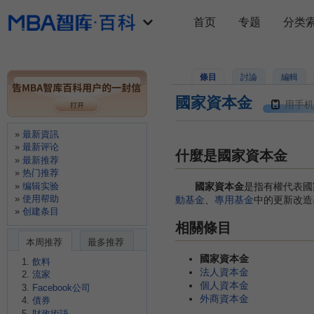
首页
专题
分类
條目
討論
編輯
國家資本金
用手机
最新資訊
最新评论
什麼是國家資本金
最新推荐
热门推荐
编辑实验
國家資本金
是指有權代表國
使用帮助
動基金
、
專用基金
中的更新改造
创建条目
相關條目
本周推荐
最多推荐
國家資本金
飲料
法人資本金
流家
個人資本金
Facebook公司
外商資本金
債券
財政術語