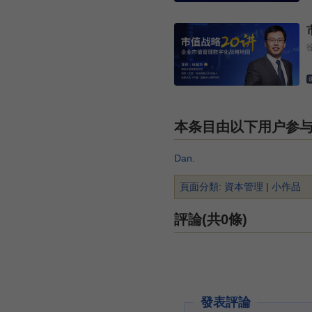
本条目由以下用户参
Dan
.
頁面分類
:
資本管理
|
小作品
評論(共0條)
發表評論