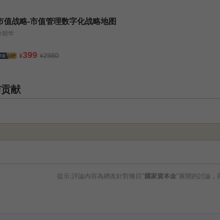
市值战略-市值管理数字化战略地图
徐朝华
399
2980
¥
¥
与贡献
提示:評論內容為網友針對條目"
國家資本金
"展開的討論，