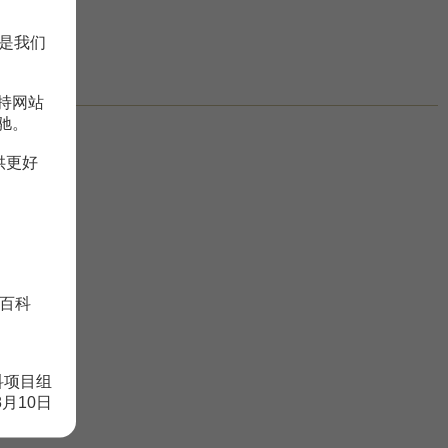
是我们
持网站
驰。
供更好
百科
科项目组
8月10日