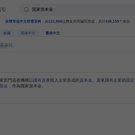
索引
全球专业中文经管百科
，由
121,994
位网友共同编写而成，共计
436,155
个条目
收藏
简体中文
繁体中文
看条目
家部門或者機構以
國有資產
投入
企業
形成的
資本金
。原來
國有企業
的
固定
基金
，作為國家資本金。