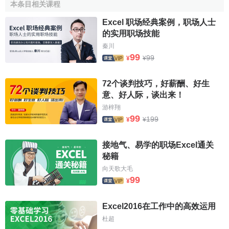
西，有什麼東西可供模仿？誰的東西可供模仿？現有的發明
本条目相关课程
能否引入其他的
創造性
設想之中？
Excel 职场经典案例，职场人士
的实用职场技能
當倫琴發現“Ｘ光”時，並沒有預見到這種射線的任何用
秦川
途。因而當他發現這項發現具有廣泛用途時，他感到吃驚。
99
99
¥
¥
通過聯想借鑒，現在人們不僅已用“Ｘ光”來治療疾病，外科醫
生還用它來觀察人體的內部情況。同樣，電燈在開始時只用
72个谈判技巧，好薪酬、好生
來照明，後來，改進了光線的波長，發明瞭紫外線燈、紅外
意、好人际，谈出来！
線加熱燈、滅菌燈等等。科學技術的重大進步不僅表現在某
游梓翔
些科學技術難題的突破上，也表現在科學技術成果的推廣應
99
199
¥
¥
用上。一種
新產品
、新工藝、新材料，必將隨著它的越來越
多的新應用而顯示其生命力。
接地气、易学的职场Excel通关
秘籍
（3）
現有的東西是否可以作某些改變？改變一下會怎麼
向天歌大毛
樣？
可否改變一下形狀、顏色、音響、味道？是否可改變一
99
¥
下意義、型號、模具、運動形式？……改變之後，效果又將
如何？
Excel2016在工作中的高效运用
杜超
如
汽車
，有時改變一下車身的顏色，就會增加汽車的美