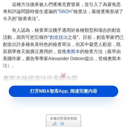
這種方法後來被人們逐漸充實發展，並引入了為避免思
考和評論問題時發生遺漏的"
5W2H
"檢查法，最後逐漸形成了
今天的"檢查表法"。
有人認為，檢查單法幾乎適用於各種類型和場合的創造
活動，因而可把它稱作“
創造技法
之母”。目前，創造學家們已
創造出許多種各具特色的檢查單法，但其中最受人歡迎，既
容易學會又能廣泛應用的，首推
奧斯本
的檢查方法（最早由
美國作家，廣告學專家Alexander Osborn提出，世稱奧斯本
法）。
奧斯本檢核表法的具體內容
打开MBA智库App, 阅读完整内容
（1）
現有的東西（如發明、
材料
、方法等）有無其他用
途？
保持原狀不變能否擴大用途？稍加改變，有無別的用
途？
本條目對我有幫助
人們從事創造活動時，往往沿這樣兩條途徑：一種是當
35
某個目標確定後，沿著從目標到方法的途徑，根據目標找出