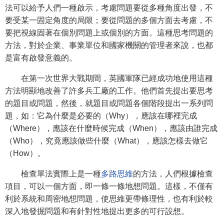
法可以給予人們一種啟示，考慮問題要從多種角度出發，不
要受某一固定角度的局限；要從問題的多個方面去考慮，不
要把視線固著在個別問題上或個別的方面。這種思考問題的
方法，對於企業、事業單位和國家機關的管理者來說，也都
是富有啟發意義的。
在第一次世界大戰期間，英國軍隊已經成功地使用這種
方法明顯地改善了許多兵工廠的工作。他們首先提出要思考
的題目或問題，然後，就題目或問題各個階段提出一系列問
題，如：它為什麼是必要的（Why），應該在哪裡完成
（Where），應該在什麼時候完成（When），應該由誰完成
（Who），究竟應該做些什麼（What），應該怎樣去做它
（How）。
檢查單法實際上是一種
多路思維
的方法，人們根據檢查
項目，可以一個方面，即一條一條地想問題。這樣，不僅有
利於系統和周密地想問題，使思維更帶條理性，也有利於較
深入地發掘問題和有針對性地提出更多的可行設想。