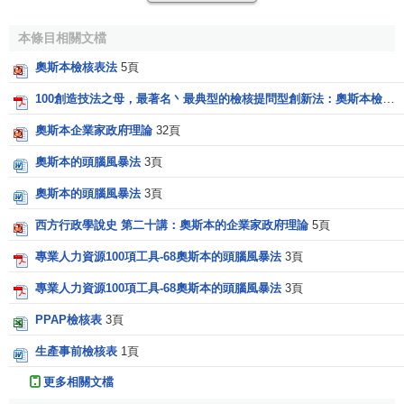
達到目標的方法；另一種則與此相反，首先發現一種事實，
本條目相關文檔
然後想象這一事實能起什麼作用，即從方法入手將思維引向
目標。後一種方法是人們最常用的，而且隨著科學技術的發
奧斯本檢核表法
5頁
展，這種方法將越來越廣泛地得到應用。
100創造技法之母，最著名丶最典型的檢核提問型創新法：奧斯本檢核表法
某個東西，“還能有其他什麼用途？”、“還能用其他什麼
奧斯本企業家政府理論
32頁
方法使用它？”……這能使我們的想象活躍起來。當我們擁有
奧斯本的頭腦風暴法
3頁
某種材料，為擴大它的用途，打開它的市場，就必須善於進
行這種思考。德國有人想出了300種利用花生的實用方法，僅
奧斯本的頭腦風暴法
3頁
僅用於烹調，他就想出了100多種方法。橡膠有什麼用處？有
西方行政學說史 第二十講：奧斯本的企業家政府理論
5頁
家公司提出了成千上萬種設想，如用它製成：床毯、浴盆、
專業人力資源100項工具-68奧斯本的頭腦風暴法
3頁
人行道邊飾、衣夾、鳥籠、門扶手、棺材、墓碑等等。爐渣
有什麼用處？廢料有什麼用處？
邊角料
有什麼用處？……當
專業人力資源100項工具-68奧斯本的頭腦風暴法
3頁
人們將自己的想象投入這條廣闊的“高速公路”上就會以豐富的
PPAP檢核表
3頁
想像力產生出更多的好設想。
生產事前檢核表
1頁
（2）
能否從別處得到啟發？能否借用別處的經驗或發
更多相關文檔
明？
外界有無相似的想法，能否借鑒？過去有無類似的東