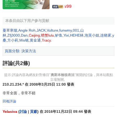
感，從而增加
銷售量
。又如麵包，給它裹上一層芳香的包
99
¥
裝，就能提高嗅覺誘力。據說婦女用的游泳衣是嬰兒衣服的
模仿品，而滾柱軸承改成滾珠軸承就是改變形狀的結果。
本条目由以下用户参与贡献
（4）
放大、擴大。現有的東西能否擴大使用範圍？能不
蔓草寒烟
,
Angle Roh
,
JACK
,
Vulture
,
funwmy
,
001
,
山
能增加一些東西？
能否添加部件，拉長時間，增加長度，提
林
,
Zfj3000
,
Dan
,
Caijing
,
螃蟹lulu
,
鲈鱼
,
Yixi
,
HEHE林
,
泡芙小姐
,
连晓雾
,
y
高強度，延長使用壽命，提高價值，加快轉速？……
桑
,
方小莉
,
Mis铭
,
黄金通
,
Tracy
.
在自我發問的技巧中，研究“再多些”與“再少些”這類有關
頁面分類
:
決策方法
聯的成分，能給想象提供大量的構思設想。使用加法和乘
法，便可能使人們擴大探索的領域。
評論(共2條)
“為什麼不用更大的包裝呢？”——橡膠工廠大量使用的
粘
提示:評論內容為網友針對條目"
奧斯本檢核表法
"展開的討論，與本站觀點
合劑
通常裝在一加侖的馬口鐵桶中出售，使用後便扔掉。有
立場無關。
210.21.234.* 在 2008年3月25日 11:00 發表
位工人建議粘合劑裝在五十加侖的容器內，容器可反覆使
用，節省了大量馬口鐵。
非常全面，非常不錯
回複評論
“能使之加固嗎？”——織襪廠通過加固襪頭和襪跟，使襪
的銷售量大增。
Yelasiva
(
討論
|
貢獻
) 在 2016年11月22日 09:44 發表