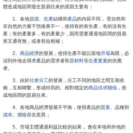
體造成地區間發生貿易往來的原因主要有：
1、各地
資源
、
生產
結構和
產品
的內容不同， 受自然和
非自然的力量干預後果不一，使得有的有生產，有的沒有生
產；有的產量多，有的產量少，因而需要通過地區間的貿易
來互通有無，或者長短相補；
2、
商品經濟
的發展，使得生產不能以當地
市場
為限，必
須到外地去尋求產品的需求者和
原材料
等
生產要素
的供應
者。
3、由於
社會分工
的發展，分工不同的地區之間互相依
賴，互相聯繫，形成特寫的、相對穩定的
商品
供求關係
，形
成地區間的貿易往來。
4、各地商品經濟發展不平衡，使得產品的
質量
、品種和
成本
、
價格
存在差異；
5、市場主體通過利益比較的結果， 會在本地和外地的