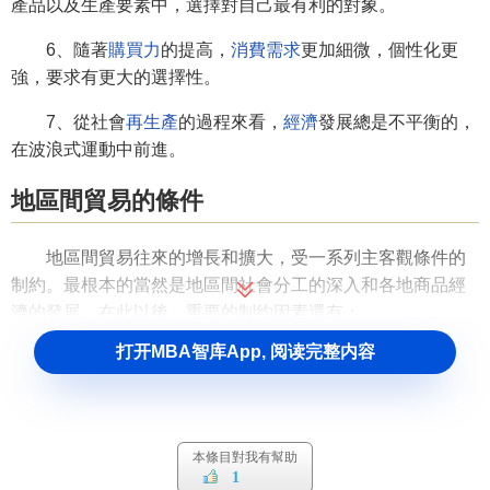
產品以及生產要素中，選擇對自己最有利的對象。
6、隨著
購買力
的提高，
消費需求
更加細微，個性化更
強，要求有更大的選擇性。
7、從社會
再生產
的過程來看，
經濟
發展總是不平衡的，
在波浪式運動中前進。
地區間貿易的條件
地區間貿易往來的增長和擴大，受一系列主客觀條件的
制約。最根本的當然是地區間社會分工的深入和各地商品經
濟的發展，在此以後，重要的制約因素還有：
打开MBA智库App, 阅读完整内容
（1）要有足夠的
資金
。
有雄厚的資金才可以到外地，到遠方乃至更遠的地方去
採購
和進貨。產地的商品也才能夠遠銷。
本條目對我有幫助
（2）要有發達的
批發商業
。
1