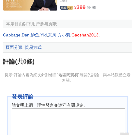
冯科
策，取消地區間的行政封鎖和各種
貿易壁壘
(包括價格的、稅
399
599
¥
¥
費的等)，堅持對外開放，為地區間貿易的發展創造良好環境
和條件。
本条目由以下用户参与贡献
（5）價格。
Cabbage
,
Dan
,
鲈鱼
,
Yixi
,
东风
,
方小莉
,
Gaoshan2013
.
合理的價格能促進地區間貿易正常發展；而不合理的價
頁面分類
:
貿易方式
格則會起消極的障礙作用。地區貿易往來中價格正確與否主
要表現在以下幾個方面：①是否有合理的
地區差價
。如果產
評論(共0條)
銷地之間
價格倒掛
，則產地不願輸出，銷地也不願調入，結
提示:評論內容為網友針對條目"
地區間貿易
"展開的討論，與本站觀點立場
果產地大量積壓而銷地商品匱乏乃至
脫銷
。②工農業產品價
無關。
格
剪刀差
是趨於縮小還是擴大。如果逐步縮小、就會鼓勵必
要的輸出；如果不斷擴大，農業區域就會截留原材料輸出和
發表評論
阻礙
工業品
的輸入。
請文明上網，理性發言並遵守有關規定。
（6）稅費負擔。
如果稅費合理就會鼓勵地區貿易往來；如果
稅負
過重，
就會束縛地區貿易往來。因為稅費負擔過重，經營地區貿易