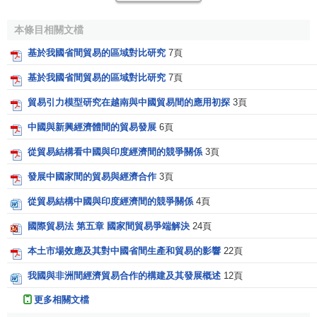
地區間的貿易往來一般不是
零售
貿易而是批發貿易。這
本條目相關文檔
種批發貿易主要是
經營
規模較大的生產者和
批發商
人來
組
基於我國省間貿易的區域對比研究
7頁
織
，其中尤以大批發商為主。
基於我國省間貿易的區域對比研究
7頁
（3）交通
運輸
的發展。
貿易引力模型研究在越南與中國貿易間的應用初探
3頁
地區貿易往來，不僅是地區間商品買賣中
價值
形態的轉
中國與新興經濟體間的貿易發展
6頁
化，而且有商品體的物質運動過程。其中，最重要的是商品
的空間位移。商品只有完成這種空間位移，才能達到地區
商
從貿易結構看中國與印度經濟間的競爭關係
3頁
品流通
的目的，使商品才能真正達到銷地。如果運輸路程太
發展中國家間的貿易與經濟合作
3頁
遠，交通困難，不能在商品敗壞以前就運達到銷售地，貿易
往來就不可能。這裡，交通運輸工具的改進乃至革新，就成
從貿易結構中國與印度經濟間的競爭關係
4頁
為貿易能否進行的關鍵，因為新的先進的速度加快的交通工
國際貿易法 第五章 國家間貿易爭端解決
24頁
具，能用時間去消滅空間。如果商品的
運輸費用
過高，也會
本土市場效應及其對中國省間生產和貿易的影響
22頁
阻礙地區商品流通，這就需要靠革新交通工具以尋求低廉的
運費。
我國與非洲間經濟貿易合作的構建及其發展概述
12頁
（4）
經濟體制
和政策。
更多相關文檔