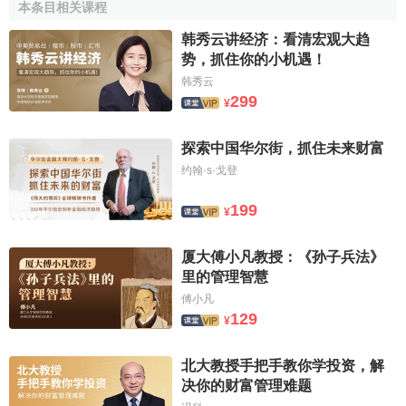
本条目相关课程
在統制經濟的條件下，商品經濟被壓抑，地區貿易往來
缺乏雄厚的基礎，同時地區之間的經濟往來包括貿易往來也
韩秀云讲经济：看清宏观大趋
势，抓住你的小机遇！
被壓抑，政府決定代替了市場主體的獨立自主，
行政
分割代
韩秀云
替了地區貿易自由，自然使得地區間的貿易往來受到嚴重的
299
¥
束縛，難以正常發展。而在
市場經濟
的條件下，商品經濟蓬
勃發展，必然要在發展地區內部貿易的基礎上大大地推動著
探索中国华尔街，抓住未来财富
地區間的貿易往來。在市場經濟的條件下，貿易往來的主體
约翰·s·戈登
是
企業
，企業的積極性、主動性和創造性大增，地區間的貿
易往來會空前地
繁榮
。在統制經濟體制條件下，在
產業政策
199
¥
方面必然要實行違反社會分工的、獨立的、無所不包的生產
體系，無條件地強調地方自給，造成各地生產結構雷同，必
厦大傅小凡教授：《孙子兵法》
要輸出的原材料被截留而不能輸出，不僅優材不得優用，相
里的管理智慧
反磨滅了地區貿易往來的客觀基礎。在流通政策方面勢必要
傅小凡
實行地方封鎖，按行政區域、按
行政命令
調撥商品，取消經
129
¥
濟上合理的地區貿易往來，而在市場經濟體制的條件下，產
業政策必然要服從社會分工的原則，因地制宜，發展適應市
北大教授手把手教你学投资，解
場需要的
優勢產業
，因而能在合理的
地域分工
的基礎上發展
决你的财富管理难题
地區間的貿易。而在流通政策方面則實行地區貿易自由政