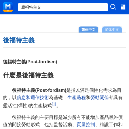
繁体中文
简体中文
後福特主義
後福特主義(Post-fordism)
什麼是後福特主義
後福特主義(Post-fordism)
是指以滿足個性化需求為目
的，以
信息和通信技術
為基礎，
生產過程
和
勞動關係
都具有
[1]
靈活性(彈性)的生產模式
。
後福特主義的主要目標是減少所有不能增加產品最終價
值的間接勞動形式，包括監督活動、
質量控制
、維護工作和