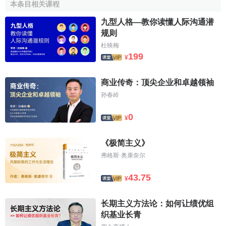
本条目相关课程
先進的科技知識去創造
新產品
和新產業，而且要堅持不懈地
進行創新速度的革命。在這種被
熊彼特
稱為“
創造性毀滅
”的創
九型人格—教你读懂人际沟通潜
规则
新競爭中，消費者的潛在消費欲望得到滿足，效用獲得最大
杜映梅
化。而企業通過技術的完善和多功能機器的有效利用保證了
199
¥
足夠的利潤水平。但由於受到
替代品
和
潛在進入者
的競爭，
其所取得的壟斷地位只能是短暫的，並不能持續下去。
商业传奇：顶尖企业和卓越领袖
4、彈性生產。
按照“新水桶原理”，企業總是用自己強優
孙春岭
勢部分與其他企業的強項相結合，組成靈活的單元或團體。
0
也就是說，企業不再僅僅著眼於修補自己的矮木板，而是將
¥
自己水桶中最長的一塊木板拿去和別人合作，共同去完成一
個容積更大的水桶，然後從新的大水桶中分得自己的一部
《极简主义》
分，因而有效剋服了傳統形式只強調僵化的技術分工以及只
弗格斯·奥康奈尔
講分工不講整合的缺陷。
43.75
¥
5、競合型的
市場結構
。
在經濟全球化格局下，分工和專
業協作的程度越來越高，一個企業無論有多雄厚的實力都離
长期主义方法论：如何让绩优组
不開與其他企業的有效合作。
织基业长青