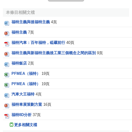
各種不同類型的產品和服務的社會需求日益增大。在競爭的
壓力下企業必須實現成本的持續下降，而各類企業又必須對
本條目相關文檔
日益增長的個性化需求做出反應。大規模定製正好適應了企
福特主義與後福特主義
4頁
業必須採取能同時提高效率和滿足個性化需求的戰略。模塊
化是大規模定製的一個關鍵。通過將
大規模生產
的模塊化構
福特主義
7頁
件組合併裝配成可定製的產品或服務，大規模生產和定製生
福特汽車：百年福特，砥礪前行
40頁
產這兩種生產模式的優勢被有機地結合在
大規模定製
這一生
福特主義與新福特主義後工業三個概念之間的區別
9頁
產方式中，在保證
企業經濟效益
的前提下，又滿足了用戶個
性化的需求。
福特飯店
2頁
2、水平型組織形式。
與傳統的全能型大企業不同，新生
PFMEA（福特）
19頁
產體系通過細化的產業分工，從專業化的角度將原先屬於企
PFMEA（福特）
19頁
業內部的職能部門外包出去，使每個企業只專註於某一個部
汽車大王福特
4頁
件或產品的一個部分，因而企業的生產過程在很大程度上是
通過網路與其他企業相互協調來完成的，大企業的垂直管理
福特車展策劃方案
16頁
被水平管理所代替。
福特8D分析
37頁
3、
消費者主權論
。
在供大於求的過剩經濟時代，需求和
更多相關文檔
消費力
是制約
經濟增長
的主要矛盾，企業不但要不斷地運用