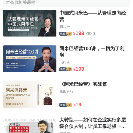
本条目相关课程
便大家更好地理解阿米巴经营。
中国式阿米巴——从管理走向经
我从鹿儿岛大学工学部毕业后，有幸进入京都的绝缘子
营
生产
厂家松风
工业公司
工作，在公司里从事当时属于新领域
胡八一
的新型陶瓷研究工作，并成功实现了商业化。但是，之后与
199
680
¥
¥
新上任的研究部长，围绕
新产品
的开发问题产生了意见分
歧，我意识到在那里无法实现一个技术人员的梦想，当即决
阿米巴经营100讲，一切为了利
定
辞职
。
润
冯梓晋
幸运的是我得到了许多朋友的支持，我和一起从松风工
199
¥
业辞职出来的7位同仁一起创建了京都陶瓷公司（现在的京
瓷）。当时我没有创业资金，是支持我的朋友们为了让我向
《阿米巴经营》实战篇
世人展示我的技术而出资成立了公司。如果我家境富裕，有
森田直行
本钱成立公司的话，恐怕公司的情况就会大不相同吧。但
是，我既没有
资金
和经验，也没有了不起的技术和设备，有
19
¥
的只是值得信赖的伙伴。正是在这种伙伴关系的基础上，公
司才得以成立。
大转型——如何在企业实行多层
级合伙人制，让员工像老板一样
公司在启动阶段，得到了当时担任宫木电机公司专务的
行动