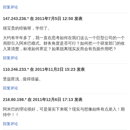
体。
回复评论
147.243.236.* 在 2011年7月5日 12:50 发表
有时阿米巴之间也会出现
竞争
。但如果阿米巴之间不能
互相尊重、互相帮助，就不可能发挥公司整体的力量。因
很宝贵的经验呀，学些了。
此，前提条件就是从公司高层到阿米巴成员，必须用信任的
大约有半年多了，我一直在思考如何在我们这么一个巨型公司的一个
纽带连结起来。
局部引入阿米巴模式。财务角度是否可行？如何把一个研发部门的收
入算清楚，标准如何界定？如果脱离现实反而会有负面作用吧？
[1]
经营理念的确立
回复评论
110.246.233.* 在 2011年11月2日 15:23 发表
在公司创建的第二年，招收了10名刚从高中毕业的新职
员。他们在工作了一年左右，开始熟悉工作的时候，突然跑
受益匪浅...值得借鉴。
到我这里要求改善待遇，而且还写了血书，向我提出强硬的
回复评论
要求。
218.80.198.* 在 2011年12月6日 17:13 发表
其中包括“要保证将来给予不低于多少的加薪和
奖金
”。我
阿米巴的理论很好，可是落实下来呢？现实与想像始终有点差入！期
在
招聘
时曾对他们说过：“我虽然还不知道公司能发展到什么
待中！！
程度，但是我想从现在开始拼命工作，把公司打造成一个了
回复评论
不起的公司。你们打算在这样的公司干吗？”尽管如此，他们