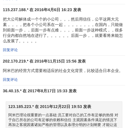
谓“单位时间核算制度”是指能体现单位时间里所产出的
附加价
115.237.188.* 在 2016年4月6日 16:23 发表
值
的会计体系（需要解释的是，此处的附加值并非我们通常
意义上的同样的
价格
提供更多的
服务
，而是特指稻盛和夫说
把大公司解体成一个个的小公司，，，然后用信任，公平这两大元
素，，，，把各个小公司系在一起，，，，，，，，在国内，只能做
的“以更少的
资源
做出市场上价值更高的东西”）。计算公式
到前面一步，，后面一步有点难，，，，前面一步这种模式，，很多
为:单位时间附加价值=销售额－
费用
(劳务费以外的原材料费
行业内都自然地在进行了。。。。。。后面一步，，就要看将来能怎
等)/总劳动时间(正常工作时间+加班时间)(以生产部门为例)。
么发展了。。。。。
由此可见，在阿米巴经营中，阿米巴设定的目标不是成本而
回复评论
是生产量和附加值。阿米巴不仅进行
成本管理
，还要想方设
法把
实际成本
做到比
标准成本
更低，以最少费用实现订单，
202.170.219.* 在 2016年11月15日 15:56 发表
以最少的费用创造最大的价值，从而实现附加值的最大化。
阿米巴的经营方式需要相适应的社会文化背景，比较适合日本企业。
通过这个过程，阿米巴成为一个不断挑战的创造性团队。换
回复评论
句话说，在传统的
成本管理体系
中，其主角是产品，是物，
焦点在于一个产品每道工序的成本；而在阿米巴经营中，主
36.40.15.* 在 2017年8月17日 15:33 发表
角是以最少费用换取最大销售额的绞尽脑汁的“人”组成的团
队，焦点在于阿米巴团队创造的附加值。
123.185.223.* 在 2011年12月22日 19:53 发表
阿米巴理论很重要的一点基础:员工要对自己的工作有足够的热情 对
通过单位时间核算制度公式，使各个部门、各小组，甚
于自己所在的公司有足够的依赖和信任 主观因素条件满足的情况下
至某个人的经营业绩变得清晰透明。一般来说，大公司的员
再加之客观因素诸如严格的管理以及条理分明的计划纲要 才能让这