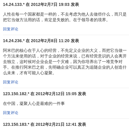
保障在公司就职的员工们的将来，我觉得这样做太划不来
14.24.133.* 在 2012年2月7日 19:03 发表
了。
人性在每一个国家都是一样的，不去考虑为他人去做些什么，而只是
把它当做方法用的话，肯定是失败的。在于领导者的境界。
但是公司已经成立，我的恩人西枝先生甚至
抵押
了家宅
回复评论
来支持我办公司，这时候我已经不能再谈放弃了。没有了退
路的我只能对这些年轻员工们做最后一搏。“你们如果有勇气
14.24.236.* 在 2012年2月8日 11:20 发表
离开公司，那为什么没有勇气相信我呢？我用我的生命作赌
阿米巴的核心在于人心的经营，不先定义企业的大义，而把它当做一
注，为了大家我会去维护好这个公司。如果我是为了自己的
个方法来使用的话，对于企业的经营来说，已有经营意识的人会离开
私心杂念而经营公司，你们可以砍死我。”
去独立，这时候对企业会是一个灾难，因为你培养出了一堆竞争对
手。在推行阿米巴之前，先明确企业可以真正为追随企业的人创造什
谈判一直持续了三天三夜，大家总算信服了，并留在了
么未来，才有可能人心凝聚。
公司。但自从经历了这场谈判，我不得不重新思考公司存在
回复评论
的意义，即使是这么小的一个公司，年轻员工也是把自己的
123.150.182.* 在 2012年2月12日 15:05 发表
一生都托付给了公司。
在中国，凝聚人心是最难的一件事
我心情沉重地苦思冥想了数星期之后，终于明白了：“虽
回复评论
然起初我是为了实现一个技术人员的梦想而创办了公司，但
是一旦公司成立之后，员工们是将自己的一生都托付给公
123.150.183.* 在 2012年2月21日 12:41 发表
司。所以公司有更重要的目的，那就是保障员工及其家庭的