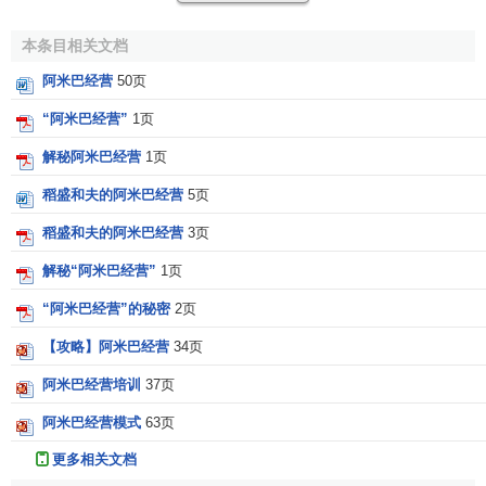
组织单位构成。“变形虫小组”是其独立的核算单位，公司在各
“变形虫小组”之间形成竞争。这是
京瓷
的一大特色。京瓷的
本条目相关文档
1.3万名员工分别从属于1000个变形虫小组。每个变形虫小组
阿米巴经营
50页
平均由13人组成。但是，由于各种工作对人员的需要不同，
“阿米巴经营”
1页
多的小组成员在50人左右，而小的只有两三个人。具体的工
作方式如下：每个小组独立计算原料采购费、设备折旧费、
解秘阿米巴经营
1页
消耗费、房租等各项费用，再由
营业额
和利润求出“单位时间
稻盛和夫的阿米巴经营
5页
的
附加价值
”。在公司内部，小组采购
半成品
按一般的市场价
格支付，向下一小组出售也按市场价格。这样，每个小组就
稻盛和夫的阿米巴经营
3页
可以向下一小组的销售计算出自己的营业额，按照各种费用
解秘“阿米巴经营”
1页
的累加，计算出成本，求出利润。变形虫管理终于使京瓷成
“阿米巴经营”的秘密
2页
为利润显赫的大公司。
【攻略】阿米巴经营
34页
[1]
阿米巴经营的诞生
阿米巴经营培训
37页
阿米巴经营模式
63页
稻盛和夫
在《阿米巴经营》中阐述了阿米巴经营。
更多相关文档
首先，我简单地阐述一下京瓷的创业史和
经营理念
，以