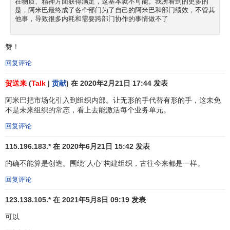
在物质、精神方面获得满足，这基本就不可能。我所看到的更多的
是，阿米巴最终成了各个部门为了自己的阿米巴和部门绩效，不管其
确立各个与市场有直接联系的部门的核算制度。
他事，导致很多内耗和需要跨部门协作的事情做不了
公司经营的原理和原则是“追求销售额最大化和经
费最小化”。为了在全公司实践这一原则，就要把
赞！
组织划分成小的单元，采取能够及时应对
市场
变
回复评论
化的部门核算管理。
培养具有经营意识的人才。
经营权
下放之后，各
贺送来
(
Talk
|
贡献
) 在 2020年2月21日 17:44 发表
个小单元的领导会树立起“自己也是一名经营者”的
阿米巴把市场化引入到组织内部。让无形的手代替有形的手，这未免
意识，进而萌生出作为经营者的责任感，尽可能
不是未来组织的常态，看上去能激活每个业务单元。
地努力提升
业绩
。这样一来，大家就会从作为员
回复评论
工的“被动”立场转变为作为领导的“主动”立场。这
种立场的转变正是树立经营者意识的开端，于是
115.196.183.* 在 2020年6月21日 15:42 发表
这些领导中开始不断涌现出与稻盛和夫一同承担
的确不能算是创造。围绕“人心”构建组织，古往今来都是一样。
经营责任的经营伙伴。
回复评论
实现全员参与的经营。如果每一个
员工
都能在各
自的工作岗位为自己的阿米巴甚至为公司整体做
123.138.105.* 在 2021年5月8日 09:19 发表
出贡献，如果阿米巴领导及其成员自己制定目标
可以
并为实现这一目标而感到工作的意义，那么全体