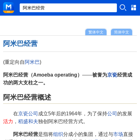
繁体中文
简体中文
阿米巴经营
(重定向自
阿米巴
)
阿米巴经营（Amoeba operating）
——
被誉为
京瓷
经营成
功的两大支柱之一。
阿米巴经营概述
在
京瓷公司
成立5年后的1964年，为了保持
公司
的发展
活力
，
稻盛和夫
独创阿米巴经营方式。
阿米巴经营
是指将
组织
分成小的集团，通过与
市场
直接