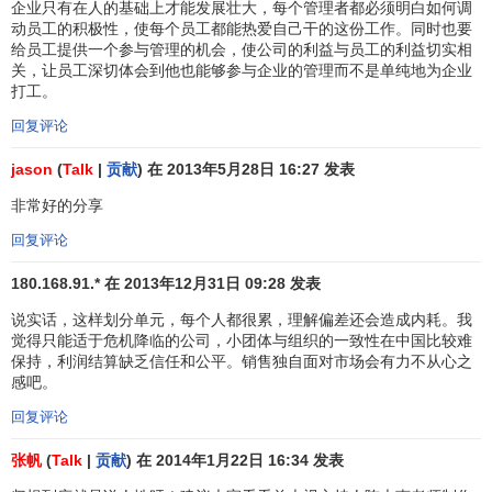
企业只有在人的基础上才能发展壮大，每个管理者都必须明白如何调
生活，并为其谋幸福，而我必须带头为员工谋幸福，这就是
动员工的积极性，使每个员工都能热爱自己干的这份工作。同时也要
我的
使命
。”所以我把“应在追求全体员工物质与精神两方面幸
给员工提供一个参与管理的机会，使公司的利益与员工的利益切实相
福的同时，为人类和社会的进步与发展做出贡献”定为京瓷的
关，让员工深切体会到他也能够参与企业的管理而不是单纯地为企业
打工。
经营理念。
回复评论
由此京瓷明确了其存在的意义。员工也把京瓷当作“自己
jason
(
Talk
|
贡献
) 在 2013年5月28日 16:27 发表
的公司”，把自己当作一个经营者而努力工作。从那时开始，
我和员工的关系不是经营者与工人的关系，而是为了同一个
非常好的分享
目的而不惜任何努力的同志，在全体员工中间萌生出了真正
回复评论
的伙伴意识。
180.168.91.* 在 2013年12月31日 09:28 发表
阿米巴经营就是通过小集体的独立核算，实现全体参与
说实话，这样划分单元，每个人都很累，理解偏差还会造成内耗。我
经营，凝聚全体员工力量的
经营管理系统
。这其中，首先就
觉得只能适于危机降临的公司，小团体与组织的一致性在中国比较难
是要有能使全体员工毫无疑义地全力埋头工作的经营理念和
保持，利润结算缺乏信任和公平。销售独自面对市场会有力不从心之
经营哲学
。
感吧。
回复评论
京瓷集团的阿米巴经营
张帆
(
Talk
|
贡献
) 在 2014年1月22日 16:34 发表
京瓷公司就是由一个个被称为“阿米巴小组”的单位构成。