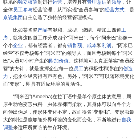
联系的
独立核算
制进行
运营
，培养具有
管理意识
的
领导
，让
全体
员工参与
经营管理，从而实现“全员参与”的
经营方式
。是
京瓷集团
自主创造了独特的经营管理模式。
比如某陶瓷
产品
有混和、成型、烧结、精加工四道
工
序
，就将这四道工序分成四个“阿米巴”，每个“阿米巴”都像一
个小
企业
，都有经营者，都有
销售额
、
成本
和
利润
。“阿米巴
经营”不仅考核每个“阿米巴”的领导人，而且考核到每个“阿米
巴”人员每小时产生的
附加价值
。这样就可以真正落实“全员经
营”的方针，就是发挥企业每一位
员工
的积极性和潜在的
创造
力
，把企业经营得有声有色。另外，“阿米巴”可以随环境变化
而“变形”，即具有适应环境的灵活性。
“阿米巴”(Amoeba)在拉丁语中是单个原生体的意思，属
原生动物变形虫科，虫体赤裸而柔软，其身体可以向各个方
向伸出伪足，使形体变化不定，故而得名“变形虫”。变形虫最
大的特性是能够随外界环境的变化而变化，不断地进行
自我
调整
来适应所面临的生存环境。