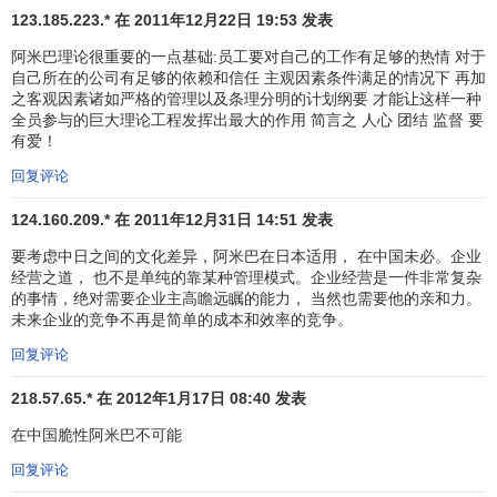
仅仅工作一年就提出“如果你不保证我们的将来，我们就辞
123.185.223.* 在 2011年12月22日 19:53 发表
职”。
阿米巴理论很重要的一点基础:员工要对自己的工作有足够的热情 对于
自己所在的公司有足够的依赖和信任 主观因素条件满足的情况下 再加
我斩钉截铁地回答“不能接受你们的条件”。公司经营才两
之客观因素诸如严格的管理以及条理分明的计划纲要 才能让这样一种
年，我自己对经营还没有建立起
自信
，如果为了留住员工而
全员参与的巨大理论工程发挥出最大的作用 简言之 人心 团结 监督 要
有爱！
答应“保证将来的待遇”的话，那是在撒谎。我对这些年轻员工
说：“为了将来的待遇能比大家要求的更好，我会竭尽全力。”
回复评论
但是问题没能在公司里得到解决，之后
谈判
在我的家里
124.160.209.* 在 2011年12月31日 14:51 发表
一直持续到深夜，他们决不妥协。改天我又反复强调：“我丝
要考虑中日之间的文化差异，阿米巴在日本适用， 在中国未必。企业
毫没有站在经营者的立场、只顾自己好就行了的想法，我想
经营之道， 也不是单纯的靠某种管理模式。企业经营是一件非常复杂
的事情，绝对需要企业主高瞻远瞩的能力， 当然也需要他的亲和力。
让加入这个公司的你们觉得自己的选择没有错。”但是血气方
未来企业的竞争不再是简单的成本和效率的竞争。
刚的年轻员工一点也听不进我的话，他们认为“
资本家
或是经
营者老是用这种堂而皇之的话语来蒙骗我们”。
回复评论
218.57.65.* 在 2012年1月17日 08:40 发表
当时，我一直要从有限的
工资
中拿出一部分寄给远在家
乡的父母作为生活费。我在7个兄弟姐妹中排行老二，战后家
在中国脆性阿米巴不可能
境非常贫寒，长兄和妹妹们为了让我上大学而放弃了自己的
回复评论
升学机会。我连自己的家庭都没能给予充分的照顾，却要我