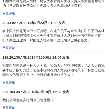
归根到底就是说人性呀！建议大家看看前央视主持人陈大惠老师制作
与一般的日本公司一样，京瓷也有事业本部、事业部等部、
的《圣贤教育改变命运》视频，各大视频网站上都有。
课、系、班的阶层制。但与其他公司不同的是，
稻盛和夫
还
回复评论
组织了一套以“阿米巴小组”为单位的独立核算体制。“阿米巴”
36.44.82.* 在 2014年1月23日 01:29 发表
指的是工厂、车间中形成的最小基层组织，也就是最小的工
作单位，一个部门、一条生产线、一个班组甚至到每个员
在中国人性化阿米巴才可行吧，在建立员工与企业信任和公平的基础
工。每人都从属于自己的阿米巴小组，每个阿米巴小组平均
上融入阿米吧管理！公司今年刚实行就让人感到公平与信任的担忧，
哎！家族企业啊，那能任人唯贤呢！这比阿米巴更有压力。
由十二三人组成，根据工作内容
分配
的不同，有的小组有50
人左右，而有的只有两三个人。每个阿米巴都是一个独立的
回复评论
利润中心
，就像一个
中小企业
那样活动，虽然需要经过上司
116.20.130.* 在 2015年10月6日 14:54 发表
的同意，但是
经营计划
、实绩管理、劳务管理等所有经营上
阿米巴的理念是一种人人为我、我为人人的管理模式，也人人人自我
的事情都由他们自行运作。每个阿米巴都集生产、
会计
、经
要求提升的好方法，但在中国现有的人文及政治背景下，特别是处在
营于一体，再加上各个阿米巴小组之间能够随意
分拆
与组
现如今的劳资关系中，推行的难度会非常的大！
合，这样就能让公司对市场的变化做出迅捷反应。
回复评论
1963年，稻盛和夫和青山正道(当时京瓷本部工厂以及滋
223.104.33.* 在 2016年3月19日 12:08 发表
贺工厂的厂长)联合推出了“单位时间核算制度”方案。1965
我们公司也在实行阿米巴管理模式……
年，京瓷公司在正式导入“阿米巴经营”时，“单位时间核算制
度”作为衡量
经营状况
的重要指标纳人了阿米巴经营体系。所
回复评论