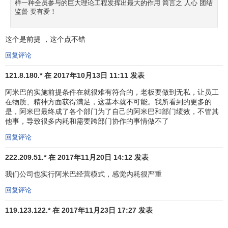
工很难对自己工作的具体成果有实在的感觉，他们常常只是
样一种全员参与的巨大理论工程发挥出最大的作用 简言之 人心 团结
监督 要有爱！
公司庞大系统中的一个小小的齿轮，很难感知到自己对公司
到底有何贡献。从这点上看，单位时间的附加价值
激励
员工
这个是前提 ，这个点不错
的动力。因此，阿米巴经营是一种全员参与型的经营体系，
每位员工都要充分掌握自己所属的阿米巴组织目标，在各自
回复评论
岗位上为达到目标而不懈努力，在当中实现
自我
。公司会按
121.8.180.* 在 2017年10月13日 11:11 发表
月公布各小组每单位时间内的附加价值，各个小组当月的经
阿米巴的实施前提条件在就很难有符合的，老板要做到无私，让员工
营状况、每个组员及小组所创造的利润、及其占公司总利润
在物质、精神方面获得满足，这基本就不可能。我所看到的更多的
的百分比等等，都一目了然。
是，阿米巴最终成了各个部门为了自己的阿米巴和部门绩效，不管其
他事，导致很多内耗和需要跨部门协作的事情做不了
每个小组的成绩当然有高下之分，但公司并不因此在工
回复评论
资、奖金上有差别待遇。对成绩好的小组只是做些表扬，颁
赠纪念品，京瓷始终坚持只给予他们“对公司有贡献”的荣誉。
222.209.51.* 在 2017年11月20日 14:12 发表
对经营业绩不佳的阿米巴，公司会严格追究责任，但所谓“经
我们公司也实行阿米巴经营模式，感觉内耗很严重
营业绩不佳”并非单看附加值，也会从附加值来考察经营内
容。有时单位时间附加价值较高的阿米巴干部反倒得到低评
回复评论
价，因为它可能为了自身利益，而不顾其他阿米巴如何，从
119.123.122.* 在 2017年11月23日 17:27 发表
而被认定为“经营业绩”不佳。这样做是为了避免各个阿米巴之
间
恶性竞争
局面的出现，稻盛和夫在提高公司员工素质方面