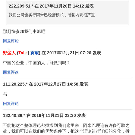
222.209.51.* 在 2017年11月20日 14:12 发表
用力颇多。
我们公司也实行阿米巴经营模式，感觉内耗很严重
1968年，体现
稻盛和夫
“敬天爱人”、“以心经营”思想的
“
员工手册
”问世。1994年，《京瓷哲学手册》成为员工人手
那赶快参加我们中旭吧
一本的语录。正是由于稻盛和夫塑造的上述
公司文化
，京瓷
回复评论
流传这样的话就不会让人感到奇怪： “遵守交货日期是
销售人
员
的责任，接受订单是生产部门的职责”。
野蛮人
(
Talk
|
贡献
) 在 2017年12月21日 07:26 发表
因此，“阿米巴经营”既提高了员工的
成本意识
和经营头
中国的企业，中国的人，能做到吗？
脑，又提高了员工的
职业伦理
和个人素质。这两方面相辅相
回复评论
成促成了“阿米巴经营”这种
管理方式
在京瓷的成功。京瓷成功
111.20.225.* 在 2017年12月27日 14:58 发表
地把“阿米巴”架构上的、以联结决算为基础的纵向管理网和间
接部门间横向管理网结合起来，从而得以从两方面对经营业
与
绩进行全局把握。所以， “阿米巴经营”被誉为京瓷经营成功
回复评论
的两大支柱之一。
182.40.36.* 在 2018年11月21日 23:30 发表
阿米巴经营的优势
不能把这个整体理论都找搬到我们这里来，阿米巴理论有许多可取之
处，我们可以在我们的优势条件下，把这个理论进行详细的分化，拆