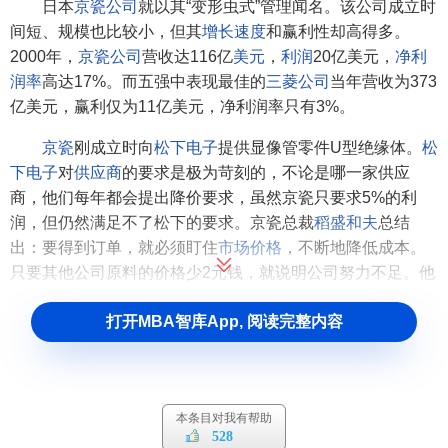
日本
京瓷公司
就以其“变形虫式”管理闻名。该公司成立时
间短、规模也比较小，但其
增长速度
和赢利性却高得多。
2000年，
京瓷公司
营收达116亿
美元
，
利润
20亿美元，
净利
润率
高达17%。而五强中表现最佳的
三菱公司
当年营收为373
亿美元，赢利仅为11亿美元，净利润率只有3%。
京瓷
刚成立时向
松下电子
提供显像管零件U型绝缘体。
松
下电子
对
供应商
的要求是极为苛刻的，不论是哪一家供应
商，他们每年都会提出降价要求，虽然京瓷只要求5%的利
润，但仍然满足不了松下的要求。京瓷总裁
稻盛和夫
总结
出：要得到订单，就必须盯住
市场价格
，不断地降低成本。
只要其他公司原料的价格少2元钱，就说明公司努力不足。他
提出“要以最低的成本获得最大利润”，绝不能说“拿到5%的利
打开MBA智库App, 阅读完整内容
润就可以了”。
稻盛和夫
要让
京瓷
成为一个获利率极高的公
司。为了强化员工的
成本意识
，京瓷形成了一套“变形虫经营”
的
管理方式
。
虽然与其他公司一样，
京瓷
也有事业部，事业本部等
本条目对我有帮助
528
部、课、系、班的
组织设计
，但是，京瓷却由“变形虫”的最小