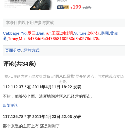
朱烨东
西枝一江先生的格外关照。西枝先生对我说：“我是认为你有
199
299
¥
¥
坚定的想法，看准你有前途，才拿出钱来帮你组建公司。今
后将开始公司的经营，你可不能成为金钱的俘虏。我把你的
本条目由以下用户参与贡献
技术看作是你的
投资
，所以让你持有公司
股票
。”就这样，西
枝先生从一开始就用技术投资的方式让我拥有了公司股份，
Cabbage
,
Yixi
,
罗三
,
Dan
,
liuf
,
王源
,
刘仕明
,
Vulture
,
刘小姐
,
寒曦
,
黄金
通
,
Tracy
,
M id 5473dd6c047658160950d8a0978dd78a
.
使我走上了一条持股的经营者的道路。由于公司是在这样一
种温暖的关怀下起步的，所以值得信赖的伙伴之间的心心相
页面分类
:
经营方式
连，就成了京瓷经营的基础。
评论(共34条)
当时，我对经营一窍不通，所以一直为“靠什么开展经营”
而苦恼不已。不久，我想到了“人心”这一京瓷创业的基础，以
提示:评论内容为网友针对条目"
阿米巴经营
"展开的讨论，与本站观点立场
“人心”为基础开展经营，不是很重要吗？人心变化无常，但是
无关。
112.112.37.* 在 2011年4月11日 18:22 发表
一旦人心连接起来的话，将是世上最坚不可摧的，历史上依
靠人心成就伟大事业的例子不胜枚举。所以我认为在率领一
不错，能够较全面、清晰地阐述阿米巴经营的要点。
个
团队
时，没有比依靠“人心”更有效的方法了。
回复评论
阿米巴经营是以人心为基础的。人体内的数十万亿个细
117.135.78.* 在 2011年4月23日 22:06 发表
胞在一个统一的意志下相互协调，公司内的数千个阿米巴
那个京瓷的主页上有 还是谢谢了
（小集体组织）只有齐心协力，才能够使公司成为—个整