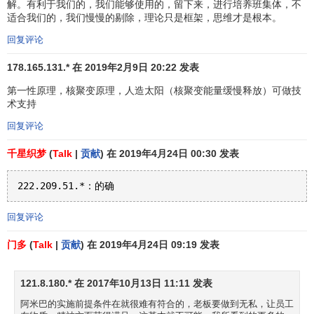
解。有利于我们的，我们能够使用的，留下来，进行培养班集体，不
“阿米巴经营”能够提高员工参与经营的积极性，增强员工
适合我们的，我们慢慢的剔除，理论只是框架，思维才是根本。
的动力，而这些正是京瓷集团之优势的根源。另外，“阿米巴
经营”的小集体是一种使效率得到彻底检验的系统。同时，由
回复评论
于责任明确，能够确保各个细节的透明度。
178.165.131.* 在 2019年2月9日 20:22 发表
这种管理方式可以在公司直接对比生产活动与产值，
第一性原理，核聚变原理，人造太阳（核聚变能量缓慢释放）可做技
术支持
通过数字把握内部日常生产状况，原材料、人工、机
械的市场价格和
利润率
的变化。
回复评论
各个小组所创造的利润及占公司利润百分比的情况一
千星织梦
(
Talk
|
贡献
) 在 2019年4月24日 00:30 发表
目了然。
使员工对自己的工作成果有实实在在的了解，从而激
励员工更加努力的工作。
回复评论
可以通过准确的数据对每个组员进行评估，通过评估
门多
(
Talk
|
贡献
) 在 2019年4月24日 09:19 发表
数据使优质^力资源流动到合适的岗位上，从而各个岗
[2]
位上的
人员配置
达到最佳
。
121.8.180.* 在 2017年10月13日 11:11 发表
阿米巴经营的目的
阿米巴的实施前提条件在就很难有符合的，老板要做到无私，让员工