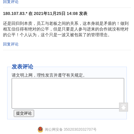
回复评论
员工就能够在工作中找到乐趣和价值，并努力工
作。我们要激励全体员工为了公司的发展而齐心
180.107.83.* 在 2021年11月25日 14:08 发表
协力地参与经营，在工作中感受人生的意义和成
还是回归到本质，员工与老板之间的关系，这本身就是矛盾的！做到
功的喜悦，实现“全员参与的经营”。
相互信任得有绝对的公平，但是只要是人参与进来的合作就没有绝对
的公平！个人认为，这个只是一波又被包装了的管理理念。
总而言之，阿米巴经营最根本的目的是培养人才，培养
回复评论
与企业家理念一致的经营人才。
阿米巴经营的前提条件
发表评论
实施“阿米巴经营” 有两个前提条件。
请文明上网，理性发言并遵守有关规定。
第一是，企业经营者的人格魅力。经营者必须具备“追求
全体员工物质和精神两方面幸福、并为社会做贡献” 的明确
信
念
。领导人的公平无私是调动员工积极性的最大动力，也是
实施“阿米巴经营”的首要前提条件。
第二是，“哲学共有”。稻盛哲学里有“以心为本的经营”、
“伙伴式经营”、“玻璃般透明的经营”以及“动机至善、私心了
闽公网安备 35020302032707号