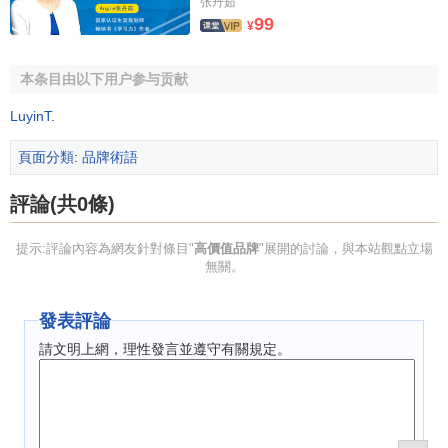
张丹茹
99
¥
高價值品牌的戰術
本条目由以下用户参与贡献
單純的
讓利促銷
與能刺激銷量上升但往往沒有提升
品牌
LuyinT
.
力
，甚至有損
品牌價值
，要堅決少用，戰術性
營銷
必須圍繞
品牌戰略定位而展開。
頁面分類
:
品牌術語
決戰終端與
促銷
評論(共0條)
中國企業最擅長的是決戰終端與促銷。加量不加價，買
提示:評論內容為網友針對條目"
高價值品牌
"展開的討論，與本站觀點立場
三送一，大量的贈品不管花樣如何翻新，其實都有一個共同
無關。
點，那就是這種簡單的促銷，誰都會做。面對
市場競爭
，我
們要謹記，其實任何策略只要是很容易
模仿
或跟進，都是沒
發表評論
有太大價值的。所以這種單純的讓利促銷，最終變成純粹比
請文明上網，理性發言並遵守有關規定。
拼實力，比誰的資金實力強。你必須比競爭品牌送出的實際
物質利益
高於競爭品牌才能吸引
消費者
。比如，啤酒
企業
經
常喜歡搞揭蓋送幾毛錢的
活動
，別人送2毛，你就不得不送3
毛；賣牛奶的，別人一箱捆綁送2包，你必須送送3包。類似