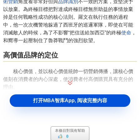
術營銷
角度看非常好但與
品牌識別
不一致的方案，並堅決予
以放棄。為終極目標把對達成終極目標無所助益的事情放棄
掉是任何戰略性成功的核心法則。羅文在執行任務的過程
中，他一次次機警地躲過了西班牙的巡邏軍隊，即使在可能
消滅敵人的時候，為了不影響“把信送給加西亞”的終極
使命
，
和嚮導一起壓制住了魯莽戰鬥的強烈欲望。
高價值品牌的定位
核心價值，並以核心價值統帥一切營銷傳播，讓核心價
值刻在消費者的內心深處，使消費者付高價購買具有充分的
理由。
消費者願意花更多的錢購買一個品牌的主要原因是由品
打开MBA智库App, 阅读完整内容
牌在消費者大腦中（也有時髦地稱之為心智）的聯想所決定
的。消費者對一個品牌所能聯想到的所有的信息能深深觸動
消費者的內心世界，並產生積極、美好、愉悅的心理體驗，
消費者就會認同、喜歡乃至愛上了這個品牌，也就自然願意
本條目對我有幫助
0
購買、更多地購買、花更多的錢購買這個品牌。同時，我們