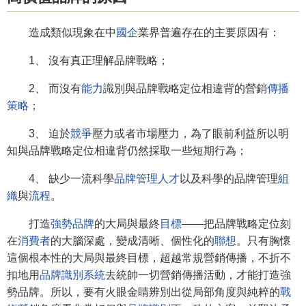
造成類似現象在中
國企
業界普遍存在的主要原因有：
1、 沒有真正理解品牌戰略；
2、 而沒有
能力
識別與品牌戰略定位相違背的營銷
傳播
策略
；
3、 迫於
競爭
壓力或者市場壓力，為了眼前利益所以明
知與品牌戰略定位相違背仍然採取一些短期行為；
4、 缺少一流科學
品牌管理
人才
以及科學的品牌管理
組
織
與
流程
。
打造
強勢品牌
的大局與最終
目標
——把品牌戰略定位刻
在
消費者
的大腦深處，變成清晰、個性化的
聯想
。只有胸懷
這個根本性的大局與最終目標，超越常規營銷傳播，不折不
扣地用
品牌識別系統
去統帥一切營銷傳播活動，才能打造強
勢品牌。所以，要有火眼金睛辨別出從局部角度與純粹的
戰