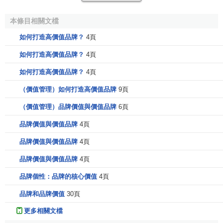
把觸動消費者內心世界的最有力的信息稱之為
品牌核心價
本條目相關文檔
值
。所以，品牌核心價值是
品牌資產
的主體部分，它讓
消費
者
明確、清晰地識別並記住品牌的利益點與個性，是驅動消
如何打造高價值品牌？
4頁
費者認同、喜歡乃至愛上一個品牌的主要力量。
如何打造高價值品牌？
4頁
品牌有一個令消費者怦然心動的核心價值是消費者願意
如何打造高價值品牌？
4頁
付出溢價進行購買的主要驅動力和理由，如寶馬的“駕駛樂
（價值管理）如何打造高價值品牌
9頁
趣、瀟灑的
生活方式
”、三星的“e時代
領導者
、時尚”、浪琴的
“優雅個性”。
（價值管理）品牌價值與價值品牌
6頁
品牌價值與價值品牌
4頁
核心價值是品牌的終極追求，是一個品牌營銷傳播活動
的原點，即企業的一切
價值活動
（直接展現在消費者面前的
品牌價值與價值品牌
4頁
是營銷傳播活動）都要圍繞品牌核心價值而展開，是對品牌
品牌價值與價值品牌
4頁
核心價值的體現與演繹，並豐滿和強化品牌核心價值。
品牌
管理
的中心工作就是清晰地規劃勾勒出品牌的
核心價值
，並
品牌個性：品牌的核心價值
4頁
且在以後的十年、二十年，乃至上百年的品牌建設過程中，
品牌和品牌價值
30頁
始終不渝地要堅持這個核心價值。只有在漫長的歲月中以非
更多相關文檔
凡的定力去做到這一點，不會被風吹草動所干擾，讓品牌的