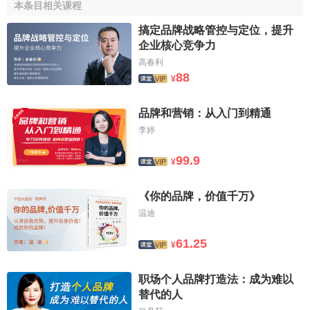
每一次營銷活動、每一分
廣告費
都為品牌作加法，起到向消
本条目相关课程
費者傳達核心價值或提示消費者聯想到核心價值的作用。久
搞定品牌战略管控与定位，提升
而久之，核心價值就會在消費者大腦中烙下深深的烙印，併
企业核心竞争力
成為品牌對消費者最有感染力的內涵，核心價值是提升消費
高春利
者心智中的品牌感知
價值
和溢價
能力
的主要驅動力量。
88
¥
堅持品牌的
戰略定位
，品牌向消費者傳遞的一切信息都
品牌和营销：从入门到精通
不應與
品牌戰略
定位發生
衝突
。 品牌的戰略定位是指品牌意
李婷
圖在
消費者
心智中建立起來的
聯想
，核心價值是品牌戰略定
位的主要內容。品牌向消費者傳遞的一切信息都不應與品牌
99.9
¥
戰略定位發生衝突。品牌管理成熟的企業非常註重這一點，
比如
IBM
手提電腦
的戰略定位是“商務首選、權威、嚴謹”，所
《你的品牌，价值千万》
以IBM對音樂會的
贊助
就嚴格限定在高雅音樂，絕不會去流行
温迪
音樂、搖滾音樂。儘管贊助流行音樂、搖滾音樂可以獲得更
廣泛的
傳播
，品牌的
知名度
能得到更大地提升。如果，IBM更
61.25
¥
大膽一些，選李宇春做代言人，知名度宇銷量都會在一個較
短的時間內得到較大幅度的提升，但副作用也非常大，因為
职场个人品牌打造法：成为难以
真正有品味的商務人士可能從此就排斥IBM了。所以，IBM絕
替代的人
對不會選李宇春做代言人。