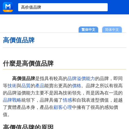
繁体中文
简体中文
高價值品牌
什麼是高價值品牌
高價值品牌
是指具有較高的
品牌溢價能力
的品牌，即同
等
技術
與
品質
的
產品
能賣出更高的
價格
。品牌之所以有很高
的品牌溢價能力主要不是因為技術領先，而是因為在一流的
品牌戰略
統領下，品牌具備了
情感
和自我表達型價值，超越
了實體產品本身，產品在
顧客心理
中擁有了很高的感知價
值。
高價值品牌的原因