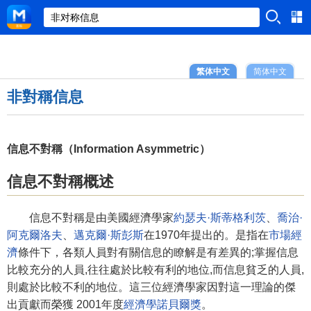
繁体中文
简体中文
非對稱信息
信息不對稱（Information Asymmetric）
信息不對稱概述
信息不對稱是由美國經濟學家
約瑟夫·斯蒂格利茨
、
喬治·
阿克爾洛夫
、
邁克爾·斯彭斯
在1970年提出的。是指在
市場經
濟
條件下，各類人員對有關信息的瞭解是有差異的;掌握信息
比較充分的人員,往往處於比較有利的地位,而信息貧乏的人員,
則處於比較不利的地位。這三位經濟學家因對這一理論的傑
出貢獻而榮獲 2001年度
經濟學諾貝爾獎
。