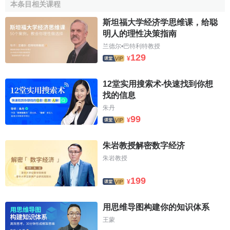
本条目相关课程
的一定是賣不出去的劣質車。
斯坦福大学经济学思维课，给聪
產業組織
引入信息不對稱後取得了豐碩的成果。例如，
明人的理性决策指南
假設同一行業內有幾家企業，
成本結構
是每個企業的私人信
兰德尔•巴特利特教授
息。與對稱信息模型相比，這種模型的均衡更符合通常認為
129
¥
的
掠奪性定價
或極限定價現象。
巴羅
應用
非對稱信息模型
研
究了政府對壟斷企業的規制。蒂羅爾應用信息不對稱理論對
12堂实用搜索术-快速找到你想
企業組織進行了全面的分析，可謂這方面的權威著作。
找的信息
朱丹
假設政府要提高稅收量，最好的辦法是向最有付稅能力
99
¥
的人課稅。但是，付稅能力是行為人的私人信息。
最優所得
稅
方案必須直接或間接地提示這些私人信息是否符合每個行
朱岩教授解密数字经济
為人的利益。
莫裡斯
最早建立了非對稱信息下的最優所得稅
朱岩教授
模型，並因此榮獲1996年
諾貝爾經濟學獎
。與莫裡斯同獲
諾
貝爾獎
殊榮的
維克裡
大概是最早應用非對稱信息的經濟學
199
¥
家，他曾設計了信息不對稱時的最優
拍賣機制
。
羅森
則較好
地概述了非對稱信息下的最優
勞動合同
問題。霍姆斯特龍和
用思维导图构建你的知识体系
梅耶森則對非對稱信息條件下的福利判斷作了詳盡的分析。
王蒙