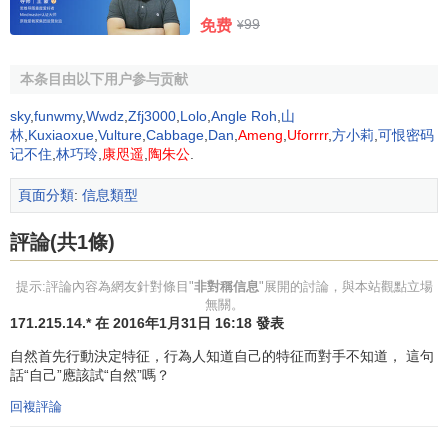
非對稱信息已經滲透到
經濟學
的各個研究領域，並使
主流經
99
濟學
更加貼近現實。
免费
¥
非對稱信息的案例
本条目由以下用户参与贡献
sky
,
funwmy
,
Wwdz
,
Zfj3000
,
Lolo
,
Angle Roh
,
山
在舊車市場上，每一輛舊車的質量好壞是不同的，但只
林
,
Kuxiaoxue
,
Vulture
,
Cabbage
,
Dan
,
Ameng
,
Uforrrr
,
方小莉
,
可恨密码
有賣者知道車的真實質量，買者對每一輛車的具體情況並不
记不住
,
林巧玲
,
康咫遥
,
陶朱公
.
瞭解，只知道此種車的一般質量，因而願意根據一般質量支
頁面分類
:
信息類型
付價格，那些低於平均質量的次品車就可以乘機脫手。這種
信息不對稱現象在其他市場中也存在。比如，在
勞動力市場
評論(共1條)
上，對於雇主來說，面對大量的應聘者，他不可能在短時間
內瞭解他們的全部信息，只能根據應聘者提供的信息，像學
提示:評論內容為網友針對條目"
非對稱信息
"展開的討論，與本站觀點立場
歷、經歷、是否做過學生幹部等有限信息來選擇人員。正是
無關。
171.215.14.* 在 2016年1月31日 16:18 發表
由於勞動力市場上雇主和雇員之間的信息不對稱，雇主必須
靠一種
市場信號
(比如學歷要大學本科)來進行識別。但實際上
自然首先行動決定特征，行為人知道自己的特征而對手不知道， 這句
所選的大學本科生能力並不一定都強，有的甚至不能勝任工
話“自己”應該試“自然”嗎？
作。這就是信息不對稱造成的。
回複評論
所以，為減少信息不對稱帶來的決策失誤，無論廠商還