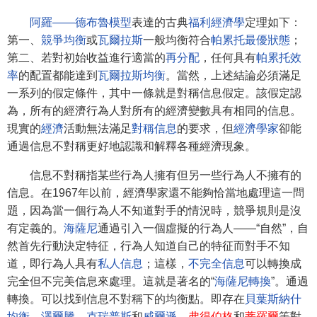
阿羅——德布魯模型
表達的古典
福利經濟學
定理如下：
第一、
競爭均衡
或
瓦爾拉斯
一般均衡符合
帕累托最優狀態
；
第二、若對初始收益進行適當的
再分配
，任何具有
帕累托效
率
的配置都能達到
瓦爾拉斯均衡
。當然，上述結論必須滿足
一系列的假定條件，其中一條就是對稱信息假定。該假定認
為，所有的經濟行為人對所有的經濟變數具有相同的信息。
現實的
經濟
活動無法滿足
對稱信息
的要求，但
經濟學家
卻能
通過信息不對稱更好地認識和解釋各種經濟現象。
信息不對稱指某些行為人擁有但另一些行為人不擁有的
信息。在1967年以前，經濟學家還不能夠恰當地處理這一問
題，因為當一個行為人不知道對手的情況時，競爭規則是沒
有定義的。
海薩尼
通過引入一個虛擬的行為人——“自然”，自
然首先行動決定特征，行為人知道自己的特征而對手不知
道，即行為人具有
私人信息
；這樣，
不完全信息
可以轉換成
完全但不完美信息來處理。這就是著名的“
海薩尼轉換
”。通過
轉換。可以找到信息不對稱下的均衡點。即存在
貝葉斯納什
均衡
。
澤爾騰
、
克瑞普斯
和
威爾遜
、
弗得伯格
和
蒂羅爾
等對