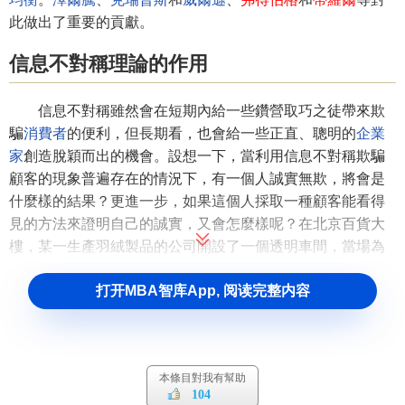
此做出了重要的貢獻。
信息不對稱理論的作用
信息不對稱雖然會在短期內給一些鑽營取巧之徒帶來欺
騙
消費者
的便利，但長期看，也會給一些正直、聰明的
企業
家
創造脫穎而出的機會。設想一下，當利用信息不對稱欺騙
顧客的現象普遍存在的情況下，有一個人誠實無欺，將會是
什麼樣的結果？更進一步，如果這個人採取一種顧客能看得
見的方法來證明自己的誠實，又會怎麼樣呢？在北京百貨大
樓，某一生產羽絨製品的公司開設了一個透明車間，當場為
顧客填充鴨絨被，消除了生產者和消費者之間的信息不對
打开MBA智库App, 阅读完整内容
稱。在國外，
股份有限公司
自動公佈財務賬目，並邀請中立
的
會計師事務所
加以審計，也是增強股東信心、吸引投資者
的明智之舉。
信息不對稱理論的運用
本條目對我有幫助
104