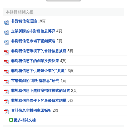
信息不對稱理論最重要的應用領域是
企業理論
。如果有
本條目相關文檔
一個委托人和一個
代理人
，代理人對自己的行動或能力擁有
私人信息。由於委托人無法準確觀測到代理人的行為，那
非對稱信息理論
19頁
麼，無論採取何種獎勵措施，代理人都會選擇最大化自己效
企業併購的非對稱信息博弈
4頁
用水平的行動。換言之，在信息不對稱條件下，委托人只能
非對稱信息市場下營銷策略
2頁
通過合理地設計一套機制來誘使代理人顯示其私人信息，從
而達到雙方的利益協調。
委托代理理論
或
機制設計理論
進一
非對稱信息環境下的會計信息披露
3頁
步把非對稱信息區分為以下幾類：
若非對稱性發生在簽約
非對稱信息下的創業投資決策
4頁
前，稱為
逆向選擇
；若簽約後發生了非對稱性，則屬於
道德
風險
；
若行為人的行動不可觀測，稱為隱藏行動；若行為人
非對稱信息下供應鏈企業的“共贏”
3頁
具有對手無法觀測的知識，稱為隱藏知識或隱藏信息。
市場營銷的“非對稱信息”研究
4頁
信息不對稱理論的另一個應用領域是研究
市場失敗
。
阿
非對稱信息下無標底招標模式的研究
2頁
克洛夫
的“舊車市場”模型講述了一個“
劣幣驅逐良幣
”的經典故
非對稱信息條件下的最優資本結構
9頁
事。假定存在一個舊車市場，只有賣主知道車子的質量（這
是私人信息）。若採取平均質量定價法，賣主就會趁機抽走
會計信息非對稱主因探析
2頁
高質量的舊車；若採取
差別定價法
，賣主也會抬高劣品的價
更多相關文檔
格。無論如何，只要存在信息不對稱，舊車市場上生存下來