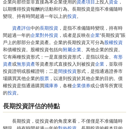
企業向那些並非直接為本企業使用的
資產
項目
上投入
資金
，
以期獲得投資報酬的活動和行為。長期投資是指不准備隨時
變現、持有時間超過一年以上的
投資
。
資產評估
中的
長期投資
，是指不准備隨時變現，持有時
間超過一年的
企業對外投資
，或者是反映在
企業
“長期投資”賬
戶上的那部分企業資產。企業的長期投資又可分為
股權投資
和債權投資。股權投資包括向
附屬企業
、其他企業的投資。
它有兩種投資形式：一是直接投資形式．是指以現金、
有形
資產
或
無形資產
等資產形式直接投入到被投資
企業
，並取得
投資證明或股權證明；二是
間接投資
形式，是指通過證券市
場購買其他企業的
股票
，以達到投資於其他企業的目的。債
權投資是指通過購買
國庫券
，各種
企業債券
或公債等所實現
的
投資
。
長期投資評估的特點
長期投資，從投資者的角度來看，不僅僅是不准備隨時
變現，持有時間超過一年的
對外投資
。長期投資的根本目的