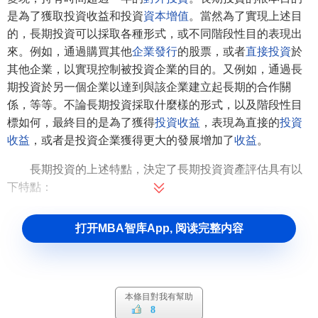
是為了獲取投資收益和投資
資本增值
。當然為了實現上述目
的，長期投資可以採取各種形式，或不同階段性目的表現出
來。例如，通過購買其他
企業發行
的股票，或者
直接投資
於
其他企業，以實現控制被投資企業的目的。又例如，通過長
期投資於另一個企業以達到與該企業建立起長期的合作關
係，等等。不論長期投資採取什麼樣的形式，以及階段性目
標如何，最終目的是為了獲得
投資收益
，表現為直接的
投資
收益
，或者是投資企業獲得更大的發展增加了
收益
。
長期投資的上述特點，決定了長期投資資產評估具有以
下特點：
（一）
長期股權投資評估
是對資本的評估
打开MBA智库App, 阅读完整内容
企業的長期投資雖然有不同的目的
動機
、投資類型、出
資方式和存在形式，但總是以其各類資產作為
資本金
對外投
放的，而用於長期投資的
資產
則發揮著資本的功能。如將企
本條目對我有幫助
業的閑置資金或
專項資金
投資於
有價證券
獲取
利息收入
，所
8
投資金髮揮著
生息資本
的作用，即為取得債權收益的投資實