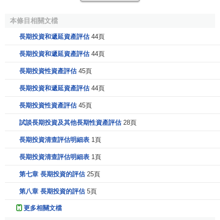
質上是一種
借貸資本
。以
實物資產
或股票形式獲取受資方的
本條目相關文檔
股權或產權，是資本
收益性
投資，所投資產則成為受資方的
法人資本金
。從此意義上講，對長期投資的評估實際上是對
長期投資和遞延資產評估
44頁
資本的評估。
長期投資和遞延資產評估
44頁
（二）
長期股權投資評估
是對被投資企業
獲利能力
的評
長期投資性資產評估
45頁
估
長期投資和遞延資產評估
44頁
長期股權投資
的根本目的是為了獲取投資收益和實現投
長期投資性資產評估
45頁
資增值。因此，被投資企業的獲利能力就成為長期投資評估
試談長期投資及其他長期性資產評估
28頁
的決定因素。
長期投資清查評估明細表
1頁
長期投資的根本目的是為了獲得投資收益，它的價值也
長期投資清查評估明細表
1頁
主要體現在它的獲利能力的大小上。此時，長期投資資產的
獲利能力與投資企業本身沒有直接聯繫，而主要取決手被投
第七章 長期投資的評估
25頁
資企業、單位等的
獲利能力
．以及與此相聯繫的風險。例
第八章 長期投資的評估
5頁
如，對以債權投資形式存在的長期投資，投資方更多關心的
是定期收取規定的
利息
，以及債權到期時如數收回
本金
。因
更多相關文檔
而對債權投資評估，主要考慮的是
債券發行
主體的獲利能力