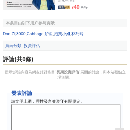
周永亮博士
49
79
¥
¥
長期投資評估程式
本条目由以下用户参与贡献
（一）明確長期投資項目的具體內容
Dan
,
Zfj3000
,
Cabbage
,
鲈鱼
,
泡芙小姐
,
林巧玲
.
首先，在進行長期投資的評估時，應明確長期投資的種
頁面分類
:
投資評估
類、
原始投資額
、評估基準日餘額、投資收益計算方法、歷
史收益額、
長期股權投資
占被投資企業
實收資本
的比例以及
評論(共0條)
相關
會計核算方法
等。
提示:評論內容為網友針對條目"
長期投資評估
"展開的討論，與本站觀點立
（二）進行必要的職業判斷（審核和鑒定）
場無關。
在進行長期投資評估時，應審核鑒定長期投資的合法性
發表評論
和合規性，以及長期投資賬面金額、各期投資收益計算的正
確性和合理性，判斷被評估的長期投資餘額、
投資收益率
等
請文明上網，理性發言並遵守有關規定。
參數的準確性。而這些參數的合理性是長期投資評估的基礎
和基本依據。
（三）根據長期投資的特點選擇合適的評估方法