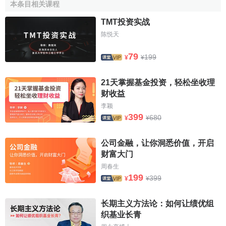
本条目相关课程
和
償債能力
。
股權投資
亦是同理。所以，對投資方的獲利能
TMT投资实战
力和償還能力的評估是長期投資評估的又一顯著特點。
陈悦天
（三）
長期債權投資評估
是對被投資企業償債能力的的
79
199
評估
¥
¥
由於長期債權投資到期應收回本息，被投資企業
償債能
21天掌握基金投资，轻松坐收理
力
的大小直接影響著投資企業債權投資到期收回本息的可能
财收益
性。因此，被投資企業償債能力就成為長期債投資評估的決
李颖
定因素。
399
680
¥
¥
從某種意義上講，長期投資評估已經超出了對被評估企
公司金融，让你洞悉价值，开启
業自身的評估。有時需要對被投資企業或單位進行
審計
、
驗
财富大门
資
和評估。能否，以及怎樣對被投資企業或單位進行審計、
周春生
驗資或評估，要受現行有關法律法規、制度等的制約。因
199
399
¥
¥
此，在有些情況下，長期投資的評估會受到某些限制。充分
利用
資產評估
的“
替代原則
”，採用切實可行的評估途徑和評估
长期主义方法论：如何让绩优组
方法對長期投資進行合理的估價，是長期投資評估的另一特
织基业长青
點。