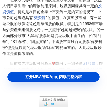
人們日常生活中的廢物利用原則，垃圾股同樣具有一定的
投
資價值
。特別是在目前企業上市受到一定約束的情況下，上
市公司起碼還具有“
殼資源
” 的價值。在實際股市裡，有一些
垃圾股的股價遠遠超過績優股的股價，特別是在1998年市場
熱炒資產重組個股之時，一度流行“越窮越光榮”的說法。另一
方面部分股市“大黑馬”股票均是從垃圾股中產生的，如“科利
華”、“ST通機”、“國嘉實業”，中國股市首只百元股票“億安科
技”也是從以前的垃圾股“深錦興”蛻變而來的。因此垃圾股炒
作還是值得考慮的。
目前國內垃圾股可分為三個部分：一部分是
ST股票
，即
連續兩年虧損或凈資產值低於 1元的股票。一部分是
PT股票
是指連續三年虧損的股票。還有一部分是指除去前面兩類且
打开MBA智库App, 阅读完整内容
業績在0.10元以下的股票。
超級垃圾股
本條目對我有幫助
所謂超級垃圾股，實際上也就是“
資不抵債
”的上市公司，
48