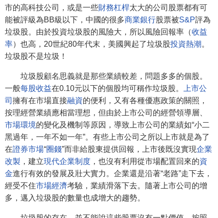
市的高科技公司，或是一些
財務杠桿
太大的公司股票都有可
能被評級為BB級以下，中國的很多
商業銀行
股票被
S&P
評為
垃圾股。由於投資垃圾股的風險大，所以風險回報率（
收益
率
）也高，20世紀80年代末，美國興起了垃圾股
投資熱潮
。
垃圾股不是垃圾！
垃圾股顧名思義就是那些業績較差，問題多多的個股。
一般
每股收益
在0.10元以下的個股均可稱作垃圾股。
上市公
司
擁有在市場直接
融資
的便利，又有各種優惠政策的關照，
按理經營業績應相當理想，但由於上市公司的經營領導層、
市場環境
的變化及機制等原因，導致上市公司的業績如“小二
黑過年，一年不如一年”。有些上市公司之所以上市就是為了
在
證券市場
“
圈錢
”而非給股東提供回報，上市後既沒實現
企業
改製
，建立
現代企業制度
，也沒有利用從市場配置回來的
資
金
進行有效的發展及壯大實力。企業還是沿著“老路”走下去，
經受不住
市場經濟
考驗，業績滑落下去。隨著上市公司的增
多，邁入垃圾股的數量也成增大的趨勢。
垃圾股的存在，並不能說這些股票沒有一點價值，按照