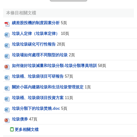
它們當然不是一般的垃圾股。在這裡，超級垃圾股是特指
每
股凈資產
已淪落為負值的股票。我們說，每股凈資產跌破面
本條目相關文檔
值已是夠垃圾的了，但若每股凈資產變成負值，則它一定是
績差股投機的制度因素分析
5頁
垃圾中的垃圾，也就是超級垃圾。
垃圾人定律（垃圾車定律）
10頁
垃圾垃圾碳化可行性報告
28頁
垃圾場如何處理不同類型的垃圾
2頁
如何做好垃圾減量和垃圾分類-垃圾分類導員培訓
58頁
垃圾桶、垃圾袋項目可研報告
57頁
關於小區內建築垃圾和生活垃圾管理規定
1頁
垃圾桶、垃圾袋項目投資方案
11頁
垃圾股的特征
垃圾分類下的垃圾焚燒.doc
5頁
垃圾債券
47頁
垃圾股的特征最差股票往往具有以下一些明顯特征：
更多相關文檔