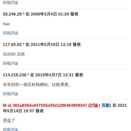
(7)有潛在的
退市
風險，尤其是已經連續虧損3年。
回複評論
(8)自己無法掌握其
股性
，也不瞭解公司基本情況的個
58.248.29.* 在 2008年3月4日 01:29 發表
股。
hao
(9)處在下跌途中出現縮量，同時沒有出現過大幅下挫的
回複評論
現象。
117.65.82.* 在 2011年5月19日 13:19 發表
(10)大股東實力不夠雄厚。
GOOD JOB
(11)過去沒有
強莊
光顧過。
回複評論
(12)成交量沒有放大。
114.218.238.* 在 2015年4月7日 13:31 發表
非常好的一個百科類網站。比較專業。
(13)
K線
不夠完善。
回複評論
(14)
股本結構
不合理。
M id 365a8384c647556d3fd1296464958347
(
討論
|
貢獻
) 在 2021
年9月14日 19:57 發表
炒作垃圾股的準則
受益了
炒作垃圾股的準則1：重點看垃圾股有沒有被“
資產重組
”
回複評論