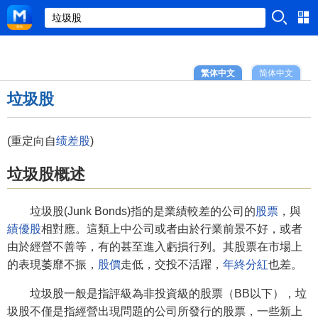
繁体中文
简体中文
垃圾股
(重定向自
绩差股
)
垃圾股概述
垃圾股(Junk Bonds)指的是業績較差的公司的
股票
，與
績優股
相對應。這類上中公司或者由於行業前景不好，或者
由於經營不善等，有的甚至進入虧損行列。其股票在市場上
的表現萎靡不振，
股價
走低，交投不活躍，
年終分紅
也差。
垃圾股一般是指評級為非投資級的股票（BB以下），垃
圾股不僅是指經營出現問題的公司所發行的股票，一些新上