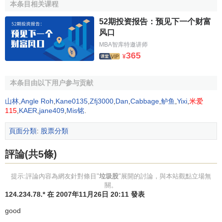
(1)絕對漲幅太大，超過100％，股價在高位，
成交量
開
本条目相关课程
始萎縮。其實凡是升幅超過50％的股票，
投資者
都要保持警
52期投资报告：预见下一个财富
惕。
风口
MBA智库特邀讲师
(2)主力實力不強，目標短淺，操盤不夠老道，不能自如
365
¥
控盤。
(3)大股東心懷鬼胎，沒有與上市公司長相廝守的打算。
本条目由以下用户参与贡献
他們不是上市公司的朋友，也不是
流通股
的盟友，而是一個
山林
,
Angle Roh
,
Kane0135
,
Zfj3000
,
Dan
,
Cabbage
,
鲈鱼
,
Yixi
,
米爱
可怕的敵人。如果大股東現在或過去曾經傷害過上市公司的
115
,
KAER
,
jane409
,
Mis铭
.
事情，例如：挪用上市公司的募集資金、強迫上市公司為其
擔保
、強行與上市公司之間進行
關聯交易
。
頁面分類
:
股票分類
(4)基本趨勢為下跌通道，整個跌勢才剛剛開始，還沒有
評論(共5條)
跌到上波行情的起點或歷史低位。
提示:評論內容為網友針對條目"
垃圾股
"展開的討論，與本站觀點立場無
(5)公司剛剛進行過一次大比例的
配送
，
股本擴張
太快。
關。
124.234.78.* 在 2007年11月26日 20:11 發表
(6)業績開始由盛而衰，進入一個衰退期。
good