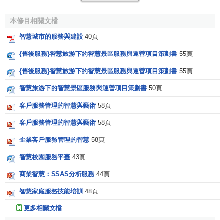
一梯隊，智慧館員的專業知識、工作狀態、多元化
思維
及
創
新能力
在多方面促進智慧服務。
本條目相關文檔
(四)智慧服務帶來了
創新思維
，來源於歐洲的Human
智慧城市的服務與建設
40頁
Library模式，它採用真人借閱方式，在這種服務模式里，借
{售後服務}智慧旅游下的智慧景區服務與運營項目策劃書
55頁
出的不是書而是真人，他們的年齡、性別以及文化背景各不
{售後服務}智慧旅游下的智慧景區服務與運營項目策劃書
55頁
相同，可以是知名專家學者，也可以是具有專業
技能
的特長
人才
，用戶可以與他們溝通交流，獲取
需要
的
信息知識
。在
智慧旅游下的智慧景區服務與運營項目策劃書
50頁
國內，從2008年開始，各地圖書館陸續開展了Human
客戶服務管理的智慧與藝術
58頁
Library借閱活動，這不僅僅是一種借閱活動，更是一種嶄新
的服務模式。
客戶服務管理的智慧與藝術
58頁
企業客戶服務管理的智慧
58頁
相關條目
智慧校園服務平臺
43頁
智慧型酒店
商業智慧：SSAS分析服務
44頁
智慧媒體
智慧家庭服務技能培訓
48頁
參考文獻
更多相關文檔