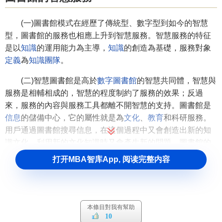
(一)圖書館模式在經歷了傳統型、數字型到如今的智慧
型，圖書館的服務也相應上升到智慧服務。智慧服務的特征
是以
知識
的運用能力為主導，
知識
的創造為基礎，服務對象
定義
為
知識團隊
。
(二)智慧圖書館是高於
數字圖書館
的智慧共同體，智慧與
服務是相輔相成的，智慧的程度制約了服務的效果；反過
來，服務的內容與服務工具都離不開智慧的支持。圖書館是
信息
的儲備中心，它的屬性就是為
文化
、
教育
和科研服務。
用戶通過圖書館搜尋信息，在這個過程中又會創造出新的知
識文化，利用新的文化知識時又會產生新的問題。圖書館的
智慧服務是在創造與
創新
並生的情況下，形成增值的
知識產
打开MBA智库App, 阅读完整内容
品
，並且將
知識轉化
為生產力服務社會。
(三)圖書館是一個服務機構，智慧服務的成敗取決於圖書
館館員的智慧。智慧圖書館的一個重要組成部分就是技術硬
本條目對我有幫助
體，這由圖書館館員來操控，圖書館館員是智慧圖書館的第
10