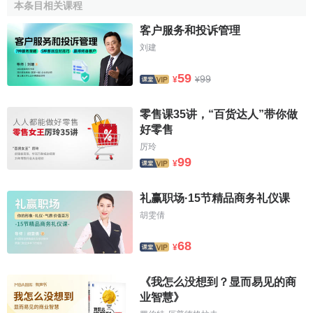
本条目相关课程
↑
孟芳芳.物聯網環境下智慧圖書館與智慧服務發展研
客户服务和投诉管理
究[J].《合作經濟與科技》.2015年第1期
刘建
59
99
¥
¥
零售课35讲，“百货达人”带你做
好零售
厉玲
99
¥
礼赢职场·15节精品商务礼仪课
胡雯倩
68
¥
《我怎么没想到？显而易见的商
业智慧》