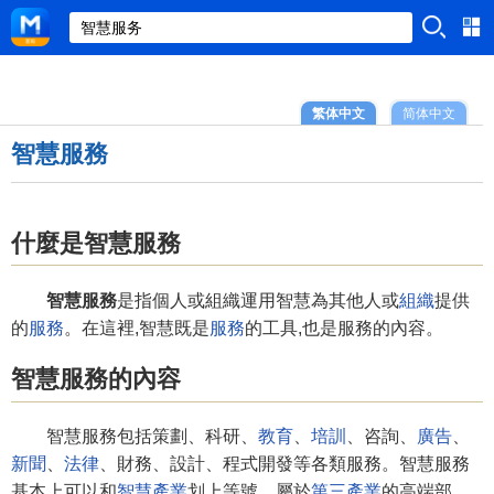
繁体中文
简体中文
智慧服務
什麼是智慧服務
智慧服務
是指個人或組織運用智慧為其他人或
組織
提供
的
服務
。在這裡,智慧既是
服務
的工具,也是服務的內容。
智慧服務的內容
智慧服務包括策劃、科研、
教育
、
培訓
、咨詢、
廣告
、
新聞
、
法律
、財務、設計、程式開發等各類服務。智慧服務
基本上可以和
智慧產業
划上等號，屬於
第三產業
的高端部