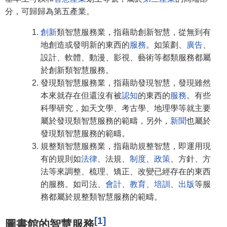
分，可歸歸為第五產業。
創新
類智慧服務業，指藉助創新智慧，從無到有
地創造或發明新的東西的
服務
。如策劃、
廣告
、
設計、軟體、動漫、影視、藝術等都類服務都屬
於創新類智慧服務。
發現類智慧服務業，指藉助發現智慧，發現雖然
本來就存在但還沒有被
認知
的東西的
服務
。有些
科學研究，如天文學、考古學、地理學等就主要
屬於發現類智慧服務的範疇，另外，
新聞
也屬於
發現類智慧服務的範疇。
規整類智慧服務業，指藉助規整智慧，即運用現
有的規則如
法律
、法規、
制度
、
政策
、方針、方
法等來調整、梳理、矯正、改變已經存在的東西
的服務。如司法、
會計
、
教育
、
培訓
、
出版
等服
務都屬於規整類智慧服務的範疇。
[1]
圖書館的智慧服務