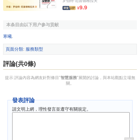
罗伯特·厄普德格拉夫
9.9
¥
本条目由以下用户参与贡献
寒曦
.
頁面分類
:
服務類型
評論(共0條)
提示:評論內容為網友針對條目"
智慧服務
"展開的討論，與本站觀點立場無
關。
發表評論
請文明上網，理性發言並遵守有關規定。