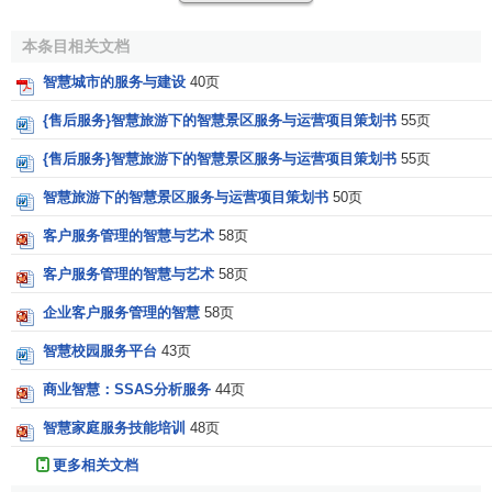
一梯队，智慧馆员的专业知识、工作状态、多元化
思维
及
创
新能力
在多方面促进智慧服务。
本条目相关文档
(四)智慧服务带来了
创新思维
，来源于欧洲的Human
智慧城市的服务与建设
40页
Library模式，它采用真人借阅方式，在这种服务模式里，借
{售后服务}智慧旅游下的智慧景区服务与运营项目策划书
55页
出的不是书而是真人，他们的年龄、性别以及文化背景各不
{售后服务}智慧旅游下的智慧景区服务与运营项目策划书
55页
相同，可以是知名专家学者，也可以是具有专业
技能
的特长
人才
，用户可以与他们沟通交流，获取
需要
的
信息知识
。在
智慧旅游下的智慧景区服务与运营项目策划书
50页
国内，从2008年开始，各地图书馆陆续开展了Human
客户服务管理的智慧与艺术
58页
Library借阅活动，这不仅仅是一种借阅活动，更是一种崭新
的服务模式。
客户服务管理的智慧与艺术
58页
企业客户服务管理的智慧
58页
相关条目
智慧校园服务平台
43页
智慧型酒店
商业智慧：SSAS分析服务
44页
智慧媒体
智慧家庭服务技能培训
48页
参考文献
更多相关文档