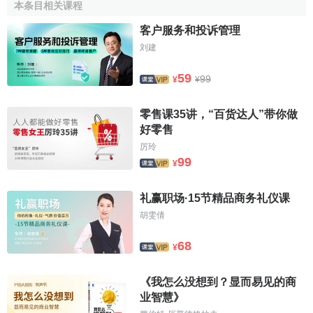
本条目相关课程
↑
孟芳芳.物联网环境下智慧图书馆与智慧服务发展研
客户服务和投诉管理
究[J].《合作经济与科技》.2015年第1期
刘建
59
99
¥
¥
零售课35讲，“百货达人”带你做
好零售
厉玲
99
¥
礼赢职场·15节精品商务礼仪课
胡雯倩
68
¥
《我怎么没想到？显而易见的商
业智慧》