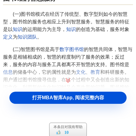
(一)图书馆模式在经历了传统型、数字型到如今的智慧
型，图书馆的服务也相应上升到智慧服务。智慧服务的特征
是以
知识
的运用能力为主导，
知识
的创造为基础，服务对象
定义
为
知识团队
。
(二)智慧图书馆是高于
数字图书馆
的智慧共同体，智慧与
服务是相辅相成的，智慧的程度制约了服务的效果；反过
来，服务的内容与服务工具都离不开智慧的支持。图书馆是
信息
的储备中心，它的属性就是为
文化
、
教育
和科研服务。
用户通过图书馆搜寻信息，在这个过程中又会创造出新的知
识文化，利用新的文化知识时又会产生新的问题。图书馆的
智慧服务是在创造与
创新
并生的情况下，形成增值的
知识产
打开MBA智库App, 阅读完整内容
品
，并且将
知识转化
为生产力服务社会。
(三)图书馆是一个服务机构，智慧服务的成败取决于图书
馆馆员的智慧。智慧图书馆的一个重要组成部分就是技术硬
本条目对我有帮助
件，这由图书馆馆员来操控，图书馆馆员是智慧图书馆的第
10