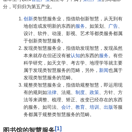
分，可归归为第五产业。
创新
类智慧服务业，指借助创新智慧，从无到有
地创造或发明新的东西的
服务
。如策划、
广告
、
设计、软件、动漫、影视、艺术等都类服务都属
于创新类智慧服务。
发现类智慧服务业，指借助发现智慧，发现虽然
本来就存在但还没有被
认知
的东西的
服务
。有些
科学研究，如天文学、考古学、地理学等就主要
属于发现类智慧服务的范畴，另外，
新闻
也属于
发现类智慧服务的范畴。
规整类智慧服务业，指借助规整智慧，即运用现
有的规则如
法律
、法规、
制度
、
政策
、方针、方
法等来调整、梳理、矫正、改变已经存在的东西
的服务。如司法、
会计
、
教育
、
培训
、
出版
等服
务都属于规整类智慧服务的范畴。
[1]
图书馆的智慧服务