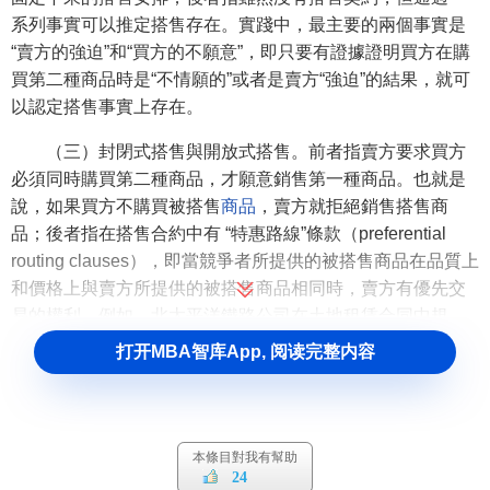
系列事實可以推定搭售存在。實踐中，最主要的兩個事實是
“賣方的強迫”和“買方的不願意”，即只要有證據證明買方在購
買第二種商品時是“不情願的”或者是賣方“強迫”的結果，就可
以認定搭售事實上存在。
（三）封閉式搭售與開放式搭售。前者指賣方要求買方
必須同時購買第二種商品，才願意銷售第一種商品。也就是
說，如果買方不購買被搭售
商品
，賣方就拒絕銷售搭售商
品；後者指在搭售合約中有 “特惠路線”條款（preferential
routing clauses），即當競爭者所提供的被搭售商品在品質上
和價格上與賣方所提供的被搭售商品相同時，賣方有優先交
易的權利。例如，北太平洋鐵路公司在土地租賃合同中規
定：當他提供的運費與那些競爭者的運費相同時，其土地的
打开MBA智库App, 阅读完整内容
承租人在運送產品時必須要通過他的鐵路線運輸。
搭售的範圍
本條目對我有幫助
搭售涉及的被搭售商品的範圍非常廣泛，除了常見的物
24