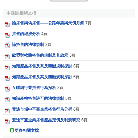
（包括有形物和無形物）外，還有以下幾種：
本條目相關文檔
（一）服務（勞務）。例如，在
歐盟委員會
1988年處理
論搭售與偽搭售——公路年票與天價月餅
7頁
的英國食糖公司案中，英國食糖公司憑藉其優勢地位，要求
購買其食糖的客戶一律要接受其提供的送貨服務，以收取
運
搭售的經濟分析
4頁
輸費
。否則，不予供應食糖。
歐盟
委員會認為，送貨服務是
論搭售的法律規制
2頁
一項獨立的和附屬的業務市場，完全可以由其他企業來承
擔。英國食糖公司將銷售食糖與提供送貨服務強行捆在一
歐盟對軟體搭售的規制及其啟示
3頁
起，剝奪了客戶自由選擇送貨商的機會，是一種濫用優勢地
知識產品搭售及其反壟斷規制探討
6頁
位的行為。
知識產品搭售及其反壟斷規制探討
6頁
（二）
信貸
（
貨幣
）。例如，在美國的一些著名汽車融
互聯網行業搭售行為探析
3頁
資案中，汽車製造商通常擁有一些財務金融公司，甚至是
銀
知識產權搭售許可的法律規制
5頁
行
。顧客在購買汽車時，通常被要求向該汽車
製造商
之附屬
金融機構，或與該汽車製造商關係良好的銀行辦理
融資
事
雙邊市場中平臺企業搭售行為分析
8頁
宜，由於這一類的搭售案件對於
市場競爭
具有相當程度之影
雙邊平臺企業搭售產品定價及利潤研究
6頁
響力，美國法學界將其稱為“全線控制契約”（full- line
forcing），當然也被認為是違法行為。
更多相關文檔