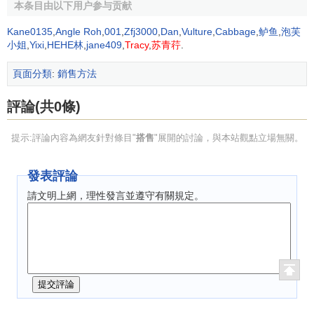
本条目由以下用户参与贡献
（三）
有價證券
。英國《法院和法律服務法（1990）》
就涉及此問題，它規定，在居民辦理私有財產
抵押
時，禁止
Kane0135
,
Angle Roh
,
001
,
Zfj3000
,
Dan
,
Vulture
,
Cabbage
,
鲈鱼
,
泡芙
服務部門搭售
保險單
。
小姐
,
Yixi
,
HEHE林
,
jane409
,
Tracy
,
苏青荇
.
頁面分類
:
銷售方法
搭售的先決條件
評論(共0條)
搭售成立的
先決條件
在於搭售商品與被搭售商品之間必
須是性質上相互獨立的並且是完全不同的商品。原則上，發
提示:評論內容為網友針對條目"
搭售
"展開的討論，與本站觀點立場無關。
生在兩個非獨立商品間的銷售行為是不符合搭售的定義的，
更談不上違法問題了。在大多數情況下，是不是兩個獨立商
發表評論
品比較容易解決。例如，左鞋與右鞋就不是一個獨立商品，
請文明上網，理性發言並遵守有關規定。
它們僅僅是獨立商品鞋子的組成部分；還比如，
汽車
是一個
商品，附在上面的汽車輪胎就不能被認為是可以與汽車相分
離的獨立商品。然而，商品之間的不同性質並不總是涇渭分
明的。在一些訴訟中，關於一種商品的性質以及這個商品是
否具有獨特的性質就有很大的爭議。
以普林西比訴
麥當勞公司
一案為例。麥當勞公司是一家