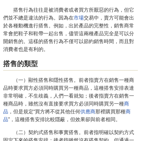
搭售行為往往是被消費者或者買方所厭惡的行為，但它
們並不總是違法的行為。因為在
市場
交易中，賣方可能會出
於各種動機進行搭售。例如，出於產品的完整性，銷售商常
常會把鞋子和鞋帶一起出售，儘管這兩種產品完全是可以分
開銷售的。這樣的搭售行為不僅可以節約銷售時間，而且對
消費者也是有利的。
搭售的類型
（一）顯性搭售和隱性搭售。前者指賣方在銷售一種商
品時要求買方必須同時購買另一種商品，這種搭售安排表達
非常明確，不生歧義，人們一看就知；後者指賣方在銷售一
種商品時，雖然沒有直接要求買方必須同時購買另一種
商
品
，但是規定“買方將不從其他任何
供應商
那裡購買那種
商
品
”，這種搭售安排比較隱蔽，但效果卻與前者相同。
（二）契約式搭售和事實搭售。前者指明確以契約方式
固定下來的搭售安排；後者指雖然沒有搭售契約，但通過一