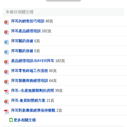
中華區集團各類職能部門共有員工約2,800人。拜耳目前
本條目相關文檔
在
大中華區
擁有18家公司，其中8家公司的生產設施現已投
拜耳的銷售技巧培訓
48頁
產，為公司涉足的所有業務領域提供支持。本地化生產在銷
售額中所占比例與日俱增。拜耳在中國的
企業社會責任
表
拜耳產品經理培訓
182頁
現：
拜耳醫葯保健
6頁
一、
全球契約
拜耳醫葯保健
6頁
拜耳不僅承諾遵守“
全球契約
”，同時也是“全球契約”創始
產品經理培訓-BAYER拜耳
182頁
人(8家德國公司和全球範圍內約50家企業)之一。公司還秉承
拜耳零售終端工作流程
65頁
“
全球契約
”的目標，鼎力支持一系列項目，其中包括：
拜耳製藥商務經理培訓
64頁
與Abrinq Foundation通力合作杜絕雇佣非法童工
拜耳--生產無菌製劑的房間
39頁
與
世界衛生組織
共同開發治療瘧疾的
新藥
拜耳-會員制營銷方案
21頁
大力支持世界衛生組織抵抗昏睡症的鬥爭
拜耳對新農業經濟保持樂觀
2頁
Libra：控制抗生素抗性擴散的拜耳全球創舉
更多相關文檔