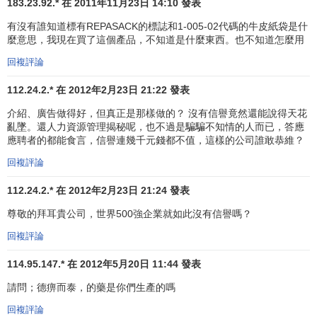
183.23.92.* 在 2011年11月23日 14:10 發表
動員參加。拜耳與這些合作學校的和諧關係還體現在員工志
願者的積極支持，他們與特奧運動員一起參與體育日、保齡
有沒有誰知道標有REPASACK的標誌和1-005-02代碼的牛皮紙袋是什
球友誼賽等活動，譜寫了關註智障人士成長的新篇章。
麼意思，我現在買了這個產品，不知道是什麼東西。也不知道怎麼用
回複評論
拜耳對特奧事業的關註還延伸到了員工雇佣方面，拜耳
北京
企業公關
傳媒部聘用了一名畢業於西城培智學校的
實習
112.24.2.* 在 2012年2月23日 21:22 發表
生
——賈思蕊。她是一名特奧運動員，也是一名亞太區“國際
介紹、廣告做得好，但真正是那樣做的？ 沒有信譽竟然還能說得天花
特奧友好使者”。
亂墜。還人力資源管理揭秘呢，也不過是騙騙不知情的人而已，答應
應聘者的都能食言，信譽連幾千元錢都不值，這樣的公司誰敢恭維？
拜耳集團發展簡史
回複評論
112.24.2.* 在 2012年2月23日 21:24 發表
1863年8月1日，商人富黎德里希·拜耳和染料專家約翰·
富黎德里希·威斯考特在巴門 (今天德國烏珀塔爾市的一部分)
尊敬的拜耳貴公司，世界500強企業就如此沒有信譽嗎？
創建了一家顏料生產企業。1865年，這兩個人購買了美國一
回複評論
家煤焦油染料廠的股份並開始了中間體的出口生意。1876
年，在莫斯科建立了一家廠。1881年7月 1日，拜耳和威斯考
114.95.147.* 在 2012年5月20日 11:44 發表
特的後代成立了一家合資企業，名叫富黎德里希·拜耳及其伙
請問；德痹而泰，的藥是你們生產的嗎
伴顏料廠股份公司。1883年，公司在法國北部富雷斯的工廠
回複評論
投入生產。