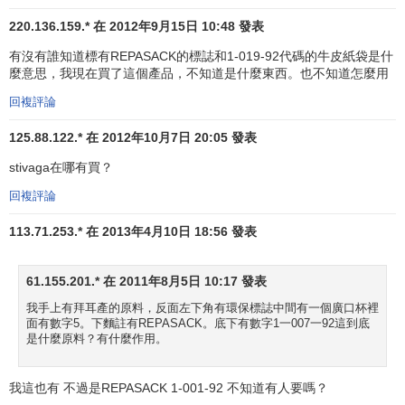
220.136.159.* 在 2012年9月15日 10:48 發表
1884年，化學家卡爾·杜伊斯堡開始了他在拜耳公司的工
有沒有誰知道標有REPASACK的標誌和1-019-92代碼的牛皮紙袋是什
作。在他的領導下，拜耳的化學家們成功地進行了開創性的
麼意思，我現在買了這個產品，不知道是什麼東西。也不知道怎麼用
發明創造。1888年，拜耳公司創建了醫葯部門。1891年，公
司在勒沃庫森購買土地，用來建造生產基地。1897年，拜耳
回複評論
公司的科學研究人員菲里克斯·豪夫曼博士成功地合成了純化
125.88.122.* 在 2012年10月7日 20:05 發表
學的、穩定的乙酰水楊酸。1899年，阿司匹靈首次進行了
商
stivaga在哪有買？
標註冊
，併成為風靡全世界的止痛藥。1912年，公司將總部
遷往勒沃庫森。
回複評論
1925年，富黎德里希·拜耳顏料廠公司與其它公司
合併
，
113.71.253.* 在 2013年4月10日 18:56 發表
成立顏料工業股份公司工業集團。勒沃庫森成為工業集團下
萊茵地區聯合企業的主要生產中心。二次世界大戰後盟軍查
61.155.201.* 在 2011年8月5日 10:17 發表
封了顏料工業股份公司工業集團，以後又將該企業拆散。
我手上有拜耳產的原料，反面左下角有環保標誌中間有一個廣口杯裡
1951年，拜耳顏料廠股份公司重新成立。 1972年，公司更名
面有數字5。下麵註有REPASACK。底下有數字1一007一92這到底
是什麼原料？有什麼作用。
為拜耳德國股份有限公司，並迅速向國際化學和醫葯集團發
展。1973年，布隆斯布特爾生產基地破土動工。德國蒙海姆
農作物保護中心的
奠基儀式
在1979年舉行。1986年，拜耳從
我這也有 不過是REPASACK 1-001-92 不知道有人要嗎？