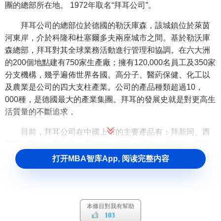
團的總部所在地。 1972年取名“拜耳公司”。
拜耳公司的總部位於德國的勒沃庫森，該城鎮位於萊茵
河東岸，介於科隆和杜塞爾多夫兩座城市之間。基於勒沃庫
森總部，拜耳對其全球業務活動進行管理和協調。在六大洲
的200個地點建有750家生產廠；擁有120,000名員工及350家
分支機構，幾乎遍佈世界各國。高分子、醫葯保健、化工以
及農業是公司的四大支柱產業。公司的產品種類超過10，
000種，是德國最大的產業集團。拜耳的發展史就是對更高生
活質量的不斷追求，
目前，拜耳公司在中國上市的主要產品有：拜新同、西
普樂、美克、拜唐蘋、尼膜同、優妥、優邁、特斯樂、拜斯
明-25等。
打开MBA智库App, 阅读完整内容
拜耳大中華區集團主要面向香港、臺灣和中國大陸市場
開展運營。拜耳集團大中華區由管理控股公司領導，下設子
集團與合資生產企業在其戰略引導下開展獨立運營。
大中華
本條目對我有幫助
區
集團由拜耳
大中華區
集團總裁——戴慕博士領導。
103