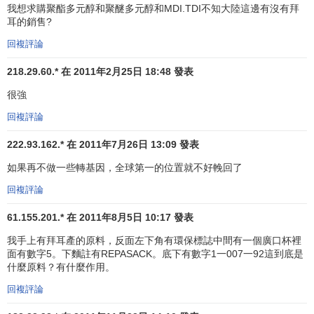
我想求購聚酯多元醇和聚醚多元醇和MDI.TDI不知大陸這邊有沒有拜
特使與來自全球11個國家的特使對拜耳進行了為期一周的實
耳的銷售?
地考察訪問，在那裡他們瞭解到有關工業部門、城市乃至國
家的環境保護與可持續發展的各種情況。
回複評論
218.29.60.* 在 2011年2月25日 18:48 發表
在2004年舉辦的地方活動中，前任和現任拜耳青年環境
特使在上海金山南部地區開展了河水清理和水質分析活動，
很強
該活動與當地的系列公眾活動一起圓滿結束，起到了提高環
回複評論
境意識的效果。特使們還在幼兒園開展了
環境教育
活動，其
中一名特使還在杭州組織了冬季生態營活動。
222.93.162.* 在 2011年7月26日 13:09 發表
如果再不做一些轉基因，全球第一的位置就不好輓回了
四、特奧會
回複評論
拜耳結緣特奧會是從參與國際特奧東亞區的“同特奧學校
61.155.201.* 在 2011年8月5日 10:17 發表
手拉手活動”開始的。目前拜耳正與特奧會組織開展合作，為
中國的智障人士提供幫助。
我手上有拜耳產的原料，反面左下角有環保標誌中間有一個廣口杯裡
面有數字5。下麵註有REPASACK。底下有數字1一007一92這到底是
在這項活動中，拜耳對北京西城培智學校、崇文培智學
什麼原料？有什麼作用。
校和上海的上南輔讀學校3所特殊教育學校提供支持和資助。
回複評論
這些學校在中國特奧事業中走在前列，每屆特奧會都會派運