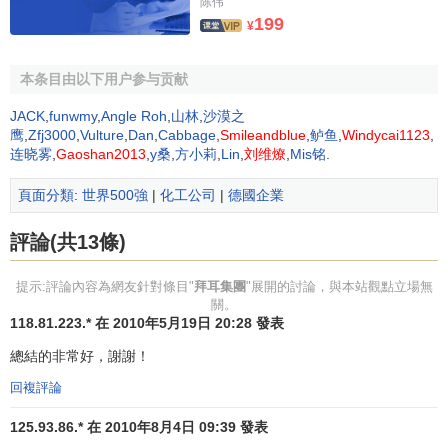
陈伟
尿病、高血壓和心腦血管疾病等)都將納入該項目之中。
199
¥
三、青年環保項目
本条目由以下用户参与贡献
作為聯合國環境規劃署的合作伙伴，拜耳組織並支持了
JACK
,
funwmy
,
Angle Roh
,
山林
,
沙漠之
一系列旨在加強年輕人環境意識、加深對環境瞭解的特定項
鹰
,
Zfj3000
,
Vulture
,
Dan
,
Cabbage
,
Smileandblue
,
鲈鱼
,
Windycai1123
,
目。
连晓雾
,
Gaoshan2013
,
y桑
,
方小莉
,
Lin
,
刘维燎
,
Mis铭
.
迄今為止，拜耳青少年環境特使項目在中國已有3年的歷
頁面分類
:
世界500強
|
化工公司
|
德國企業
史。該項目鼓勵全中國的學生積极參与。同樣，今年將會有
評論(共13條)
15名學生將被選出參加生態營等環境活動，並由獨立的評審
團從中選出4名青年代表中國前往位於德國勒沃庫森的拜耳總
提示:評論內容為網友針對條目"
拜耳集團
"展開的討論，與本站觀點立場無
部進行免費實地考察，並參加於2005年11月舉辦的“拜耳國際
關。
青少年環境日”活動。
118.81.223.* 在 2010年5月19日 20:28 發表
總結的非常好，謝謝！
拜耳和上海市環境保護宣傳教育中心於2003年在上海、
杭州和蘇州等地成功舉辦了該項活動，2004年又將活動範圍
回複評論
擴展至北京和天津。目前已有30名學生成為青年特使，其中
125.93.86.* 在 2010年8月4日 09:39 發表
11名學生出國參加了由拜耳贊助的活動。2004年，6名中國