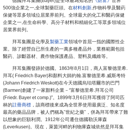
德國拜耳集團(Bayer)是全球最為知名的
《財富》
世界
500強企業之一,全球製藥巨頭。在
材料創新
,作物科學及醫葯
保健等眾多領域位居業界前列。全球最大的化工和醫葯保健
企業之一,在生命科學、高分子材料和精細化工等眾多領域位
居業界前列。
拜耳集團是化學及
製藥工業
領域中首屈一指的國際性企
業。除了經營自已所生產的一萬多種產品外，業務範圍包括
醫葯、診斷器材、農作物保護產品、塑料及纖維等。
拜耳集團發跡於德國。1863年8月1日，商人富黎德里希.
拜耳( Friedrich Bayer)和顏料大師約翰.富黎德里希.威斯考特
(Johann Friedrich Weskott)在今天德國烏珀塔爾市的巴門
(Barmen)創建了一家顏料企業－“富黎德里希.拜耳公司
(Friedr. Bayer et comp.)”。1899年3月6日拜耳獲得了阿司匹
林的
註冊商標
，該商標後來成為全世界使用最廣泛、知名度
最高的藥品品牌，被人們稱為"世紀之藥"，併為拜耳帶來了難
以想象的巨額利潤。1912年公司遷住德國勒沃庫森
(Leverkusen)。現在，萊茵河畔的利物庫森城依然是拜耳集