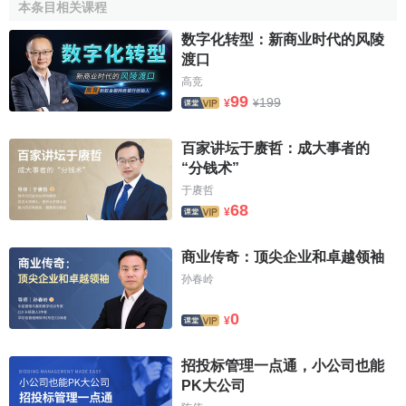
本条目相关课程
Agrovida：改善南美地區農場工人和小農場主的工作條
件
数字化转型：新商业时代的风陵
渡口
與
聯合國環境規劃署
合作
高竞
99
199
¥
¥
拜耳——
聯合國環境規劃署
環境論壇
二、公共健康和艾滋病病毒/艾滋病
百家讲坛于赓哲：成大事者的
“分钱术”
拜耳中國高度重視促進
公共健康
，並積极參与抵抗艾滋
于赓哲
病病毒/艾滋病的活動。除生產大量醫葯保健產品以預防、診
68
¥
斷和治療人類和動物疾病之外，還積極支持社會應對公共健
康的問題。
商业传奇：顶尖企业和卓越领袖
孙春岭
拜耳集團的此類工作中最重要的當屬“清華—拜耳公共健
康與艾滋病媒體研究室”計劃。該項目於2004年年末正式啟
0
¥
動，鼓勵和培訓媒體從業人員報道中國艾滋病病毒/艾滋病、
其他慢性疾病和
醫療保健
相關事宜，從而創造一個全國性醫
招投标管理一点通，小公司也能
葯保健報告的平臺。今後，該
項目
還將得到進一步擴展，那
PK大公司
些亟需廣泛關註、認可並加以解決的其它公共健康問題(如糖