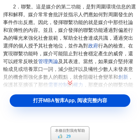
2．聯繫。這是媒介的第二功能，是對周圍環境信息的選
擇和解釋。媒介常常會批評並指示人們應如何對周圍發生的
事件作出反應。因此，發揮聯繫功能的就是媒介中那些社論
和宣傳性的內容。並且，媒介發揮的聯繫功能通過對偏差行
為的曝光來強化社會規範，幫助全社會達成共識，通過突出
選擇的個人授予其社會地位，並作為對
政府
行為的檢查。在
實現聯繫功能時，媒介可能阻止對社會穩定產生的威脅，還
可以經常反映並
管理
輿論
及其表達。當然，如果媒介堅持灌
輸成見或培養眾口一詞，減少批評以及犧牲少數人未發表意
見的機會而強化多數人的觀點，就會阻礙社會變革和
創新
，
保護甚至擴張了那些
需要
控制
的
權力
，那麼媒介的聯繫功能
也會變成功能障礙，如
假事件
。
打开MBA智库App, 阅读完整内容
3．傳承社會文化。這是媒介的第三功能，媒介將
信息
、
價值觀
和規範一代代地在社會成員中傳遞下去。通過這種方
式，傳承文化的功能，使社會在擴展共同經驗的基礎上更加
緊密地凝聚起來。媒介發揮傳承
文化
的功能，使個人在開始
本條目對我有幫助
正規的
學校教育
之前以及學校教育結束以後都能通過持續的
29