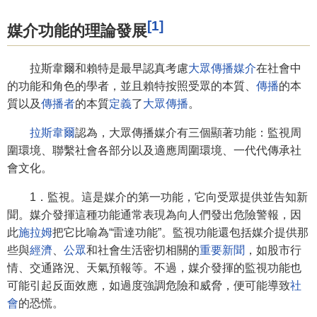
[1]
媒介功能的理論發展
拉斯韋爾和賴特是最早認真考慮
大眾傳播媒介
在社會中
的功能和角色的學者，並且賴特按照受眾的本質、
傳播
的本
質以及
傳播者
的本質
定義
了
大眾傳播
。
拉斯韋爾
認為，大眾傳播媒介有三個顯著功能：監視周
圍環境、聯繫社會各部分以及適應周圍環境、一代代傳承社
會文化。
1．監視。這是媒介的第一功能，它向受眾提供並告知新
聞。媒介發揮這種功能通常表現為向人們發出危險警報，因
此
施拉姆
把它比喻為“雷達功能”。監視功能還包括媒介提供那
些與
經濟
、
公眾
和社會生活密切相關的
重要新聞
，如股市行
情、交通路況、天氣預報等。不過，媒介發揮的監視功能也
可能引起反面效應，如過度強調危險和威脅，便可能導致
社
會
的恐慌。