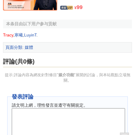
99
至都不瞭解自己的病端。對於該功能的批判，在今天仍有意
¥
義。
本条目由以下用户参与贡献
參考文獻
Tracy
,
寒曦
,
LuyinT
.
↑
張昆：《大眾媒介的政治社會化功能》，武漢大學
頁面分類
:
媒體
出版社，2003
評論(共0條)
提示:評論內容為網友針對條目"
媒介功能
"展開的討論，與本站觀點立場無
關。
發表評論
請文明上網，理性發言並遵守有關規定。