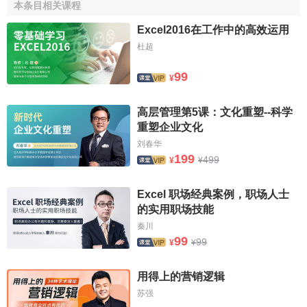
本条目相关课程
1．授予地位。授予地位指媒介通過
新聞報道
等多種形
式，能夠授予個人、團體、
社會問題
以及社會運動以顯赫地
Excel2016在工作中的高效运用
位，即抬高其身價、擴大其
知名度
。這也是政界領袖、
企業
杜超
界人士及影視界人士樂此不疲的原因。該功能能夠促成
社會
99
組織
和個人日益自覺的社會行為，因此，從事“
公眾關係
”的人
¥
越來越多，並且到達了很高的
職業化
水平。
高层管理第5课：文化重塑--科学
2．促進社會準則的實行。這一功能主要指媒介可以通過
重塑企业文化
揭露某些背離公共道德的
行為
，以發起有組織的社會行動。
刘春华
這樣，可以迫使公眾採取一定的行動去反對他們曾經私下予
199
499
¥
¥
以容忍的偏向，彌合“個人態度”和“公共道德”之間的差距。大
眾媒介之所以具有這種功能，就在於其本身具有公開性和社
Excel 职场经典案例，职场人士
會性的特性。
的实用职场技能
秦川
3．麻醉精神。麻醉精神指
公眾
與
媒介接觸
時耗費太多時
99
99
¥
¥
間，從而越來越疏於行動但又誤以為參與了社會行動。該功
能體現在兩方面：一是讓人沉醉於虛幻滿足之中，二是由此
用得上的营销逻辑
剝奪了人的行動能力。就此，拉扎斯菲爾德和
默頓
認為，
大
苏强
眾媒介
是最高尚、最有效的一種社會麻醉品，中毒的受眾甚