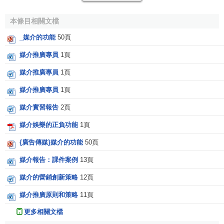
社會化過程融入社會之中。正因為媒介提供給個人一個使其
認同的社會，因而減少了個人對社會的疏離感和漂泊無定的
本條目相關文檔
感覺
。不過，有人認為，媒介的非個人化特征，造成了社會
_媒介的功能
50頁
中人的個性喪失，減少了社會中亞文化群的多樣化，使社會
媒介推廣專員
1頁
文化過分
趨同
，造成了
大眾社會
。
媒介推廣專員
1頁
賴特在拉斯韋爾的基礎上，補充了媒介的第四種功能
——
娛樂
。該功能的目的在於調節身心，給人們提供喘息的
媒介推廣專員
1頁
機會和輕鬆的時間。賴特認為，娛樂功能是媒介功能中最為
媒介實習報告
2頁
重要的一種功能，當然，也是最為
受眾
所賞識的功能。然
媒介娛樂的正負功能
1頁
而，也有人認為，媒介鼓勵人們逃避現實，毀壞了藝術，降
低了大眾品位，妨礙了人們對真正藝術的欣賞。在當代社
{廣告傳媒}媒介的功能
50頁
會，媒介的這一功能表現得越來越突出。
媒介報告：課件案例
13頁
除了拉斯韋爾提出、賴特補充的媒介四大功能外，另一
媒介的營銷創新策略
12頁
位傳播學者
拉扎斯菲爾德
和社會學家默頓指出媒介另外具有
媒介推廣原則和策略
11頁
三種功能：授予地位、促進社會規範的實行和麻醉精神。其
中前兩種是正功能，後一種是負功能。
更多相關文檔