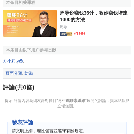
膠纖維的吸濕性為12％～14％，僅次於羊毛，而優於棉，大
本条目相关课程
大超過了
合成纖維
，是所有化學纖維中吸濕性最高的一種。
周导说赚钱36计，教你赚钱增速
粘膠纖維織物吸濕、透氣性優良，具有更好的穿著舒適性和
1000的方法
衛生性。粘膠纖維優良的吸濕|生還能減少或消除纖維和織物
周导
在加工過程和服用過程因摩擦而產生的靜電，因而具有良好
199
¥
的紡織加工性和服用性能。與合成纖維混紡可以
改善
混紡纖
維的可紡性，利於紡織加工。
本条目由以下用户参与贡献
(2)染色性優良。粘膠纖維和棉相似，能用
直接染料
、
硫
方小莉
,
y桑
.
化染料
、
活性染料
以及其他多種染料染色，色譜齊全，染色
牢固，色澤鮮艷。
頁面分類
:
紡織
(3)耐熱性良好。粘膠纖維具有較高的耐熱性，且優於
評論(共0條)
棉。因纖維素沒有熱塑性，當溫度升高時，不變軟，不粘
連。當溫度為100℃以下時，纖維強度不隨溫度的升高而降
提示:評論內容為網友針對條目"
再生纖維素纖維
"展開的討論，與本站觀點
立場無關。
低。
(4)纖維大分子上的羥基易於發生多種化學反應，因此可
發表評論
通過接枝等方法，對纖維進行改性，提高纖維的性能，並生
請文明上網，理性發言並遵守有關規定。