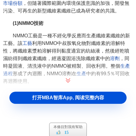
市場份額
，但隨著國際範圍內環境保護意識的加強，開發無
污染、可再生的新型纖維素纖維已成為研究者的共識。
(1)NMMO技術
NMMO工藝是一種不經化學反應而生產纖維素纖維的新
工藝。該
工藝
利用NMMO中叔胺氧化物對纖維素的溶解特
性，將纖維素漿粕溶解得到黏度適宜的紡絲液，然後經乾噴
濕紡得到纖維素纖維，經過凝固浴洗除纖維素中的
溶劑
，同
時凝固液、清洗液中的NMMO被精製、回收利用。整個
生產
過程
形成了內迴圈，NMMO溶劑在
生產
中約有99.5％可回收
再迴圈使用。
NMMO技術於20世紀70年代由德國Enka公司開發，德國
打开MBA智库App, 阅读完整内容
AkzoNobel公司1978年取得了
專利
，1994年在德國建立了年
產100t的
長絲
中試工廠。德國TITK也開發了自己生產Lyocell
技術，並建立了試驗工廠。2006年，主要從事Lyocell纖維工
業化的大公司Lenzing公司已發展到15萬噸/年的
產能
。
本條目對我有幫助
15