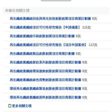
(2)纖維素氨基甲酸酯
20世紀80年代，芬蘭NestedOy的研究小組發明瞭用液氨
本條目相關文檔
製備纖維素氨基甲酸酯從而製備Cellca纖維素纖維的
技術
。
再生纖維素纖維回收與再生技術創新創業項目商業計劃書
9頁
纖維素氨基甲酸酯是代替黏膠生產工藝中纖維素磺酸酯的潛
再生纖維素纖維項目可行性研究報告【申請備案】
115頁
在
中間產品
。將乾態的纖維素氨基甲酸酯直接溶入氫氧化鈉
溶液中，形成紡絲所需的纖維素氨基甲酸酯溶液，並將其移
再生纖維素纖維印刷創新創業項目商業計劃書
9頁
人置於低溫純凈水中的滲透袋中滲透，去除部分氫氧化鈉，
再生纖維素纖維項目可行性研究報告【項目申請案例】
112頁
得到紡絲所需的纖維素氨基甲酸酯／氫氧化鈉的紡絲溶液。
再生纖維素纖維製品創新創業項目商業計劃書
9頁
在低溫保護下，該溶液通過過濾、直空脫泡後在氮氣打壓及
計量泵抽吸作用下，由噴絲口噴出，進入酸凝固中沉澱出纖
再生纖維素纖維家紡系列創新創業項目商業計劃書
9頁
維素氨基甲酸酯纖維，並立刻在水洗浴中進行機械拉伸，同
再生纖維素纖維環保服飾創新創業項目商業計劃書
9頁
時進入高溫稀鹼浴中再生，從而獲得纖維素氨基甲酸酯纖
維。
再生纖維素纖維綠色溶劑創新創業項目商業計劃書
9頁
環保再生纖維素纖維製造創新創業項目商業計劃書
9頁
[3]
再生纖維素纖維的性能優點
環保再生纖維素纖維面料創新創業項目商業計劃書
9頁
(1)吸濕性優良。在標準狀態下(20℃，R．H．65％)，粘
更多相關文檔