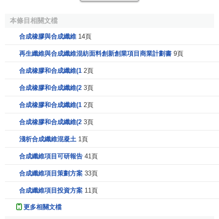
1999年年底，美國的北美DSM化學品公(DSM
本條目相關文檔
Chemicals North America)和聯合信號(Allied Signal)公司合
合成橡膠與合成纖維
14頁
資在佐治亞州的Augusta建立了一家名為萬年青尼龍回收公司
(Evergreen Nylon Recycling LLC)。這家利用
專利技術
回收
再生纖維與合成纖維混紡面料創新創業項目商業計劃書
9頁
尼龍的公司每年能夠處理9萬噸廢棄尼龍6地毯，約占美國廢
合成橡膠和合成纖維(1
2頁
棄尼龍6地毯總量的20％，占廢棄地毯總量的2％。這家
公司
利用廢棄尼龍6地毯作原料，每年將生產4.5萬噸己內酰胺，
合成橡膠和合成纖維(2
3頁
所
生產
的己內酰胺具有與新生產的己內酰胺相同的性能。
合成橡膠和合成纖維(1
2頁
(二)再生滌綸的生產與利用
合成橡膠和合成纖維(2
3頁
淺析合成纖維混凝土
1頁
聚酯類廢料再生回收法主要有化學回收和物理回收法。
化學回收法是用甲醇、乙二醇或水將聚酯廢料解聚成為低分
合成纖維項目可研報告
41頁
子物，如對苯二甲酸、乙二醇和聚酯單體，這些解聚產物經
合成纖維項目策劃方案
33頁
純化後可重新用作聚酯生產的原料，也可以製成熱熔膠和不
飽和聚酯樹脂。物理回收法是目前常用的方法，最典型的有
合成纖維項目投資方案
11頁
冷相造粒法、摩擦造粒法、熔融造粒法、直接紡絲法等。
更多相關文檔