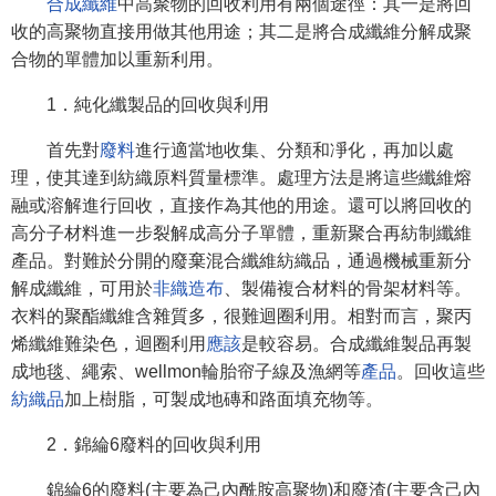
合成纖維
中高聚物的回收利用有兩個途徑：其一是將回
收的高聚物直接用做其他用途；其二是將合成纖維分解成聚
合物的單體加以重新利用。
1．純化纖製品的回收與利用
首先對
廢料
進行適當地收集、分類和凈化，再加以處
理，使其達到紡織原料質量標準。處理方法是將這些纖維熔
融或溶解進行回收，直接作為其他的用途。還可以將回收的
高分子材料進一步裂解成高分子單體，重新聚合再紡制纖維
產品。對難於分開的廢棄混合纖維紡織品，通過機械重新分
解成纖維，可用於
非織造布
、製備複合材料的骨架材料等。
衣料的聚酯纖維含雜質多，很難迴圈利用。相對而言，聚丙
烯纖維難染色，迴圈利用
應該
是較容易。合成纖維製品再製
成地毯、繩索、wellmon輪胎帘子線及漁網等
產品
。回收這些
紡織品
加上樹脂，可製成地磚和路面填充物等。
2．錦綸6廢料的回收與利用
錦綸6的廢料(主要為己內酰胺高聚物)和廢渣(主要含己內