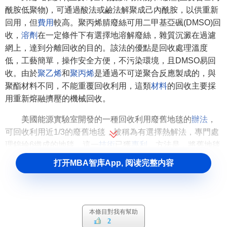
酰胺低聚物)，可通過酸法或鹼法解聚成己內酰胺，以供重新
回用，但
費用
較高。聚丙烯腈廢絲可用二甲基亞碸(DMSO)回
收，
溶劑
在一定條件下有選擇地溶解廢絲，雜質沉澱在過濾
網上，達到分離回收的目的。該法的優點是回收處理溫度
低，工藝簡單，操作安全方便，不污染環境，且DMSO易回
收。由於
聚乙烯
和
聚丙烯
是通過不可逆聚合反應製成的，與
聚酯材料不同，不能重覆回收利用，這類
材料
的回收主要採
用重新熔融擠壓的機械回收。
美國能源實驗室開發的一種回收利用廢舊地毯的
辦法
，
可回收利用近1/3的廢舊地毯，被稱為有選擇熱解法，專門處
理錦綸6織成的地毯，這一
技術
已獲
專利
。方法是，將舊地毯
剁成一英寸見方的小塊，放人反應器中與一種專用的催化劑
打开MBA智库App, 阅读完整内容
混合併加熱，地毯受熱蒸發，排出己內酰胺剩餘物質進入第
二個反應器，在此反應器中催化劑得到回收利用，廢物通過
燃燒處理，同時為此
工序
提供了燃料。這種技術生產出來的
己內酰胺成本低於以苯為原料生產成本的1／2，並且消耗的
本條目對我有幫助
能量也只有後者的1/3。
2