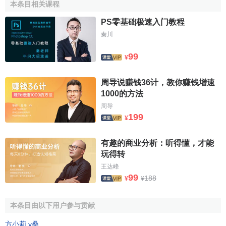
再生滌綸的生產用聚對苯二甲酸乙二酯(簡稱PET)作為原
本条目相关课程
材料，可從聚酯瓶中回收聚酯，將廢棄的塑料、軟飲料瓶再
PS零基础极速入门教程
生為可利用的
紡織纖維
，稱為PCR(Post—Con—
秦川
sumerRecyled)纖維，表示再加工之前，曾被
消費者
使用並丟
棄。PCR纖維可純紡。或與各種比例的滌綸混紡，其織物從
99
¥
手感、外觀到
內在質量
同純滌綸織物非常接近，甚至很難區
分，因此PCR纖維也稱為再生滌綸。這種再生迴圈利用，既
周导说赚钱36计，教你赚钱增速
有利於生態環境，又節約
資源
。
1000的方法
周导
再生滌綸的
生產過程
，首先對回收廢棄的塑料瓶顏色分
199
¥
類、消毒、切碎成小細片，再將小細片溶化後拉伸成
長絲
、
放在熱水中軟化後，經過牽伸、卷曲、烘乾，最後切斷成
短
有趣的商业分析：听得懂，才能
纖維
，基本上同滌綸的生產過程一樣。美國一公司用塑料蘇
玩得转
打水瓶生產聚酯纖維，成為國際上著名的“Fortrel生態纖維”，
王达峰
用來製作外衣和運動衣等。
99
188
¥
¥
再生滌綸及其混紡紗，可製成平紋機織物和各種新穎織
本条目由以下用户参与贡献
物，如行李布、包皮布、外衣、泳衣、滑雪衣、針織圓領衫
等。
方小莉
,
y桑
.