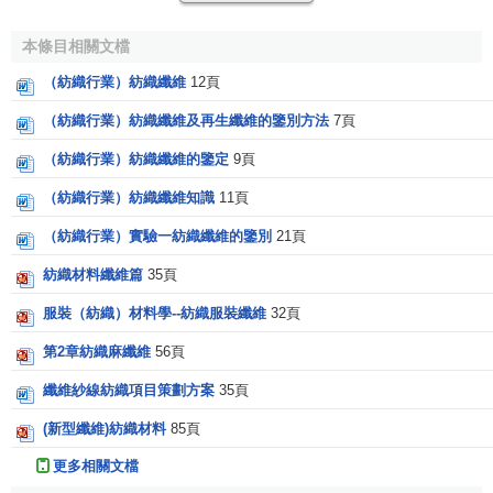
1．強力
本條目相關文檔
紡織纖維拉伸到斷裂時所能承受的最大拉伸力稱為拉伸
（紡織行業）紡織纖維
12頁
斷裂強力，簡稱強力，符號為F。強力的法定單位為牛(N)，
紡織纖維常用釐牛(cN)表示。
（紡織行業）紡織纖維及再生纖維的鑒別方法
7頁
2．強度
（紡織行業）紡織纖維的鑒定
9頁
（紡織行業）紡織纖維知識
11頁
強力與纖維截面積之比稱為拉伸斷裂強度，簡稱強度，
符號為
σ
。強度的法定單位為N/m2(或Pa)，紡織纖維常用
（紡織行業）實驗一紡織纖維的鑒別
21頁
b
N/mm2(或MPa)。
紡織材料纖維篇
35頁
3．比強度
服裝（紡織）材料學--紡織服裝纖維
32頁
第2章紡織麻纖維
56頁
強力與線密度之比稱為比強度，符號為
σ
。比強度的法
b
d
定單位為N/tex，紡織纖維常用cN/tex。習慣上，有時將比強
纖維紗線紡織項目策劃方案
35頁
度也稱為強度。
(新型纖維)紡織材料
85頁
4．斷裂伸長率
更多相關文檔