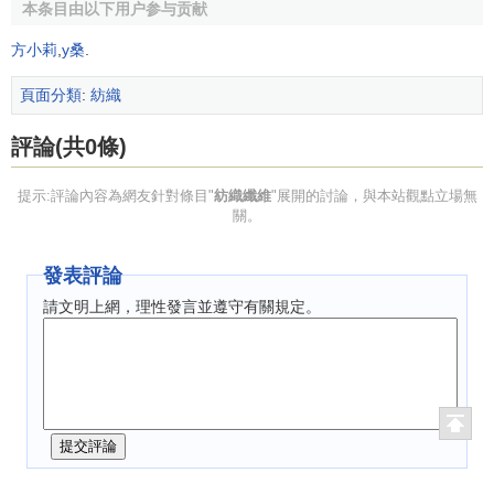
斷裂伸長率是衡量纖維變形能力的指標。紡織纖維拉伸
本条目由以下用户参与贡献
到斷裂時的伸長量對纖維原有長度的百分率稱為斷裂伸長
方小莉
,
y桑
.
率。
頁面分類
:
紡織
5．彈性
評論(共0條)
紡織纖維及其製品在
加工
和使用過程中都要承受外力的
作用，並且產生相應的形變。當外力去除後，纖維的一部分
提示:評論內容為網友針對條目"
紡織纖維
"展開的討論，與本站觀點立場無
形變可以回覆，而另一部分形變則不會回覆。
纖維的彈性
就
關。
是指纖維從形變中回覆原狀的
能力
。
發表評論
6．彈性回覆率
請文明上網，理性發言並遵守有關規定。
彈性回覆率是衡量纖維變形回覆能力的指標。紡織纖維
拉伸變形而伸長(未斷裂)，除去外力後，纖維因彈性而自然回
縮。回縮量對原伸長量的百分率稱為彈性回覆率。
(四)纖維的吸濕性
紡織纖維在空氣中吸收或放出水蒸氣的能力稱為吸濕