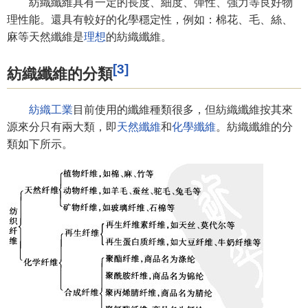
紡織纖維具有一定的長度、細度、彈性、強力等良好物
理性能。還具有較好的化學穩定性，例如：棉花、毛、絲、
麻等天然纖維是
理想
的紡織纖維。
[3]
紡織纖維的分類
紡織工業
目前使用的纖維種類很多，但紡織纖維按其來
源來分只有兩大類，即
天然纖維
和
化學纖維
。紡織纖維的分
類如下所示。