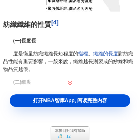
[4]
紡織纖維的性質
(一)長度長
度是衡量紡織纖維長短程度的
指標
。
纖維的長度
對紡織
品性能有重要影響，一般來說，纖維越長則製成的紗線和織
物品質越優。
(二)細度
表示纖維細度單位的有線密度、纖度和支數等，它們都
打开MBA智库App, 阅读完整内容
是衡量紡織纖維粗細程度的指標。線密度、纖度為定長制，
其值越大，纖維越粗；支數為定重製，其值越大，纖維越
細。
本條目對我有幫助
(三)機械性質
12