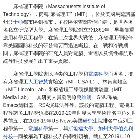
麻省理工學院（Massachusetts Institute of
Technology），簡稱“麻省理工”（MIT），位於美國馬薩諸塞
州
波士頓
都市區劍橋市，主校區依查爾斯河而建，是世界著
名私立研究型大學。麻省理工學院創立於1861年，早期側重
應用科學及工程學，在第二次世界大戰後，麻省理工學院倚
靠美國國防科技的研發需要而迅速崛起。在二戰和冷戰期
間，麻省理工學院的研究人員對電腦、雷達以及慣性導航系
統等科技發展作出了重要貢獻。
麻省理工學院素以頂尖的工程學和
電腦科學
而著名，擁
有麻省理工
人工智慧
實驗室（MIT CSAIL）、林肯實驗室
（MIT Lincoln Lab）和麻省理工學院媒體實驗室（MIT
Media Lab），其研究人員發明瞭
萬維網
、GNU系統、
Emacs編輯器、RSA演算法等等。該校的電腦工程、電機工
程等諸多工程學領域在2019-20年世界大學學術排名中位列世
界前五，在2018-19年US News美國
研究生
院排名中位列工
程學第一、
電腦科學
第一，與
斯坦福大學
、
加州大學伯克利
分校
一同被稱為工程科技界的學術領袖。截止至2019年10