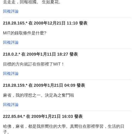
去走走，回報祖國。 生如夏花。
室、工廠和電腦資源進行教學，讓本科生從事研究活動。MIT
是第一所制定"大學生研究計劃"的大學。1957年，發明偏振
回複評論
片照相機的埃德溫·H·蘭德在MIT的講座―《偉大之產生》對
218.28.165.* 在 2008年12月21日 11:10 發表
MIT的教學思想產生了很大的影響。他認為，標準的大學考試
MIT的錄取條件是什麼?
和評分制度只能壓抑學生成為偉大人物的潛力，學生不應被
看作是不成熟的孩子，應被教授們當作年輕的同事，並應及
回複評論
時給他們以從事獨立的、有激勵性的科研的機會。為此，幾
218.0.2.* 在 2009年1月11日 18:27 發表
年後他專門設立了一項給MIT使用的托管基金，用來從事具有
特別重要意義的工作。因而1969年MIT制定了“大學生研究機
目標的方向就訂在你那裡了MIT！
會計劃（UROP）”，它給本科生提供廣闊的、開放的、作為
回複評論
教師的初級同事參與研究的工作。它是以研究為基礎的本科
218.28.159.* 在 2009年1月21日 04:09 發表
生同教師進行智力協作的計劃。UROP現在仍是全美大學中
最大和最廣泛的計劃，沒有其他哪所大學在這方面能與之比
麻省，我的理想之一。決定為之奮鬥啦
肩。
回複評論
企業家式的精神
222.85.84.* 在 2009年1月21日 16:03 發表
哈佛，麻省，都是我所嚮往的大學。真嚮往在那裡學習，生活的日
企業家是美國經濟改革的驅動力，他們把新的思想、方
子。