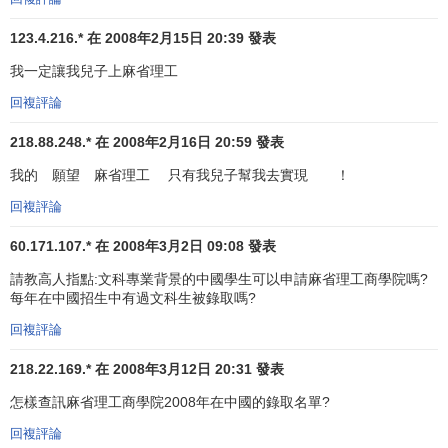
還聘請了一些有創新意識的教授，如埃利奧特、愛德華·C·皮
123.4.216.* 在 2008年2月15日 20:39 發表
克林，他們帶來了新的
教學方法
和模式。正是學院的辦學宗
我一定讓我兒子上麻省理工
旨和這些革新者使MIT成為埋葬僵死學術的一座“墳墓”，也成
為新思想、新方法和新活力的源泉。這從學生的評價中也可
回複評論
見端倪：這裡的教學方法對我們學生來說都是新穎的；我們
218.88.248.* 在 2008年2月16日 20:59 發表
告別了舊的、囫圇吞棗式的學習方法；我們感到老師是通過
讓我們與大自然的直接接觸去認識它，而數學、語言和歷史
我的 願望 麻省理工 只有我兒子幫我去實現 ！
則是達到這一目的的手段。社會所要求的知識越來越多，MIT
回複評論
的教育重點也時刻在變，但“有用”始終是MIT的核心。也正是
60.171.107.* 在 2008年3月2日 09:08 發表
這一價值觀使MIT把重心放在有利於促進科技發展的領域。
請教高人指點:文科專業背景的中國學生可以申請麻省理工商學院嗎?
社會責任感
每年在中國招生中有過文科生被錄取嗎?
回複評論
社會責任感：為社會的利益而發現和應用知識是MIT的中
心使命。1873年以前，
機械工程
一直是MIT的第一專業，之
218.22.169.* 在 2008年3月12日 20:31 發表
後與土木工程易位。這是因為當時美國有成千上萬英里的鐵
怎樣查訊麻省理工商學院2008年在中國的錄取名單?
路需要鋪設，還要開鑿隧道、修築橋梁、興建公共設施，這
回複評論
都需要大批訓練有素的工程技術人員。此外，在一戰期間，