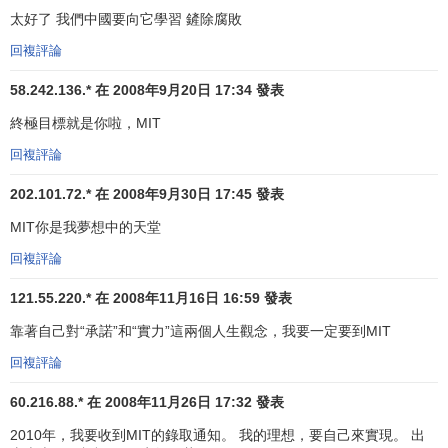
力和有效地參與集體文化。因而一種整合的教育計劃仍是MIT
太好了 我們中國要向它學習 鏟除腐敗
本科教育的原則。在MIT，“越少是越多”指導著本科生課程的
回複評論
設置，給予學生基礎知識以幫助他們進行終身的
自我教育
。
更好地學習和掌握有限的基本概念與專業主題比掌握一堆事
58.242.136.* 在 2008年9月20日 17:34 發表
實更有助於培養未來的專家。儘管內、外部的壓力要求MIT拓
終極目標就是你啦，MIT
寬課程，但MIT仍強調基本原理，不增加課程量。與此同時，
回複評論
MIT對整體課程也不斷地進行評定和修改，而不是僅僅增加需
要的零散飯。
202.101.72.* 在 2008年9月30日 17:45 發表
MIT你是我夢想中的天堂
麻省理工學院特色
回複評論
大學生科研機會規劃（UROP）
121.55.220.* 在 2008年11月16日 16:59 發表
靠著自己對“承諾”和“實力”這兩個人生觀念，我要一定要到MIT
MIT作為一所新型大學於1865年建立時就既重視基礎理
論知識又強調實際的操作能力。首任院長羅傑斯認為，學生
回複評論
應當從實在的數據中瞭解具體的結論。“通過實驗進行教學”是
60.216.88.* 在 2008年11月26日 17:32 發表
羅傑斯的教育信條。他強調積極主動的學習，讓學生尋找新
的信息，因而把個人的經驗轉化成知識。MIT強調利用實驗
2010年，我要收到MIT的錄取通知。 我的理想，要自己來實現。 出