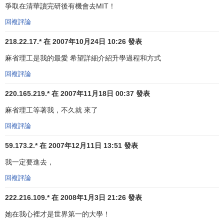
爭取在清華讀完研後有機會去MIT！
精兼取，教學與實驗並重的辦學方針來實現的。
回複評論
MIT是一個令人激動的地方。學生之所以報考，是因為它
除了擁有最好的自然科學分院、工程分院和管理分院外，還
218.22.17.* 在 2007年10月24日 10:26 發表
擁有一流的建築與規劃分院、人文科學和社會科學分院；是
麻省理工是我的最愛 希望詳細介紹升學過程和方式
因為它擁有學生所需要的學位計劃和課程，是因為學生們甚
回複評論
至新生都可以聆聽到
諾貝爾獎
得主的教誨，是因為學校會給
學生無數的良機，讓學生與世界上著名的科學家共同研究。
220.165.219.* 在 2007年11月18日 00:37 發表
學生和教授間的關係很親密，在教授與高才生之間培養了一
麻省理工等著我，不久就 來了
種良好的合作精神。學生們在MIT可以同與他們相似的人——
回複評論
科學和數學方面的佼佼者、傑出的音樂家、運動員、企業家
和團體領導者共同生活和學習。MIT能為學生提供以分期付款
59.173.2.* 在 2007年12月11日 13:51 發表
的方式償還的資助。但“MIT並不是只要用功的學生就能念的
我一定要進去，
學校”，它有高度的科學傾向和嚴格的必修科目：所有學生要
在一年之內修完
微積分
和物理，一個學期之內修完生物和化
回複評論
學；二年級時，學生要求在各自不同的學科領域修完3種課
222.216.109.* 在 2008年1月3日 21:26 發表
程，同時要取得實驗方面的成績；為保證MIT學生能獲得真正
她在我心裡才是世界第一的大學！
有意義的自由科學教育，學校規定每個學生要花8個學期的時