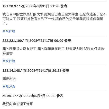
MIT還廣泛增設專業，開展與戰爭有關的科學研究。MIT為報
121.28.97.* 在 2008年3月31日 21:28 發表
效祖國辦起了培訓陸軍和海軍飛行員、航空工程、無線電工
我心目中的世界最好的大學,雖然自己也是個大學生,但是我這被子是不
程師以及其它人員的專業，廣泛開展與戰爭有關的科研工
可能去了.我要好好教育自己下一代,讓自己的兒子幫我實現這個願望
作。一戰後，為尋求資金支持，學校成立了工作合作與科學
了.
研究室。根據該室與工業界簽訂的合同規定，由學院派人幫
回複評論
助工業部門解決科研難題。對此，有些教授大為不滿，認為
重視實際問題會幹擾理論研究，但這種做法還是堅持下來
222.221.100.* 在 2008年5月17日 00:00 發表
了。而且這個研究室逐漸發展成工業聯絡規劃室和協作辦公
我的理想是去麻省理工 我的願望麻省理工 那天能去啊 我現在必須哈
室，加強了與工業界的聯繫和相互促進。1940-1946年，MIT
好讀書
建立了微波雷達研究機構，1951年又建立了林肯實驗室。這
回複評論
與1940年前
經濟蕭條
時期美國工業發展趨勢也是大有關係
123.14.148.* 在 2008年5月17日 20:23 發表
的。在冷戰日益加劇之時，國務院就前蘇聯干擾美國之音一
事委托MIT在1950年年內完成一項“特洛伊”研究規劃，這項研
我也想去
究促使MIT於1951年組建了國際研究中心，並於1965年成立
回複評論
了政治學系，這個系的不少研究工作與國家的重大決策有
關。1972年，為尋求解決震撼世界的能源危機新途徑，能源
59.50.17.* 在 2008年6月7日 09:36 發表
實驗室在MIT應運而生，有65位教授和許多研究生參與了這
我要向麻省理工進軍
項工作。