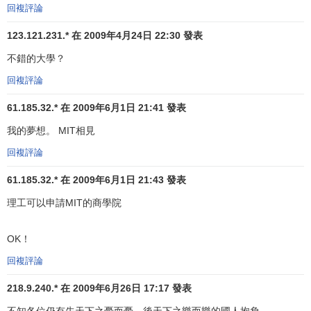
回複評論
正規教育與
非正規教育
的結合
123.121.231.* 在 2009年4月24日 22:30 發表
高等教育的目的是培養高素質的學生，造就一批有批判
不錯的大學？
性的、對做任何事都追求優秀的知識分子，這也是 MIT的使
回複評論
命和所追求的目標。正規學習與非
正規教育
的結合有力地促
進了MIT對這一使命的完成，為MIT贏得了聲譽。21世紀高素
61.185.32.* 在 2009年6月1日 21:41 發表
質的學生要具備三個基本特性：判斷力、知識和智慧。具備
我的夢想。 MIT相見
和發展良好的批判能力和理性推理能力，不但可以深入瞭解
回複評論
各種科學方法，而且能獲得、評價和使用信息，從而提出和
解決生活中存在的各種各樣的複雜問題。發展良好的判斷
61.185.32.* 在 2009年6月1日 21:43 發表
力，可以形成適應巨大變革的靈活性和自信心，批判性地思
理工可以申請MIT的商學院
考道德和倫理問題，有效地與他人交流，更好地與他人共
事。在某一領域不但要有廣博的基礎知識，而且還必須具有
OK！
一定的理論深度和實踐經驗，才能把這種知識同社會的重大
問題相互聯繫起來，對科技與社會間的互動有充分認識。所
回複評論
有這些也反映了MIT以實用知識為基礎的教育價值觀。與技術
218.9.240.* 在 2009年6月26日 17:17 發表
定向和知識定向的教育相區別，有結構的教育和無結構或非
不知各位仍有先天下之憂而憂，後天下之樂而樂的國人抱負。