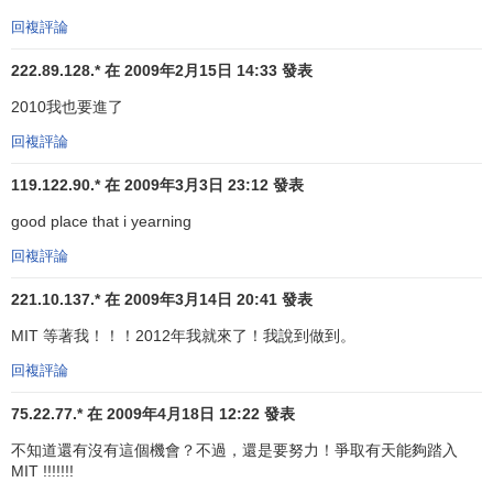
法和先進的技術介紹給商界和市場，併進行創造性的工作。
回複評論
企業家的精神在MIT隨處可見。即使學生對商界很少感興趣，
MIT的企業家式的精神卻鼓勵學生進行有創造性的努力以產生
222.89.128.* 在 2009年2月15日 14:33 發表
新的制度和解決方法。學生為了求知而進行研究同應用知識
2010我也要進了
使之服務於社會的觀念相配合導致了從實驗室產生的大部分
成果都能應用於現實世界。如果把MIT的研究生和教師建立的
回複評論
公司組成一個獨立的國家，這些公司創造的總收入將使這個
119.122.90.* 在 2009年3月3日 23:12 發表
國家成為世界第24大經濟強國。MIT的校友、教師和學生在
good place that i yearning
美國上千個公司的創辦中發揮了重要作用，這些公司位於馬
薩諸塞州、矽谷、美國各地和世界上的其它國家。許多公司
回複評論
在生物工藝學、防禦工事、
半導體
、微電子、高級電腦和
投
221.10.137.* 在 2009年3月14日 20:41 發表
機資本
等方面已成為新興工業的基石。為了維持和擴展校園
企業家式的傳統，MIT企業家中心對來自於學院的所有分院、
MIT 等著我！！！2012年我就來了！我說到做到。
系和校園社團群體的廣泛的和處於增長中的企業家式的活
回複評論
動、項目和資源系列都給予了足夠的重視。企業家中心設計
75.22.77.* 在 2009年4月18日 12:22 發表
和實行新的對企業家未來的實踐作鋪墊的教育和研究計劃。
同時，校園內還有許多競賽和獎學金鼓勵學生去從事科學、
不知道還有沒有這個機會？不過，還是要努力！爭取有天能夠踏入
MIT !!!!!!!
技術和企業家的職業，激勵學生成為有創造性的個體。