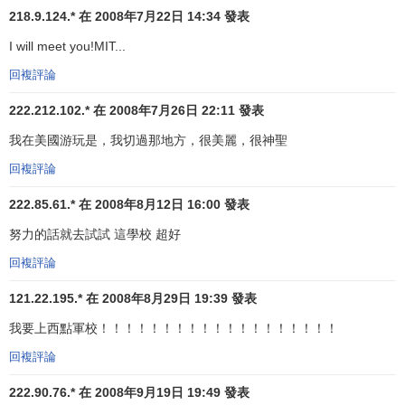
一批人文學家和社會科學家。人文學系開設歷史、文學、寫
218.9.124.* 在 2008年7月22日 14:34 發表
作、人類學、音樂等人文課程，人文課是理工各科學生的第
I will meet you!MIT...
二主修課。內森·西林、西里爾·S·史密斯、威廉·C·格林都是
回複評論
MIT培養出來的著名人文學者。MIT擁有世界上第一流的語言
學家（羅曼·雅各布遜、喬姆斯基），在語言研究方面一直處
222.212.102.* 在 2008年7月26日 22:11 發表
於世界領先地位。在社會科學方面，MIT也擁有一批出類拔萃
我在美國游玩是，我切過那地方，很美麗，很神聖
的專家學者。國家科學基金會在一篇論述在本世紀社會科學
領域中最偉大成就的文章中，曾公佈了一批傑出學者的名
回複評論
單，其中有11人為MIT現任或離任的教師。它表明科技與社
222.85.61.* 在 2008年8月12日 16:00 發表
會科學之間的相互影響已為人們所承認。這種相互影響在MIT
努力的話就去試試 這學校 超好
的教學和科研工作中，歷來體現的很明顯。格雷院長曾預
言：MIT對工程技術人員進行人文學科教育的做法，“很有可
回複評論
能對美國的教育產生深遠的影響”。教育不僅僅是智力的發
121.22.195.* 在 2008年8月29日 19:39 發表
展，也是為生活做準備。因而學生受教育的整體環境是重要
的。以培養工程技術人才為主的MIT，越來越重視文科教育，
我要上西點軍校！！！！！！！！！！！！！！！！！！！
目的是為了學生畢業後能順利地承擔高級工作。在MIT，通識
回複評論
教育與專業教育相結合，為本科生提供了一種平衡的教育。
222.90.76.* 在 2008年9月19日 19:49 發表
MIT認為僅發展熟練的技術是不夠的，高等教育應使個體有能