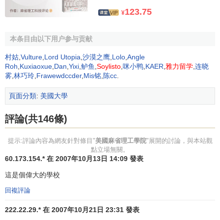
內。麻省理工施瓦茨曼電腦學院是一個大學範圍的實體，將
123.75
¥
與麻省理工學院現有的五所學院合作，創辦25個“
橋梁
”學院作
為2所大學的關鍵連接點。現階段預計麻省理工學院的
電氣工
本条目由以下用户参与贡献
程
與
電腦科學
系（EECS），電腦科學與人工智慧實驗室
（CSAIL），
數據
、
系統
與
社會
研究所（IDSS）以及the MIT
村姑
,
Vulture
,
Lord Utopia
,
沙漠之鹰
,
Lolo
,
Angle
Roh
,
Kuxiaoxue
,
Dan
,
Yixi
,
鲈鱼
,
Soylisto
,
咪小鸭
,
KAER
,
雅力留学
,
连晓
Quest for Intelligence將全部成為該大學的一部分，其他
單位
雾
,
林巧玲
,
Frawewdccder
,
Mis铭
,
陈cc
.
也可能加入該大學。EECS（特別是該部門的電氣工程部
分）會繼續與工程學院建立牢固的關係。將迅速建立一系列
頁面分類
:
美國大學
教師
委員會，以確定EECS，工程學院和新電腦大學之間的
關係以及未來
學位
課程
的範圍。
評論(共146條)
麻省理工學院現狀
提示:評論內容為網友針對條目"
美國麻省理工學院
"展開的討論，與本站觀
點立場無關。
60.173.154.* 在 2007年10月13日 14:09 發表
MIT依靠其在自然科學、工程學、建築學、人文科學和
社
這是個偉大的學校
會科學
以及管理學等方面的實力，致力於對學生進行科學和
技術知識的教育，通過優秀的教育、研究和公共服務，來為
回複評論
社會做貢獻。這一使命是通過創建者的遠見卓識和後繼者們
222.22.29.* 在 2007年10月21日 23:31 發表
“識時務者為俊傑”的辦學理念以及理工與人文融通，博學與專