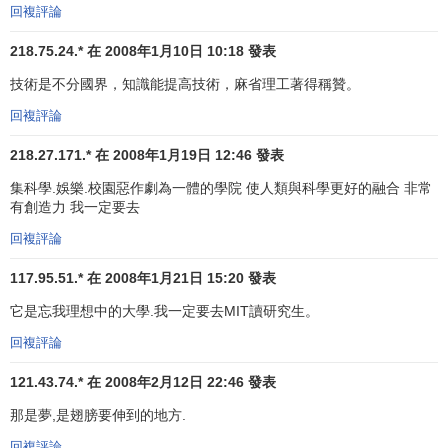
間學習人文和社會學科。正因為如此，在第一年，學校為緩
回複評論
解壓力，全面採用了避免失敗的成績考核法。
218.75.24.* 在 2008年1月10日 10:18 發表
MIT是一所重視科學、技術和管理的世界一流大學，它在
技術是不分國界，知識能提高技術，麻省理工著得稱贊。
宇宙科學、原子科學、航天技術、生物工程等領域的科學研
回複評論
究居美國領先地位，並因與商業界和政府的密切關係而聞名
世界。MIT是高強度的、有創造力的和企業家式的。儘管它擁
218.27.171.* 在 2008年1月19日 12:46 發表
有一流的文藝教育計劃，但不容置疑的是，這些條件都不能
集科學.娛樂.校園惡作劇為一體的學院 使人類與科學更好的融合 非常
當作投考MIT的主要原因，因為畢業生所得到的學位還是理學
有創造力 我一定要去
士，MIT的本質依然在於它的科學技術。
回複評論
麻省理工學院辦學理念
117.95.51.* 在 2008年1月21日 15:20 發表
它是忘我理想中的大學.我一定要去MIT讀研究生。
實用知識的教育價值觀
回複評論
實用知識的教育價值觀：
羅傑斯
認為在工業社會，學生
121.43.74.* 在 2008年2月12日 22:46 發表
將從趨向於有用目標的動力中獲益。今天，這種教育價值觀
那是夢,是翅膀要伸到的地方.
在世界範圍內被廣泛接受。MIT開設的課程“適於培養機械
師、土木工程師、建築師、礦冶工程師和實用化學師”。學院
回複評論