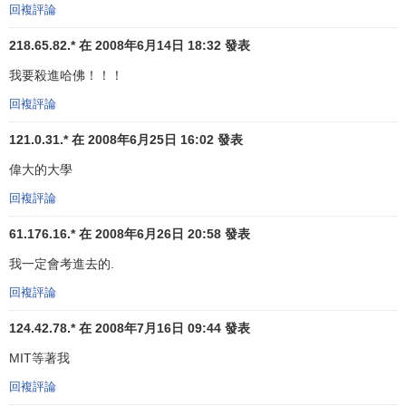
回複評論
文理相通
218.65.82.* 在 2008年6月14日 18:32 發表
我要殺進哈佛！！！
文理相通——
通識教育
與
專業教育
相結合：MIT雖然是一
所著名的理工學院，但它並不忽視人文學科的教育。羅傑斯
回複評論
院長在1865年建校之初，為學院規定的宗旨之一便是"提供一
121.0.31.* 在 2008年6月25日 16:02 發表
般的教育，使其在數學、物理、自然科學、英語和其它現代
語言以及心理學和
政治學
的基礎上，為學生在畢業後能適應
偉大的大學
任何領域的工作做好準備。沃克院長加強了課程設置中的社
回複評論
會科學內容，康普頓院長通過建立人文學研究室又給了社會
61.176.16.* 在 2008年6月26日 20:58 發表
科學以新的重要地位。劉易斯報告否定了學院要象醫科和法
律學校那樣僅為畢業班開設適應職業要求課程的傳統看法，
我一定會考進去的.
認為：“技術的和社會的問題如此錯綜複雜地交織在一起，以
回複評論
致人文學和社會科學必然成為人的職業所需要的部分”。吉里
安院長也指出“需要在科學與人文學之間創造更好的聯
124.42.78.* 在 2008年7月16日 09:44 發表
繫……，從而能從現代社會的各種問題所形成的障礙中找出
MIT等著我
一條道路”。因此MIT於1948年成立了人文學與社會科學分
回複評論
院，後來又增設了政治學系、心理學系和哲學系，分院擁有