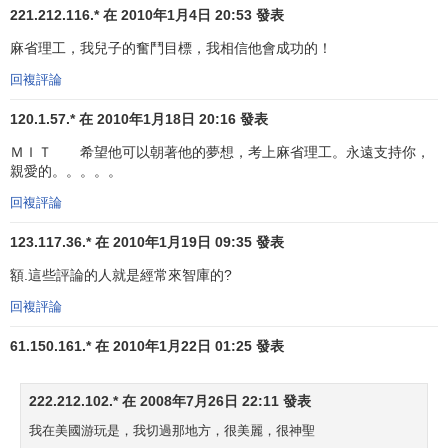
221.212.116.* 在 2010年1月4日 20:53 發表
1974年，塞繆爾C.C.J.即丁肇中、烏里奇·貝克爾和陳
麻省理工，我兒子的奮鬥目標，我相信他會成功的！
明，發現了“J”質子，這指出了自然界誘變誇克的構建基元。
為此，丁肇中榮獲了1976年的諾貝爾物理學獎。1979年，即
回複評論
獲獎之後，丁氏等又發現了“粘膠”誇克於基本粒子之上的一種
120.1.57.* 在 2010年1月18日 20:16 發表
“膠體”；
ＭＩＴ 希望他可以朝著他的夢想，考上麻省理工。永遠支持你，
1984－1985年，蘇蘇穆·唐納格瓦描述了基因的結構和
親愛的。。。。。
排列，1987年，他由於領先對人體免疫系統的研究成果而獲
回複評論
得諾貝爾生理學醫學獎。
123.117.36.* 在 2010年1月19日 09:35 發表
額.這些評論的人就是經常來智庫的?
回複評論
61.150.161.* 在 2010年1月22日 01:25 發表
222.212.102.* 在 2008年7月26日 22:11 發表
我在美國游玩是，我切過那地方，很美麗，很神聖