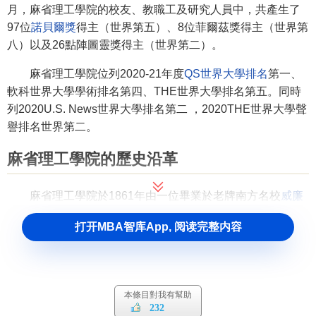
月，麻省理工學院的校友、教職工及研究人員中，共產生了
97位
諾貝爾獎
得主（世界第五）、8位菲爾茲獎得主（世界第
八）以及26點陣圖靈獎得主（世界第二）。
麻省理工學院位列2020-21年度
QS世界大學排名
第一、
軟科世界大學學術排名第四、THE世界大學排名第五。同時
列2020U.S. News世界大學排名第二 ，2020THE世界大學聲
譽排名世界第二。
麻省理工學院的歷史沿革
麻省理工學院於1861年由一位畢業於老牌南方名校
威廉
瑪麗學院
的著名自然科學家威廉·巴頓·羅傑斯創立，他希望能
打开MBA智库App, 阅读完整内容
夠創建一個自由的學院來迎合快速發展時期的美國。就在有
關草議獲批兩天後，美國內戰的第一場戰役就展開了。為時
數年的戰爭使學校的教研工作延誤。1865年，麻省理工學院
正式在位於
波士頓
的校園內開班。這所新院校的使命符合
本條目對我有幫助
《土地撥贈法案》的要求，故獲贈地作進一步發展。1866
232