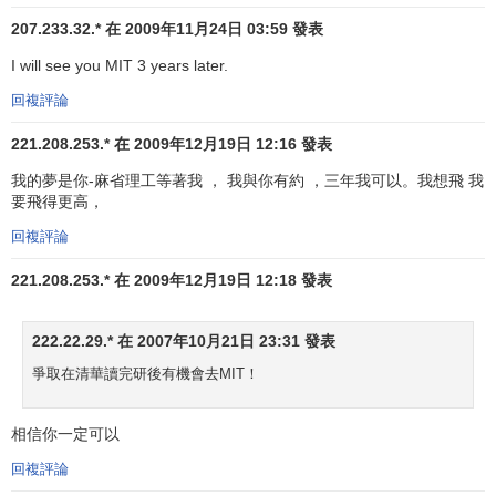
理論和法人財政理論，這兩項都是評判現代財政實踐的基
207.233.32.* 在 2009年11月24日 03:59 發表
礎。1985年，
莫地利安尼
因此而獲得了
諾貝爾經濟學獎
；
I will see you MIT 3 years later.
1960年，塞爾維多·洛利亞繼1940年發現了傳染病毒的
回複評論
突變之後，在生命遺傳方面又作出了領先的工作，因此於
221.208.253.* 在 2009年12月19日 12:16 發表
1969年與人合得了諾貝爾生理學和醫學獎；
我的夢是你-麻省理工等著我 ， 我與你有約 ，三年我可以。我想飛 我
1961年，
羅伯特·索勞
提出了第一個經濟增長的模型。他
要飛得更高，
估計了技術進步對增長所具有的絕對意義的貢獻，對國家制
回複評論
訂刺激新技術的政策產生了重大的影響，因而獲得了1987年
的
諾貝爾經濟學獎
；
221.208.253.* 在 2009年12月19日 12:18 發表
1967年，史帝文·溫伯格提出了一種弱力和電磁力組合的
222.22.29.* 在 2007年10月21日 23:31 發表
基本理論，並因此獲得了1979年的諾貝爾物理學獎；
爭取在清華讀完研後有機會去MIT！
1970年，戴維·巴爾的摩發現了反向轉錄酶，這是一種從
核糖核酸制務脫氧核酸（DNA）起催化作用的酶。這一發
相信你一定可以
現，對生物學家研究某些病毒與癌症之間的關係提供了一種
回複評論
技術。巴爾的摩因此於1975年獲諾貝爾生理學醫學獎；