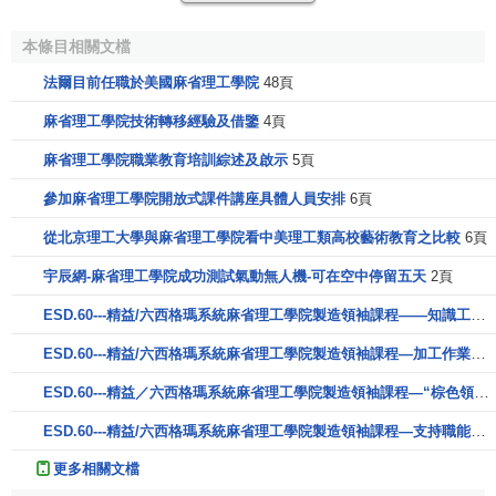
年，由土地
銷售
帶來的
利益
使學校得以在後灣區發展。
本條目相關文檔
麻省理工學院採用歐洲理工大學的模式辦學，早期比較
重視實驗教學。雖一直受到財政問題困擾，但在弗朗西·斯亞
法爾目前任職於美國麻省理工學院
48頁
瑪撒·沃克的帶領下，學校還是在19世紀最後的20年裡不斷成
麻省理工學院技術轉移經驗及借鑒
4頁
長，繼而開辦
電子
、化學、海洋及潔凈工程學，並興建了新
麻省理工學院職業教育培訓綜述及啟示
5頁
的教學大樓，亦吸納了更多學生。大學課程漸趨職業導向，
教學內容少了一些理論科學。可是，這所年輕的學府仍面臨
參加麻省理工學院開放式課件講座具體人員安排
6頁
財政危機
，並受到管理層的關註。在這“波士頓理工”的歲月
從北京理工大學與麻省理工學院看中美理工類高校藝術教育之比較
6頁
里，學校的前教職員、時任
哈佛大學
校長的查爾斯·艾略特曾
六度建議將麻省理工學院併入當時哈佛學院的勞倫斯科學
宇辰網-麻省理工學院成功測試氣動無人機-可在空中停留五天
2頁
院。
ESD.60---精益/六西格瑪系統麻省理工學院製造領袖課程——知識工作
位於狹窄的後灣區的麻省理工學院無法負擔進一步的校
ESD.60---精益/六西格瑪系統麻省理工學院製造領袖課程—加工作業周期
園擴展費用，而學生的人數卻不斷上升，使之日趨擁擠。學
ESD.60---精益／六西格瑪系統麻省理工學院製造領袖課程—“棕色領地”/“綠色領地”
校急需基金或捐款以維持正常運作。最終，校方在師生、校
友的強烈反對下接受了與哈佛合併的邀請，惟1917年馬薩諸
ESD.60---精益/六西格瑪系統麻省理工學院製造領袖課程—支持職能部門聯盟
塞州最高法院以反大學壟斷的理由禁止了此舉，結束了這場
更多相關文檔
“合併風波”。