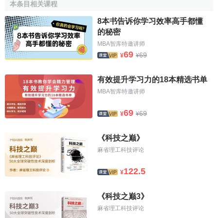
本条目相关课程
1916年，麻省理工學院遷移至查爾斯河劍橋市的岸邊，
8本书告诉你学习效率高手都懂
臨近哈佛大學，沿岸伸延逾1英里（1.6千米），此為填海土
的秘密
地。這充滿新古典主義建築風格的“新理工”校園，由建築師威
MBA智库特邀讲师
廉·W·博斯沃思設計，受惠於一位匿名“好心人”的捐助，這位
69
69
¥
¥
先生自1912年起便一直向校方提供資金。1920年1月，這位
“好心人”的身份曝光——是來自紐約州羅切斯特市的工業家喬
有效提升学习力的18本精选书单
治·伊士曼。他發明瞭新的電影製作及編輯方法，併成立了伊
MBA智库特邀讲师
士曼柯達公司。1912至1920年期間，伊士曼向麻省理工學院
提供了兩千萬美金（現值兩億三千多萬）的現鈔及柯達的股
69
69
¥
¥
票。
《科技之巅》
在
大蕭條
時期，MIT曾一度被認為會同哈佛大學合併，但
麻省理工科技评论
在該校學生的抗議之下，被迫取消了這一計劃。
122.5
¥
2018年10月，麻省理工學院將啟用十億
美元
建設新的
人
工智慧
學院——麻省理工
施瓦茨曼
電腦
學院，致力於將人工
《科技之巅3》
智慧技術用於該校的所有研究領域。新學院將於2019年9月
麻省理工科技评论
開學，教學地點被設在了一棟計劃於2022年開放的新大樓