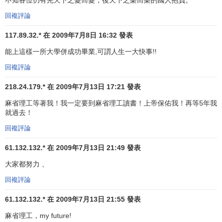
正規的教育的結合使MIT培養出了成千上萬的素質全面的學
生，為MIT贏得了廣泛而良好的聲譽。研究、學術和集體生活
回複評論
一體化、學生相互間的合作以及同教師的互動成為MIT的一個
117.89.32.* 在 2009年7月8日 16:32 發表
顯著特征。
能上這樣一所大學併成功畢業,可謂人生一大快事!!
麻省理工學院未來戰略
回複評論
MIT制定了未來的發展戰略：
218.24.179.* 在 2009年7月13日 17:21 發表
麻省理工等著我！我一定要到麻省理工讀書！上帝保佑我！再等5年我
吸引最優秀的學生和教師，給他們提供有刺激性的和
就過去！
有效的生活與學習環境。
回複評論
致力於研究基礎科學，但應在把研究、學習和行動整
61.132.132.* 在 2009年7月13日 21:49 發表
合成一體的新模式中處於領先地位。
大家都努力 、
致力於學術、探究和批判精神，並擅長把工業、政府
和學術界聯合起來，共同探索、解決世界面臨的主要
回複評論
問題。
61.132.132.* 在 2009年7月13日 21:55 發表
繼續保證藝術、人文學科和社會科學方面的強大計
麻省理工，my future!
劃。