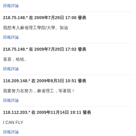
回複評論
致力於擴大技術上和管理上的能力，但要考慮到道德
和倫理問題。
218.75.148.* 在 2009年7月29日 17:00 發表
我想考入麻省理工學院/大學。加油
把服務於國家作為首要的和最重要的原則，但要認識
到這需要全球性的參與、合作與競爭。
回複評論
開拓新的財政來源，增加公民、聯邦政府和商業界對
218.75.148.* 在 2009年7月29日 17:02 發表
科學、技術、研究和高等教育的理解與支持，吸引
私
喜喜，哈哈。
人投資
的增加。
回複評論
麻省理工學院諾貝爾獎金獲得者
116.209.148.* 在 2009年8月3日 10:51 發表
我要努力在努力，麻省理工，等著我！
1940－1950年間，
保羅·薩繆爾遜
應用數學方法研究經
濟問題，在理論經濟學和
應用經濟學
兩個方面都作出了開創
回複評論
性的貢獻，並形成了現代經濟學的模式。為了表彰這一成
118.112.203.* 在 2009年11月14日 19:11 發表
就，
薩繆爾遜
1970年被授予
諾貝爾經濟學獎
。他是榮獲此項
珠榮的第一個美國人；
I CAN FLY
回複評論
1950年，
佛朗哥·莫地利安尼
提出了關係儲備的“生命圈”