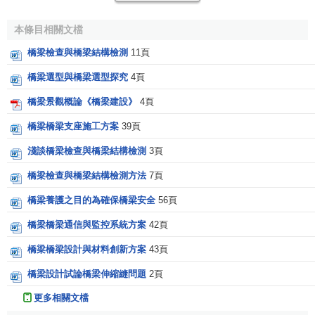
1、按多孔跨徑總長分：特大橋（L>1000m）；大橋
本條目相關文檔
（100m≤L≤1000m）；中橋（30m<L<100m）；小橋
橋梁檢查與橋梁結構檢測
11頁
（8m≤L≤30m）
橋梁選型與橋梁選型探究
4頁
2、按單孔跨徑分：特大橋（Lk>150m）；大橋
橋梁景觀概論《橋梁建設》
4頁
（40m≤Lk≤150m）；中橋（20m≤Lk<40m）；小橋
橋梁橋梁支座施工方案
39頁
（5m≤Lk<20m）。
淺談橋梁檢查與橋梁結構檢測
3頁
其他分類
橋梁檢查與橋梁結構檢測方法
7頁
按用途分為：公路橋、公鐵兩用橋、人行橋、舟橋、機
橋梁養護之目的為確保橋梁安全
56頁
耕橋、過水橋。
橋梁橋梁通信與監控系統方案
42頁
按跨徑大小和多跨總長分：為小橋、中橋、大橋、特大
橋。
橋梁橋梁設計與材料創新方案
43頁
橋梁設計試論橋梁伸縮縫問題
2頁
按行車道位置分為：上承式橋、中承式橋、下承式橋
更多相關文檔
按承重構件受力情況可分：為梁橋、板橋、拱橋、鋼結