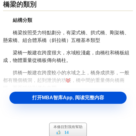
橋梁的類別
結構分類
橋梁按照受力特點劃分，有梁式橋、拱式橋、剛架橋、
懸索橋、組合體系橋（斜拉橋）五種基本類型
梁橋一般建在跨度很大，水域較淺處，由橋柱和橋板組
成，物體重量從橋板傳向橋柱。
拱橋一般建在跨度較小的水域之上，橋身成拱形，一般
都有幾個橋洞，起到泄洪的功能，橋中間的重量傳向橋兩
端，而兩端的則傳向中間。
打开MBA智库App, 阅读完整内容
懸橋是如今最實用的一種橋，橋可以建在跨度大、水深
的地方，由橋柱、鐵索與橋面組成，早期的懸橋就已經可以
經住風吹雨打，不會斷掉，吊橋基本上可以在暴風來臨時巋
然不動。
本條目對我有幫助
14
長度分類