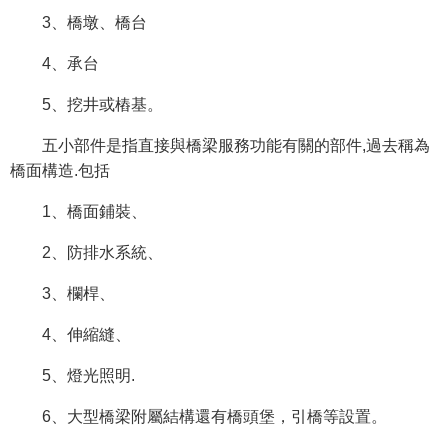
3、橋墩、橋台
4、承台
5、挖井或樁基。
五小部件是指直接與橋梁服務功能有關的部件,過去稱為
橋面構造.包括
1、橋面鋪裝、
2、防排水系統、
3、欄桿、
4、伸縮縫、
5、燈光照明.
6、大型橋梁附屬結構還有橋頭堡，引橋等設置。