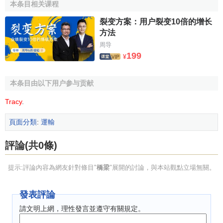
本条目相关课程
構橋、吊橋、組合體系橋（斜拉橋、懸索橋）。
裂变方案：用户裂变10倍的增长
按使用年限可分為：永久性橋、半永久性橋、臨時橋。
方法
周导
按
材料
類型分為：木橋、圬工橋、鋼筋砼橋、預應力
199
¥
橋、鋼橋。
橋梁的鞏固
本条目由以下用户参与贡献
Tracy
.
橋梁使道路、鐵路或人行道跨越河流、湖泊、河谷、峽
谷或其他道路。橋梁大多是固定的，但有些橋梁可以升起或
頁面分類
:
運輸
旋轉。無論是哪一類橋梁，
工程師
面對的設計及建築問題是
評論(共0條)
使橋梁結構牢固，不會因承受重量而下陷或破裂。解決這個
問題有好幾種方法。
提示:評論內容為網友針對條目"
橋梁
"展開的討論，與本站觀點立場無關。
懸臂橋橋身分成長而堅固的數段，類似桁梁式橋，不過
每段都在中間而非兩端支承。
發表評論
請文明上網，理性發言並遵守有關規定。
梁式橋: 包括簡支板梁橋,懸臂梁橋，連續梁橋.其中簡支