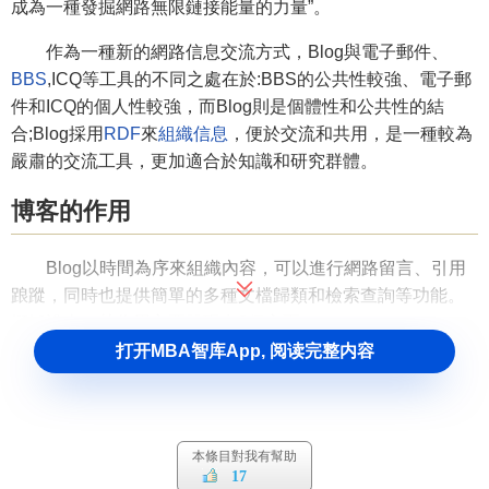
成為一種發掘網路無限鏈接能量的力量”。
作為一種新的網路信息交流方式，Blog與電子郵件、
BBS
,ICQ等工具的不同之處在於:BBS的公共性較強、電子郵
件和ICQ的個人性較強，而Blog則是個體性和公共性的結
合;Blog採用
RDF
來
組織信息
，便於交流和共用，是一種較為
嚴肅的交流工具，更加適合於知識和研究群體。
博客的作用
Blog以時間為序來組織內容，可以進行網路留言、引用
踉蹤，同時也提供簡單的多種文檔歸類和檢索查詢等功能。
概括說來，其作用主要體現在3個方面。
打开MBA智库App, 阅读完整内容
第一，
個人知識管理
。Slog不僅對個人知識按照時間順
序進行歸檔存儲，同時它還可以將這些知識進行共用交流。
也就是說，Blog作為個人知識管理工具，不僅促進了個人自
身的知識積累，同時也為他人提供了幫助，使知識具有了更
本條目對我有幫助
高的共用價值。
17