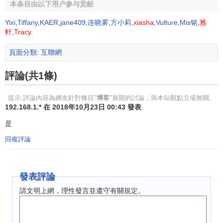
交群體提供了良好的機會，同時其簡單易用和即時發佈的特
本条目由以下用户参与贡献
點又使得人們能夠方便地利用它展開對於一些主題的探討。
Yixi
,
Tiffany
,
KAER
,
jane409
,
连晓雾
,
方小莉
,
xiasha
,
Vulture
,
Mis铭
,
雅
通常，人們都可以在別人對自己信息的回覆中獲得許多有益
軒
,
Tracy
.
的反饋意見，獲得許多啟發。對於
團隊
或組織來說，Blog也
是一種內部非正式信息交流的良好渠道。
頁面分類
:
互聯網
博客的技術
評論(共1條)
提示:評論內容為網友針對條目"
博客
"展開的討論，與本站觀點立場無關。
Blog的技術並不高深，而是儘量簡單化，拋棄煩瑣的技
192.168.1.* 在 2018年10月23日 00:43 發表
術細節，採用人性化的技術手段來為人們服務。它的前身是
是
美國User Land軟體公司Dave Winer開發出的用於Web內容
編輯、
管理
的腳本工具“User Land Frontier"，它是Blog想法
回複評論
的最初體現。Blog採用
XML
來描述其內容，用XML-RPC作為
不同Blog間交流信息的標準方式。其關鍵技術還有
發表評論
RSSC(RDF Site Summary,RDF站點摘要)、Track Back等。
請文明上網，理性發言並遵守有關規定。
RSS
是用於分發Web站點上的內容摘要的一種簡單的
XML格式。它能夠用於共用各種各樣的信息，包括簡訊、
Web站點更新、事件日曆、軟體更新、特色內容集合和基於