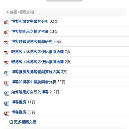
個人的
知識管理
匯聚到一個組織中，就會形成更大的效
本條目相關文檔
應和價值，這是
知識管理
中的價值規則。
博客和博客中國的分析
32頁
第二，知識積累和過濾。上面提到的
個人知識管理
作用
博客培訓班之博客推廣
13頁
是針對Blog作者而言的，而知識積累和過濾是針對讀者而言
博客經營與博客營銷研究
50頁
的。讀者可以通過瀏覽興趣相同或主題相近的Blog來獲得自
己所需要的相關資料，而不必在漫無邊際的網路中花費過多
輕博客：比博客方便比微博過癮
2頁
的時間和精力去尋找，同時，也可以通過瀏覽不同Blog對某
輕博客：比博客方便比微博過癮
2頁
些信息的評論，加深個人的理解。Blog的這種作用是動態體
現的，是通過一個Blog鏈接多個主題相近的Blog表現出來
博客推廣及博客營銷實施方案
3頁
的，只有一個Blog是難以實現的。
博客和博客中國訪問者分析
32頁
目前，已經出現了專業的Blog
搜索引擎
，通過它可以找
如何運用好自己的博客？
2頁
到自己感興趣的Blog，它不僅可以搜索到原創的信息，同時
博客推廣
11頁
也可以發現經過人們過濾之後被推薦的重要信息，這比用
google
等
搜索引擎
要快捷和準確得多。
博客推廣
33頁
更多相關文檔
第三，網路群體的深度交流和溝通。Blog為建立網路社