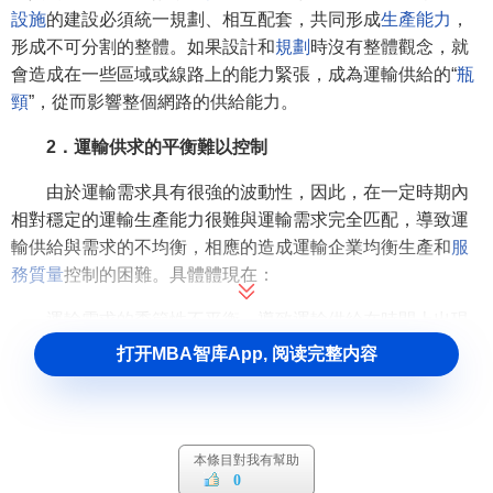
設施
的建設必須統一規劃、相互配套，共同形成
生產能力
，
形成不可分割的整體。如果設計和
規劃
時沒有整體觀念，就
會造成在一些區域或線路上的能力緊張，成為運輸供給的“
瓶
頸
”，從而影響整個網路的供給能力。
2．運輸供求的平衡難以控制
由於運輸需求具有很強的波動性，因此，在一定時期內
相對穩定的運輸生產能力很難與運輸需求完全匹配，導致運
輸供給與需求的不均衡，相應的造成運輸企業均衡生產和
服
務質量
控制的困難。具體體現在：
運輸需求的季節性不平衡，導致運輸供給在時間上出現
高峰與低谷性變化，因此造成
運輸供給量
在時間分佈上的不
打开MBA智库App, 阅读完整内容
平衡。
運輸需求在空間上存在方向性(來回程運輸需求的不均衡
性)，造成運輸供給和需求的不匹配，因而形成了運輸企業生
本條目對我有幫助
產的時空差異性。
運輸企業
為了實現供需的時空結合，經常
0