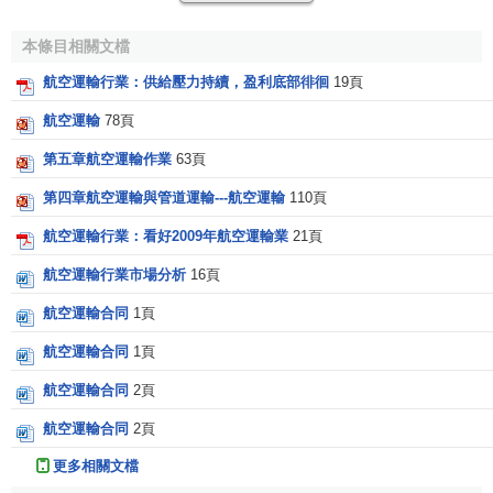
要付出空載行駛的代價，導致運力浪費。掌握
市場信息
，依
靠科學技術提高
運輸能力
的
協調
與
分配
是
運輸業
解決運輸生
本條目相關文檔
產與需求時空矛盾的關鍵。
航空運輸行業：供給壓力持續，盈利底部徘徊
19頁
3．運輸供給的部分可替代性
航空運輸
78頁
運輸供給是由多種
運輸方式
和多個運輸企業的
生產能力
第五章航空運輸作業
63頁
共同構成的。由於
運輸產品
的核心是提供旅客和貨物的位
第四章航空運輸與管道運輸---航空運輸
110頁
移，因此，運輸產品之間具有可替代性，即在同一方向、具
航空運輸行業：看好2009年航空運輸業
21頁
有相同技術經濟特征的運輸方式或運輸企業所提供的產品就
形成了較強的競爭態勢。同時，由於運輸產品在時間、運輸
航空運輸行業市場分析
16頁
方向、運輸距離等特征上存在差異，旅客、貨物對運輸產品
航空運輸合同
1頁
服務的經濟性、方便程度、快捷程度等
質量要求
不同，使得
不同
運輸方式
間或同種
運輸方式
中具有差別的運輸服務都可
航空運輸合同
1頁
能在某一領域的運輸供給上形成一定程度的
壟斷
。因此，運
航空運輸合同
2頁
輸供給的替代性和不可替代性是同時存在的，
運輸市場
的供
航空運輸合同
2頁
給之間既存在
競爭
也存在
壟斷
。
更多相關文檔
4．運輸供給的外部性