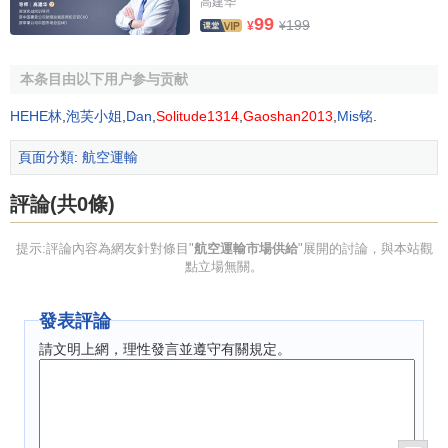
高建华
99
二是由於運輸活動帶來的空氣、水、雜訊等環境污染，
199
¥
¥
能源和其他
資源
過度消耗以及交通堵塞等成本也部分地轉移
到運輸的
外部成本
中。
本条目由以下用户参与贡献
HEHE林
,
泡芙小姐
,
Dan
,
Solitude1314
,
Gaoshan2013
,
Mis铭
.
[2]
影響航空運輸市場供給的因素
頁面分類
:
航空運輸
1．航空運輸服務價格
評論(共0條)
航空運輸服務價格不僅影響消費者的需求，也影響廠商
的
供給
。一般來說，在其他條件相同時，如果航空運輸服務
提示:評論內容為網友針對條目"
航空運輸市場供給
"展開的討論，與本站觀
點立場無關。
價格上升，航空運輸企業能夠獲得更多的
利潤
，就會增加運
力投入，增加航空運輸服務的
供給
；反之，就會減少航空運
發表評論
輸服務的供給。航空運輸服務價格與供給之間存在著
正相關
關係。
請文明上網，理性發言並遵守有關規定。
2．生產要素的價格(即生產企業的成本)
一般而言，
生產要素
包括勞動、土地和資本三大基本要