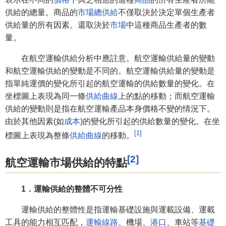
供給的總量。商品的
市場總供給
不僅取決於決定單個生產者
供給量的所有因素。還取決於
市場
中這種商品生產者的數
量。
在航空運輸供給分析中應註意。航空運輸供給量的變動
和航空運輸供給的變動是不同的。航空運輸供給量的變動是
指單純運價的變化所引起的航空運輸的供給數量的變化。在
坐標圖上表現為同一條
供給曲線
上的點的移動；而航空運輸
供給的變動則是指在航空運輸產品本身價格不變的情況下。
由於其他因素(如
成本
)的變化所引起的供給數量的變化。在坐
[1]
標圖上表現為整條
供給曲線
的移動。
[2]
航空運輸市場供給的特點
1．運輸供給的整體不可分性
運輸供給的整體性是指運輸基礎設施與運載設備、運載
工具的能力相互匹配，
運輸線路
、機場、
港口
、車站等
基礎