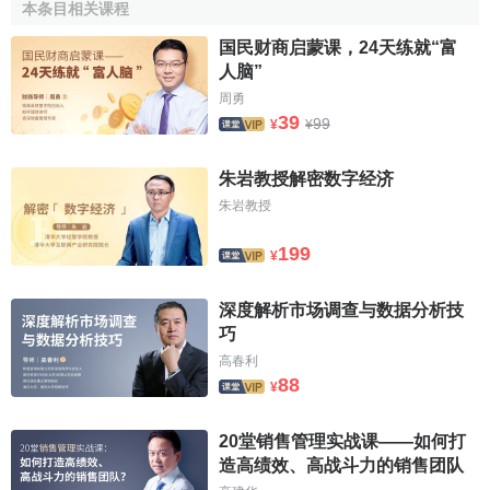
本条目相关课程
如果某人或
企業
從事經濟活動時給其他個體或社會帶來
国民财商启蒙课，24天练就“富
危害或利益，而他們並未因此而支付相應的成本或得到相應
人脑”
的
報酬
，
經濟學
將這種現象稱為存在外部性。
外部性
有兩種
周勇
情況：
負外部性
和
正外部性
。個人或企業不必承擔行為帶來
39
99
¥
¥
的成本是
負外部性
；個人或企業不能得到其
決策
和
行為
帶來
的額外收益則是
正外部性
。
朱岩教授解密数字经济
朱岩教授
運輸供給帶來的負外部性主要表現在兩個方面：
199
一是當運輸企業超額生產時，一部分
運輸成本
轉嫁到
消
¥
費者
身上。由於運輸生產者不能存儲運輸產品，只能儲存運
輸能力，而
運輸能力
在特定時期內是相對穩定的，因此，當
深度解析市场调查与数据分析技
巧
運輸需求
高峰期到來時，運輸供給在較大範圍內超額生產，
同時並不帶來
運輸成本
的明顯上升。在我國的旅客運輸中經
高春利
88
¥
常見到這種情況。運輸業可以在成本增加很少的情況下，在
需求允許時，增加
供給量
，但伴隨而至的是運輸條件的惡
20堂销售管理实战课——如何打
化，運輸服務質量的下降，使得本應該由運輸企業承擔的成
造高绩效、高战斗力的销售团队
本部分地轉嫁到
消費者
身上。