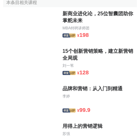
本条目相关课程
時國際互聯網使得
營銷信息系統
更加完善與迅速。傳統的營
銷方式是靠媒體、
廣告
等向消費者傳達
產品信息
的。這種傳
新商业进化论，25位智囊团助你
遞是單向的，往往是營銷者比較主動而消費者處於被動，信
掌舵未来
息反饋速度慢並有限，而且
成本
較高，因而往往不能制訂適
MBA特聘讲师团
198
宜的
營銷戰略
。而在知識經濟的代，網路化的實現使
營銷渠
¥
道
四通八達；不僅營銷部門可通過網路將產品信息迅速傳達
消費者，大大減少了營銷環節，從而降低了成本；而且消費
15个创新营销策略，建立新营销
全局观
者出可通過網路與營銷部門進行對話，提出自己的願望與要
刘一苇
求，促使廠家生產出更適合市場需求的產品。
128
¥
知識營銷的內容
品牌和营销：从入门到精通
李婷
知識經濟浪潮正在拍岸，在這樣一種全新社會形態下，
知識營銷應包括以下內容：
99.9
¥
1、“
學習營銷
”。知識經濟時代人類將進入學習社會，實
現真正意義上的“活到老，學到老”。學習社會的到來，知識和
用得上的营销逻辑
信息的大爆炸決定了知識經濟時代的營銷是“學習營銷”，它主
苏强