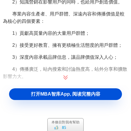
2）知識營銷在影響用戶的同時，也給用戶創造價值。
專業內容生產者、用戶群體、深遠內容和傳播價值是較
為核心的四個要素：
1）貢獻高質量內容的大量用戶群體；
2）接受更好教育、擁有更積極生活態度的用戶群體；
3）深度內容承載品牌信息，讓品牌價值深入人心；
4）傳播廣泛，站內搜索和討論熱度高，站外分享和擴散
影響力大。
知識營銷的特征
打开MBA智库App, 阅读完整内容
與傳統的營銷方式相比，知識營銷具有以下特征：
1、
營銷環境
發生了質變。
知識經濟
時代企業的營銷環境
本條目對我有幫助
將發生巨大變化。首先是競爭日益激烈。隨著信息網路技術
85