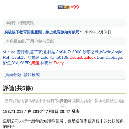
要包括兩個方面內容：一是企業向消費者和社會宣傳智能產
99
¥
品和服務，推廣普及新技術。對消費者進行傳遞、授業、解
惑，實現產品知識信息的共用，消除顧客的消費障礙，從而
“把蛋糕做大”。上海交大昂立公司在這方面做得頗為不錯。該
本條目相關資訊
公司通過開展“送你一把健康金鑰匙”的科普活動，進入社區舉
突破線下教育招生瓶頸，線上教育該如何破局？
2019年12月31日
辦科普講座，廣泛向市民贈送科學書籍，並通過媒體舉辦科
本条目由以下用户参与贡献
普知識競賽，這些活動不夾雜產品的
促銷
，其間並不要求參
加者購買產品，但效果卻是任何形式的產品營銷所達不到
Vulture
,
苦行者
,
蔓草寒烟
,
村姑
,
JACK
,
Zfj3000
,
沙漠之鹰
,
Wwdz
,
Angle
Roh
,
Oval
,
18°@鷺島
,
Lolo
,
Kane0135
,
Ccbaobaolook
,
Dan
,
Cabbage
,
的。通過提高市民的科學健康理念。引發人們對生物科技產
鲈鱼
,
Yixi
,
KAER
,
柴潇
,
林晓辰
,
Tracy
.
品的
購買欲望
，拉動了
市場需求
。該公司也從一家
資產
僅36
萬元的校辦企業迅速發展成為產值達10億元的現代化生物醫
頁面分類
:
營銷模式
葯支柱企業。學習營銷的第二層面是企業向消費者、同行和
社會的學習。企業在進行營銷的過程中不斷地向客戶及其他
評論(共5條)
伙伴學習，發現自己的不足，吸取好的經驗方法，補充和完
提示:評論內容為網友針對條目"
知識營銷
"展開的討論，與本站觀點立場無
善自己的
營銷管理
過程。因此，“學習營銷”是一個雙向過程，
關。
互相學習、互相完善，最終達成整體的和諧。
183.71.218.* 在 2010年7月9日 20:47 發表
2．
網路營銷
。21世紀是
網路營銷
的世紀，
網路營銷
是知
皇明公司力行十幾年的知識科普展，也是這個學習課程中的比較經典
的例子！
識經濟與網路技術飛速發展的產物。簡單地說，它就是利用