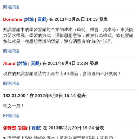
Internet進行的
企業營銷
。據Forester Research
市場研究公司
回複評論
的數據，1999年單在互聯網上的
商品銷售總額
已達50多億美
Dorisfine
(
討論
|
貢獻
) 在 2011年1月26日 14:13 發表
元，估計今年可望突破百億大關。
網路營銷
主要通過在
知識營銷中的學習營銷對企業的成本（時間、機會、資本等）承受能
Internet上建立
虛擬商店
和虛擬商業區來實現。虛擬商店又稱
力要求很高。學習的方式：灌輸思想意識；教會行為模式。綠色營銷
為電子空間商店（cyberstore），它不同於傳統的商店，不需
貌似就是一種思想意識的營銷，迎合消費者的“綠色”心理。
要店面、貨架、服務人員，只要擁有一個網址連通Internet，
回複評論
就可以向全世界進行營銷活動。它具有成本低廉、無存貨樣
品、全天候服務和無國界區域界限等特點。另外，在網路上
Aland
(
討論
|
貢獻
) 在 2011年8月4日 15:34 發表
還可同步進行廣告促銷和
市場調查
以及收集信息等活動。
現在的知識營銷應該前面再加上4R理論，會議邀約不好做啊！
Internet為企業和客戶間建立了一個即時反映互動式的信息交
回複評論
流系統，拉近了企業與消費者之間的距離，具有很好的發展
前景。
183.31.200.* 在 2012年6月9日 15:14 發表
3、
綠色營銷
。隨著生活水平及自身素質的雙重提高，人
軟文一篇！
們已不再滿足於消費傳統意義上的商品及服務，註意力及需
回複評論
求消費健康化、自然化，“
綠色產品
”更是成為人們的新寵。
张静楚
(
討論
|
貢獻
) 在 2013年12月20日 19:24 發表
“需求創造自己的
供給
”，根據這一最新潮流，企業營銷時應特
別重視“綠色”概念，開發“綠色產品”是指從生產到使用、回收
知識營銷上學的時候的課本！還有啟蒙營銷!培養未來客戶！