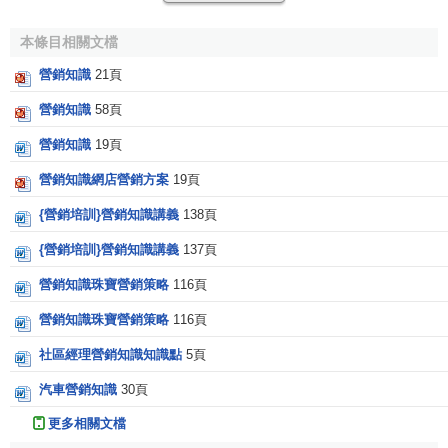
的飛速發展及世界
經濟一體化
的不斷演進，“國內市場國際
化，國際競爭國內化” 將逐步成為現實，競爭出將愈演愈烈。
本條目相關文檔
其次，競爭的方式也將發生變化。大家共有信息技術，共用
營銷知識
21頁
知識資源
，共同開發市場，在合作中競爭，在競爭中合作，
形成良性迴圈的
競爭環境
。
營銷知識
58頁
2、營銷產品發生了質變，
傳統營銷
產品逐步被知識型產
營銷知識
19頁
品所替代。所謂知識型產品即為高科技產品的升華，產品科
營銷知識網店營銷方案
19頁
技含量高，如數字化彩電等。對於這些知識型產品的營銷必
{營銷培訓}營銷知識講義
138頁
須要求
營銷者
具有高素質，不僅要深諳
營銷技巧
，同時也要
掌握產品的知識含量，能夠把這些知識推銷給消費者。如果
{營銷培訓}營銷知識講義
137頁
營銷者
對產品本身的技術含量、使用功能、維修知識一知半
營銷知識珠寶營銷策略
116頁
解，對消費者的詢問含糊其詞，產品售出發生故障時也不能
迅捷提供
售後服務
的話，那麼消費者將疑雲重重，
營銷
也就
營銷知識珠寶營銷策略
116頁
很難成功。
社區經理營銷知識知識點
5頁
3、營銷方式發生質變。20世紀的電腦和
網路技術
正一日
汽車營銷知識
30頁
千里地迅猛發展，在知識經濟時代必將獲得更大的發展甚至
更多相關文檔
出現更大的突破。如今，互聯網已將世界聯為一體。與此同