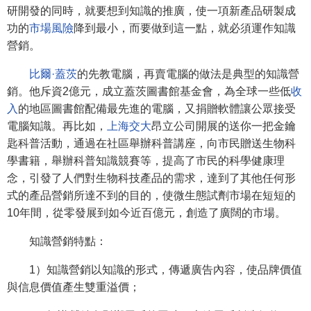
研開發的同時，就要想到知識的推廣，使一項新產品研製成
功的
市場風險
降到最小，而要做到這一點，就必須運作知識
營銷。
比爾·蓋茨
的先教電腦，再賣電腦的做法是典型的知識營
銷。他斥資2億元，成立蓋茨圖書館基金會，為全球一些低
收
入
的地區圖書館配備最先進的電腦，又捐贈軟體讓公眾接受
電腦知識。再比如，
上海交大
昂立公司開展的送你一把金鑰
匙科普活動，通過在社區舉辦科普講座，向市民贈送生物科
學書籍，舉辦科普知識競賽等，提高了市民的科學健康理
念，引發了人們對生物科技產品的需求，達到了其他任何形
式的產品營銷所達不到的目的，使微生態試劑市場在短短的
10年間，從零發展到如今近百億元，創造了廣闊的市場。
知識營銷特點：
1）知識營銷以知識的形式，傳遞廣告內容，使品牌價值
與信息價值產生雙重溢價；