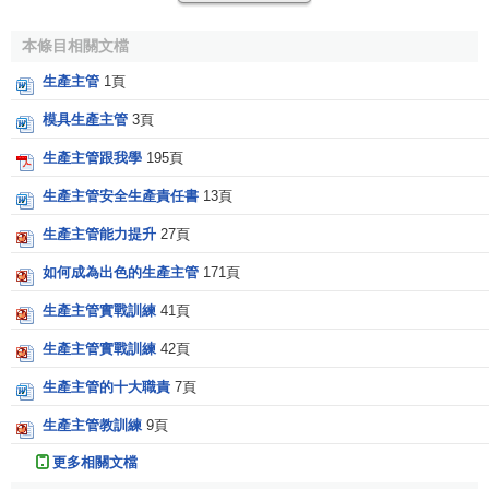
為目的，合理充分地利用各種資源，採用各種靈活的工作方
式。
本條目相關文檔
生產主管
1頁
4、行為過程、控制不力
模具生產主管
3頁
一些主管在管理工作中，對員工的行為動作和細節作業
等工作過程缺乏有力的控制，如制定標準動作、
標準工時
，
生產主管跟我學
195頁
進行現場
走動管理
和
看板管理
等，控制了
過程式控制制
了
作
生產主管安全生產責任書
13頁
業標準
和行為細節，就控制了品質，控制了結果和績效。品
生產主管能力提升
27頁
質是控制出來的而非檢驗出來的。
如何成為出色的生產主管
171頁
5、缺乏訓練、自然淘汰
生產主管實戰訓練
41頁
不少主管誤認為員工的
工作技能
是慢慢適應，自然而然
生產主管實戰訓練
42頁
就會無師自通的，缺乏必要的職前崗位訓練和
在職訓練
，所
謂輔導也是一通說教。如果員工不能自學成材，主管就採用
生產主管的十大職責
7頁
自然淘汰法進行“洗人”，重新招聘一批人。缺乏
人力資源管理
生產主管教訓練
9頁
技巧是大多數主管的通病。
更多相關文檔
6、效能低下、急事急辦