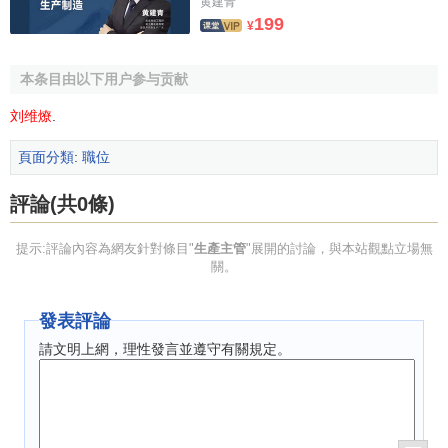
黄建青
199
諉於他人，卻很少檢討自己。所以很多企業、職能部門在開
¥
會釐清問題責任的時候，便很容易出現爭吵，導致內耗。而
作為一個卓越或合格的主管應該
歸因
於內，遇到問題首先反
本条目由以下用户参与贡献
省自身，而不是先找別人的責任。
刘维燎
.
生產主管的註意點
頁面分類
:
職位
生產主管的
角色定位
評論(共0條)
主管應明晰自己在企業中所處的位置和扮演的角色，具
提示:評論內容為網友針對條目"
生產主管
"展開的討論，與本站觀點立場無
體的職責是什麼，應該努力避免哪些行為。
關。
管理迴圈和
管理職能
發表評論
在日常管理工作中，應該遵循哪些步驟去完成工作任
請文明上網，理性發言並遵守有關規定。
務，在這些步驟當中，主管經常會犯的錯誤有哪些，在哪些
地方會容易出現管理上的障礙。
時間和效能管理