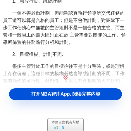
1、急於行動、疏於計劃
一個不善於做計劃，但能夠認真執行領導所交代任務的
員工還可以算是合格的員工；但是不會做計劃，對團隊下一
步工作任務心中無數的主管絕對不是一個合格的主管。而主
管和一般員工的最大區別正在於.主管需要對團隊的工作、領
導所佈置的任務進行分析和計劃。
2、目標模糊、計劃不周.
很多主管對於工作的目標往往不是十分明確，或是理解
上存在偏差，這種目標的模糊必然會導致計劃的不周，工作
實際操作的可行性、針對性、實效性都會相應的大打折扣。
3、只顧做事、不重績效.
打开MBA智库App, 阅读完整内容
衡量工作成功與否的標準並非是工作的努力程度，而在
於工作取得的績效究竟有多少，工作沒有取得應有的績效，
企業也就無從得以進步和發展。不少主管對這一點往往認識
本條目對我有幫助
不清，過分依賴勤勞的
工作態度
，而沒有以獲取更多的績效
5