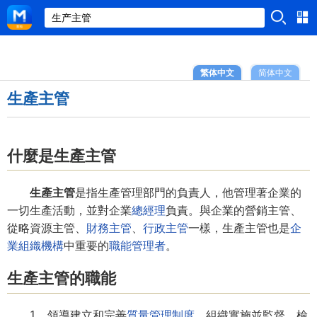
繁体中文
简体中文
生產主管
什麼是生產主管
生產主管
是指生產管理部門的負責人，他管理著企業的
一切生產活動，並對企業
總經理
負責。與企業的營銷主管、
從略資源主管、
財務主管
、
行政主管
一樣，生產主管也是
企
業組織機構
中重要的
職能
管理者
。
生產主管的職能
1、領導建立和完善
質量管理
制度
，組織實施並監督、檢