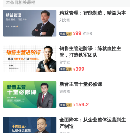
本条目相关课程
有些主管過於追求工作的速度和時效，急於求成，急事
精益管理：智能制造，精益为本
急辦，卻沒有輔以科學合理的方法，沒有把主要精力和時間
刘文彬
放在重要和有價值的工作任務上，分不清工作的輕重緩急，
迷失在雜務和瑣碎工作的汪洋大海之中，只見樹木不見森
99
198
¥
¥
林，結果造成了工作的效能低下。
销售主管进阶课：练就血性主
7、不善協作、
溝通障礙
管，打造铁军团队
贺学友
不少主管個人
工作能力
很強，但卻不善於與他人分工協
399
¥
作，尤其是與部門之間的配合和協作，往往困難更大。不少
主管常常以自我為中心，以小團體的利益為中心。即使在不
新晋主管十堂必修课
得不和別人或別的部門進行交流時，也往往存在著各種溝通
姚俊杰
的障礙，不能積極主動地展開交流，結果被一些只需要簡單
的溝通、協作就可以解決的問題捆住了手腳，影響了整體的
159.2
¥
企業績效
。
全面降本：从企业整体运营到生
8、歸罪於外、推卸責任
产制造
工作進展過程中出現問題時，很多人都傾向於將責任推