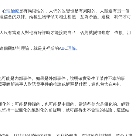
，
心理治療
是有局限性的，人們的改變也是有局限的。人類還有另一個
理信念的奴隸。兩種生物學傾向相生相剋，互為矛盾。這樣，我們才可
人只有當別人對他有好評時才能接納自己，否則就變得焦慮、依賴、沮
這個觀點的理論，就是艾裡斯的
ABC理論
。
可能是內部事件。如果是外部事件，說明確實發生了某件不幸的事
需要瞭解當事人對誘發事件的推論或解釋是什麼，這也包含在A中。
化的；可能是極端的，也可能是中庸的。當這些信念是僵化的、絕對
噹噹事人堅持一些僵化的絕對化的前提時．就可能得出不合理的結論，這些結
信念，往往引發消極的結果，不利於健康，有損於幸福快樂，並令人痛