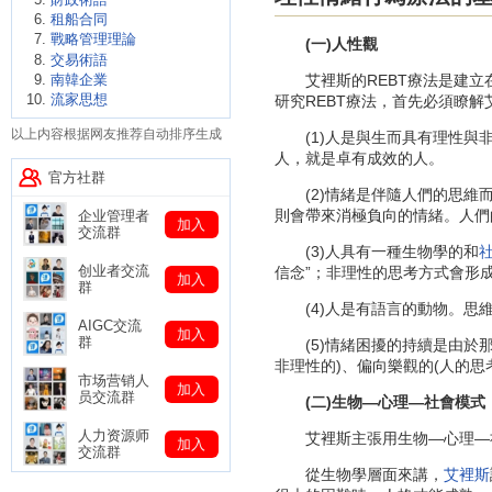
租船合同
戰略管理理論
(一)人性觀
交易術語
南韓企業
艾裡斯的REBT療法是建立
流家思想
研究REBT療法，首先必須瞭
以上内容根据网友推荐自动排序生成
(1)人是與生而具有理性與
人，就是卓有成效的人。
官方社群
(2)情緒是伴隨人們的思維而
則會帶來消極負向的情緒。人們
企业管理者
加入
交流群
(3)人具有一種生物學的和
创业者交流
信念”；非理性的思考方式會形成
加入
群
(4)人是有語言的動物。思維
AIGC交流
加入
群
(5)情緒困擾的持續是由於那
非理性的)、偏向樂觀的(人的
市场营销人
加入
员交流群
(二)生物—心理—社會模式
人力资源师
艾裡斯主張用生物—心理—社
加入
交流群
從生物學層面來講，
艾裡斯