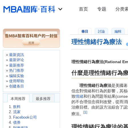
首页
专题
分类
條目
討論
編輯
理性情緒行為療法
最新資訊
最新评论
理性情緒行為療法(Rational Emot
最新推荐
热门推荐
什麼是理性情緒行為
编辑实验
使用帮助
理性情緒行為療法
是美國著
创建条目
信念對情緒和行為的影響，其核
致
情緒
和行為問題等結果(con
本周推荐
最多推荐
的不合理信念得到改變，從而消除其情緒
飲料
治療目標。由於該方法綜合了認
流家
[1]
療法。
Facebook公司
債券
理性情緒行為療法的
財政術語