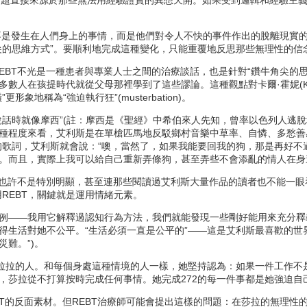
題直接來源於那些無法用經驗證實的異想天開。如果受到邏輯和經驗主義
是發生在人們身上的事情，而是他們對令人不快的事件作出的脫離現實
尖的思維方式”。要順利地完成這種變化，只能重覆地反思那些無理性的信
BT不光是一種患者與專業人士之間的治療談話，也是針對“鑽牛角尖的
孩提時代就從父母那裡學到了這些謬論。這種觀點對卡爾·霍妮(Karen Homey)
象地稱為“強迫執行狂”(musterbation)。
時就像摩西”(註：摩西是《聖經》中希伯來人先知，曾率以色列人逃脫
種程度來看，艾利斯是在單槍匹馬地反駁鄉村音樂中草率、自憐、多愁善
的歌詞，艾利斯就會說：“噢，當然了，如果我能要回我的狗，那是再好
。而且，實際上我可以給自己重新弄條狗，甚至弄些不會添亂的情人在身
也許不是特別明顯，甚至連那些閱讀過艾利斯大量作品的讀者也不能一眼看出
REBT，關鍵就是運用情緒元素。
—我用它解釋過認知行為方法，我們就能發現一些剛好能用來充分釋義
得生活對她不公平。“生活必須一直是公平的”——這是艾利斯最喜歡的世
難。”)。
拉的人。和每個身處這種情境的人一樣，她堅持認為：如果一件工作不
，莎拉從不打算按時完成任何事情。她完成272的每一件事都是她強迫
的反面素材。但REBT治療師可能會提出這樣的問題：在莎拉的無理性