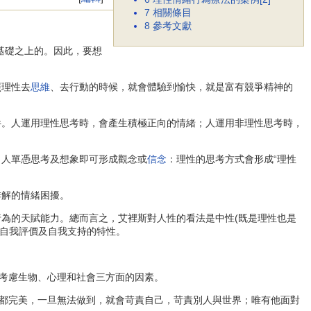
7
相關條目
8
參考文獻
基礎之上的。因此，要想
照理性去
思維
、去行動的時候，就會體驗到愉快，就是富有競爭精神的
件。人運用理性思考時，會產生積極正向的情緒；人運用非理性思考時，
。人單憑思考及想象即可形成觀念或
信念
：理性的思考方式會形成“理性
排解的情緒困擾。
行為的天賦能力。總而言之，艾裡斯對人性的看法是中性(既是理性也是
、自我評價及自我支持的特性。
考慮生物、心理和社會三方面的因素。
都完美，一旦無法做到，就會苛責自己，苛責別人與世界；唯有他面對