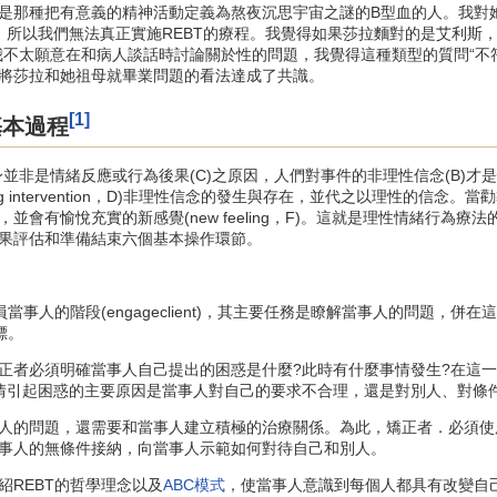
是那種把有意義的精神活動定義為熬夜沉思宇宙之謎的B型血的人。我對
，所以我們無法真正實施REBT的療程。我覺得如果莎拉麵對的是艾利斯
認為的那樣，我不太願意在和病人談話時討論關於性的問題，我覺得這種類型的質
將莎拉和她祖母就畢業問題的看法達成了共識。
[1]
基本過程
並非是情緒反應或行為後果(C)之原因，人們對事件的非理性信念(B)才
ing intervention，D)非理性信念的發生與存在，並代之以理性的信念
並會有愉悅充實的新感覺(new feeling，F)。這就是理性情緒行為
果評估和準備結束六個基本操作環節。
事人的階段(engageclient)，其主要任務是瞭解當事人的問題，
標。
必須明確當事人自己提出的困惑是什麼?此時有什麼事情發生?在這一
情引起困惑的主要原因是當事人對自己的要求不合理，還是對別人、對條
的問題，還需要和當事人建立積極的治療關係。為此，矯正者．必須使
事人的無條件接納，向當事人示範如何對待自己和別人。
REBT的哲學理念以及
ABC模式
，使當事人意識到每個人都具有改變自