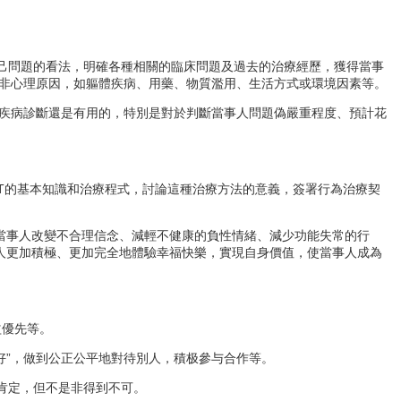
是瞭解當事人對自己問題的看法，明確各種相關的臨床問題及過去的治療經歷，獲得當事
非心理原因，如軀體疾病、用藥、物質濫用、生活方式或環境因素等。
疾病診斷還是有用的，特別是對於判斷當事人問題偽嚴重程度、預計花
BT的基本知識和治療程式，討論這種治療方法的意義，簽署行為治療契
當事人改變不合理信念、減輕不健康的負性情緒、減少功能失常的行
事人更加積極、更加完全地體驗幸福快樂，實現自身價值，使當事人成為
益優先等。
，我也好”，做到公正公平地對待別人，積极參与合作等。
同和肯定，但不是非得到不可。