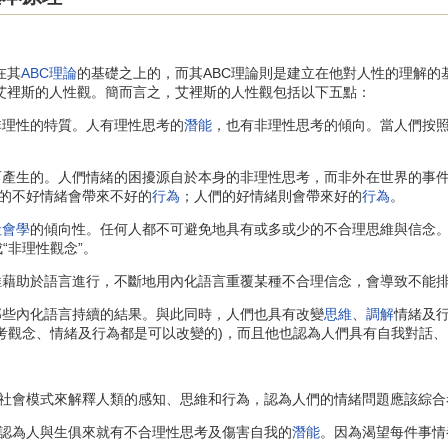
在其
ABC理論
的基礎之上的，而其ABC理論則是建立在他對人性的理解的
解艾裡斯的人性觀。簡而言之，艾裡斯的人性觀包括以下五點：
非理性的特質。人有理性思考的
潛能
，也有非理性思考的傾向。當人們按
產生的。人們情緒的困擾源自於本身的非理性思考，而非外在世界的事
的不好情緒會帶來不好的
行為
；人們的好情緒則會帶來好的
行為
。
社會學
的傾向性。任何人都不可避免地具有或多或少的不合理思維與信念
“非理性觀念”。
藉助於語言進行，不斷地用內化語言重覆某種不合理信念，會導致不能
些內化語言持續的結果。與此同時，人們也具有改變
思維
、
調解
情緒及
思考觀念、情緒及行為都是可以改變的)，而且他也認為人們具有自我對話
會模式來解釋人類的感知、思維和行為，認為人們的情緒問題應該綜合
認為人與生俱來就有不合理性思考及傷害自我的
潛能
。因為渴望每件事情