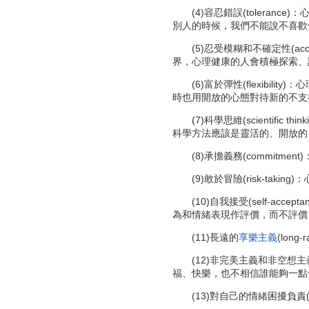
(4)容忍錯誤(toleran
別人的時候，我們不能說不喜歡
(5)忍受模糊和不確定性(accepta
界，心理健康的人會積極探索、
(6)富於彈性(flexibi
時也用開放的心態對待新的不支
(7)科學思維(scientif
科學方法應該是靈活的、開放的
(8)承擔義務(commitme
(9)敢於冒險(risk-tak
(10)自我接受(self-a
為和情緒表現作評價，而不評價
(11)長遠的
享樂主義
(long-
(12)非完美主義和非空想主義(n
福、快樂，也不相信誰能夠一點
(13)對自己的情緒困擾負責(self-