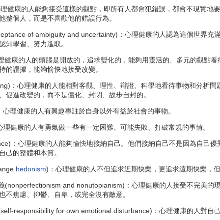
ce)：心理健康的人能夠接受這樣的觀點，即所有人都會犯錯誤，都會不現
他整個人，而是不喜歡他的錯誤行為。
nce of ambiguity and uncertainty)：心理健康的人認為這個世
認知學習、努力進取。
lity)：心理健康的人的頭腦是開放的，追求變化的，能夠用靈活的、多元的
持的證據，能夠愉快地接受改變。
ic thinking)：心理健康的人能相對客觀、理性、辯證、科學地看待事
、促進改變的，而不是僵化、封閉、故步自封的。
nt)：心理健康的人有興趣專註於自身以外有益於社會的事物。
ing)：心理健康的人有勇氣做一些有一定困難、可能失敗、打破常規的事情。
cceptance)：心理健康的人能夠愉快地接納自己。他們接納自己不是因
自己的整體和本質。
range
hedonism
)：心理健康的人不但追求近期快樂，更追求遠期快樂，
onperfectionism and nonutopianism)：心理健康的
也不焦慮、抑鬱、自卑，或完全沒有敵意。
responsibility for own emotional disturbance)：