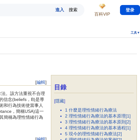
登录
百科VIP
工具▼
[
編輯
]
目錄
及方法。該方法重視不合理
的信念(beliefs，B)是導
[
隱藏
]
緒技術和行為技術使當事人
1
什麼是理性情緒行為療法
tance，簡稱USA)這一
2
理性情緒行為療法的基本原理[1]
其簡稱為理性情緒行為
3
理性情緒行為療法的基本原則[2]
4
理性情緒行為療法的基本過程[1]
5
現今的理性情緒行為療法[2]
[
編輯
]
6
理性情緒行為療法的案例[2]