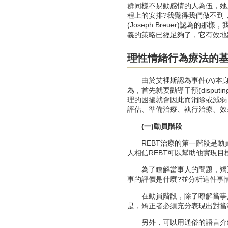
群同樣不易動感情的人為伍，她
程上的安排?我覺得我們做不到
(Joseph Breuer)
義的策略已經足夠了，它有效地
理性情緒行為療法的
由於艾裡斯認為事件(A)本身
為，首先就要勸導干預(disput
理的困擾就會因此而消除或減弱，
評估、準備治療、執行治療、效
(一)動員階段
REBT治療的第一階段是動員當
人相信REBT可以幫助他實現目
為了瞭解當事人的問題，矯正者
事的評價是什麼?並分析這件事
在動員階段，除了瞭解當事人
是，矯正者必須充分表現出對當
另外，可以用通俗的語言介紹