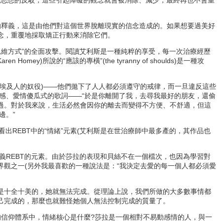
思想的反駁，這些引起障礙的觀念就會被消除、減少，最終再也不會重
的釋義，這是由他們對這個世界脫離現實的信念造成的。如果想要過美好
念，重覆地採取矯正行動來消除它們。
思維方式”的全面攻擊。閱讀艾利斯是一種純粹的享受，每一次治療經歷
所說的“應該的專橫”(the tyranny of shoulds)是一種攻
埃及人的奴役)——他們拋下了人人都必須遵守的戒律，而一旦違反這些
感、愛情傻瓜式的歌詞——“於是你離開了我，去尋我最好的朋友，還偷
不過。對於我來說，生活必然會因你的離去而變得不方便、不舒適，但這
邊。”
REBT中的“情緒”元素(艾利斯是在世治療師中最多產的，其作品也
REBT的元素。由於莎拉的表現和貝絲不在一個檔次，也因為學習對
界觀之一(另外我最喜歡的一種說法是：“我決定去愛的每一個人都必須愛
是十全十美的，她就無法完成。從理論上說，我們所做的大多數事情都
自己完成的，那麼也就難怪她個人無法控制完成的質量了。
的信仰體系中，情緒核心是什麼?莎拉是一個相對不易動感情的人，與一