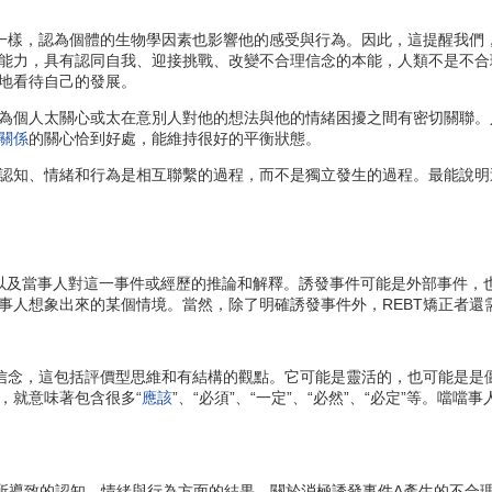
一樣，認為個體的生物學因素也影響他的感受與行為。因此，這提醒我們
能力，具有認同自我、迎接挑戰、改變不合理信念的本能，人類不是不合
地看待自己的發展。
為個人太關心或太在意別人對他的想法與他的情緒困擾之間有密切關聯。
關係
的關心恰到好處，能維持很好的平衡狀態。
認知、情緒和行為是相互聯繫的過程，而不是獨立發生的過程。最能說明
及當事人對這一事件或經歷的推論和解釋。誘發事件可能是外部事件，也
事人想象出來的某個情境。當然，除了明確誘發事件外，REBT矯正者還
念，這包括評價型思維和有結構的觀點。它可能是靈活的，也可能是是僵
，就意味著包含很多“
應該
”、“必須”、“一定”、“必然”、“必定”等。
導致的認知、情緒與行為方面的結果。關於消極誘發事件A產生的不合理