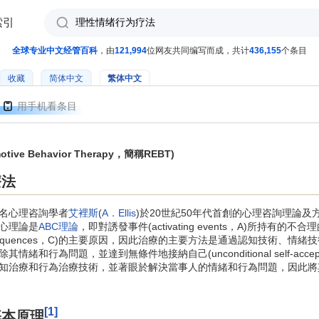
索引
全球专业中文经管百科
，由
121,994
位网友共同编写而成，共计
436,155
个条目
收藏
简体中文
繁体中文
用手机看条目
ive Behavior Therapy，簡稱REBT)
療法
名心理咨詢學者
艾裡斯
(
A．Ellis
)於20世紀50年代首創的心理咨詢理論
心理論是
ABC理論
，即對誘發事件(activating events，A)所持有的不合理
sequences，C)的主要原因，因此治療的主要方法是通過認知技術、情
和行為問題，並達到無條件地接納自己(unconditional self-accep
知治療和行為治療技術，並著眼於解決當事人的情緒和行為問題，因此將
[1]
基本原理