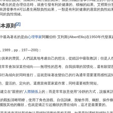
產生的是合理信念時，就會引發有利於健康的、積極的結果。艾裡斯分別稱之
此，對於不幸誘發事件A可以產生兩類負性結果，一類是有利於健康的適當的負
同的負性情緒。
[2]
基本原則
中最為著名的是由
心理學家
阿爾伯特·艾利斯(AlbertEllis)在1950
989，pp．197—200)：
俱來的潛質。人們認真地考慮自己的想法，從錯誤中吸取教訓；但是人們
常常會加深某些傾向——無理性的思考、自我損壞的習慣化，還有願望
行為傾向於同時進行，這就意味著改變自己的行為通常需要運用感性認知
、靈活的、定向的。還應當佈置家庭作業，同時還要相對簡短。
建立在“親密的”
人際關係
上的；而是常常故意使用“冷靜的方式，說服來訪
的觀點清晰明瞭，使用了角色游戲、自信訓練、脫敏作用、幽默、操作條件
擺脫其他的癥狀，也就是矯正引起癥狀的潛在傾向，這才是最重要的。