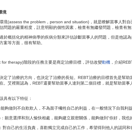
環境
sess the problem，person and situation)，就
估問題的嚴重程度，註意明顯的個性因素，檢查有無繼發問題，檢查有無
於概括化的精神病學的疾病分類來評估診斷當事人的問題，但是他認為
方案等方面，很有幫助。
ent for therapy)階段的任務主要是商定治療目標，評估改變
動機
，介紹RE
了治療的方向，也決定了治療的長短。REBT治療的目標首先是幫助
在。艾裡斯認為，REBT還要幫助當事人達到第二個目標，就是幫助當
該具有以下特征：
erest)：能夠做到不自欺欺人，不為面子犧牲自己的利益，在一般情況下自我利
nterest)：願意選擇和別人愉快相處，能夠建立親密關係，能夠做到“你好
ection)：對自己的生活負責，喜歡獨立完成自己的工作，希望得到他人的認