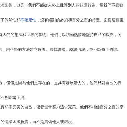
實地要求完美，但是，我們不能從人格上批評別人的錯誤行為。當我們不喜歡
界充滿了偶然性和
不確定性
，沒有絕對的必須和百分之百的肯定。面對這個世
觀點看待人們的想法和世界的事物。他們可以積極熱情地堅持自己的觀點，同
物和分析問題，用科學的方法建立假說、尋找證據、驗證假說，並不斷修正假說。
為自己優秀，僅僅是因為他們是存在的，是具有發展潛力的，他們只對自己的行
但不會飲鴆止渴。
人接受不完美的現實和不完美的自己，儘管也會努力追求完美。他們不相信百分之百的幸
心理健康的人對自己的情緒困擾負責，而不是責備他人或環境。