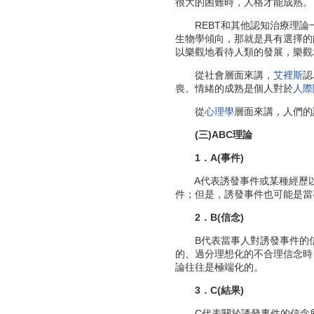
很大的困難時，人格才能成熟。
REBT和其他認知治療理論
生物學傾向，那就是具有選擇的
以樂觀地看待人類的發展，樂觀
從社會層面來講，
艾裡斯
認
喪。情緒的成熟是個人對於
人際
從
心理學
層面來講，人們的
(三)ABC理論
1．A(事件)
A代表誘發事件或某種經歷以
件；但是，誘發事件也可能是當
2．B(信念)
B代表當事人對誘發事件的信
的、過分理想化的不合理信念時
論往往是極端化的。
3．C(結果)
C代表關於誘發事件的信念所