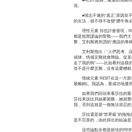
●REBT認為，嚴重的情緒問
現。
●情志不遂的“真正”原因並不
的生活，就不得不改變“鑽牛角
理性元素 你也許會發現，RE
都是抵禦謬論的聖戰——我們大多數人在
擊，艾利斯將所謂的“應該的專橫”更形
艾利斯指出：“人們思考、說話
戒律，情感災難就會降臨。從某
走了我的狗”——比如看到這樣
並不是什麼災難，沒有這麼糟糕
情緒元素 REBT在這一方面
最暢銷)。我認為，要成功地運用
如果我們回頭來看莎拉的案例—
莎拉來說比貝絲要困難，她就覺
我，否則這就是一個無法容忍的災
莎拉還是個“世界級”的拖拖拉
是不完美的，由此得出的結論是
這些論點全都是絕佳的REBT