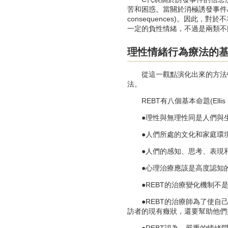
苦和困惑。當關於消極誘發事件A
consequences)。因
一定的負性情緒，不過是兩類不
理性情緒行為療法的
從這一觀點演化出來的方法
法。
REBT有八個基本命題(Ellis，1
●理性與無理性同是人們與生
●人們所處的文化和家庭環境
●人們的感知、思考、表現和
●心理治療應該是高度認知的
●REBT的治療變化機制不是
●REBT的治療師為了使自己
訪者的現有癥狀，還要幫助他們