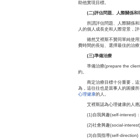
助他實現目標。
(二)評估問題、人際關係和
所謂評估問題、人際關係和環境(as
人的個人成長史和人際背景，評
雖然艾裡斯不贊同單純使用過
費時間的長短、選擇最佳的治療
(三)準備治療
準備治療(prepare the cli
約。
商定治療目標十分重要，這決定
為，這往往也是當事人的困擾所
心理健康
的人。
艾裡斯認為心理健康的人應
(1)自我興趣(self-int
(2)社會興趣(social-i
(3)自我指導(self-dir