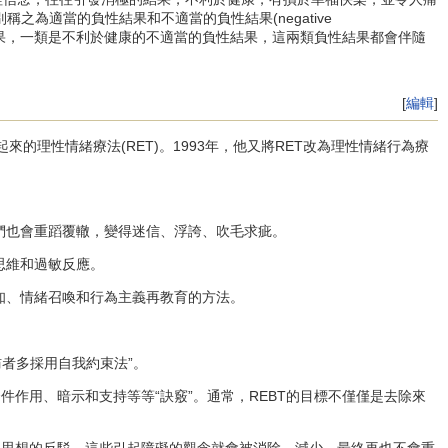
為適當的負性結果和不適當的負性結果(negative
性結果，一類是不利於健康的不適當的負性結果，這兩類負性結果都會伴隨
[
編輯
]
年代發展起來的理性情緒療法(RET)。1993年，他又將RET改為理性情緒行為療
也會重蹈覆轍，變得迷信、浮誇、吹毛求疵。
思維和過敏反應。
、情緒召喚和行為主義再教育的方法。
者多採用自我約束法”。
作用、暗示和支持等等“訣竅”。通常，REBT的目標不僅僅是去除來