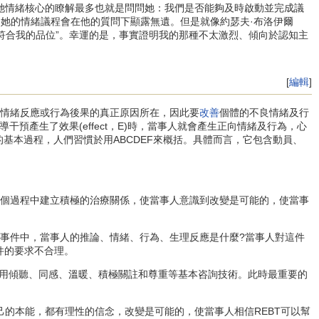
她情緒核心的瞭解最多也就是問問她：我們是否能夠及時啟動並完成議
，她的情緒議程會在他的質問下顯露無遺。但是就像約瑟夫·布洛伊爾
問“不符合我的品位”。幸運的是，事實證明我的那種不太激烈、傾向於認知主
[
編輯
]
是情緒反應或行為後果的真正原因所在，因此要
改善
個體的不良情緒及行
。當勸導干預產生了效果(effect，E)時，當事人就會產生正向情緒及行為，心
療法的基本過程，人們習慣於用ABCDEF來概括。具體而言，它包含動員、
併在這個過程中建立積極的治療關係，使當事人意識到改變是可能的，使當事
事件中，當事人的推論、情緒、行為、生理反應是什麼?當事人對這件
件的要求不合理。
用傾聽、同感、溫暖、積極關註和尊重等基本咨詢技術。此時最重要的
己的本能，都有理性的信念，改變是可能的，使當事人相信REBT可以幫