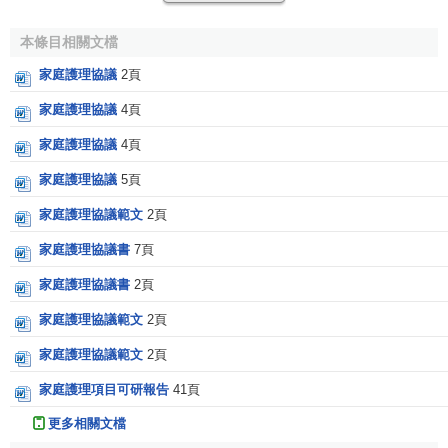
復；健康教育應成為家庭護理的主理服務，以促進家庭系統
及其成員達到最佳的健康 要內容之一。
本條目相關文檔
家庭護理協議
2頁
家庭護理的服務範圍
家庭護理協議
4頁
在國內，有學者提出家庭護理的主要範圍有家庭健康護
理和家庭病床護理，家庭健康護理是社會保健服務系統的延
家庭護理協議
4頁
伸，即由醫院為家庭提供上門護理保健服務，家庭成員在專
家庭護理協議
5頁
業人員的指導下進行
自我護理
；家庭病床護理主要是對身心
家庭護理協議範文
2頁
障礙、卧床及患
慢性病
的
個體
等提供治療護理和健康保健指
導。
家庭護理協議書
7頁
家庭護理協議書
2頁
[3]
家庭護理的必要性
家庭護理協議範文
2頁
1.家庭對人體健康起著重要作用
家庭護理協議範文
2頁
健康的家庭是社會安定的必要條件，是維護人體健康的
家庭護理項目可研報告
41頁
重要環境。人生三分之二以上的時間是在家庭中度過的，家
更多相關文檔
庭的許多問題都直接或間接地影響到健康，家庭結構的破