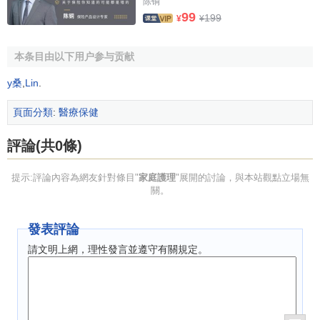
陈铜
99
199
¥
¥
據
統計
，全球5歲以下兒童有22％生活在中國，1988年
全國出生
缺陷率
為13．07％ ，全國每年出生肉眼可見殘疾兒
本条目由以下用户参与贡献
童約30萬人。這一大批殘疾兒童更需要家庭護理的參與。
y桑
,
Lin
.
5.疾病譜的改變
頁面分類
:
醫療保健
過去曾嚴重危害人類健康的急、慢性傳染病已退居次要
地位，而與人類行為和生活方式以及社會心理因索有關的一
評論(共0條)
些非傳染性疾病(如心血管疾病、腦血管疾病、惡性腫瘤、意
外事故等)則成為人類的主要死亡原因。要使人們改變不良行
提示:評論內容為網友針對條目"
家庭護理
"展開的討論，與本站觀點立場無
關。
為和生活方式僅靠醫院的力量是遠遠不夠的，需通過社區廣
泛的健康教育促進人們改變不良行為和生活方式，以增進健
發表評論
康。
請文明上網，理性發言並遵守有關規定。
[4]
影響家庭護理開展的因素及對策
儘管家庭護理有許多優越性，但開展卻有一定難度。其