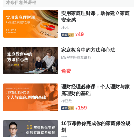
本条目相关课程
壞、家庭功能的喪失、家庭關係的失調等都會對健康產生重
要的影響。
实用家庭理财课，助你建立家庭
安全感
2.健康觀念的變化
汪凡
49
¥
隨著人類文明程度及生活水平的不斷提高，人們對健康
概念的認識和健康保健要求發生了明顯的變化，不再滿足於
家庭教育中的方法和心法
吃飽和無病癥，而是追求飲食文化和健康長壽。醫院內的疾
MBA智库特邀讲师
病治療和護理已不能適應人們對健康保健的需求，醫院外的
健康教育、
健康咨詢
以及健康保健就成為必然。
免费
3.計劃生育和社會老齡化
理财经理必修课：个人理财与家
隨著計劃生育政策的深入實施，獨生子女比例加大，核
庭理财的基础
心家庭將面臨一個子女照顧多個老人健康的問題。
人口老齡
梅亚欧
159
化
的發展使老年護理及老年慢性病的護理需求增加，這些需
¥
求又不可能在醫院完全得到滿足，故迫切需要發展家庭護
16节课教你完成你的家庭保险规
理，以減輕病員家庭的
經濟
和勞務負擔。
划
4.殘疾人的護理問題