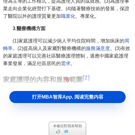
理為主導的工作模式，提高護理人員的成就感。(3)為護理事
業走向企業化經營打下基礎。(4)隨著醫療技術的發展，保證
了醫院以外的護理質量更加
職業化
、專業化。
3.醫療機構方面
(1)家庭護理可以減少病人平均住院時間，增加病床的
周
轉率
。(2)提高病人及家屬對醫療機構的
服務滿意度
。(3)有效
的家庭護理可以完善社區醫療護理體制，適應中國家庭護理
事業發展，滿足社區居民的
需求
。
[2]
家庭護理的內容和服務範圍
家屬護理主要內容
打开MBA智库App, 阅读完整内容
提供護理知識、技術和護理咨詢，積極主動的與病人交
流；制定家庭護理計劃，並請家屬病人給予配合；為病人提
供常規的
基礎護理
及技術操作；加強
心理護理
，促進護理對
本條目對我有幫助
象疾病的轉歸；積極適時地進行家庭干預，促進病人的康
48