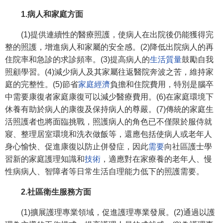
1.病人和家庭方面
(1)提供連續性的醫療照護，使病人在出院後仍能獲得完
整的照護，增進病人和家屬的安全感。(2)降低出院病人的再
住院率和急診的求診頻率。(3)提高病人的
生活質量
鼓勵自我
照顧學習。(4)減少病人及其家屬往返醫院奔波之苦，維持家
庭的完整性。(5)節省
家庭經濟
負擔和住院費用，特別是腦卒
中需要康復者家庭康復可以減少醫療費用。(6)在家庭環境下
休養有助於病人的康復及保持病人的尊嚴。(7)傳統的家庭生
活照護者也將面臨挑戰，照護病人的角色已不僅限於服侍就
寢、整理居室環境和洗衣做飯等，還應包括使病人或老年人
身心愉快、促進康復以防止併發症，因此
需要
向社區護士學
習新的家庭護理知識和
技術
，適應對在家療養的老年人、慢
性病病人、智障者等日常生活自理能力低下的照護需要。
2.社區衛生服務方面
(1)擴展護理專業領域，促進護理專業發展。(2)通過以護