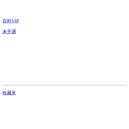
百科VIP
未开通
收藏夹