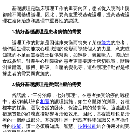
基礎護理是臨床護理工作的重要內容，患者從入院到出院
都離不開基礎護理。因此，要高度重視基礎護理，提高基礎護
理在臨床治療和護理中重要性的認識。
1.搞好基礎護理是患者病情的需要
護理工作的對象是因健康失衡而喪失了某種
能力
的患者，
他們因生理功能或心理狀態的改變而導致個人的力量、意志或
知識的不足而需要護士提供幫助，如翻身、氧氣吸入、協助進
食或鼻飼。對產生心理障礙的患者更需要護士密切觀察，隨時
測量體溫、脈搏、呼吸、血壓的變化等，這些護理活動都是根
據患者的需要而實施的。
2.搞好基礎護理是疾病治療的需要
俗話說，“三分治療，七分護理”。在患者接受治療的過程
中，必須輔以許多
相關
的護理措施，如生命體徵的測量、各種
標本的採集、選取恰當的卧床、保證足夠的營養等。這些護理
措施質量的好壞直接影響著治療效果。因此，基礎護理也是治
療的一個組成部分。基礎護理是一門既有科學知識又具有操作
性的
技能
。護士必須將知識、智慧、
技術技能
結合併用才能完