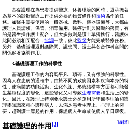
基礎護理在為患者提供醫療、休養環境的同時，還承擔著
為基本的診斷醫療工作提供必要的物質條件和
技術
協作的任
務。如醫生需要使用的一般器械、敷料、儀器設備等，大都由
護理人員請領、保管、消毒備用。醫療計劃與醫囑的落實，有
的是醫生操作護士配合，但大多數則是護士單獨執行，醫護彼
此間必須相互配合，
協調
一致，彼此
監督
方能完成醫療任務。
另外，基礎護理還對護際間、護患間、護士與各合作科室間的
關係起著協調作用。
3.基礎護理工作的科學性
基礎護理工作的內容既平凡、瑣碎，又有很強的科學性。
因為人在患病的過程中，由於不同的致病因素和疾病本身的特
性，使病體的功能活動、生化代謝、形態結構等方面都可能發
生某種程度的變化，這些變化又可導致
生理需要
和生活上的變
化。因此，在護理上特別要求護士必須運用所學醫學理論和護
理學知識來精心護理病人，以滿足患者生理上、心理上的需
要，起到護士應起的作用，保證病人生命或使病人早日康復。
[
編輯
]
[3]
基礎護理的作用