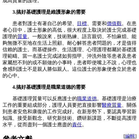
成高質量的護理。
3.搞好基礎護理是維護形象的需要
患者對護士有著自己的希望、
目標
、需要和
價值觀
。在患
者心目中，護士形象的高低，很大程度上取決於護士完成基礎
護理的
質量
。一般說來，技術熟練、語言親切、不怕麻煩、能
夠無微不至地在生活上照顧、耐心解答患者問題的，才是值得
信賴的護士。而基礎操作、生活護理、心理護理都屬於基礎護
理範疇。當一名護士完成諸如剪指甲、沖洗外陰等患者及患者
家屬想不到的或不願做的小事時，患者即使嘴上不說，心理也
會感到護士不是親人勝似親人。這位護士的形象便會立於患者
的心中。
4.搞好基礎護理是職業道德的需要
基礎護理質量可以反應護士的
職業道德
。基礎護理是治療
工作的重要組成部分，護理人員要把直接影響
醫療質量
、關係
到患者安危和康復的工作完成好。在新形勢下，要認真學習新
知識、接受新觀念、研究新技術、鑽研新課題，不斷提高護理
水平，從而盡到一個護士應盡的
責任
。
[
編輯
]