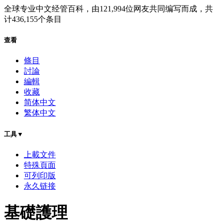
全球专业中文经管百科
，由
121,994
位网友共同编写而成，共
计
436,155
个条目
查看
條目
討論
編輯
收藏
简体中文
繁体中文
工具▼
上載文件
特殊頁面
可列印版
永久链接
基礎護理