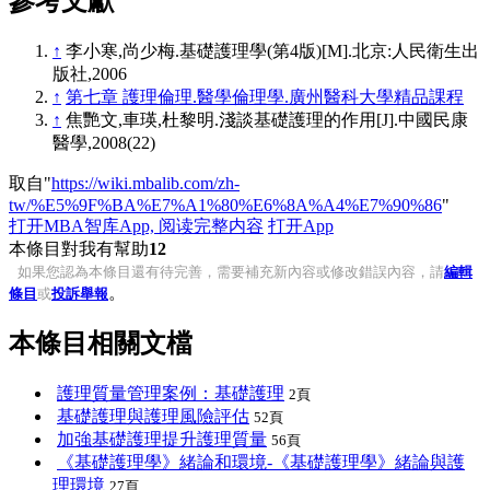
參考文獻
↑
李小寒,尚少梅.基礎護理學(第4版)[M].北京:人民衛生出
版社,2006
↑
第七章 護理倫理.醫學倫理學.廣州醫科大學精品課程
↑
焦艷文,車瑛,杜黎明.淺談基礎護理的作用[J].中國民康
醫學,2008(22)
取自"
https://wiki.mbalib.com/zh-
tw/%E5%9F%BA%E7%A1%80%E6%8A%A4%E7%90%86
"
打开MBA智库App, 阅读完整内容
打开App
本條目對我有幫助
12
如果您認為本條目還有待完善，需要補充新內容或修改錯誤內容，請
編輯
。
條目
或
投訴舉報
本條目相關文檔
護理質量管理案例：基礎護理
2頁
基礎護理與護理風險評估
52頁
加強基礎護理提升護理質量
56頁
《基礎護理學》緒論和環境-《基礎護理學》緒論與護
理環境
27頁