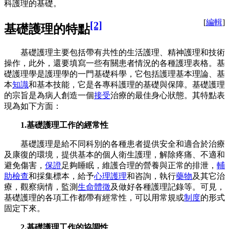
科護理的基礎。
[
編輯
]
[2]
基礎護理的特點
基礎護理主要包括帶有共性的生活護理、精神護理和技術
操作，此外，還要填寫一些有關患者情況的各種護理表格。基
礎護理學是護理學的一門基礎科學，它包括護理基本理論、基
本
知識
和基本技能，它是各專科護理的基礎與保障。基礎護理
的宗旨是為病人創造一個
接受
治療的最佳身心狀態。其特點表
現為如下方面：
1.基礎護理工作的經常性
基礎護理是給不同科別的各種患者提供安全和適合於治療
及康復的環境，提供基本的個人衛生護理，解除疼痛、不適和
避免傷害，
保證
足夠睡眠，維護合理的營養與正常的排泄，
輔
助檢查
和採集標本，給予
心理護理
和咨詢，執行
藥物
及其它治
療，觀察病情，監測
生命體徵
及做好各種護理記錄等。可見，
基礎護理的各項工作都帶有經常性，可以用常規或
制度
的形式
固定下來。
2.基礎護理工作的協調性