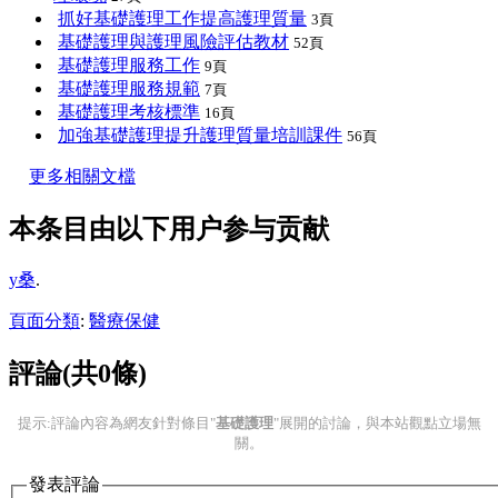
抓好基礎護理工作提高護理質量
3頁
基礎護理與護理風險評估教材
52頁
基礎護理服務工作
9頁
基礎護理服務規範
7頁
基礎護理考核標準
16頁
加強基礎護理提升護理質量培訓課件
56頁
更多相關文檔
本条目由以下用户参与贡献
y桑
.
頁面分類
:
醫療保健
評論(共0條)
提示:評論內容為網友針對條目"
基礎護理
"展開的討論，與本站觀點立場無
關。
發表評論