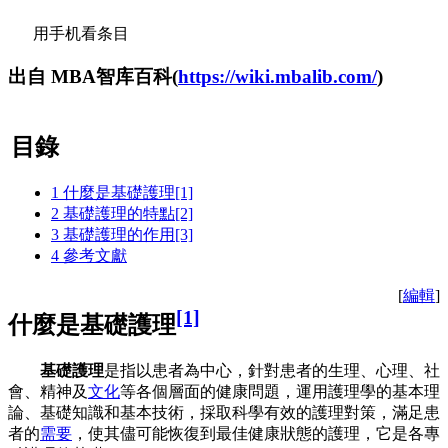
用手机看条目
出自 MBA智库百科(
https://wiki.mbalib.com/
)
目錄
1
什麼是基礎護理[1]
2
基礎護理的特點[2]
3
基礎護理的作用[3]
4
參考文獻
[
編輯
]
[1]
什麼是基礎護理
基礎護理
是指以患者為中心，針對患者的生理、心理、社
會、精神及
文化
等各個層面的健康問題，運用護理學的基本理
論、基礎知識和基本技術，採取科學有效的護理對策，滿足患
者的
需要
，使其儘可能恢復到最佳健康狀態的護理，它是各專