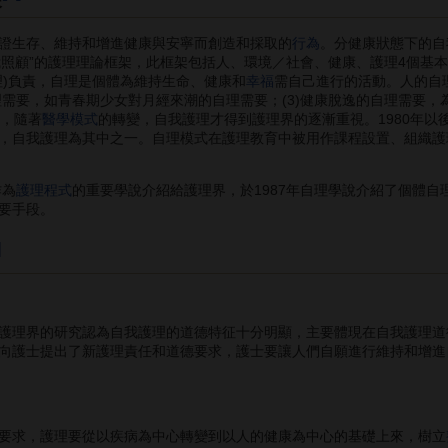
生存、維持和增進健康與安寧而創造和採取的
行為
。分健康狀態下的自我
“自我照顧”的護理理論框架，此框架包括人、環境／社會、健康、護理4個基本
理)負責，自理是個體為維持生命、健康和
幸福
需自己進行的活動。人的自理
自理需要，如青春期少女對月經來潮的自理需要；(3)健康脫逸的自理需要
期，隨著
醫學模式
的轉變，自我護理才得到護理界的逐漸重視。1980年
，自我護理為其中之一。自理模式在護理教育中被用作課程設置、組織護
作為
護理程式
的重要學說介紹給護理界，於1987年自理學說介紹了個體自
要手段。
]
護理界的研究認為自我護理的道德特征十分明顯，主要體現在自我護理道
向護士提出了新護理責任和道德要求，護士要讓人們自願進行維持和增進
求，護理要從以疾病為中心轉變到以人的健康為中心的基礎上來，樹立