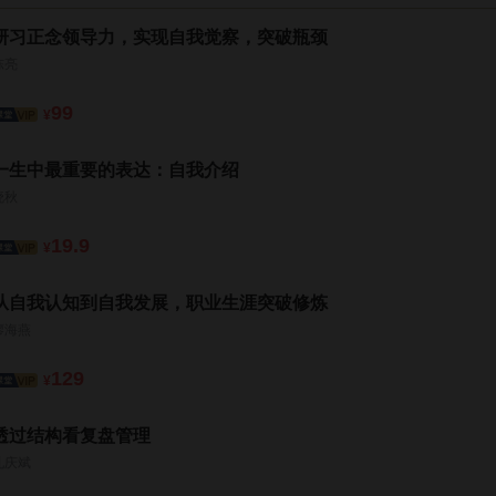
研习正念领导力，实现自我觉察，突破瓶颈
陈亮
99
¥
一生中最重要的表达：自我介绍
晓秋
19.9
¥
从自我认知到自我发展，职业生涯突破修炼
廖海燕
129
¥
透过结构看复盘管理
孔庆斌