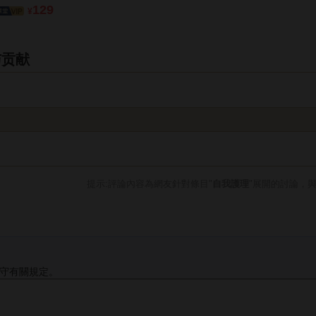
129
¥
与贡献
提示:評論內容為網友針對條目"
自我護理
"展開的討論，
守有關規定。