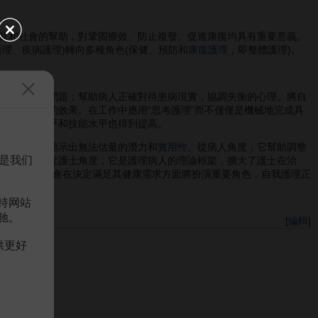
庭和社會的幫助，對鞏固療效、防止複發、促進康復均具有重要意義。
理、疾病護理)轉向多種角色(保健、預防和
康復護理
，即整體護理)。
明白的一些問題；幫助病人正確對待患病現實，協調失衡的心理。將自
，收到良好的效果。在工作中應用“思考護理”而不僅僅是機械地完成具
士的業務水平和技能水平也得到提高。
自我護理均顯示出無法估量的潛力和
實用性
。從病人角度，它幫助調整
是我们
好的心態。從護士角度，它是護理病人的理論框架，擴大了護士在治
體、家庭和社會在決定滿足其健康需求方面將扮演重要角色，自我護理正
持网站
驰。
[
編輯
]
供更好