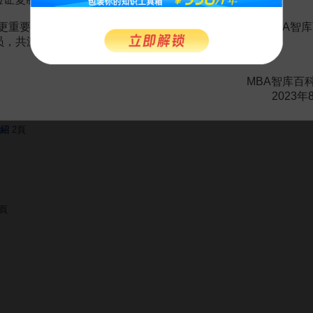
更重要的是长期以来您对百科频道的支持。诚邀您加入MBA智库
赏
MBA智库APP
会员，共渡难关，共同见证彼此的成长和进步！
。
需要補充新內容或修改錯誤內容，請
編輯條目
或
投訴舉報
MBA智库百
2023年
紹
2頁
2頁