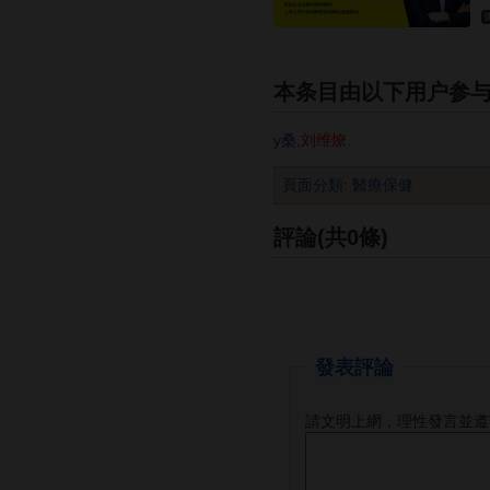
本条目由以下用户参
y桑
,
刘维燎
.
頁面分類
:
醫療保健
評論(共0條)
發表評論
請文明上網，理性發言並遵