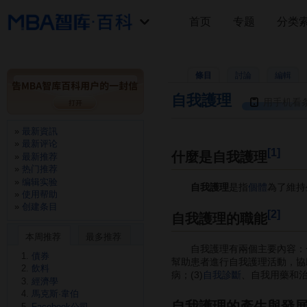
首页
专题
分类
條目
討論
編輯
自我護理
用手机看
最新資訊
最新评论
[1]
什麼是自我護理
最新推荐
热门推荐
编辑实验
自我護理
是指
個體
為了維持
使用帮助
创建条目
[2]
自我護理的職能
本周推荐
最多推荐
自我護理有兩個主要內容：一
債券
幫助患者進行自我護理活動，協
飲料
病；(3)
自我診斷
、自我用藥和治
經濟學
馬克斯·韋伯
自我護理的產生與發
Facebook公司