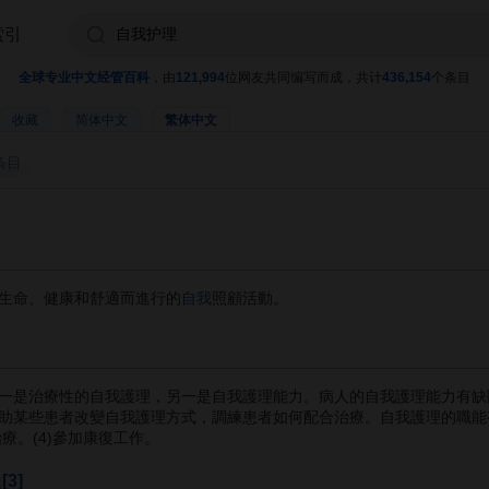
索引
全球专业中文经管百科
，由
121,994
位网友共同编写而成，共计
436,154
个条目
收藏
简体中文
繁体中文
条目
生命、健康和舒適而進行的
自我
照顧活動。
是治療性的自我護理，另一是自我護理能力。病人的自我護理能力有缺
助某些患者改變自我護理方式，調練患者如何配合治療。自我護理的職能有：
療。(4)參加康復工作。
[3]
展