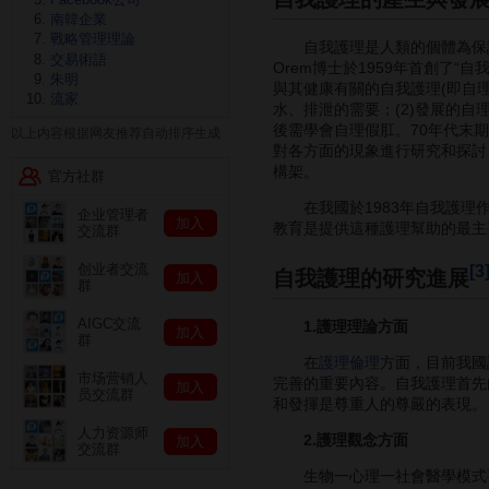
南韓企業
戰略管理理論
自我護理是人類的個體為保證
交易術語
Orem博士於1959年首創了
朱明
與其健康有關的自我護理(即自
流家
水、排泄的需要；(2)發展的
後需學會自理假肛。70年代末
以上内容根据网友推荐自动排序生成
對各方面的現象進行研究和探討
構架。
官方社群
在我國於1983年自我護理
企业管理者
加入
教育是提供這種護理幫助的最主
交流群
[3
创业者交流
自我護理的研究進展
加入
群
AIGC交流
1.護理理論方面
加入
群
在
護理倫理
方面，目前我國
市场营销人
完善的重要內容。自我護理首先
加入
员交流群
和發揮是尊重人的尊嚴的表現。
人力资源师
2.護理觀念方面
加入
交流群
生物一心理一社會醫學模式要