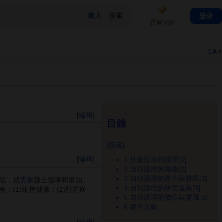
登录
百科VIP
工具▼
[
編輯
]
目錄
[
隱藏
]
[
編輯
]
1
什麼是自我護理[1]
2
自我護理的職能[2]
3
自我護理的產生與發展[3]
陷，就
需要
護士指導和幫助。
4
自我護理的研究進展[3]
(1)維持健康；(2)預防疾
5
自我護理的價值與實踐[3]
6
參考文獻
[
編輯
]