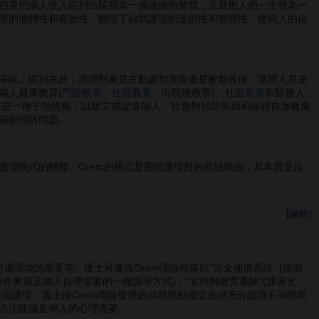
四是把病人從入院到出院視為一個連續的整體；五是把人的一生視為一
理的個體性和有效性，體現了自我護理的連續性和整體性，使病人的自
等級。區別在於：護理對象是主動參加康復還是被動等候，護理人員是
病人健康教育(
門診教育
、
住院教育
、出院後教育)、
社區教育
和醫務人
質是一種干預措施，以建立或促進個人、社會對預防疾病和保持自身健康
病的預防問題。
理模式的轉變。Orem的模式是圍繞護理目的而組織的，其本質是自
[
編輯
]
適環境的需要等。護士可遵循Orem理論框架以“完全補償系統” (指個
作來滿足病人自理需要的一種護理方式)；“支持與教育系統”(通過支
面護理。護士按Orem理論發展的自我照顧概念必須充分認識不同時期
方法能滿足病人的心理需要。