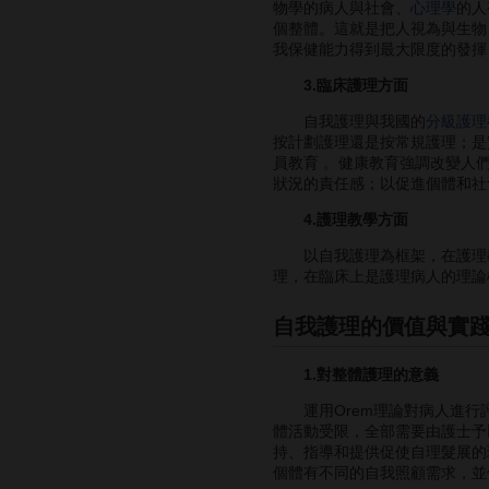
物學的病人與社會、
心理學
的人
個整體。這就是把人視為與生物
我保健能力得到最大限度的發揮
3.臨床護理方面
自我護理與我國的
分級護理
按計劃護理還是按常規護理；是
員教育 。健康教育強調改變人
狀況的責任感；以促進個體和社
4.護理教學方面
以自我護理為框架，在護理教育
理，在臨床上是護理病人的理論
自我護理的價值與實
1.對整體護理的意義
運用Orem理論對病人進行
體活動受限，全部需要由護士予以
持、指導和提供促使自理髮展的
個體有不同的自我照顧需求，並