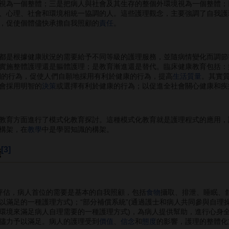
視為一個整體；三是把病人與社會及其生存的整個外環境視為一個整體；
、心理、社會和環境相統一協調的人。這些護理觀念，主要強調了自我護
，促使個體儘快承擔自我照顧的
責任
。
都是根據健康狀況的需要給予不同等級的護理服務，並隨病情變化而調節
實施整體護理還是軀體護理；是教育漸進還是替代。臨床健康教育包括：
們的行為，促使人們自願地採用有利於健康的行為，提高
生活質量
。其實
會採用明智的
決策
或選擇有利於健康的行為；以促進全社會關心健康和疾
方面進行了模式化教育探討。這種模式化教育就是護理程式的應用，護
構架，在
教學
中是學習知識的構架。
[3]
踐
評估，病人首位的需要是基本的自我照顧，包括
食物
攝取、排泄、睡眠、舒
滿足的一種護理方式)；“部分補償系統”(通過護士和病人共同參與自理操
環境來滿足病人自理需要的一種護理方式)，為病人提供幫助，進行心身全
儘力予以滿足。病人的護理受到
價值
、
信念
和
態度
的影響，護理的整體化