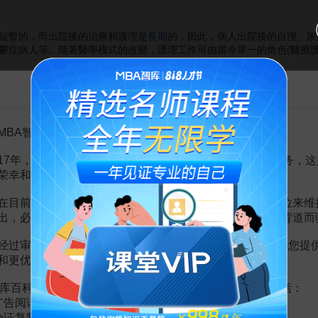
暫的，而出院後的治療和護理是
長期
的，因此，病人出院後的自理、家
鬱症病人等。隨著醫學模式的改變，護理工作可由當今單一的角色(醫療護
告MBA智库百科用户的一封信
：系統地敘述與本病有關的
知識
；可採取的措施和預防方法；治療中應
使在死亡邊緣掙扎、幾乎喪失自理能力的病人，重獲維護正常的生活狀態
助、指導、教育和訓練，使病人恢復正常的自理能力。在這個過程中，護
MBA智库百科用户：
在理論、觀念、臨床護理、教學上的探討，還是在臨床實踐的運用中，
17年，百科频道一直以免费公益的形式为大家提供知识服务，这
狀態下
自我管理
，有助於病人在醫院、家庭、社會中的角色適應，保持良
了護士的業務水平，豐富了護士職業的內涵。
WHO
指出：下個世紀，個
荣幸和骄傲。
在目前越来越严峻的经营挑战下，单纯依靠不断增加广告位来维
出，必然会越来越影响您的使用体验，这也与我们的初衷背道而
经过审慎地考虑，我们决定推出VIP会员收费制度，以便为您提
為影響因素的護理研究進展[J].湖北民族學院學報(醫學版),2008(1)
和更优质的内容。
與應用[J].忽視進修雜誌,2001(6)
強健康教育促進自我護理的發展[J].衛生職業教育,2005(1)
库百科VIP会员（9.9元 / 年，
点击开通
），您的权益将包括：
广告阅读；
验证复制。