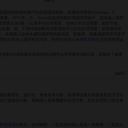
護理和疾病狀態下的自我護理兩類。美國護理學家Dorothea．E．
要素。1971年，Dr．Orem在論述有關自我護理理論中，認為個人應對
需要分為3種：(1)基本的自理需要，也稱日常生活需要，如對空氣、
，為在傷、病、不適時或診斷和治療傷病所引起的自理需要，如直腸癌術
以後，美國護士協會依據對護理學的新認識、新發展，曾建議護理研究者們
理程式和成人護理教育內容，對
慢性病
病人
健康教育
和生活指導的理論
理需要的3個範疇及疾病狀態治療性自理需要的6個方面，並闡述了健康
[
編輯
]
德的教育性、協作性、漸進性等方砸，自理學說產生和發展是
護理道德
自己健康的活動，發動病人及家屬參與自理活動；其次自理能力的培養
整體護理
的觀念。如何轉變，一是把病與病人視為一個整體；二是把生