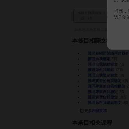
当然，
本條目對我有幫助
VIP
18
如果您認為本條目還有待完善，
本條目相關文檔
護理單招面試護理自我介
護理自我鑒定
3頁
護理自我總結範文
7頁
護理系自我總結
12頁
護理自我鑒定範文
1頁
護理實習的自我鑒定
4頁
護理專業的自我推薦信
護理專業自我鑒定
7頁
護理實習自我鑒定
10頁
護理系自我總結範文
9頁
更多相關文檔
本条目相关课程