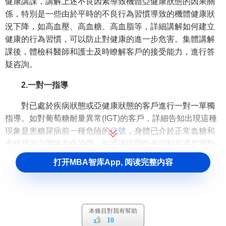
健康講課，講解上述不良因素導致機體亞健康狀態的因果關
係，特別是一些由於平時的不良行為習慣導致的機體健康狀
況下降，如高血壓、高血糖、高血脂等，詳細講解如何建立
健康的行為習慣，可以防止對健康的進一步危害。集體講解
課後，體檢科醫師和護士及時瞭解客戶的接受能力，進行答
疑咨詢。
2.一對一指導
對已處於疾病狀態或亞健康狀態的客戶進行一對一單獨
指導。如對葡萄糖耐量異常(IGT)的客戶，詳細告知出現這種
現象是患糖尿病前一種危險的
信號
，身體已介於正常血糖和
患糖尿病之間的灰色地帶，如通過採用飲食
控制
和適當運動
可控制其發展成糖尿病。
打开MBA智库App, 阅读完整内容
3.電話咨詢與隨訪
科內建立咨詢電話，方便體檢客戶的隨時咨詢。對疾病
狀態的客戶進行跟蹤隨訪，瞭解客戶是否已及時到專科醫院
本條目對我有幫助
10
就診，防止客戶的病情延誤，同時瞭解是否與體檢診斷一