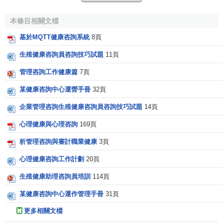
致，不斷提高我科檢查診斷水平。對需要複查或定期複查的
本條目相關文檔
客戶及時進行
電話
提醒，督促客戶及時進行複查。
基於MQTT健康咨詢系統
8頁
[2]
健康咨詢的發展
生殖健康咨詢員咨詢技巧試題
11頁
管理咨詢工作健康篇
7頁
1.生物醫學模式轉變使健康咨詢得到發展
某健康咨詢中心運營手冊
32頁
現代醫學的發展自20世紀70年代後期逐步從生物—
醫學
企業管理咨詢生殖健康咨詢員咨詢技巧試題
14頁
模式
轉變為生物—心理—
社會醫學
模式，即從以前的“看病”
“治病”轉變為當今的“看病人”“治病人”，強調“人”的特殊性和重
心理健康與心理咨詢
169頁
要性，意識到一個人的思想、行為、情感，乃至認知、社會
析管理咨詢與審計職業健康
3頁
活動對醫學的診斷和治療效果有影響。醫學模式的轉變對咨
詢工作者是一個鞭策。護理工作不僅僅局限於打針發藥，更
心理健康咨詢工作計劃
20頁
重要的是將病人作為一個整體來看待，面對的是一個有血有
生殖健康助理咨詢員培訓
114頁
肉、有情感的病人，因而要給予更多的關愛和投入，把健康
某健康咨詢中心運作管理手冊
31頁
咨詢與
心理治療
的方法相結合靈活應用到臨床工作當中，這
樣才能使病人從生理上到心理上得到真正的康復。
更多相關文檔