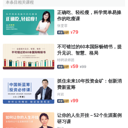
本条目相关课程
2.疾病譜以及老齡化的改變使健康咨詢得到發展
正确吃、轻松瘦，科学简单易操
隨著人民生活水平的提高，一些與飲食相關的疾病如心
作的吃瘦课
腦血管疾病的
發病率
升高；
城市
環境污染、工作壓力等因素
张雯霏
都會影響軀體的健康，甚至誘發癌症的發生。
科技
的進步及
79
¥
人們
健康意識
的提高，我國人口平均壽命已經延長，快速發
展的社會和老齡化時代的到來，意味著將面臨許多有關工
不可错过的60本国际畅销书，提
作、生活、老年人的健康問題。因此，健康咨詢事業也要快
升见识、智慧、格局
速發展，以滿足和保證人民健康的需要。國外比較重視老年
特聘讲师团
人的保健生活。特別是在
社區護理
方面已經發展到相當高的
59
99
¥
¥
水平，如Dubbert等對60歲～80歲的老年人應用個性化的護
理咨詢評價散步對健康的影響，主要通過電話咨詢方式進行
抓住未来10年投资金矿：创新消
健康咨詢，為老年人提供相關散步鍛煉的健康知識。研究認
费新蓝筹
為，個性化的護理咨詢是既簡單又相對便宜且能
激勵
老年人
何岩
進行散步鍛煉的一種初步保健方式。
99
¥
參考文獻
让你的人生开挂－52个生涯案例
研习课