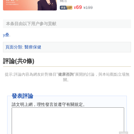
↑
第四章 告知、受理和咨詢.國際旅行衛生保健機構業
鞠洁
69
務規範指導手冊,2007年7月15日
199
¥
¥
2.0
2.1
↑
呂小紅.健康咨詢在護理領域的研究進展[J].護
理研究:上旬版,2008(10)
本条目由以下用户参与贡献
↑
李秀碉.健康咨詢在體檢客戶中的運用與體會[J].工企
y桑
.
醫刊,2012(5)
頁面分類
:
醫療保健
評論(共0條)
提示:評論內容為網友針對條目"
健康咨詢
"展開的討論，與本站觀點立場無
關。
發表評論
請文明上網，理性發言並遵守有關規定。