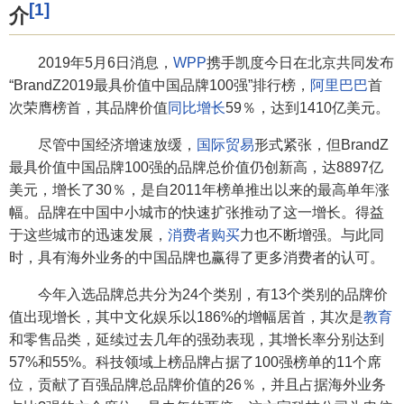
[1]
介
2019年5月6日消息，
WPP
携手凯度今日在北京共同发布
“BrandZ2019最具价值中国品牌100强”排行榜，
阿里巴巴
首
次荣膺榜首，其品牌价值
同比增长
59％，达到1410亿美元。
尽管中国经济增速放缓，
国际贸易
形式紧张，但BrandZ
最具价值中国品牌100强的品牌总价值仍创新高，达8897亿
美元，增长了30％，是自2011年榜单推出以来的最高单年涨
幅。品牌在中国中小城市的快速扩张推动了这一增长。得益
于这些城市的迅速发展，
消费者购买
力也不断增强。与此同
时，具有海外业务的中国品牌也赢得了更多消费者的认可。
今年入选品牌总共分为24个类别，有13个类别的品牌价
值出现增长，其中文化娱乐以186%的增幅居首，其次是
教育
和零售品类，延续过去几年的强劲表现，其增长率分别达到
57%和55%。科技领域上榜品牌占据了100强榜单的11个席
位，贡献了百强品牌总品牌价值的26％，并且占据海外业务