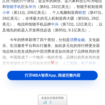
占比?强的六个席位，是去年的两倍。这六家科技公司为电信
和
智能手机
巨头
华为
（第6位, 332亿美元），智能手机制造商
小米
（第11位, 206亿美元），个人电脑制造商
联想
（第47位,
29亿美元），全球最大的无人机制造商大疆（第50位, 28亿
美元）、电信和智能手机品牌
中兴
（第72位, 12亿美元），以
及领先的机器人开发商优必选（第85位, 9.1亿美元）。
今年的榜单新增了四个类别，分别是
消费金融
、文化娱
乐、生活服务平台和出行服务。如此多元化的排行榜更全面
地反映出愈发成熟的中国消费者是如何推进了品牌格局的变
动。中国形成了一个独具一格的市场，品牌以前所未有的速
度和便捷性对产品和服务推陈出新。
人工智能
，
电子商务
，
新零售
和
社交媒体
领域的创新者表现尤为突出。两个视频
流
媒体
在品牌价值增速方面遥遥领先：
爱奇艺
（第28位, 56亿美
打开MBA智库App, 阅读完整内容
元）品牌价值涨幅高达158%；其次是
优酷
（第31位, 50亿美
元），涨幅为136%。此外，今年还首次将基于公开最新估值
的独角兽品牌纳入评选范围，体现了中国市场活力以及这些
本条目对我有帮助
品牌的影响力。
2