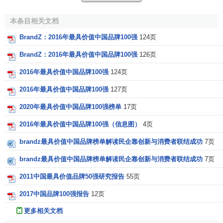
今年的上榜品牌需满足以下参评标准：
本条目相关文档
* 品牌最初由中国大陆企业创立；
BrandZ：2016年最具价值中国品牌100强
124页
* 品牌属于上市企业，或其财务数据由全球性大型会计师
BrandZ：2016年最具价值中国品牌100强
126页
事务所审计，并向公众发布；
2016年最具价值中国品牌100强
124页
* 银行品牌至少须有20%的收益来自于
零售银行
业务；
2016年最具价值中国品牌100强
127页
* 公开资源可收集到
财务信息
的中国独角兽品牌（此前，
2020年最具价值中国品牌100强榜单
17页
只有
上市公司
或经过审计的公司才具上榜资格）。
2016年最具价值中国品牌100强（信息图）
4页
在BrandZ的品牌估值过程中，此次将品牌创造的“
财务价
brandz最具价值中国品牌榜单解读民企靠创新与消费者联结成功
7页
值
”（衡量每个品牌目前所创造的收益和将来的预估收益；是
个具体金额）乘以由消费者调查所获得的“品牌贡献”（用来衡
brandz最具价值中国品牌榜单解读民企靠创新与消费者联结成功
7页
量品牌所能带来的购买量和价格溢价，是个百分比），得出
2011中国最具价值品牌50强研究报告
55页
最终的“品牌价值”。
2017中国品牌100强报告
12页
更多相关文档