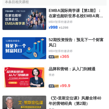
本条目相关课程
EMBA国际商学课【第1期】：
在家也能听世界名校EMBA商学
课
MBA智库特邀讲师
998
1298
¥
¥
52期投资报告：预见下一个财富
风口
小米
、外卖APP
美团
（第13位, 199亿美元）和饿了么
MBA智库特邀讲师
（第24位, 73亿美元）以及在线
P2P
贷款机构陆金所（第26
365
¥
位, 69亿美元），是今年新入围的17个品牌中的佼佼者。根据
BrandZTM的调研，这些品牌的成功受到以移动为中心、以便
品牌和营销：从入门到精通
利为导向的新兴中国
生活方式
的推动，同时得益于中国政府
李婷
不断推行有自身特色的数字化道路，推动更加包容、普惠、
平衡的
经济全球化
，积极推动产业结构调整的举措。
99.9
¥
2019年BRANDZ最具价值中国品牌100强榜
《艾•里斯定位课》风靡全球40
单
年的营销经典（第2期）