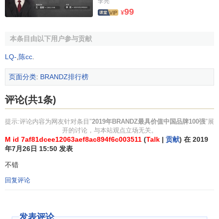
李亮
99
排
行业类
品牌价值/
2018到2019年
¥
品牌
名
别
百万美元
品牌价值变化%
本条目由以下用户参与贡献
1
阿里巴巴
零售
1409.53
+59%
2
腾讯
科技
1381.58
+4%
LQ-
,
陈cc
.
3
中国工商银行
银行
407.25
+9%
页面分类
:
BRANDZ排行榜
电信服
4
中国移动
391.03
-21%
评论(共1条)
务
5
茅台
酒类
365.55
+58%
提示:评论内容为网友针对条目"
2019年BRANDZ最具价值中国品牌100强
"展
开的讨论，与本站观点立场无关。
6
华为
科技
331.67
+38%
M id 7af81dcee12063aef8ac894f6c003511
(
Talk
|
贡献
) 在 2019
7
平安保险
保险
269.67
+21%
年7月26日 15:50 发表
8
百度
科技
267.10
+7%
不错
9
中国建设银行
银行
228.41
+14%
回复评论
10
京东
零售
211.83
+45%
11
小米
科技
206.24
新上榜
发表评论