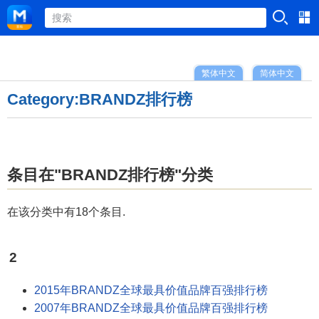
繁体中文
简体中文
Category:BRANDZ排行榜
条目在"BRANDZ排行榜"分类
在该分类中有18个条目.
2
2015年BRANDZ全球最具价值品牌百强排行榜
2007年BRANDZ全球最具价值品牌百强排行榜