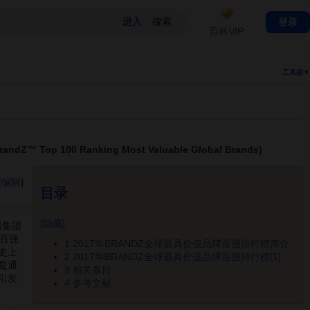
登录
百科VIP
工具箱▼
Top 100 Ranking Most Valuable Global Brands)
[
编辑
]
目录
[
隐藏
]
播集团
牌百强
1
2017年BRANDZ全球最具价值品牌百强排行榜简介
史上
2
2017年BRANDZ全球最具价值品牌百强排行榜[1]
是通
3
相关条目
引发
4
参考文献