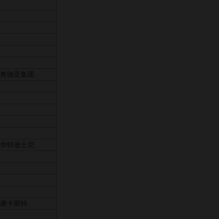
奥驰亚集团
华特迪士尼
康卡斯特