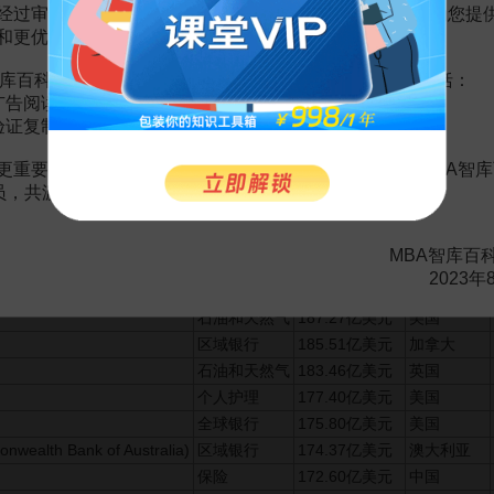
电信提供商
220.02亿美元
西班牙
经过审慎地考虑，我们决定推出VIP会员收费制度，以便为您提
科技
219.19亿美元
美国
和更优质的内容。
快餐
217.13亿美元
美国
库百科VIP会员（9.9元 / 年，
点击开通
），您的权益将包括：
科技
213.59亿美元
美国
广告阅读；
区域银行
211.45亿美元
加拿大
验证复制。
全球银行
205.36亿美元
英国
科技
203.88亿美元
中国
更重要的是长期以来您对百科频道的支持。诚邀您加入MBA智库
电信提供商
201.97亿美元
日本
会员，共渡难关，共同见证彼此的成长和进步！
物流
194.41亿美元
美国
支付
191.56亿美元
美国
MBA智库百
零售
189.44亿美元
瑞典
2023年
truction Bank)
区域银行
187.70亿美元
中国
石油和天然气
187.27亿美元
美国
区域银行
185.51亿美元
加拿大
石油和天然气
183.46亿美元
英国
个人护理
177.40亿美元
美国
全球银行
175.80亿美元
美国
nwealth Bank of Australia)
区域银行
174.37亿美元
澳大利亚
保险
172.60亿美元
中国