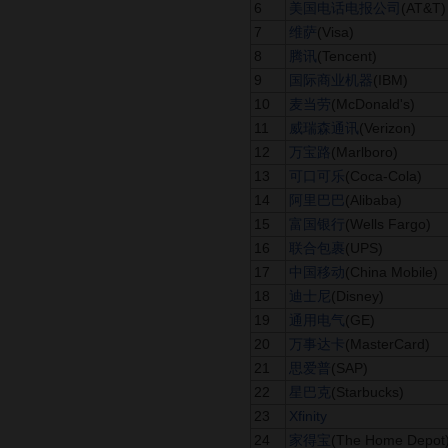
6
美国电话电报公司
(AT&T)
7
维萨
(Visa)
8
腾讯
(Tencent)
9
国际商业机器
(IBM)
10
麦当劳
(McDonald's)
11
威瑞森通讯
(Verizon)
12
万宝路
(Marlboro)
13
可口可乐
(Coca-Cola)
14
阿里巴巴
(Alibaba)
15
富国银行
(Wells Fargo)
16
联合包裹
(UPS)
17
中国移动
(China Mobile)
18
迪士尼
(Disney)
19
通用电气
(GE)
20
万事达卡
(MasterCard)
21
思爱普
(SAP)
22
星巴克
(Starbucks)
23
Xfinity
24
家得宝
(The Home Depot