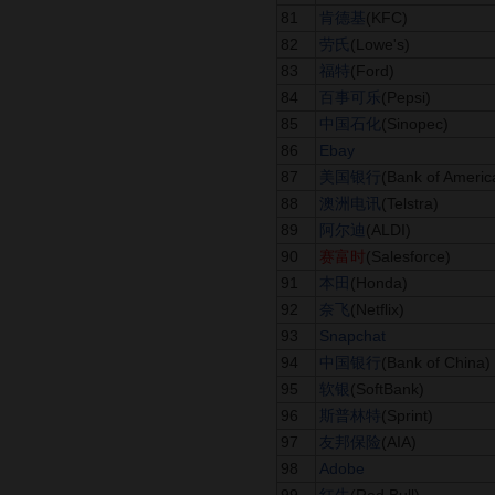
81
肯德基
(KFC)
82
劳氏
(Lowe's)
83
福特
(Ford)
84
百事可乐
(Pepsi)
85
中国石化
(Sinopec)
86
Ebay
87
美国银行
(Bank of Americ
88
澳洲电讯
(Telstra)
89
阿尔迪
(ALDI)
90
赛富时
(Salesforce)
91
本田
(Honda)
92
奈飞
(Netflix)
93
Snapchat
94
中国银行
(Bank of China)
95
软银
(SoftBank)
96
斯普林特
(Sprint)
97
友邦保险
(AIA)
98
Adobe