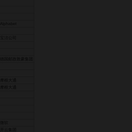
Alphabet
宝洁公司
德国邮政敦豪集团
摩根大通
摩根大通
微软
开云集团