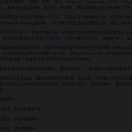
价值品牌百强榜中，谷歌、
苹果
、
微软
、
Amazon
、
Facebook
、
AT&T
、
Visa
位。腾讯首次超过IBM、麦当劳。榜单称，腾讯品牌价值比去年增长27%，增幅
国品牌腾讯是今年排行榜的一大亮点，它首次进入榜单前十强。社交平台微信
主管Elspeth Cheung感叹称：“排行榜10强过去由消费品主宰，最近几年是
到3.64万亿美元，较去年增长3%。价值超过1000亿美元的品牌数量从
%。价值增长最快的品牌是
阿迪达斯
，品牌价值83亿美元，增幅达58%；其
全球最具价值品牌百强榜，是由
WPP集团
旗下调研机构
华通明略
（Millw
，结合消费者
品牌认知
调查计算所得。Millward Brown是全球领先的
区开展业务，并服务于全球TOP100企业中的90%。
dZ最具价值中国品牌100强榜单中，腾讯位居第一，连续第三年获得“最具
发展状况备受瞩目。根据腾讯研究院数据，2016年，中国数字经济总体量达
数字经济占总体
GDP
的比例较低，发展潜力巨大。在此进程中，腾讯作为
等。
次如下
：
1亿美元，较去年增加7%。
1亿美元，同比增加3%。
2亿美元，同比增加5%。