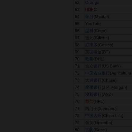
62
Orange
63
HDFC
64
茅台
(Moutai)
65
YouTube
66
思科
(Cisco)
67
吉列
(Gillette)
68
好市多
(Costco)
69
英国电信
(BT)
70
敦豪
(DHL)
71
合众银行
(US Bank)
72
中国农业银行
(Agricultura
73
大通银行
(Chase)
74
摩根银行
(J P .Morgan)
75
澳新银行
(ANZ)
76
慧与
(HPE)
77
西门子
(Siemens)
78
中国人寿
(China Life)
79
领英
(LinkedIn)
80
古驰
(Gucci)