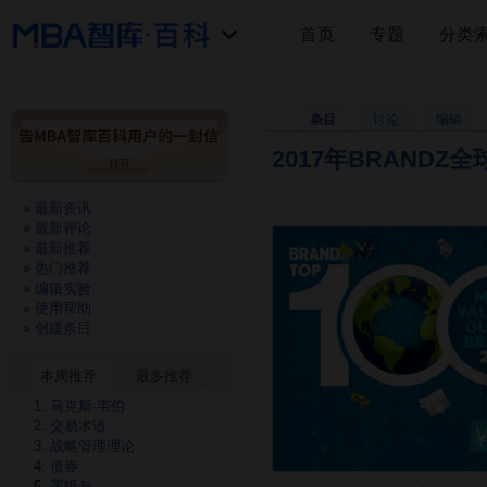
首页
专题
分类
条目
讨论
编辑
2017年BRAND
最新资讯
最新评论
最新推荐
热门推荐
编辑实验
使用帮助
创建条目
本周推荐
最多推荐
马克斯·韦伯
交易术语
战略管理理论
债券
逻辑与