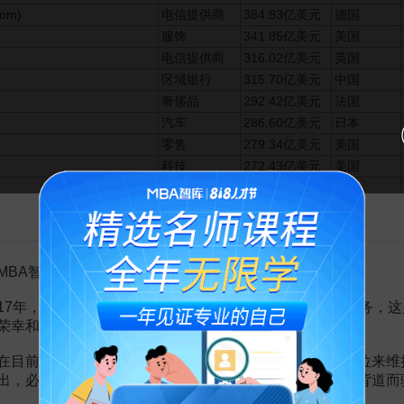
kom)
电信提供商
384.93亿美元
德国
服饰
341.85亿美元
美国
电信提供商
316.02亿美元
英国
区域银行
315.70亿美元
中国
奢侈品
292.42亿美元
法国
汽车
286.60亿美元
日本
零售
279.34亿美元
美国
科技
272.43亿美元
美国
啤酒
270.37亿美元
美国
服饰
251.35亿美元
西班牙
告MBA智库百科用户的一封信
汽车
245.59亿美元
德国
ess)
支付
241.50亿美元
美国
MBA智库百科用户：
科技
240.07亿美元
韩国
)
个人护理
238.99亿美元
法国
17年，百科频道一直以免费公益的形式为大家提供知识服务，这
科技
235.59亿美元
中国
荣幸和骄傲。
Benz)
汽车
235.13亿美元
德国
在目前越来越严峻的经营挑战下，单纯依靠不断增加广告位来维
奢侈品
234.16亿美元
法国
出，必然会越来越影响您的使用体验，这也与我们的初衷背道而
婴儿护理
223.12亿美元
美国