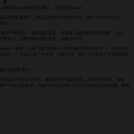
、腾
与Facebook并列第二，仅次于Amazon。
正迎来高速增长，腾讯品牌价值也增长27%，达到了1083亿
美元
。”
科技。”
去年的6个增至9个。按照地区划分，美国是上榜品牌最多的国家，达54
次是茅台，品牌价值170亿美元，增幅达48%。
ard Brown）编制，目前已成为国际公认的权威品牌排行榜之一。品牌价值
调研机构之一，专业从事
广告效果
、
战略沟通
、媒介与
品牌资产
方面的调查
价值中国品牌”称号。
到22.77万亿
人民币
，成为仅次于美国的第二大数字经济体。与美
数字经济的连接器，为各行各业提供
数字化转型
的新型基础设施，例如