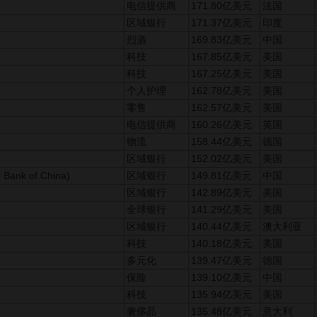
电信提供商
171.80亿美元
法国
区域银行
171.37亿美元
印度
烈酒
169.83亿美元
中国
科技
167.85亿美元
美国
科技
167.25亿美元
美国
个人护理
162.78亿美元
美国
零售
162.57亿美元
美国
电信提供商
160.26亿美元
英国
物流
158.44亿美元
德国
区域银行
152.02亿美元
美国
l Bank of China)
区域银行
149.81亿美元
中国
区域银行
142.89亿美元
美国
全球银行
141.29亿美元
美国
区域银行
140.44亿美元
澳大利亚
科技
140.18亿美元
美国
多元化
139.47亿美元
德国
保险
139.10亿美元
中国
科技
135.94亿美元
美国
奢侈品
135.48亿美元
意大利