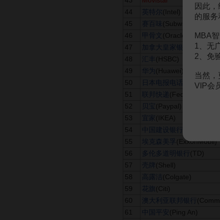
43
Movistar
因此，
44
英特尔
(Intel)
的服务
45
赛百味
(Subway)
MBA智
46
甲骨文
(Oracle)
1、无
47
加拿大皇家银行
(RBC)
2、免
48
汇丰
(HSBC)
49
华为
(Huawei)
当然，
50
日本电报电话公司
(NTT)
VIP
51
联邦快递
(FedEx)
52
贝宝
(Paypal)
53
宜家
(IKEA)
54
中国建设银行
(China Cons
55
埃克森美孚
(ExxonMobil)
56
多伦多道明银行
(TD)
57
壳牌
(Shell)
58
高露洁
(Colgate)
59
花旗
(Citi)
60
澳大利亚联邦银行
(Commo
61
中国平安
(Ping An)