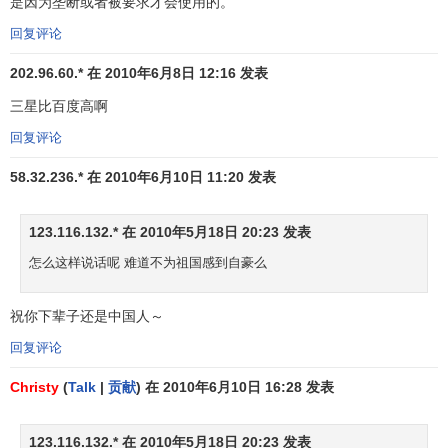
是因为垄断或者被要求才会使用的。
China
洲
机
回复评论
构
欧
汽
202.96.60.* 在 2010年6月8日 12:16 发表
25
-7
BMW
宝马
21816
-9%
5
6
洲
车
三星比百度高啊
亚
汽
26
-12
Toyota
丰田
21769
-27%
5
4
回复评论
洲
车
58.32.236.* 在 2010年6月10日 11:20 发表
金
China
中国建设
亚
融
27
-3
Construction
20929
-8%
3
7
银行
洲
机
123.116.132.* 在 2010年5月18日 20:23 发表
Bank
构
怎么这样说话呢 难道不为祖国感到自豪么
日
北
28
-6
Gillette
吉列
用
20663
-10%
5
4
祝你下辈子还是中国人～
美
品
回复评论
奢
Louis
欧
Christy
(
Talk
|
贡献
) 在 2010年6月10日 16:28 发表
29
0
路易威登
侈
19781
2%
5
8
Vuitton
洲
品
123.116.132.* 在 2010年5月18日 20:23 发表