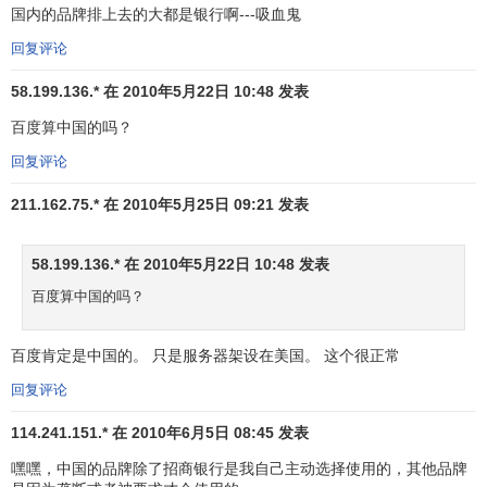
19
6
Oracle
甲骨文
24817
16%
1
5
国内的品牌排上去的大都是银行啊---吸血鬼
美
技
回复评论
移
动
58.199.136.* 在 2010年5月22日 10:48 发表
Verizon
Verizon
北
20
14
运
24675
39%
5
9
百度算中国的吗？
Wireless
Wireless
美
营
回复评论
商
欧
科
211.162.75.* 在 2010年5月25日 09:21 发表
21
-2
SAP
SAP
24291
3%
3
5
洲
技
58.199.136.* 在 2010年5月22日 10:48 发表
北
电
22
6
AT&T
AT&T
23714
18%
4
6
美
信
百度算中国的吗？
金
欧
融
百度肯定是中国的。 只是服务器架设在美国。 这个很正常
23
7
HSBC
汇丰
23408
23%
4
3
洲
机
回复评论
构
114.241.151.* 在 2010年6月5日 08:45 发表
金
嘿嘿，中国的品牌除了招商银行是我自己主动选择使用的，其他品牌
Bank of
亚
融
24
3
中国银行
21960
4%
3
6