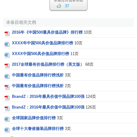
本条目对我有帮助
(
Sony
)和
韩国三星
(
Samsung
)的品牌价值总和。
37
品牌的排名主要依据三个关键指标：
本条目相关文档
1. 品牌价值：以美元计算的
品牌经济
价值。
2016年《中国500最具价值品牌》排行榜
10页
2. 品牌贡献：品牌对企业
盈利能力
的贡献，根据品牌对
XXXX年中国500具价值品牌排行榜
10页
顾客
购买决策
的影响来计算。
XXXX中国500具价值品牌排行榜
11页
3. 品牌动力：反映品牌价值近期增长前景的指标。
2017全球最有价值品牌排行榜（英文版）
68页
2010年BRANDZ全球最具价值品牌百强排行
中国最有价值品牌排行榜浅析
3页
榜榜单
中国最有价值品牌排行榜浅析
2页
BrandZ：2016年最具价值中国品牌100强
124页
品牌价
品
品牌
BrandZ：2016年最具价值中国品牌100强
126页
排
升
地
行
值
牌
英文品牌名
中文名
价值
名
降
区
业
(百万美
贡
全球国家品牌价值排行榜
3页
变化
元)
献
全球十大奢侈服装品牌排行榜
3页
北
科