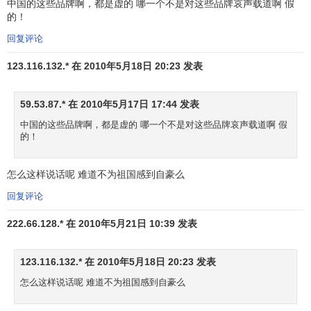
中国的这些品牌啊，都是虚的 哪一个不是对这些品牌哀声载道啊 假
12
5
HP
惠普
39717
48%
3
6
美
技
的！
北
零
回复评论
13
-2
Walmart
沃尔玛
39421
-4%
2
8
美
售
123.116.132.* 在 2010年5月18日 20:23 发表
北
科
14
2
BlackBerry
黑莓
30708
12%
4
8
美
技
59.53.87.* 在 2010年5月17日 17:44 发表
北
零
15
11
Amazon
亚马逊
27459
29%
4
9
中国的这些品牌啊，都是虚的 哪一个不是对这些品牌哀声载道啊 假
美
售
的！
北
服
16
-1
UPS
联合包裹
26492
-5%
4
5
美
务
怎么这样说话呢 难道不为祖国感到自豪么
欧
零
回复评论
17
4
Tesco
乐购
25741
12%
5
4
洲
售
222.66.128.* 在 2010年5月21日 10:39 发表
金
北
融
18
18
Visa
Visa
24883
52%
4
9
123.116.132.* 在 2010年5月18日 20:23 发表
美
机
怎么这样说话呢 难道不为祖国感到自豪么
构
北
科