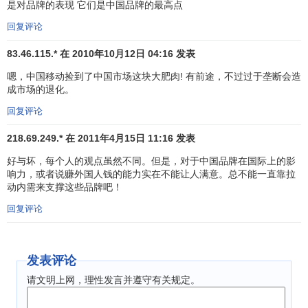
是对品牌的表现 它们是中国品牌的最高点
美
技
回复评论
金
新
印度ICICI
亚
融
45
上
ICICI
14454
NA
1
9
83.46.115.* 在 2010年10月12日 04:16 发表
银行
洲
机
榜
嗯，中国移动捡到了中国市场这块大肥肉! 有前途，不过过于垄断会造
构
成市场的退化。
亚
汽
46
4
Honda
本田
14303
-2%
3
4
回复评论
洲
车
218.69.249.* 在 2011年4月15日 11:16 发表
日
北
47
9
Colgate
高露洁
用
14224
15%
5
7
好与坏，每个人的观点虽然不同。但是，对于中国品牌在国际上的影
美
响力，或者说赚外国人钱的能力实在不能让人满意。总不能一直靠拉
品
动内需来支撑这些品牌吧！
北
科
48
-25
Intel
英特尔
14210
-38%
2
3
回复评论
美
技
化
欧
49
-4
L'Oréal
欧莱雅
妆
14129
-6%
5
6
发表评论
洲
品
请文明上网，理性发言并遵守有关规定。
移