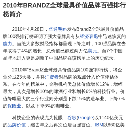
2010年BRANDZ全球最具价值品牌百强排行
榜简介
2010年4月28日，
华通明略
发布BrandZ全球最具价值品
牌100强排行榜证明了强大品牌具有从
经济衰退
中迅速恢复的
能力
。当绝大多数财经指标都呈现下降之时，100强品牌在去
年取得了4%的增长，总价值已超过两万亿
美元
。而7个中国
品牌地进入更是刷新了中国品牌在该榜单上的历史纪录。
2010年“BrandZ全球最具价值品牌100强”排行榜，将企
业分成23大类，并将
消费者
对品牌的观点计入价值评估体
系。在今年的榜单中，金融机构类总体价值增长12%，增幅
最大，其次是增长10%的啤酒行业和增长6%的科技行业。价
值降幅最大的三个行业则分别是下跌15%的造车业、下降7%
的
保险业
、以及下降6%的咖啡业。
科技企业的表现尤为抢眼，
谷歌
(
Google
)以1140亿美元
的
品牌价值
，继去年之后再次位居百强首位。
IBM
以860亿美