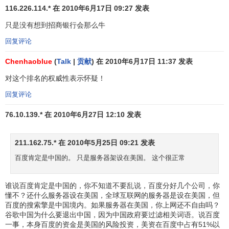
新
油
116.226.114.* 在 2010年6月17日 09:27 发表
欧
34
上
BP
英国石油
天
17283
NA
1
3
洲
只是没有想到招商银行会那么牛
榜
然
回复评论
气
北
科
Chenhaoblue
(
Talk
|
贡献
) 在 2010年6月17日 11:37 发表
35
-2
Cisco
思科
16719
-7%
2
5
美
技
对这个排名的权威性表示怀疑！
金
回复评论
加拿大皇
北
融
36
12
RBC
16608
12%
5
9
76.10.139.* 在 2010年6月27日 12:10 发表
家银行
美
机
构
211.162.75.* 在 2010年5月25日 09:21 发表
金
Bank of
北
融
百度肯定是中国的。 只是服务器架设在美国。 这个很正常
37
4
美银
16393
6%
2
9
America
美
机
构
谁说百度肯定是中国的，你不知道不要乱说，百度分好几个公司，你
懂不？还什么服务器设在美国，全球互联网的服务器是设在美国，但
北
啤
38
14
Budweiser
百威啤酒
15991
20%
4
8
百度的搜索擎是中国境内。如果服务器在美国，你上网还不自由吗？
美
酒
谷歌中国为什么要退出中国，因为中国政府要过滤相关词语。说百度
一事，本身百度的资金是美国的风险投资，美资在百度中占有51%以
石