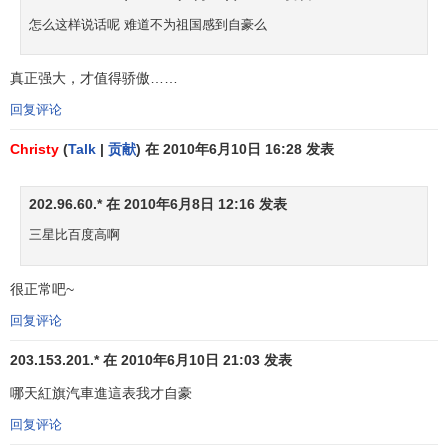
金
怎么这样说话呢 难道不为祖国感到自豪么
北
融
30
7
Wells Fargo
富国银行
18746
16%
5
7
美
机
真正强大，才值得骄傲……
构
回复评论
金
西班牙国
欧
融
31
7
Santander
18012
12%
3
9
Christy
(
Talk
|
贡献
) 在 2010年6月10日 16:28 发表
际银行
洲
机
构
202.96.60.* 在 2010年6月8日 12:16 发表
游
亚
三星比百度高啊
32
0
Nintendo
任天堂
戏
17834
-2%
3
8
洲
机
很正常吧~
婴
回复评论
幼
北
33
-2
Pampers
帮宝适
儿
17434
-8%
5
6
203.153.201.* 在 2010年6月10日 21:03 发表
美
用
哪天紅旗汽車進這表我才自豪
品
回复评论
石