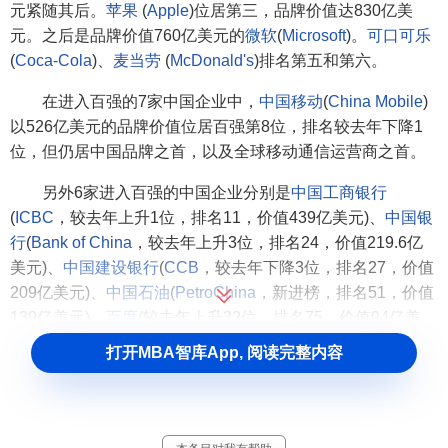
元紧随其后。
苹果
(
Apple
)位居第三，品牌价值达830亿美
元。之后是品牌价值760亿美元的
微软
(
Microsoft
)。
可口可乐
(
Coca-Cola
)、
麦当劳
(
McDonald's
)排名第五和第六。
在进入百强的7家中国企业中，
中国移动
(
China Mobile
)
以526亿美元的品牌价值位居百强第8位，排名较去年下降1
位，但仍居中国品牌之首，以及全球移动通信运营商之首。
另外6家进入百强的中国企业分别是
中国工商银行
(
ICBC
，较去年上升1位，排名11，价值439亿美元)、
中国银
行
(
Bank of China
，较去年上升3位，排名24，价值219.6亿
美元)、
中国建设银行
(
CCB
，较去年下降3位，排名27，价值
209亿美元)、
中国石油
(
PetroChina
，新进榜，排名51，价值
139亿美元)、
百度
(较去年上升32位，排名75，价值94亿美
元)、
中国招商银行
(
China Merchants Bank
，较去年下降10
打开MBA智库App, 阅读完整内容
位，排名90，价值82亿美元)。
中国互联网公司
百度
(
Baidu
)还被评为全球成长第二快品
牌。该公司高达94亿美元的品牌价值，已经相当于
日本索尼