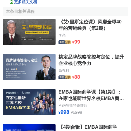
1
0
Google
谷歌
114260
14%
5
9
更多相关文档
美
技
本条目相关课程
北
科
2
2
IBM
IBM
86383
30%
4
4
美
技
《艾•里斯定位课》风靡全球40
年的营销经典（第2期）
北
科
3
3
Apple
苹果
83153
32%
5
8
李亮
美
技
99
¥
北
科
4
-2
Microsoft
微软
76344
0%
5
7
美
技
搞定品牌战略管控与定位，提升
企业核心竞争力
软
北
高春利
5
-2
Coca-Cola
可口可乐
饮
67983
1%
5
6
美
88
¥
料
北
快
6
-1
McDonald's
麦当劳
66005
-1%
5
6
EMBA国际商学课【第1期】：
美
餐
在家也能听世界名校EMBA商学
课
北
烟
MBA智库特邀讲师
7
3
Marlboro
万宝路
57047
15%
4
7
998
美
草
1298
¥
¥
移
【4期合辑】EMBA国际商学
动