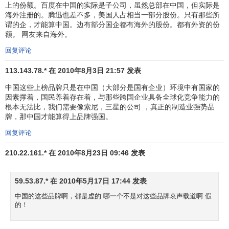
上的份额。百度在中国的实际是子公司，虽然总部在中国，但实际是
新
油
海外注册的。腾迅也差不多，美国人占相当一部分股份。只有那些所
埃克森美
北
39
上
ExxonMobil
天
15476
NA
1
2
谓的企，才能算中国。边有部分国企都有海外的股份。都有外资的份
孚
美
额。 网友来自海外。
榜
然
气
回复评论
石
113.143.78.* 在 2010年8月3日 21:57 发表
新
油
欧
中国这些上榜品牌只是在中国（大部分是国有企业）环境中有国家的
40
上
Shell
壳牌石油
天
15112
NA
1
3
因素撑着，国民养着存在着，与那些跨国企业具备全球化竞争能力的
洲
榜
然
根本无法比，我们需要像索尼，三星的公司 ，真正的制造业强势品
牌，那中国才能算得上品牌强国。
气
北
娱
回复评论
41
-21
Disney
迪斯尼
15000
-35%
3
5
美
乐
210.22.161.* 在 2010年8月23日 09:46 发表
欧
零
42
5
Carrefour
家乐福
14980
0%
5
7
洲
售
59.53.87.* 在 2010年5月17日 17:44 发表
欧
科
中国的这些品牌啊，都是虚的 哪一个不是对这些品牌哀声载道啊 假
43
-30
Nokia
诺基亚
14866
-58%
4
5
洲
技
的！
北
科
44
-1
Accenture
埃森哲
14734
-2%
4
4