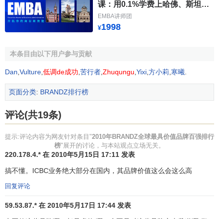
China
亚
课：用0.1%学费上哈佛、斯坦福
8
-1
中国移动
运
52616
-14%
5
9
Mobile
洲
等国际商学课
EMBA讲师团
营
1998
¥
商
综
本条目由以下用户参与贡献
北
合
9
-1
GE
通用电气
45054
-25%
1
2
Dan
,
Vulture
,
低调de成功
,
苦行者
,
Zhuqungu
,
Yixi
,
方小莉
,
寒曦
.
美
集
团
页面分类
:
BRANDZ排行榜
移
动
评论(共19条)
欧
10
-1
Vodafone
沃达丰
运
44404
-17%
3
4
洲
提示:评论内容为网友针对条目"
2010年BRANDZ全球最具价值品牌百强排行
营
榜
"展开的讨论，与本站观点立场无关。
商
220.178.4.* 在 2010年5月15日 17:11 发表
金
搞不懂。ICBC业务绝大部分在国内，其品牌价值这么会这么高
中国工商
亚
融
11
1
ICBC
43927
15%
4
7
回复评论
银行
洲
机
构
59.53.87.* 在 2010年5月17日 17:44 发表
北
科