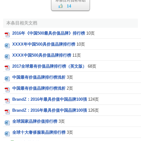
本条目对我有帮助
北
科
14
5
0
Microsoft
微软
76651
-2%
4
美
技
软
本条目相关文档
北
6
0
Coca-Cola
可口可乐
饮
74286
1%
5
美
2016年《中国500最具价值品牌》排行榜
10页
料
XXXX年中国500具价值品牌排行榜
10页
北
烟
7
1
Marlboro
万宝路
73612
9%
3
美
草
XXXX中国500具价值品牌排行榜
11页
北
电
2017全球最有价值品牌排行榜（英文版）
68页
8
-1
AT&T
AT&T
68870
-1%
3
美
信
中国最有价值品牌排行榜浅析
3页
移
中国最有价值品牌排行榜浅析
2页
动
北
9
4
Verizon
Verizon
运
49151
15%
3
BrandZ：2016年最具价值中国品牌100强
124页
美
营
BrandZ：2016年最具价值中国品牌100强
126页
商
全球国家品牌价值排行榜
3页
移
全球十大奢侈服装品牌排行榜
3页
动
亚
10
-1
China Mobile
中国移动
运
47041
-18%
4