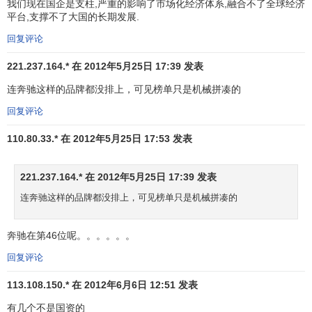
我们现在国企是支柱,严重的影响了市场化经济体系,融合不了全球经济
Deutsche
欧
电
平台,支撑不了大国的长期发展.
20
-1
德国电信
26837
-10%
3
Telekom
洲
信
回复评论
奢
欧
221.237.164.* 在 2012年5月25日 17:39 发表
21
5
Louis Vuitton
路易威登
侈
25920
7%
5
洲
连奔驰这样的品牌都没排上，可见榜单只是机械拼凑的
品
回复评论
欧
科
22
1
SAP
SAP
25715
-1%
3
洲
技
110.80.33.* 在 2012年5月25日 17:53 发表
欧
汽
23
7
BMW
宝马
24623
10%
4
洲
车
221.237.164.* 在 2012年5月25日 17:39 发表
金
连奔驰这样的品牌都没排上，可见榜单只是机械拼凑的
China
中国建设
亚
融
24
0
Construction
24517
-4%
2
银行
洲
机
Bank
奔驰在第46位呢。。。。。。
构
回复评论
亚
科
25
4
Baidu
百度
24326
8%
5
洲
技
113.108.150.* 在 2012年6月6日 12:51 发表
北
科
有几个不是国资的