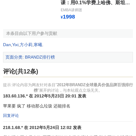
北
融
课：用0.1%学费上哈佛、斯坦福
14
2
Wells Fargo
富国银行
39754
8%
3
美
机
等国际商学课
EMBA讲师团
1998
构
¥
金
本条目由以下用户参与贡献
北
融
15
5
Visa
Visa
38284
34%
4
美
机
Dan
,
Yixi
,
方小莉
,
寒曦
.
构
页面分类
:
BRANDZ排行榜
北
服
16
1
UPS
联合包裹
37129
4%
5
美
务
评论(共12条)
北
零
17
-2
Walmart
沃尔玛
34436
-8%
2
美
售
提示:评论内容为网友针对条目"
2012年BRANDZ全球最具价值品牌百强排行
榜
"展开的讨论，与本站观点立场无关。
北
零
183.60.136.* 在 2012年5月23日 20:01 发表
18
-4
Amazon
亚马逊
34077
-9%
3
美
售
苹果要 疯了 移动那么垃圾 还能排名
社
回复评论
北
交
19
16
Facebook
Facebook
33233
74%
3
美
网
218.1.68.* 在 2012年5月24日 12:02 发表
站