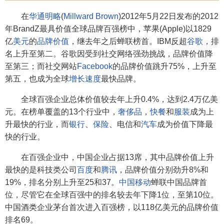
在
华通明略
(
Millward Brown
)2012年5月22日发布的2012
年BrandZ最具价值全球品牌百强榜中，苹果(Apple)以1829
亿
美元
的
品牌价值
，继去年之后蝉联榜首。IBM反超
谷歌
，排
名上升至第二。谷歌因受到社交网络强劲挑战，品牌价值降
至第三；而社交网站
Facebook
的品牌价值跳升75%，上升至
第五，也成为全球
增长速度
最快品牌。
全球百强企业总体价值较去年上升0.4%，达到2.4万亿美
元。在榜单覆盖的13个行业中，
奢侈品
，
快餐
和
服装
成为上
升最快的行业，而
银行
、
保险
、电信和
汽车
成为价值下降最
快的行业。
在百强企业中，中国企业占据13席，其中品牌价值上升
最快的是科技类公司
百度
和
腾讯
，品牌价值分别劲升8%和
19%，排名分别上升至25和37。
中国移动
蝉联中国品牌首
位，尽管它在全球百强中的排名较去年下降1位，至第10位。
中国酒类企业茅台首次进入百强榜，以118亿美元的品牌价值
排名69。