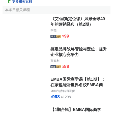
更多相关文档
洲
营
本条目相关课程
商
《艾•里斯定位课》风靡全球40
综
年的营销经典（第2期）
北
合
11
-1
GE
通用电气
45810
-9%
2
李亮
美
集
99
¥
团
移
搞定品牌战略管控与定位，提升
动
企业核心竞争力
欧
12
0
Vodafone
沃达丰
运
43033
-1%
3
高春利
洲
88
营
¥
商
EMBA国际商学课【第1期】：
金
在家也能听世界名校EMBA商学
中国工商
亚
融
13
-2
ICBC
41518
-7%
2
课
MBA智库特邀讲师
银行
洲
机
998
1298
¥
¥
构
金
【4期合辑】EMBA国际商学