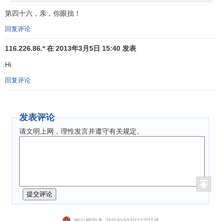
亚
科
第四十六，亲，你眼拙！
37
15
Tencent
/
QQ
腾讯
17992
19%
4
洲
技
回复评论
Agricultural
中国农业
亚
银
38
5
17867
6%
2
116.226.86.* 在 2013年3月5日 15:40 发表
Bank of China
银行
洲
行
Hi
石
油
回复评论
欧
39
12
Shell
壳牌石油
天
17781
17%
1
洲
然
发表评论
气
请文明上网，理性发言并遵守有关规定。
金
加拿大皇
北
融
40
-1
RBC
17225
0%
4
家银行
美
机
构
移
动
欧
41
-20
Movistar
Movistar
运
17113
-37%
2
洲
闽公网安备 35020302032707号