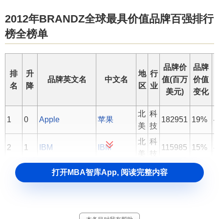
2012年BRANDZ全球最具价值品牌百强排行
榜全榜单
品牌价
品牌
排
升
地
行
品牌英文名
中文名
值(百万
价值
名
降
区
业
美元)
变化
北
科
1
0
Apple
苹果
182951
19%
4
美
技
北
科
2
1
IBM
IBM
115985
15%
4
美
技
北
科
打开MBA智库App, 阅读完整内容
3
-1
Google
谷歌
107857
-3%
4
美
技
北
快
4
0
McDonald's
麦当劳
95188
17%
4
美
餐