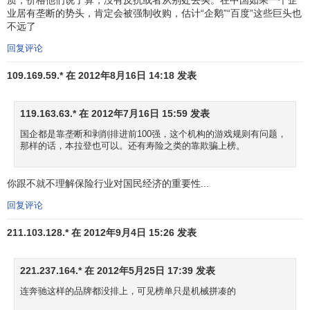
构
业居有垄断的势头，肯定会被强制收购，估计“企鹅”“百度”这些巨头也
奢
不远了
欧
32
39
Hermès
爱马仕
侈
19161
61%
5
回复评论
洲
品
109.169.59.* 在 2012年8月16日 14:18 发表
日
亚
33
-1
Gillette
吉列
用
19055
-4%
5
洲
119.163.63.* 在 2012年7月16日 15:59 发表
品
国企都是靠垄断和剥削排进前100强，这个机构的游戏规则有问题，
石
那样的话，本拉登也可以。还有寿险之类的靠欺骗上榜。
油
埃克森美
北
34
7
ExxonMobil
天
18315
8%
1
孚
美
你跟不就不理解保险行业对国民经济的重要性...
然
回复评论
气
日
211.103.128.* 在 2012年9月4日 15:26 发表
欧
35
-1
Pampers
帮宝适
用
18299
-5%
5
洲
品
221.237.164.* 在 2012年5月25日 17:39 发表
欧
零
连奔驰这样的品牌都没排上，可见榜单只是机械拼凑的
36
-5
Tesco
乐购
18007
-18%
4
洲
售