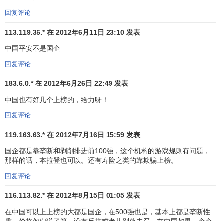
26
-8
HP
惠普
22898
-35%
3
美
技
回复评论
北
科
27
-5
Oracle
甲骨文
22529
-16%
2
113.119.36.* 在 2012年6月11日 23:10 发表
美
技
中国平安不是国企
亚
汽
28
-1
Toyota
丰田
21779
-10%
3
洲
车
回复评论
金
183.6.0.* 在 2012年6月26日 22:49 发表
北
融
29
31
MasterCard
万事达
20759
53%
4
中国也有好几个上榜的，给力呀！
美
机
回复评论
构
金
119.163.63.* 在 2012年7月16日 15:59 发表
American
北
融
国企都是靠垄断和剥削排进前100强，这个机构的游戏规则有问题，
30
10
美国运通
20198
18%
4
Express
美
机
那样的话，本拉登也可以。还有寿险之类的靠欺骗上榜。
构
回复评论
金
116.113.82.* 在 2012年8月15日 01:05 发表
欧
融
31
-3
HSBC
汇丰
19313
-14%
3
洲
机
在中国可以上上榜的大都是国企，在500强也是，基本上都是垄断性
质，价格他们说了算，没有反抗或者从别处去买。在中国如果一个企