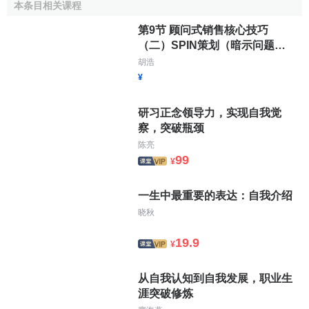
我们在这个世界中生活，大自然和社会文化融为一体，
本条目相关课程
于是，我们不可避免地要受到
自然环境
和文化传统的暗示。
第9节 顾问式销售核心技巧
暗示无所不在。“暗示”就像人类的
影子
，只要有
思维
存在的地
（二）SPIN策划（暗示问题与
方，就会有暗示的存在。
需求满足问题）
胡浩
¥
自我暗示三大规律
研习正念领导力，实现自我觉
自我暗示第一规律：
重复定律
察，突破瓶颈
陈亮
重复使最难的事情变得容易，重复是
潜能开发
的金钥匙.
99
¥
经常重复一种思想会产生
信念
，进而变得坚信不移。“重
复使最难的事变得容易，重复使鉴别力更敏锐，使第六感觉
一生中最重要的表达：自我介绍
更敏锐，使潜意识工作更精确。我们自然而然地更加成绩卓
晓秋
著。”
19.9
¥
开水之所以能开是因为不断重复加温的结果。如果烧到
99℃就停止加温的话，仍然只是温水而不是开水。生活中许
从自我认知到自我发展，职业生
多的
广告
都利用了重复的心理规律。
涯突破修炼