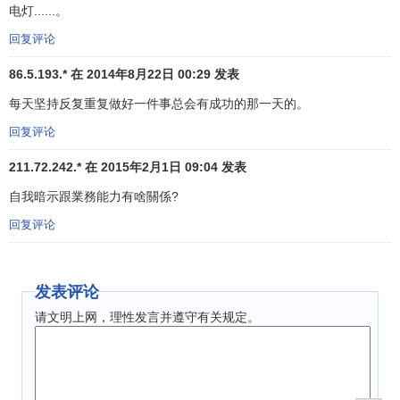
电灯......。
1.只有重复才能消化知识，使其化为行动。
回复评论
2.不断提高人的
能力
，用同样的能力可以完成更多同样
的工作。
86.5.193.* 在 2014年8月22日 00:29 发表
每天坚持反复重复做好一件事总会有成功的那一天的。
3.单个过程会逐渐相互同步。
回复评论
4.我们的业务能力会不断地
改善
，我们将越发感到安全
211.72.242.* 在 2015年2月1日 09:04 发表
可靠。
自我暗示跟業務能力有啥關係?
5.每次重复都会释放能量，它会增强
创造力
。
回复评论
6.增强敏感性，潜意识更加精确地工作，使你有更强的
适应能力。
发表评论
7.不断地重复一个信念会使人相信它，继而坚信它(包括
请文明上网，理性发言并遵守有关规定。
反面信念)。
知识只有在潜意识浓缩为驱动力后，我们才能受到正面
控制
。练习也是如此，光知道潜意识工作原理和思考方法还