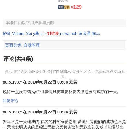
廖海燕
一句真理反复重复，一个好的表情反复重复，就在你的
129
¥
心理潜意识中输入一个程序。
本条目由以下用户参与贡献
因此，要养成一个良好的习惯，就要掌握这一规律，那
就是不断地自我暗示，不断地重复暗示。人们看书，往往重
鲈鱼
,
Vulture
,
Yixi
,
y桑
,
Lin
,
刘维燎
,
nonameh
,
黄金通
,
陈cc
.
要的内容也只看过一两次，你问他们看过吗他们说看过了，
页面分类
:
自我管理
那些重要的
知识
却没能植入脑海中，过不久便己模糊不清
了，这样吸收到的知识只能算是了解、知道，却很难做到，
评论(共4条)
只会纸上谈兵，不会实际使用。
提示:评论内容为网友针对条目"
自我暗示
"展开的讨论，与本站观点立场无
知道的不算，做到才算。
关。
86.5.193.* 在 2014年8月22日 00:08 发表
真知即所以为行，不行不足谓之知。
说得一点没有错.做任何事情只要重复反复去做总会有成功的一天。
比如你明明知道面对
客户
越是自然、放松、大方越好，
回复评论
可有时就是做不到，这也是因为你还没有形成这样的行为反
应。
86.5.193.* 在 2014年8月22日 00:24 发表
罗马不是一天建成的.有名的科学家爱恩坦.爱迪生等他们的成功也不是
重复暗示的积极作用可归纳为以下七点：
一天就发明成功的是经过无数次反复实验和无数次的失败才能发明出