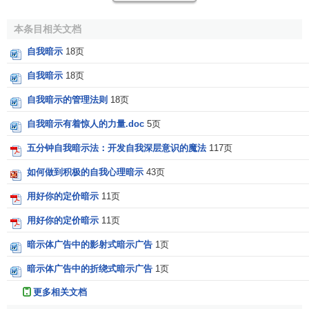
鼓掌，这是大家给你肯定赞扬的暗示，这会使你信心倍增。
本条目相关文档
这些表情动作都是语言，叫
肢体语言
，表情语言。动作
和表情语言对人有非常强烈的暗示和自我暗示的作用。微笑
自我暗示
18页
的表情给我们带来好的心情。让我们每天多一点微笑，那么
自我暗示
18页
你每天就会快乐一点。因为，微笑是一个良好的暗示。
自我暗示的管理法则
18页
第三个层次，是环境语言的暗示和自我暗示。
自我暗示有着惊人的力量.doc
5页
我们是生活在各种各样的语言、暗示包围之中。展开
五分钟自我暗示法：开发自我深层意识的魔法
117页
看，我们周围的环境、大自然每天都在暗示我们。
如何做到积极的自我心理暗示
43页
当我们见到大海，我们受到大海的暗示，心胸不由得开
用好你的定价暗示
11页
阔；我们见到高山，受到高山的暗示，不由得感到庄严而宁
静。
用好你的定价暗示
11页
暗示体广告中的影射式暗示广告
1页
环境暗示是不可抗拒的，不仅在
自然环境
中是这样，在
社会环境
中，
社会
文化
同样对我们有暗示作用。当你在黄土
暗示体广告中的折绕式暗示广告
1页
高原上生活，你的心态也是跟黄土高原一个调子。
更多相关文档