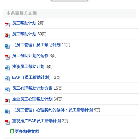
现在国际EAP协会的前身。这一机构的最初目标是为了帮助
员工解决酗酒等不良行为问题。此后，心理学专家成为实施
本条目相关文档
EAP的主流。EAP项目也因为心理学的介入，获得了扎实的
员工帮助计划
2页
根基，在系统理论、操作方法、工具、效果上都取得了显著
员工帮助计划
39页
成效。员工心理援助专家可以为员工和企业提供战略性的心
理咨询、确认并解决问题，以创造一个有效、健康的工作环
（员工管理）员工帮助计划
11页
境。通过对员工的辅导，对组织环境的分析，帮助HR处理员
员工帮助计划的运作
3页
工关系的死角，削除可能影响员工绩效的各方面因素，进而
浅谈员工帮助计划
3页
增加组织的凝聚力，帮助公司永续竞争力。员工心理援助项
目是一项为工作场所中个人和组织提供的咨询服务的服务项
EAP（员工帮助计划）
3页
目。它帮助识别员工所关心的问题，并且给予解答。这些问
员工心理帮助计划方案
15页
题会影响到员工的工作表现，同时影响到整个组织机构的业
绩目标的实现。
企业员工心理帮助计划
64页
（员工管理）心理契约的修补：员工帮助计划
9页
80年代，EAP组织建立了CEAP协会（EAP认证咨询
师），这开创了EAP咨询这一职业。作为一名专业的EAP工
重视推广EAP员工帮助计划
2页
作者，CEAP需要达到EAP组织设定的标准。最重要的是对
更多相关文档
一些特定信息的保密。