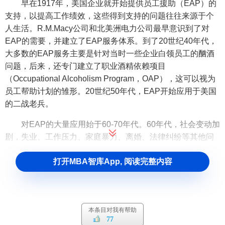
早在1917年，美国企业就开始提供员工援助（EAP）的
支持，以提高工作绩效，这些得到支持的问题往往来源于个
人生活。R.M.Macy公司和北美洲电力公司最早意识到了对
EAP的需要，并建立了EAP服务体系。到了20世纪40年代，
大多数的EAP服务主要是针对当时一些企业白领员工的酗酒
问题，后来，还专门建立了职业酒精依赖项目
（Occupational Alcoholism Program，OAP），这可以视为
员工帮助计划的雏形。20世纪50年代，EAP开始应用于美国
的二战老兵。
对EAP的大量应用始于60-70年代。60年代，社会变动加
剧，失业、工作压力、家庭暴力、离婚、法律纠纷等其他问
题也越来越影响到员工的情绪和工作表现，EAP项目的内容
打开MBA智库App, 阅读完整内容
也日渐增多。1972年，酒精滥用和酗酒联邦研究所职业项目
办公室提供的联邦资助，大大提高了项目的数量。到了1979
年通用公司采用EAP作为劳动力项目，获得了突出的成果之
后，企业组织对EAP的兴趣更大了。
本条目对我有帮助
77
1971年，在美国洛杉矶成立了一个EAP的专业组织，即