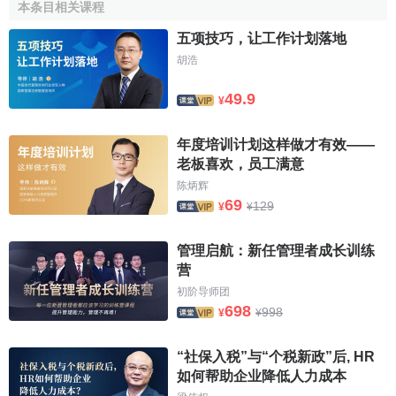
本条目相关课程
随着全球化带来的跨国公司在世界各地的发展，各国军
五项技巧，让工作计划落地
队驻外、国际学术交流和留学生的交流，员工援助计划被引
胡浩
入欧洲及其它地区。这种引进在上世纪80年代得到了迅速的
发展，同时，EAP员工援助计划在英国、加拿大、澳大利亚
49.9
¥
等发达国家均有了长足的发展和应用。据统计，在世界500强
企业中，有80％以上的企业都建立了EAP服务体系，而美国
年度培训计划这样做才有效——
本土有近四分之一企业的员工享受到EAP服务。
老板喜欢，员工满意
陈炳辉
经过几十年发展，EAP服务已远远超出了原有OAP模
69
129
¥
¥
式，服务内容已经涉及工作压力、心理健康、灾难事件、职
业生涯困扰、健康生活方式、法律纠纷、理财问题、减肥和
管理启航：新任管理者成长训练
饮食紊乱等方面，可以全方位地帮助员工解决个人问题。
营
1988年，美国劳工统计局进行了一项全国性的调查，结果发
初阶导师团
现，在6.5%的公共和私人工作场所都采用了EAP咨询服务
698
998
¥
¥
（美国劳工统计局，1989）。两年后，对同样的这些工作场
所进行了跟踪调查发现，EAP的普及率已经上升到了11.8%
“社保入税”与“个税新政”后, HR
（Hayghe, 1991）。EAP普及率的上升进一步支持了国家工
如何帮助企业降低人力成本
作场所和员工援助计划（NSWEAPs）所做的两次调查的结