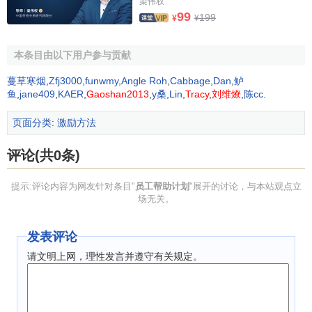
梁伟权
论。1993年美国国家调查发现，所有超过50人的私人企业中
99
199
¥
¥
有33%购买了EAP（Hartwell et al., 1996）。而1995年第二
次NSWEAPs调查数据表明，所有超过50人的私人企业中，
本条目由以下用户参与贡献
购买了EAP的比率上升到了39%。此外，两次调查都表明，
蔓草寒烟
,
Zfj3000
,
funwmy
,
Angle Roh
,
Cabbage
,
Dan
,
鲈
没有使用EAP的部门中有近10%表示正在考虑开始这个项
鱼
,
jane409
,
KAER
,
Gaoshan2013
,
y桑
,
Lin
,
Tracy
,
刘维燎
,
陈cc
.
目。据美国通用汽车公司的一项调查结果表明，该企业使用
EAP后，工时损失降低40%，疾病及意外事故的补助减少
页面分类
:
激励方法
60%；员工申诉案件减少50%，职业灾害降低50%。工作场
所收集的证据清楚地表明这样一个事实，在现代工作场所，
评论(共0条)
EAP正在成为一种常规化的实践。
提示:评论内容为网友针对条目"
员工帮助计划
"展开的讨论，与本站观点立
员工帮助计划的特点
场无关。
发表评论
保密性：专业的EAP咨询机构恪守
职业道德
的要求，
不得向任何人泄露资料，老板和员工都不必担心自己
请文明上网，理性发言并遵守有关规定。
的隐私被泄露。
EAP服务对企业和员工双向负责——为来访者的隐私