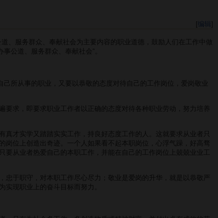
[
编辑
]
道、服务群众、奉献社会为主要内容的职业道德，鼓励人们在工作中做
办事公道、服务群众、奉献社会”。
自己所从事的职业，又要以恭敬的态度对待自己的工作岗位，爱岗敬业
遍要求，即要求职业工作者以正确的态度对待各种职业劳动，努力培养
有真才实学又踏踏实实工作，持良好态度工作的人。这就要求从业者只
的岗位上创造出奇迹。一个人如果看不起本职岗位，心浮气躁，好高骛
只要从业者热爱自己的本职工作，并能在自己的工作岗位上兢兢业业工
，忠于职守，对本职工作尽心尽力；敬业是爱岗的升华，就是以恭敬严
为实现职业上的奋斗目标而努力。