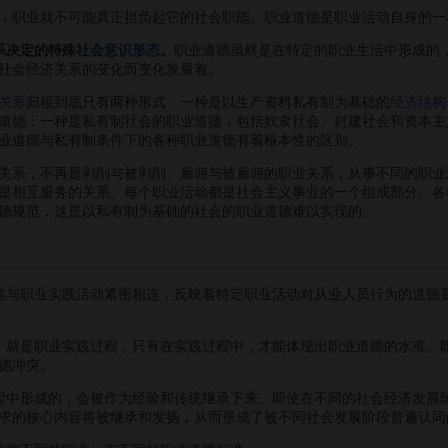
职业就不可能真正担负起它的社会职能。职业道德是职业活动自身的一
系决定的特殊
社会意识形态
。
职业道德虽然是在特定的职业生活中形成的
社会经济关系的变化而变化发展着。
关系
归根到底只有两种形式：一种是以生产资料私有制为基础的
经济结构
道德：一种是私有制社会的职业道德，包括奴隶社会、封建社会和资本主
业道德与私有制条件下的各种职业道德有着根本性的区别。
系，不再是剥削与被剥削、雇佣与被雇佣的职业关系，从事不同的职业
是相互服务的关系。每个职业活动都是社会主义事业的一个组成部分。各
德规范，这是以私有制为基础的社会的职业道德难以实现的。
容与职业实践活动紧密相连，反映着特定职业活动对从业人员行为的道德
，就是职业实践过程，只有在实践过程中，才能体现出职业道德的水准。
德冲突。
程中形成的，会被作为经验和传统继承下来。即使在不同的社会经济发展
求的核心内容将被继承和发扬，从而形成了被不同社会发展阶段普遍认同