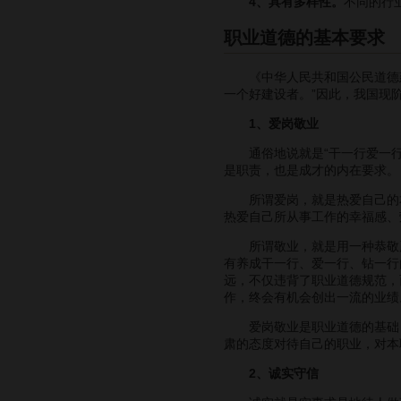
4、具有多样性。
不同的行
职业道德的基本要求
《中华人民共和国公民道德建
一个好建设者。”因此，我国现
1、爱岗敬业
通俗地说就是“干一行爱一行”
是职责，也是成才的内在要求。
所谓爱岗，就是热爱自己的本
热爱自己所从事工作的幸福感、
所谓敬业，就是用一种恭敬严
有养成干一行、爱一行、钻一行
远，不仅违背了职业道德规范，
作，终会有机会创出一流的业绩
爱岗敬业是职业道德的基础，
肃的态度对待自己的职业，对本
2、诚实守信