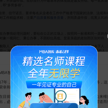
，不弄虚作假。在职业行为中最基本的体现就是诚实劳动。每一名从业
，即“多劳多得”。
誉、信守诺言。要求每名从业者在工作中严格遵守国家的法律、法规和
对工作精益求精，注重
产品质量
和
服务质量
，并同弄虚作假，坑害人民的
办事情处理问题时，要站在公正的立场上，按照同一标准和同一原则办
对象一视同仁、秉公办事，不因职位高低、贫富亲疏的差别而区别对待。
貌取人，无论对于那些衣着华贵的大老板还是对那些衣着平平的乡下人，
些一 次购买上万元商品的大主顾，还是对于一次只买几元钱小商品的人
告MBA智库百科用户的一封信
了解群众需要，为群众着想，端正
服务态度
，改进服务措施，提高服务
标准是单位建设的客观需要，是强烈的
事业心
责任感的具体体现，也是履
MBA智库百科用户：
17年，百科频道一直以免费公益的形式为大家提供知识服务，这
荣幸和骄傲。
的最高境界和最终目的。奉献社会是职业道德的出发点和归宿。奉献社
益、个人利益发生冲突时，要求每一个从业人员把社会利益放在首位。
在目前越来越严峻的经营挑战下，单纯依靠不断增加广告位来维
全身心投入，这不仅需要有明确的信念，更需要有崇高的行动。当一个
出，必然会越来越影响您的使用体验，这也与我们的初衷背道而
对人类、对社会的意义。