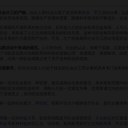
社会分工的产物。
自从人类社会出现了农业和
畜牧业
、手工业的分离，以
职业劳动来实现。随着生产发展的需要，随着科学技术的不断进步，社会
成彼此不相联系的独立活动，反而使人们的社会联系日益加强，人与人
职业，并形成了人们之间错综复杂的职业关系。这种与职业相关联的特殊
业关系的行为规范而产生的，可见，
生产
的发展和社会分工的出现是职业
实践活动中形成的规范。
人们对自然、社会的认识，依赖于实践，正是由
了与职业实践活动相联系的特殊的道德心理、道德观念、道德标准。由此
德，出现一种职业就随之有了关于这种职业的道德。
客观要求。
职业活动是人们由于特定的社会分工而从事的具有专门业务和
。
一定的社会责任，即职责。如完成岗位任务的责任，承担责权范围内的
的职业活动和职业程序，强制人们按一定规定办事，也需要通过内在的
职
了道德意义，成为职业道德责任。
有一定的社会权力，即
职权
。职权不论大小都来自于社会，是社会整体和
理着一定的
利益关系
，职业劳动既是为社会创造经济、
文化效益
的主渠道
利益
等多种利益的交汇点、结合部。如何处理好它们之间的关系，不仅是