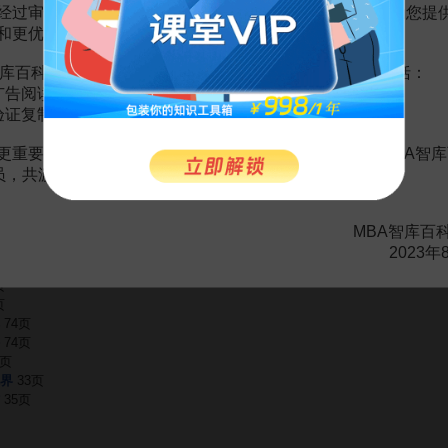
经过审慎地考虑，我们决定推出VIP会员收费制度，以便为您提
和更优质的内容。
库百科VIP会员（9.9元 / 年，
点击开通
），您的权益将包括：
赏
广告阅读；
MBA智库APP
验证复制。
。
需要补充新内容或修改错误内容，请
编辑条目
或
投诉举报
更重要的是长期以来您对百科频道的支持。诚邀您加入MBA智库
会员，共渡难关，共同见证彼此的成长和进步！
MBA智库百
2023年
5
35页
页
页
74页
74页
8页
界
33页
35页