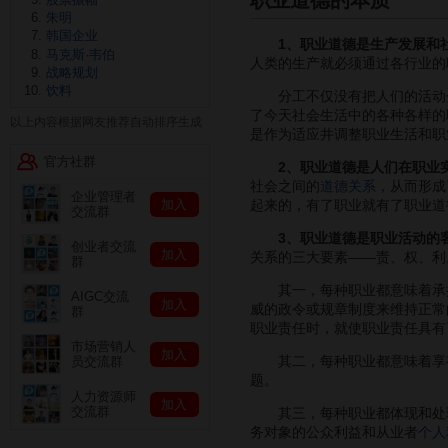
朱明
韩国企业
1、职业道德是生产发展和
马克斯·韦伯
人类的生产就必须通过各行业的
战略规划
饮料
分工不仅没有把人们的活动分
了今天社会生活中的各种各样的
以上内容根据网友推荐自动排序生成
是作为适应井调整职业生活和职
官方社群
2、职业道德是人们在职业
社会之间的
道德关系
，从而形成
企业管理者
加入
起来的，有了职业就有了职业道
交流群
3、职业道德是职业活动的
创业者交流
加入
关系的三大要素——责、权、利
群
其一，每种职业都意味着承担
AIGC交流
加入
威的政令或规章制度来维持正常
群
职业责任时，就使职业责任具有
市场营销人
加入
其二，每种职业都意味着享
员交流群
题。
人力资源师
加入
交流群
其三，每种职业都体现和处
务对象的公众利益和从业者
个人