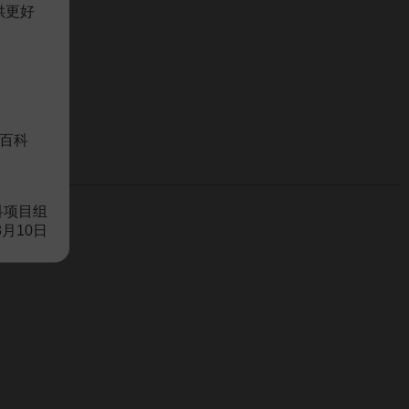
供更好
百科
科项目组
8月10日