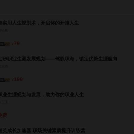
超实用人生规划术，开启你的开挂人生
张晓彤
79
¥
七步职业生涯发展规划——驾驭职海，锁定优势生涯航向
姚俊杰
199
¥
职业生涯规划与发展，助力你的职业人生
陈玉国
免费
精英成长加速器-职场关键素质提升训练营