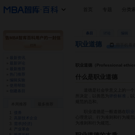
首页
专题
分类
条目
讨论
编辑
职业道德
用手机看
最新资讯
最新评论
职业道德（Professional ethi
最新推荐
热门推荐
什么是职业道德
编辑实验
使用帮助
道德是社会学意义上的一个基
创建条目
所决定，以善恶为
评价标准
，以
规范的总和。
本周推荐
最多推荐
职业道德是一般道德在
职业
债券
心理意识、行为准则和行为规范
高新技术企业
为准则和行为规范。
需求(经济)
产业革命
职业道德的本质
股票振幅