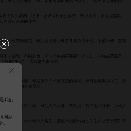
者，只有为社会多工作、多创造物质或精神财富，并付出卓有成效的劳
本职工作的条例、纪律：要求做到秉公办事，坚持原则，不以权谋私；
行为进行坚决的斗争。
事的职业道德规范。即处理各种职业事务要公道正派、不偏不倚、客观
对不同国籍，不同肤色，不同民族的宾客能一视同仁，同样热情服务，
，同样周到接待，这就是办事公道。
质量。做好本职工作是服务人民最直接的体现。要有效地履职尽责，必
行岗位责任的必然要求。
是我们
会就是要履行对社会、对他人的义务，自觉地、努力地为社会、为他人
持网站
人任劳任怨，不计较个人得失，甚至不惜献出自己的生命从事于某种事
驰。