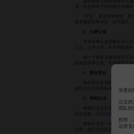
诚实就是实事求是地待人做事
动，社会所给予的回报才会越多
“守信”，要求讲求信誉，重信
要求做到实事求是、信守诺言，
3、办事公道
所谓办事公道是指从业人员在
公正、公平公开。对不同的服务
如一个服务员接待
顾客
不以
这就是办事公道。无论是对于那
4、服务群众
服务群众是指听取群众意见，
须坚持工作的高标准。工作的高
亲爱的
5、奉献社会
过去的
团队的
奉献社会是社会主义职业道德
做出贡献。当
社会利益
与局部利
然而，
奉献社会是一种对事业忘我的
运营支
业时，他关注的其实是这一事业