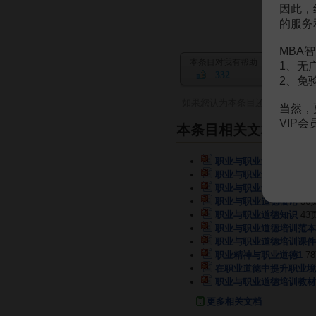
因此，
的服务
MBA智
本条目对我有帮助
1、无
332
2、免
如果您认为本条目还有待完善，
当然，
VIP
本条目相关文档
职业与职业道德
56页
职业与职业道德
56页
职业与职业道德2017111
职业与职业道德概论
56
职业与职业道德知识
43
职业与职业道德培训范本
职业与职业道德培训课件
职业精神与职业道德1
7
在职业道德中提升职业境
职业与职业道德培训教材
更多相关文档