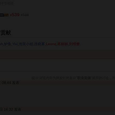
骨干导师团
539
598
¥
¥
与贡献
oh
,
鲈鱼
,
Yixi
,
泡芙小姐
,
连晓雾
,
Leonq
,
蒋丽丽
,
刘维燎
.
提示:评论内容为网友针对条目"
职业道德
"展开的讨论，
日 08:44 发表
1日 16:32 发表