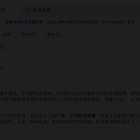
索引
全球专业中文经管百科
，由
121,994
位网友共同编写而成，共计
436,151
个条目
收藏
简体中文
繁体中文
条目
cs）
本概念。不同的社会制度，不同的
社会阶层
都有不同的道德标准。所谓
法律为保障并依靠社会舆论和人们内心信念来维系的、调整人与人、人与
行为
中的反映，是
社会分工
的产物。所谓
职业道德
，就是人们在进行职业
的总和。它是一种内在的、非强制性的约束机制。是用来调整职业个人、