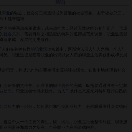
[
编辑
]
及
商业
的独立，社会分工就逐渐成为普遍的社会现象。由于社会分工，
分工越来越细。
之间的关系越来越紧密，越来越扩大，经过无数次的分化与组合，形成
的
社会关系
，需要有与之相适应的特殊的道德规范来调整，职业道德就
道德形成、发展的历史条件。
于人们在各种各样的
职业活动
实践中，逐渐地认识人与人之间、个人与
可见，职业道德是随着职业的出现以及人们的职业生活实践形成和发展
特定职责，并以此作为主要生活来源的社会活动。它集中地体现着社会
社会后果的责任等。职业者的
职业责任
的完成，既需要通过具有一定权
业信念
、职业道德情感来操作。当人们以什么态度来对待和履行自己的
公共权力
的一部分，如何承担和行使职业权力，必然联系着社会道德问
，也是个人一个主要的谋生手段，因此，职业是社会整体利益、职业服
职业的责任和权力之所在，也是职业内在的道德内容。