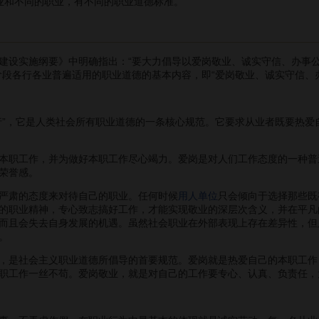
业和不同的职业，有不同的职业道德标准。
设实施纲要》中明确指出：“要大力倡导以爱岗敬业、诚实守信、办事公
阶段各行各业普遍适用的职业道德的基本内容，即“爱岗敬业、诚实守信、
，它是人类社会所有职业道德的一条核心规范。它要求从业者既要热爱
职工作，并为做好本职工作尽心竭力。爱岗是对人们工作态度的一种普
荣誉感。
肃的态度来对待自己的职业。任何时候
用人单位
只会倾向于选择那些既
的职业精神，专心致志搞好工作，才能实现敬业的深层次含义，并在平凡
而且会失去自身发展的机遇。虽然社会职业在外部表现上存在差异性，但
。
是社会主义职业道德所倡导的首要规范。爱岗就是热爱自己的本职工作
职工作一丝不苟。爱岗敬业，就是对自己的工作要专心、认真、负责任，