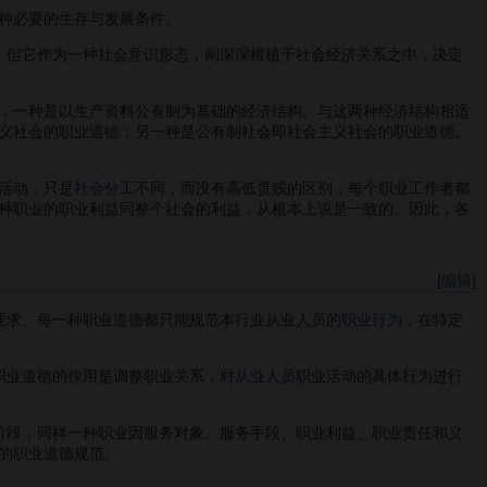
种必要的生存与发展条件。
，但它作为一种社会意识形态，则深深根植于社会经济关系之中，决定
，一种是以生产资料公有制为基础的经济结构。与这两种经济结构相适
义社会的职业道德；另一种是公有制社会即社会主义社会的职业道德。
活动，只是
社会分工
不同，而没有高低贵贱的区别，每个职业工作者都
种职业的职业利益同整个社会的利益，从根本上说是一致的。因此，各
[
编辑
]
要求。每一种职业道德都只能规范本行业从业人员的
职业行为
，在特定
职业道德的作用是调整职业关系，对
从业人员
职业活动的具体行为进行
阶段，同样一种职业因服务对象、服务手段、职业利益、职业责任和义
的职业道德规范。