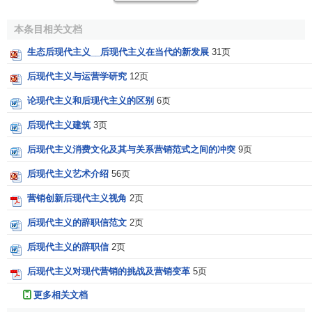
似的人文境况进行解说，其中能够为后现代主义大略性表述
的哲学文本，可算是法国的
解构主义
了。 设定
相对主义
。不
本条目相关文档
是不讲道德，而是反统一道德；不是否认真理，而是设定有
生态后现代主义__后现代主义在当代的新发展
31页
许多真理的可能性，从个人的角度、情境的、
文化
的、
政治
后现代主义与运营学研究
12页
的、甚至是性的角度。后现代主义反对连贯的、权威的、确
定的解释（包括对圣经，和其它信仰宣告）。个人的经验、
论现代主义和后现代主义的区别
6页
背景、意愿和喜好在
知识
、生活、文化和性上占优先地位。
后现代主义建筑
3页
解构文本、意义、表征和符号。后现代主义认为对给定
后现代主义消费文化及其与关系营销范式之间的冲突
9页
的一个文本、表征和符号有无限多层面的解释可能性。这
后现代主义艺术介绍
56页
样，字面意思和传统解释就要让位给作者意图和读者反映。
这样，男性传统的解释就被女权主义者和被边缘化了的解释
营销创新后现代主义视角
2页
者解构了。
后现代主义的辞职信范文
2页
批评权利和信仰的
系统
。认为政治党派联盟是基于短期
后现代主义的辞职信
2页
利益，而非长期忠诚；信仰的好坏基于对其的个人体验。在
后现代主义对现代营销的挑战及营销变革
5页
西方，后现代主义与无政治信仰相联系；在灵命生活里，它
是折衷主义（全凭在
平安
、安全、
价值
和目的方面是否有舒
更多相关文档
服的感觉）。后现代主义的反“元解释”和“文本意义”也为其本