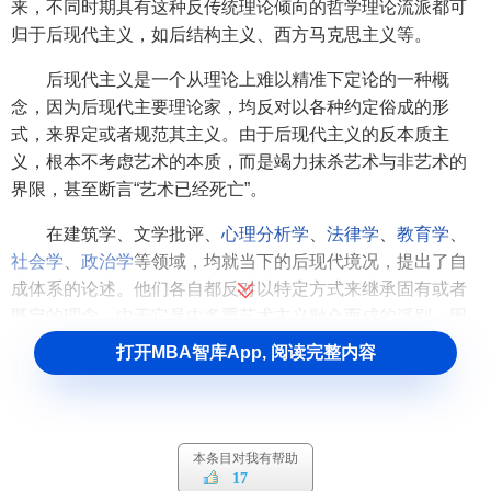
来，不同时期具有这种反传统理论倾向的哲学理论流派都可
归于后现代主义，如后结构主义、西方马克思主义等。
后现代主义是一个从理论上难以精准下定论的一种概
念，因为后现代主要理论家，均反对以各种约定俗成的形
式，来界定或者规范其主义。由于后现代主义的反本质主
义，根本不考虑艺术的本质，而是竭力抹杀艺术与非艺术的
界限，甚至断言“艺术已经死亡”。
在建筑学、文学批评、
心理分析学
、
法律学
、
教育学
、
社会学
、
政治学
等领域，均就当下的后现代境况，提出了自
成体系的论述。他们各自都反对以特定方式来继承固有或者
既定的理念。由于它是由多重艺术主义融合而成的派别，因
此要为后现代主义进行精辟且公式化的解说是无法完成的。
打开MBA智库App, 阅读完整内容
若以单纯的历史发展角度来说，最早出现后现代主义的是
哲
学
和建筑学。当中领先其他范畴的，尤其是六十年以来的
建
筑师
，由于反对全球性风格（International Style）缺乏人文
关注，引起不同建筑师的大胆创作，发展出既独特又多元化
本条目对我有帮助
17
的后现代式建筑方案。而哲学界则先后出现不同
学者
就相类