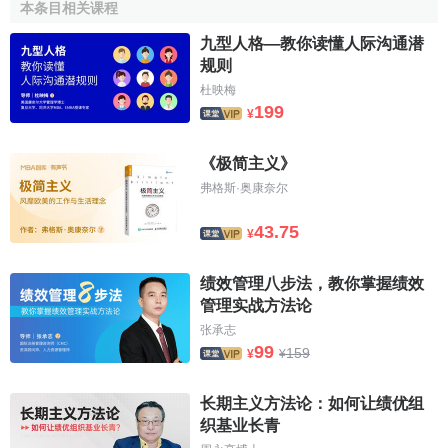
本条目相关课程
身带来了巨大的力量。
九型人格—教你读懂人际沟通潜
规则
由于后现代主义的无中心意识和多元
价值取向
，由此带
来的一个直接的后果就是评判价值的
标准
不甚清楚或全然模
杜映梅
199
¥
糊，从而使人们的思想不再拘泥于社会理想、人生意义、国
家前途、传统道德等等，从而使人的思想得到彻底的解放，
《极简主义》
也使人对于自我有了更深刻的了解。同时，后现代主义对真
弗格斯·奥康奈尔
理、进步等价值的否定，导致了价值
相对主义
、
怀疑主义
和
价值
虚无主义
的产生，从而使人们认识到价值的相对性和多
43.75
¥
元性。
若论者接受现代主义是战后社会的处境：人类以刻苦自
绩效管理八步法，教你掌握绩效
管理实战方法论
强精神来重建文明，建立自
工业革命
以来最大的社会发展运
张承志
动，当中又结合美国的清教精神，和冷战时代的美苏二元对
99
159
¥
¥
立政治方式，那么我们就可了解到为何后现代主义衍生的文
化信念会是反对主流方案、反对单一以
理性
为中心、反对二
长期主义方法论：如何让绩优组
元对立，更反对
功能主义
和
实用主义
为主的美式文化生活。
织基业长青
相反的，对于现代主义以前的旧式社会
生活方式
，人们却充