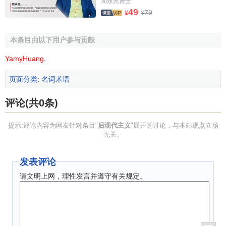
周永亮博士
满了怀念之情。建筑师对都市文明和乡间生活的反思，引发
49
79
¥
¥
我们对现代工业社会和
资本主义
对人类正面和负面影响的思
考。当然由于我们已经没有办法脱离现代生活方式的制约，
本条目由以下用户参与贡献
而各种现代主义所带来的恶果，并不足以完全否定现代文明
的生活。思想家和各种艺术家就以各自的方式，解开我们对
YamyHuang
.
现代文明生活的迷思。 为当下人类这种情结提供最深刻解
页面分类
:
名词术语
说，且为解开迷思提供方法论基础和实则演练的，是法国的
解构主义。必需注意的是解构主义并不是毁灭主义。因为解
评论(共0条)
构主义对于任何形式透过语言传达的思想都进行解构，令我
们知道思想的不
稳定性
，知识的无常，对任何思想进行
系统
提示:评论内容为网友针对条目"
后现代主义
"展开的讨论，与本站观点立场
化
、集体性的统一解说都是
谬误
的。不过，这说法并不是极
无关。
端的
反智论
，或者
虚无主义
，因为德里达反对的并不是思想
或者知识本身，而是对思想成为体系，或者集结成为政治力
发表评论
量（例如各种
意识形态
）的反动，德里达为所有我们认为是
请文明上网，理性发言并遵守有关规定。
经典的核心理念，进行原教旨式的辩式，用类似中国人“以子
之矛攻子之盾”的分析方法，令其意义向外扩散。论者认为解
构主义是以诠释学（Hermeneutics）的一种变现，而且是极
端原教旨主义的一种操作。由于语言成为哲学论说的必然方