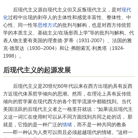
后现代主义源自现代主义但又反叛现代主义，是对
现代
化
过程中出现的剥夺人的主体性和感觉丰富性、整体性、中
心性、同一性等
思维方式
的批判与解构，也是对西方传统哲
学的本质主义、基础主义/在场形而上学”等的批判与解构。代
表人物主要有美国的理查德·罗蒂（1931-2007）、法国的雅
克·德里达（1930--2004）和让·弗朗索瓦·利奥塔（1924-
1998）。
后现代主义的起源发展
后现代主义是20世纪60年代以来在西方出现的具有反西
方近现代体系哲学倾向的思潮。然而，在理论上具有反传统
倾向的哲学家在现代西方的各个哲学流派中都能找到。当代
美国活跃的后现代主义者之一格里芬就说：“如果说后现代主
义这一词汇在使用时可以从不同方面找到共同之处的话， 那
就是，它指的是一种广泛的
情绪
，而不是一种共同的教条
——即一种认为人类可以而且必须超越现代的情绪。”这样一