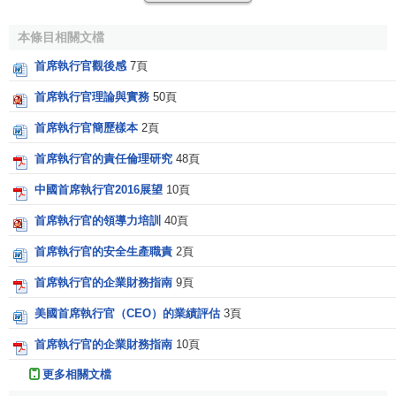
夠吸引也能留住最好的人才。
本條目相關文檔
企業文化
的構築可以通過許多方法、途徑，但CEO要定
主基調。他的一舉一動都傳遞著文化的信息，他的穿著，可
首席執行官觀後感
7頁
以體現出此刻的工作場合是何等的正式。他與某人談話，大
首席執行官理論與實務
50頁
家會認為此人是極其重要的或者相反。他怎樣對待錯誤（無
首席執行官簡歷樣本
2頁
論是反饋回來的還是本身的失誤）能夠傳遞出關於承擔風險
方面的信息。他雇用誰，他忍耐什麼，以及他鼓勵什麼都有
首席執行官的責任倫理研究
48頁
力地塑造了企業文化。
中國首席執行官2016展望
10頁
再舉個例子，某公司組建了一個
項目小組
，它的任務是
首席執行官的領導力培訓
40頁
要在規定的限期內完成建設多媒體網站的工作，團隊的每個
首席執行官的安全生產職責
2頁
成員為此直到周末還在忙碌著。當網站發送完成時，他們的
CEO正在度假，且CEO也沒有致電團隊成員表示祝賀。對於
首席執行官的企業財務指南
9頁
CEO來說，這不過是保證他的私生活的神聖不可侵犯的問
美國首席執行官（CEO）的業績評估
3頁
題，而對於這個課題小組的每個成員來說，這一做法無疑傳
遞了一個信息，相對於他們奮鬥的日日夜夜來說，相對於他
首席執行官的企業財務指南
10頁
們所努力爭取的最後期限來說，CEO的私生活則更為重要。
更多相關文檔
那麼，下一次他們就不會工作得如此賣力。