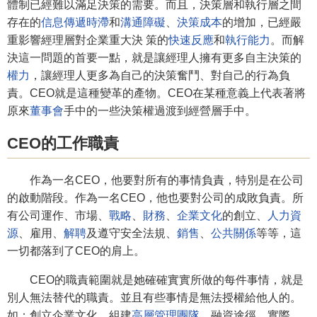
體制已經難以滿足決策的需要。而且，決策層和執行層之間
存在的
信息傳遞
時滯
和
溝通障礙
、
決策成本
的增加，已經嚴
重影響經理層對企業重大決 策的
快速反應
和
執行能力
。而解
決這一問題的首要一點，就是讓經理人擁有更多自主決策的
權力
，讓經理人更多為自己的決策奮鬥、對自己的行為負
責。CEO就是這種變革的產物。CEO在某種意義上代表著將
原來
董事會
手中的一些決策權過渡到經營層手中。
CEO的工作職責
作為一名CEO，他要對所有的事情負責，特別是在公司
的啟動階段。作為一名CEO，他也要對公司的成敗負責。所
有公司運作、市場、
戰略
、
財務
、
企業文化
的創立、
人力資
源
、雇用、
解聘
及遵守安全法規、
銷售
、
公共關係
等等，這
一切都落到了CEO的肩上。
CEO的職責範圍就是她確確實實所做的每件事情，就是
別人無法替代的職責。並且有些事情是無法授權給他人的。
如：創立企業文化、組建
高層管理團隊
、融資途徑，實際