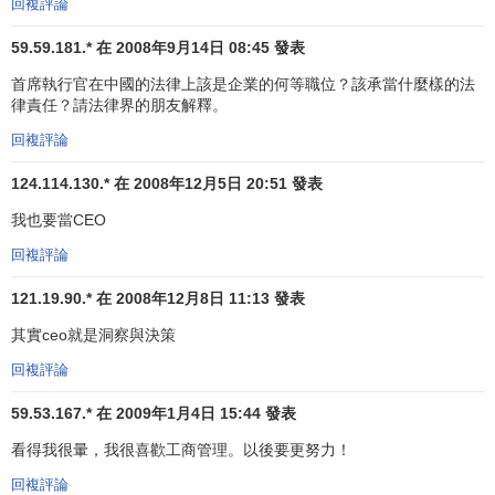
回複評論
在國外，由於沒有類似的上級主管和來自四面八方的牽
59.59.181.* 在 2008年9月14日 08:45 發表
制，CEO的權威比國內的總經理們更絕對，但他們絕不會像
首席執行官在中國的法律上該是企業的何等職位？該承當什麼樣的法
總經理那樣過多介入公司的具體事務。CEO做出總體決策
律責任？請法律界的朋友解釋。
後，具體執行權力就會下放。所以有人說，CEO就像我國
回複評論
50%的
董事長
加上50%的總經理。
124.114.130.* 在 2008年12月5日 20:51 發表
另一方面，在中國存在這樣一類企業，在其發展壯大的
我也要當CEO
過程中，某一個具體的
企業家
起了非常大的作用，其個人威
望在企業中形成了一種強大的
影響力
。在這種情況下，不管
回複評論
他的稱謂是什麼，他始終是企業事實上的“
一把手
”，乾的就是
121.19.90.* 在 2008年12月8日 11:13 發表
CEO要乾的事。從這個角度來講，CEO與這類總經理、
總裁
相比，在許可權上並沒有什麼變化。
其實ceo就是洞察與決策
回複評論
59.53.167.* 在 2009年1月4日 15:44 發表
看得我很暈，我很喜歡工商管理。以後要更努力！
回複評論