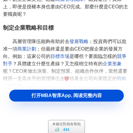
上，即便是授權本身也要由CEO完成。那麼什麼是CEO的主
要職責呢？
制定企業戰略和目標
高層管理隊伍能夠有助於去
發展戰略
；投資商們可以批
准一項
商業計劃
；但最終還是要由CEO把握企業的發展方
向。例如：這家公司的
目標市場
是哪些？要面臨怎樣的
競爭
對手
？具體建立什麼生產線？又怎樣樹立特有的
企業形象
呢？CEO來做出決策、制定預算、組織合作伙伴，當然還要
聘用一支高水平的管理隊伍去帶領著全公司向著既定的
戰略
目標
前進。
打开MBA智库App, 阅读完整内容
創立企業文化
任何工作都要通過人去完成，而人又深受文化的影響。
一個極差的
工作環境
能夠使一些人才望而卻步，別忘了，他
本條目對我有幫助
們對於工作環境是有選擇的。當然，一個好的工作環境也能
444