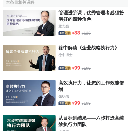
本条目相关课程
團隊建設
管理进阶课，优秀管理者必须扮
演好的四种角色
CEO要負責雇用、
解聘
、領導高層管理團隊，然後由他
孟志强
們：雇用、
解聘
、領導其餘的員工。CEO必須有權雇用人才
88
128
¥
¥
和解雇不利的執行者。必須能夠解決高層管理團隊成員之間
的分歧，並使他們為了一個共同的目標同心協力。CEO通過
徐中解读《企业战略执行力》
傳達企業將要實現的
戰略思想
來確立工作的方向。
戰略思想
徐中博士
組成了工作目標。由於目標明確，整個團隊凝聚在一起，從
99
而圓滿地實現
組織目標
。
199
¥
¥
如果說戰略目標指明瞭公司將要發展的方向，那麼
價值
高效执行力，让您的工作效能倍
觀念
則告訴了怎樣去實現這一目標。
價值觀
概括了可以接受
增
的行為舉止。CEO通過他對其他人的一舉一動傳遞出了她的
张聪伟
價值觀。臨時取消了已定的行程去會見質量管理層，這表明
99
199
¥
¥
她很重視質量問題。當一支團隊共同避免了可能出現的問題
時，也不要過分宣揚他們英雄般的輓救能力。這表明應該能
从目标到结果——六步打造高绩
預防和控制毀壞事故。人們能夠從人與人之間的價值觀中獲
效执行力团队