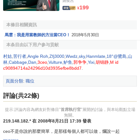
得一些暗示，同樣，他們也能從CEO的舉動中獲取同樣的信
姚俊杰
199
息——真誠、信任、公開。
¥
資金分配
本條目相關資訊
馬雲：我是用當教師的方法當CEO！
2018年5月30日
CEO要負責做出公司內部預算，撥款給能夠支持戰略發
展的項目，同時也將賠錢的或對
公司戰略
發展不利的項目拉
本条目由以下用户参与贡献
下馬。要細心考慮公司的主要開支，如果公司不能讓投資者
村姑
,
苦行者
,
Angle Roh
,
Zfj3000
,
Wwdz
,
sky
,
Hanmlate
,
18°@鷺島
,
山
的每一美元增值，就應該決定什麼時候將錢返還給投資者。
林
,
Cabbage
,
Dan
,
3ceo
,
Vulture
,
鲈鱼
,
郭争争
,
Yixi
,
胡锦静
,
M id
有些CEO不認為他們自己是財務人員，但是最終，決定公司
c90894714a24296d10d3935efbe8bdd7
.
財政命運的重大決策是由他們做出的。
頁面分類
:
職位
CEO與總經理的關係
評論(共22條)
CEO與
總經理
，形式上二者都是企業的“
一把手
”，CEO
提示:評論內容為網友針對條目"
首席執行官
"展開的討論，與本站觀點立場
既是
行政
一把手，又是
股東權益
代言人——大多數情況下，
無關。
219.148.182.* 在 2008年8月21日 17:39 發表
CEO是作為董事會成員出現的，
總經理
則不一定是董事會成
員。從這個意義上講，CEO代表著企業，並對企業經營負根
ceo不是你說的那麼簡單，是那樣每個人都可以做，爛說一起
本責任。