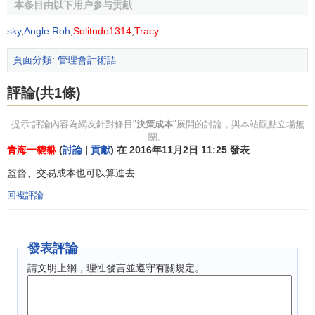
本条目由以下用户参与贡献
sky
,
Angle Roh
,
Solitude1314
,
Tracy
.
頁面分類
:
管理會計術語
評論(共1條)
提示:評論內容為網友針對條目"
決策成本
"展開的討論，與本站觀點立場無
關。
青海一貔貅
(
討論
|
貢獻
) 在 2016年11月2日 11:25 發表
監督、交易成本也可以算進去
回複評論
發表評論
請文明上網，理性發言並遵守有關規定。