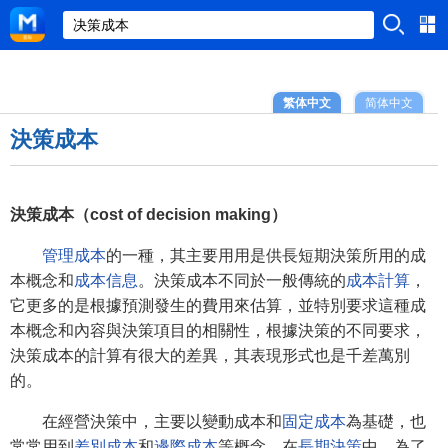
繁体中文
简体中文
決策成本
決策成本（cost of decision making）
管理成本
的一種，其主要用用是供長短期決策所用的成
本概念和
成本信息
。決策成本不同於一般傳統的
成本計算
，
它更多的是根據預測發生的費用來估算，並特別要求這種成
本概念和內容與決策項目的相關性，根據決策的不同要求，
決策成本的計算有很大的差異，其表現形式也是千差萬別
的。
在經營決策中，主要以變動成本和
固定成本
為基礎，也
常常用到
差別成本
和
邊際成本
等概念。在
長期決策
中，為了