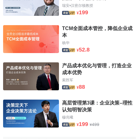
瑞安•汉密尔顿教授
199
¥
TCM全面成本管控，降低企业成
本
杨华
52.8
¥
产品成本优化与管理，打造企业
成本优势
索胜军
88
¥
高层管理第3课：企业决策--理性
认知明智决策
穆兆曦
199
499
¥
¥